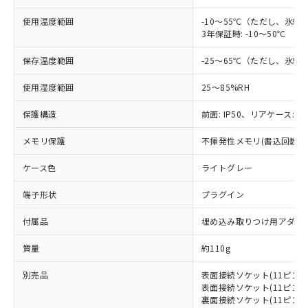
*EU RoHS指令（10物質）：
または国外への提供する場合は、日本
記
タに基づき作成されるものであり、閲
説明
鉛(Pb) 1000ppm以下、 水銀(Hg) 1000ppm以下、 カド
*中国RoHS10物質の基準値 (GB/T26572)：
国政府の輸出許可(または役務取引許
使用温度範囲
-10～55℃（ただし、氷
号
覧された時点での実際の在庫および標
ミウム(Cd) 100ppm以下、
Pb(鉛) :1000ppm、 Hg(水銀) : 1000ppm、 Cd(カドミウ
3年保証時: -10～50℃
可)を取得するなどの必要な手続きを
六価クロム(Cr(Ⅵ)) 1000ppm以下、ポリ臭化ビフェニル
ム) : 100ppm、
準価格とは異なる場合があることをご
類(PBB) 1000ppm以下、ポリ臭化ジフェニルエーテル類
Cr(Ⅵ)(六価クロム) : 1000ppm、 PBBs(ポリ臭化ビフェ
とります。
了承ください。
(PBDE) 1000ppm以下、フタル酸ビス(2-エチルヘキシ
○
一定数以上の在庫あり
ニル類) : 1000ppm、 PBDEs(ポリ臭化ジフェニルエーテ
保存温度範囲
-25～65℃（ただし、氷
当社は規制貨物を破棄する場合は、完
ル) (DEHP)(別名：DOP) 1000ppm以下、フタル酸ブチ
正式な納期状況および標準価格はお客
ル類) : 1000ppm、
ルベンジル（BBP） 1000ppm以下、フタル酸ジブチル
全に破砕するなど、違法に輸出されな
DBP(フタル酸ジブチル) : 1000ppm、 DIBP(フタル酸ジ
様のお取引先、またはお客様担当のオ
使用湿度範囲
（DBP） 1000ppm以下、フタル酸ジイソブチル
25～85%RH
イソブチル) : 1000ppm、 BBP(フタル酸ブチルベンジ
△
一定数には満たないが在庫あり
いよう必要な手段を講じます。
ムロン制御機器販売店・当社販売員に
(DIBP) 1000ppm以下
ル) : 1000ppm、
当社は貴社製品を、核兵器、ミサイ
但し、RoHS指令で産業用監視および制御機器に対する
DEHP(フタル酸ビス(2-エチルヘキシル)) : 1000ppm
ご相談ください。
保護構造
前面: IP50、リアケース: IP
適用除外項目は除く。
ル、化学兵器、生物兵器またはその他
－
在庫なし(最新の在庫状況につ
オムロン制御機器販売店や当社販売拠
フタル酸エステル類の４物質については閾値を超える意
武器並びにこれらの製造装置等に一切
いては、お客様のお取引先、ま
図的な使用がないことを確認しています。
点は「
販売ネットワーク
」をご確認
メモリ保護
不揮発性メモリ(書込回数: 1
※2 環境保護使用期限
使用いたしません。
たはお客様担当のオムロン制御
ください。
当社は、貴社製品を第三者に販売する
機器販売店・当社販売員にご確
ケース色
ライトグレー
在庫状況および標準価格結果を当社の
※2 対応予定月
「ｅ」：有害物質（10物質）のすべてが基
場合は、上記1、2および3の内容を当
認ください)
事前の承諾なく第三者に漏洩または開
準値以下であることを示します。
該第三者に通知します。また当社は、
端子形状
プラグイン
示しないようお願いします。
部品在庫の切り替え状況などにより、予定
「10」：通常の使用状況下において有害物
販売先および販売に係わる関係者が違
マイパーツ機能（部品リスト作成サー
空
受注生産機種、また在庫状況の
月が前後することがあります。
質が外部に漏えいし、環境に深刻な影響を
付属品
埋め込み取りつけ用アダプ
法に輸出するおそれがある場合は、取
ビス）をご利用いただくには、I-Web
白
情報を公開していない機種
及ぼさない年数を意味します。
り引きをいたしません。
メンバーズにご登録されている必要が
質量
約110g
「－」：未確認です。当社販売部門へお問
あります。
い合わせください。
お客様が当ウェブサイト上で当社にご
別売品
表面接続ソケット(11ピンタイプ
※3 非含有証明書ダウンロード
登録された部品リストについて、当社
表面接続ソケット(11ピン、フ
および当社の共同利用者が、当社の製
裏面接続ソケット(11ピンタイプ