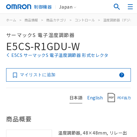
制御機器
Japan
ホーム
>
商品情報
>
商品カテゴリ
>
コントロール
>
温度調節器（デジタル
サーマックS 電子温度調節器
E5CS-R1GDU-W
E5CS サーマックS 電子温度調節器 形式セレクタ
マイリストに追加
日本語
English
PDF出力
商品概要
温度調節器, 48×48mm, リレー出