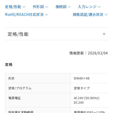
定格/性能
外形図
接続図
入力レンジ
RoHS/REACH対応状況
規格認証/適合状況
定格/性能
情報更新：2026/02/04
定格
形状
DIN48×48
定値/プログラム
定値タイプ
電源電圧
AC24V (50/60Hz)
DC24V
許容電圧変動範囲
電源電圧の85～110%