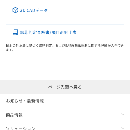
中国 RoHS表
※1 ※2
3D CADデータ
この製品の規格認証/適合状況ページへ
Pb
Hg
Cd
Cr(VI)
その他の認証はこちらのページからご検索ください
該非判定見解書/項目別対比表
X
O
O
O
日本の外為法に基づく該非判定、およびEAR再輸出規制に関する見解が入手でき
ます。
"対応済み"や非含有の記載がされた商品であっても、流通
在庫等で未対応品が混在する可能性があります。
非含有品が必要な際は、弊社営業部門もしくは販売店へお
問い合わせください。
ページ先頭へ戻る
この製品のRoHS/REACH対応状況ページへ
お知らせ・最新情報
商品情報
ソリューション