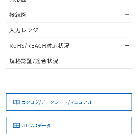
情報更新：2026/02/04
接続図
情報更新：2026/02/04
入力レンジ
情報更新：2026/02/04
RoHS/REACH対応状況
情報更新：2026/7/29
規格認証/適合状況
EU RoHS
注意事項・凡例
UL認証
CSA認証
CEマーキング
Yes
Yes
Yes
対応状況
対応予定月
※1
※2
カタログ/データシート/マニュアル
対応済み
LR型式承認
DNV型式承認
BV型式承認
KR型式承
（イギリス
（ノルウェー
（フランス
（韓国
船舶規格）
船舶規格）
船舶規格）
船舶規格
中国 RoHS
注意事項・凡例
2D CADデータ
No
No
No
No