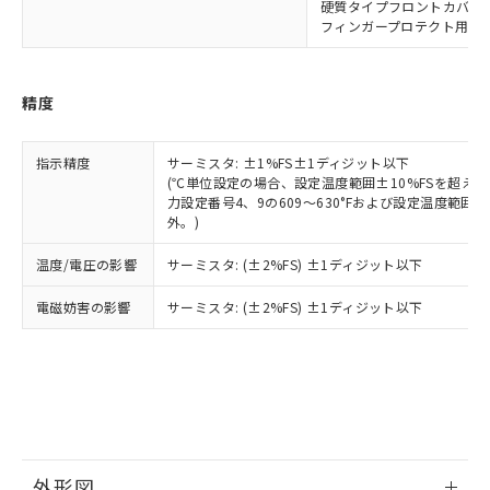
下記の非含有証明書をダウンロードするこ
硬質タイプフロントカバー: Y9
品・サービスに関するお客様との取
とができます。
フィンガープロテクト用端子カバ
合意する
キャンセル
引・商談に必要な範囲で利用すること
をご了承ください。
EU RoHS指令（10物質）の非含有証明書
※当社の共同利用者とは、
"個人情報
51物質の非含有証明書（当社基準）
の共同利用に関して"
の「1.共同利
精度
※本証明書は発行日時点で非含有を証明す
用者の範囲」に記載されている法人を
るもので、過去に遡って非含有を証明する
指します。
ものではありません。
指示精度
サーミスタ: ±1%FS±1ディジット以下
(℃単位設定の場合、設定温度範囲±10%FSを超え
また、RoHS指令のフタル酸エステル類４
力設定番号4、9の609～630°Fおよび設定温度範囲の
物質の対応では、対応完了までの期間は出
外。)
荷製品に未対応品が混在することから備考
欄に対応日を記載しておりました。
温度/電圧の影響
サーミスタ: (±2%FS) ±1ディジット以下
既に当社にて対応品への在庫切替を完了
していることから、特段のことがない限
電磁妨害の影響
サーミスタ: (±2%FS) ±1ディジット以下
り、2022年1月12日より割愛しておりま
す。
外形図