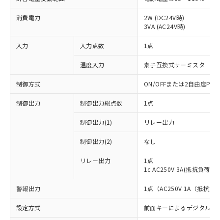
消費電力
2W (DC24V時)
3VA (AC24V時)
入力
入力点数
1点
温度入力
素子互換式サーミスタ
制御方式
ON/OFFまたは2自由度PI
制御出力
制御出力総点数
1点
制御出力(1)
リレー出力
制御出力(2)
なし
リレー出力
1点
1c AC250V 3A(抵抗負荷)
警報出力
1点（AC250V 1A（抵抗負
設定方式
前面キーによるデジタル設