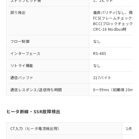
ストップビット長
1、2ビット
誤り検出
垂直パリティ(なし、偶数、
FCS(フレームチェックシー
BCC(ブロックチェックキャ
CRC-16 Modbus時
フロー制御
なし
インターフェース
RS-485
リトライ機能
なし
通信バッファ
217バイト
通信レスポンス/送信待ち時間
0～99ms（初期値 20ms
ヒータ断線・SSR故障検出
CT入力（ヒータ電流検出用）
1点