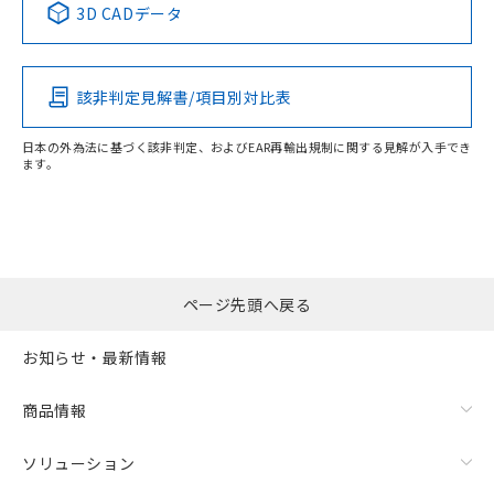
3D CADデータ
この製品の規格認証/適合状況ページへ
Pb
Hg
Cd
Cr(VI)
その他の認証はこちらのページからご検索ください
該非判定見解書/項目別対比表
X
O
O
O
日本の外為法に基づく該非判定、およびEAR再輸出規制に関する見解が入手でき
ます。
"対応済み"や非含有の記載がされた商品であっても、流通
在庫等で未対応品が混在する可能性があります。
非含有品が必要な際は、弊社営業部門もしくは販売店へお
問い合わせください。
ページ先頭へ戻る
この製品のRoHS/REACH対応状況ページへ
お知らせ・最新情報
商品情報
ソリューション