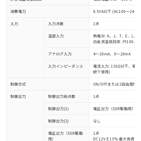
消費電力
8.5VA以下 (AC100～240V
入力
入力点数
1点
温度入力
熱電対: K、J、T、E、L、
白金測温抵抗体: Pt100、JP
アナログ入力
4～20mA、0～20mA
入力インピーダンス
電流入力: 150Ω以下、電圧入
続で使用)
制御方式
ON/OFFまたは2自由度P
制御出力
制御出力総点数
1点
制御出力(1)
電圧出力（SSR駆動用）
制御出力(2)
なし
電圧出力（SSR駆動
1点
用）
DC12V±15% 最大負荷電