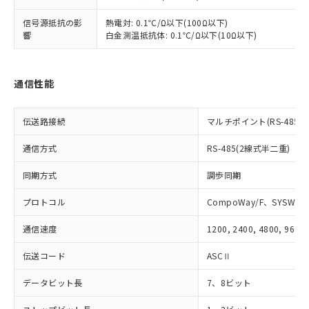
とができます。
合意する
キャンセル
引・商談に必要な範囲で利用すること
信号源抵抗の影
熱電対: 0.1℃/Ω以下(100Ω以下)
をご了承ください。
響
白金測温抵抗体: 0.1℃/Ω以下(10Ω以下)
EU RoHS指令（10物質）の非含有証明書
※当社の共同利用者とは、
"個人情報
51物質の非含有証明書（当社基準）
の共同利用に関して"
の「1.共同利
※本証明書は発行日時点で非含有を証明す
用者の範囲」に記載されている法人を
るもので、過去に遡って非含有を証明する
通信性能
指します。
ものではありません。
また、RoHS指令のフタル酸エステル類４
伝送路接続
マルチポイント(RS-485)
物質の対応では、対応完了までの期間は出
荷製品に未対応品が混在することから備考
通信方式
RS-485(2線式半二重)
欄に対応日を記載しておりました。
既に当社にて対応品への在庫切替を完了
同期方式
調歩同期
していることから、特段のことがない限
り、2022年1月12日より割愛しておりま
プロトコル
CompoWay/F、SYSWAY
す。
通信速度
1200, 2400, 4800, 9600,
伝送コード
ASCⅡ
データビット長
7、8ビット