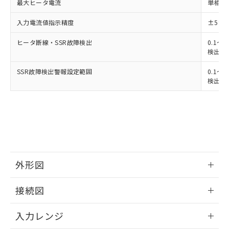
最大ヒータ電流
単相 AC
入力電流値指示精度
±5%
ヒータ断線・SSR故障検出
0.1～4
検出最小
SSR故障検出警報設定範囲
0.1～4
検出最小
外形図
情報更新：2025/11/04
接続図
情報更新：2025/11/04
入力レンジ