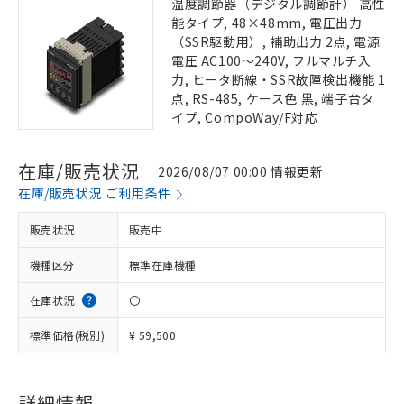
温度調節器（デジタル調節計） 高性
能タイプ, 48×48mm, 電圧出力
（SSR駆動用）, 補助出力 2点, 電源
電圧 AC100～240V, フルマルチ入
力, ヒータ断線・SSR故障検出機能 1
点, RS-485, ケース色 黒, 端子台タ
イプ, CompoWay/F対応
在庫/販売状況
2026/08/07 00:00 情報更新
在庫/販売状況 ご利用条件
販売状況
販売中
機種区分
標準在庫機種
在庫状況
〇
標準価格(税別)
¥ 59,500
詳細情報