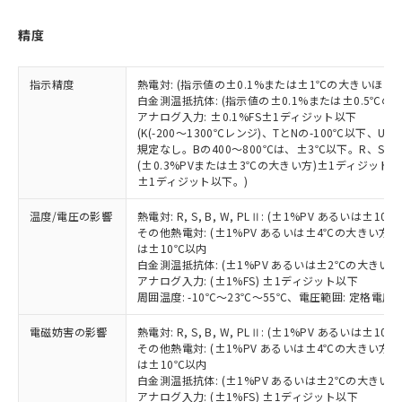
記
タに基づき作成されるものであり、閲
説明
鉛(Pb) 1000ppm以下、 水銀(Hg) 1000ppm以下、 カド
*中国RoHS10物質の基準値 (GB/T26572)：
国政府の輸出許可(または役務取引許
号
覧された時点での実際の在庫および標
ミウム(Cd) 100ppm以下、
Pb(鉛) :1000ppm、 Hg(水銀) : 1000ppm、 Cd(カドミウ
精度
可)を取得するなどの必要な手続きを
六価クロム(Cr(Ⅵ)) 1000ppm以下、ポリ臭化ビフェニル
ム) : 100ppm、
準価格とは異なる場合があることをご
類(PBB) 1000ppm以下、ポリ臭化ジフェニルエーテル類
Cr(Ⅵ)(六価クロム) : 1000ppm、 PBBs(ポリ臭化ビフェ
とります。
了承ください。
(PBDE) 1000ppm以下、フタル酸ビス(2-エチルヘキシ
○
一定数以上の在庫あり
ニル類) : 1000ppm、 PBDEs(ポリ臭化ジフェニルエーテ
当社は規制貨物を破棄する場合は、完
ル) (DEHP)(別名：DOP) 1000ppm以下、フタル酸ブチ
正式な納期状況および標準価格はお客
ル類) : 1000ppm、
指示精度
熱電対: (指示値の±0.1%または±1℃の大きいほう
ルベンジル（BBP） 1000ppm以下、フタル酸ジブチル
全に破砕するなど、違法に輸出されな
DBP(フタル酸ジブチル) : 1000ppm、 DIBP(フタル酸ジ
様のお取引先、またはお客様担当のオ
白金測温抵抗体: (指示値の±0.1%または±0.5℃
（DBP） 1000ppm以下、フタル酸ジイソブチル
イソブチル) : 1000ppm、 BBP(フタル酸ブチルベンジ
△
一定数には満たないが在庫あり
いよう必要な手段を講じます。
ムロン制御機器販売店・当社販売員に
アナログ入力: ±0.1%FS±1ディジット以下
(DIBP) 1000ppm以下
ル) : 1000ppm、
当社は貴社製品を、核兵器、ミサイ
但し、RoHS指令で産業用監視および制御機器に対する
(K(-200～1300℃レンジ)、TとNの-100℃以下、
DEHP(フタル酸ビス(2-エチルヘキシル)) : 1000ppm
ご相談ください。
適用除外項目は除く。
ル、化学兵器、生物兵器またはその他
規定なし。Bの400～800℃は、±3℃以下。R、S 
－
在庫なし(最新の在庫状況につ
オムロン制御機器販売店や当社販売拠
フタル酸エステル類の４物質については閾値を超える意
(±0.3%PVまたは±3℃の大きい方)±1ディジット以
武器並びにこれらの製造装置等に一切
いては、お客様のお取引先、ま
図的な使用がないことを確認しています。
点は「
販売ネットワーク
」をご確認
±1ディジット以下。)
※2 環境保護使用期限
使用いたしません。
たはお客様担当のオムロン制御
ください。
当社は、貴社製品を第三者に販売する
機器販売店・当社販売員にご確
在庫状況および標準価格結果を当社の
温度/電圧の影響
熱電対: R, S, B, W, PLⅡ: (±1%PV あるいは
※2 対応予定月
「ｅ」：有害物質（10物質）のすべてが基
場合は、上記1、2および3の内容を当
認ください)
事前の承諾なく第三者に漏洩または開
その他熱電対: (±1%PV あるいは±4℃の大きい方
準値以下であることを示します。
該第三者に通知します。また当社は、
示しないようお願いします。
は±10℃以内
部品在庫の切り替え状況などにより、予定
「10」：通常の使用状況下において有害物
販売先および販売に係わる関係者が違
白金測温抵抗体: (±1%PV あるいは±2℃の大きい
マイパーツ機能（部品リスト作成サー
空
受注生産機種、また在庫状況の
月が前後することがあります。
質が外部に漏えいし、環境に深刻な影響を
法に輸出するおそれがある場合は、取
アナログ入力: (±1%FS) ±1ディジット以下
ビス）をご利用いただくには、I-Web
白
情報を公開していない機種
及ぼさない年数を意味します。
周囲温度: -10℃～23℃～55℃、電圧範囲: 定格電圧の
り引きをいたしません。
メンバーズにご登録されている必要が
「－」：未確認です。当社販売部門へお問
あります。
電磁妨害の影響
熱電対: R, S, B, W, PLⅡ: (±1%PV あるいは
い合わせください。
お客様が当ウェブサイト上で当社にご
その他熱電対: (±1%PV あるいは±4℃の大きい方
※3 非含有証明書ダウンロード
登録された部品リストについて、当社
は±10℃以内
および当社の共同利用者が、当社の製
白金測温抵抗体: (±1%PV あるいは±2℃の大きい
下記の非含有証明書をダウンロードするこ
アナログ入力: (±1%FS) ±1ディジット以下
品・サービスに関するお客様との取