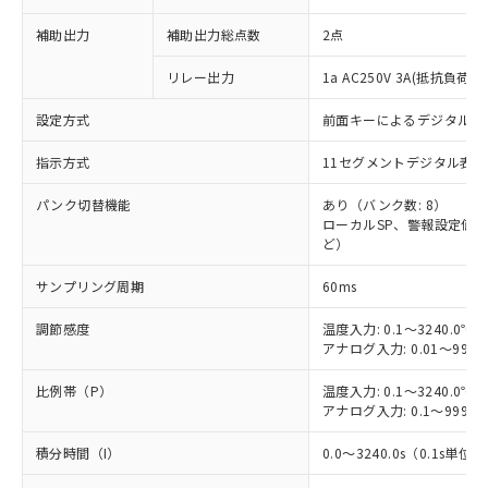
補助出力
補助出力総点数
2点
リレー出力
1a AC250V 3A(抵抗負荷)
設定方式
前面キーによるデジタル設
指示方式
11セグメントデジタル表示
パンク切替機能
あり（バンク数: 8）
ローカルSP、警報設定値、P
ど）
サンプリング周期
60ms
調節感度
温度入力: 0.1～3240.0℃/
アナログ入力: 0.01～99.9
比例帯（P）
温度入力: 0.1～3240.0℃/
アナログ入力: 0.1～999.9
積分時間（I）
0.0～3240.0s（0.1s単位）