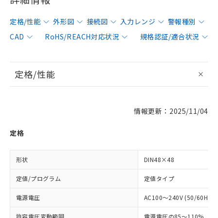
定格/性能
外形図
接続図
入力レンジ
警報種別
CAD
RoHS/REACH対応状況
規格認証/適合状況
定格/性能
情報更新：2025/11/04
定格
形状
DIN48×48
定値/プログラム
定値タイプ
電源電圧
AC100～240V (50/60Hz)
許容電圧変動範囲
電源電圧の85～110%