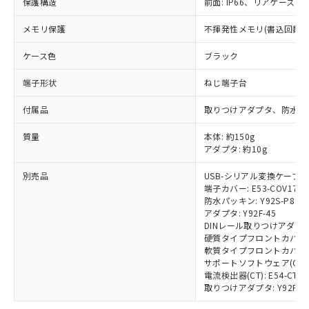
保護構造
前面: IP66、リアケース: IP
※1 対応状況
メモリ保護
不揮発性メモリ(書込回数: 1
対応済み：EU RoHS指令（10物質）の
ケース色
ブラック
非含有に対応した製品が提供可能な商品で
す。
端子形状
ねじ端子台
対応予定：EU RoHS指令（10物質）の非含
ご利用条件
有に対応した製品に切り替える予定のある
付属品
取りつけアダプタ、防水パ
商品です。
対応予定なし：EU RoHS指令（10物質）の
質量
本体: 約150g
以下の条件をお読みいただき、同意のうえ
非含有に非対応の商品で、対応品を出す予
アダプタ: 約10g
ご利用ください。
定はありません。
調査・確認中：EU RoHS指令（10物質）の
別売品
USB-シリアル変換ケーブル: E
本サービスは、当社制御機器事業取扱
※1 中国RoHS○×表
端子カバー: E53-COV17
非含有の対応状況を調査中または確認中の
商品の当社在庫状況および標準価格
防水パッキン: Y92S-P8
商品です。
(税抜)を提供させていただくもので
アダプタ: Y92F-45
「○」：最大均質材料含有率が中国RoHSの
非該当品：ライセンス料など無形物で、有
す。
DINレール取りつけアダプタ: 
基準値以下であることを示します。
害物質有無と関係のない商品です。
硬質タイプフロントカバー: Y
当社制御機器事業取扱商品の中には、
「×」：最大均質材料含有率が中国RoHSの
仕入先様の事情により、非含有部品として
軟質タイプフロントカバー: Y
本サービスの対象外となる商品もある
基準値を超えていることを示します。
いたものが、含有品と判明した場合などや
サポートソフトウェア(CX-Ther
当社は、これら貴社製品のうち、外国
ことをご了承ください。
「－」：未確認です。当社販売部門へお問
電流検出器(CT): E54-CT1/
むを得ず変更することがあります。
為替および外国貿易法に定める商品
在庫状況および標準価格照会結果は、
取りつけアダプタ: Y92F-4
い合わせください。
（以下｢規制貨物等」という）を輸出
記載している更新日時点での社内デー
*EU RoHS指令（10物質）：
または国外への提供する場合は、日本