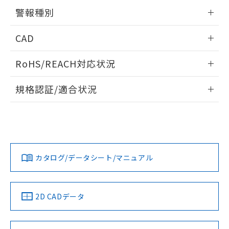
情報更新：2025/11/04
警報種別
情報更新：2025/11/04
CAD
ログイン/会員登録いただくと、CADデータをダウンロー
RoHS/REACH対応状況
ドすることができます。
情報更新：2026/7/29
規格認証/適合状況
ログイン/会員登録
EU RoHS
注意事項・凡例
UL認証
CSA認証
CEマーキング
Yes
Yes
Yes
対応状況
対応予定月
※1
※2
ダウンロードデータをご利用いただく前に、以下を必ずお読
みください。
カタログ/データシート/マニュアル
対応済み
ソフトウェアの使用条件
LR型式承認
DNV型式承認
BV型式承認
KR型式承
（イギリス
（ノルウェー
（フランス
（韓国
船舶規格）
船舶規格）
船舶規格）
船舶規格
中国 RoHS
注意事項・凡例
2D CADデータ
Yes
No
No
No
中国 RoHS表
※1 ※2