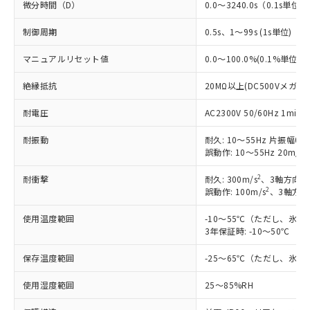
微分時間（D）
0.0～3240.0s（0.1s単位）
制御周期
0.5s、1～99s (1s単位)
マニュアルリセット値
0.0～100.0%(0.1%単位)
絶縁抵抗
20MΩ以上(DC500Vメガに
耐電圧
AC2300V 50/60Hz 1m
耐振動
耐久: 10～55Hz 片振幅0.7
2
誤動作: 10～55Hz 20m/s
2
耐衝撃
耐久: 300m/s
、3軸方向 
2
誤動作: 100m/s
、3軸方向
使用温度範囲
-10～55℃（ただし、氷
3年保証時: -10～50℃
保存温度範囲
-25～65℃（ただし、氷
使用湿度範囲
25～85%RH