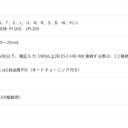
、J、T、E、L、U、N、R、S、B、W、PLⅡ
: Pt100、JPt100
0～20mA
150Ω以下、電圧入力: 1MΩ以上(形ES2-HB-Nを接続する際は、1:1接
または2自由度PID（オートチューニング付き）
SSR駆動用）