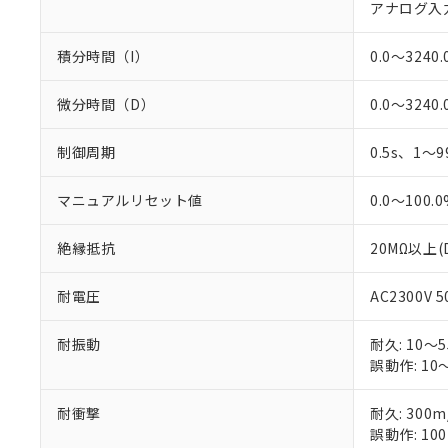
アナログ入力:
○
一定数以
DBP(フタル酸ジブチル) :
い。
当社は貴社製
DEHP(フタル酸ビス(2-エ
正式な納期状
置等に一切使
当社販売員に
※2 対応予定月
積分時間（I）
0.0～3240
△
一定数に
当社は、貴社
オムロン制御
また当社は、
※2 環境保護使
在庫状況およ
部品在庫の切り替
たしません。
微分時間（D）
0.0～3240
－
在庫なし
す。
「ｅ」：有害物質
機器販売
マイパーツ機
「10」：通常の
制御周期
0.5s、1～9
ている必要が
味します。
空
受注生産
お客様が当ウ
※3 非含有証明
「－」：未確認で
白
マニュアルリセット値
0.0～100.
が、当社の製
さい。
下記の非含有証明
※当社の共同
絶縁抵抗
20MΩ以上(
いる法人を指
EU RoHS指令（
51物質の非含有証
耐電圧
AC2300V 
※本証明書は発行
また、RoHS指
耐振動
耐久: 10～
混在することから
誤動作: 10～
既に当社にて対応
り割愛しておりま
耐衝撃
耐久: 300m
誤動作: 100