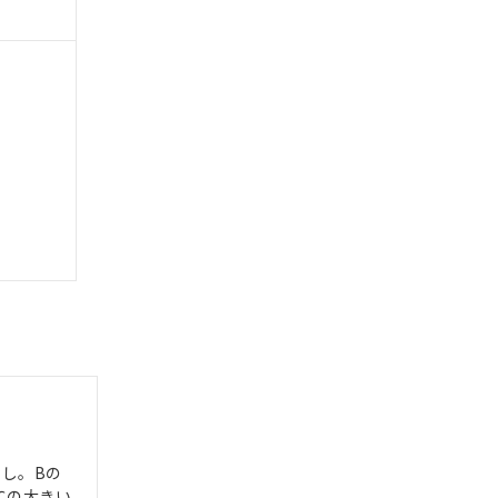
なし。Bの
3℃の大きい