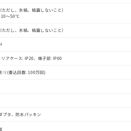
5℃（ただし、氷結、結露しないこと）
-10～50℃
5℃（ただし、氷結、結露しないこと）
H
、リアケース: IP20、端子部: IP00
リ(書込回数: 100万回)
ダプタ、防水パッキン
g