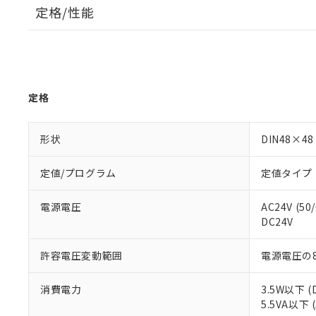
定格/性能
定格
形状
DIN48×48
定値/プログラム
定値タイプ
電源電圧
AC24V (50
DC24V
許容電圧変動範囲
電源電圧の8
消費電力
3.5W以下 (
5.5VA以下 