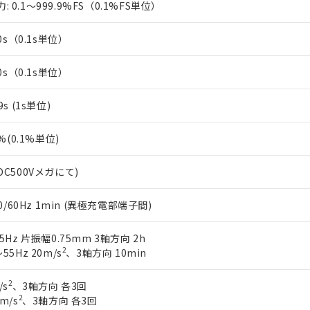
 0.1～999.9%FS（0.1%FS単位）
上の在庫あり
 1000ppm、 DIBP(フタル酸ジイソブチル) : 1000ppm、 BBP(フタル酸ブチルベンジル) :
品を、核兵器、ミサイル、化学兵器、生物兵器またはその他武器並
チルヘキシル)) : 1000ppm
況および標準価格はお客様のお取引先、またはお客様担当のオムロ
用いたしません。
ご相談ください。
.0s（0.1s単位）
は満たないが在庫あり
製品を第三者に販売する場合は、上記1、2および3の内容を当該第
機器販売店や当社販売拠点は「
販売ネットワーク
」をご確認くだ
販売先および販売に係わる関係者が違法に輸出するおそれがある場
用期限
び標準価格結果を当社の事前の承諾なく第三者に漏洩または開示し
え状況などにより、予定月が前後することがあります。
.0s（0.1s単位）
(最新の在庫状況については、お客様のお取引先、またはお客様担当
（10物質）のすべてが基準値以下であることを示します。
店・当社販売員にご確認ください)
能（部品リスト作成サービス）をご利用いただくには、I-Webメン
使用状況下において有害物質が外部に漏えいし、環境に深刻な影響を
9s (1s単位)
あります。
機種、また在庫状況の情報を公開していない機種
ェブサイト上で当社にご登録された部品リストについて、当社およ
書ダウンロード
す。当社販売部門へお問い合わせください。
0%(0.1%単位)
品・サービスに関するお客様との取引・商談に必要な範囲で利用す
合意する
キャンセル
書をダウンロードすることができます。
利用者とは、
"個人情報の共同利用に関して"
の「1.共同利用者の
DC500Vメガにて)
します。
10物質）の非含有証明書
明書（当社基準）
50/60Hz 1min (異極充電部端子間)
日時点で非含有を証明するもので、過去に遡って非含有を証明するも
令のフタル酸エステル類４物質の対応では、対応完了までの期間は出
55Hz 片振幅0.75mm 3軸方向 2h
備考欄に対応日を記載しておりました。
2
55Hz 20m/s
、3軸方向 10min
品への在庫切替を完了していることから、特段のことがない限り、20
す。
2
/s
、3軸方向 各3回
2
m/s
、3軸方向 各3回