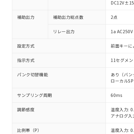
DC12V±
補助出力
補助出力総点数
2点
リレー出力
1a AC25
※1 対応状況
設定方式
前面キーに
対応済み：EU
指示方式
11セグメ
対応予定：EU R
対応予定なし：EU
パンク切替機能
あり（バンク
調査・確認中：EU
ご利用条件
ローカルSP
非該当品：ライセ
※1 中国RoHS
仕入先様の事情に
があります。
サンプリング周期
60ms
以下の条件をお読
「○」：最大均質
「×」：最大均質
本サービスは
当社は、これ
*EU RoHS指令（10物
調節感度
温度入力: 0.
「－」：未確認で
鉛(Pb) 1000ppm以下、
くものです。
う）を輸出ま
アナログ入力:
記
説明
六価クロム(Cr(Ⅵ)) 1
当社制御機器
などの必要な
フタル酸ビス(2-エチルヘ
号
*中国RoHS10物質の基準値 
ル（DBP） 1000ppm
在庫状況およ
当社は規制貨
Pb(鉛) :1000ppm、 Hg
但し、RoHS指令で産
比例帯（P）
温度入力: 0.
のであり、閲
ます。
Cr(Ⅵ)(六価クロム) : 
フタル酸エステル類の４