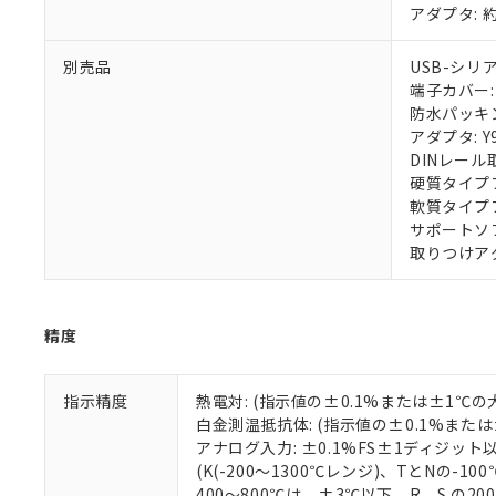
アダプタ: 約
別売品
USB-シリア
端子カバー: 
防水パッキン:
アダプタ: Y9
DINレール取
硬質タイプフ
軟質タイプフ
サポートソフト
取りつけアダプ
精度
指示精度
熱電対: (指示値の±0.1%または±1℃
白金測温抵抗体: (指示値の±0.1%また
アナログ入力: ±0.1%FS±1ディジット
(K(-200～1300℃レンジ)、TとNの
400～800℃は、±3℃以下。R、S の2