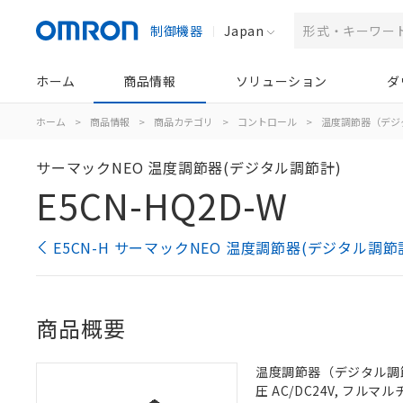
制御機器
Japan
ホーム
商品情報
ソリューション
ダ
ホーム
>
商品情報
>
商品カテゴリ
>
コントロール
>
温度調節器（デジ
サーマックNEO 温度調節器(デジタル調節計)
E5CN-HQ2D-W
E5CN-H サーマックNEO 温度調節器(デジタル調節
商品概要
温度調節器（デジタル調節計
圧 AC/DC24V, フル