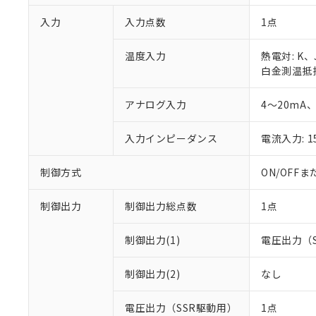
入力
入力点数
1点
温度入力
熱電対: K
白金測温抵抗体
アナログ入力
4～20mA、
入力インピーダンス
電流入力: 
制御方式
ON/OFF
制御出力
制御出力総点数
1点
制御出力(1)
電圧出力（
制御出力(2)
なし
電圧出力（SSR駆動用）
1点