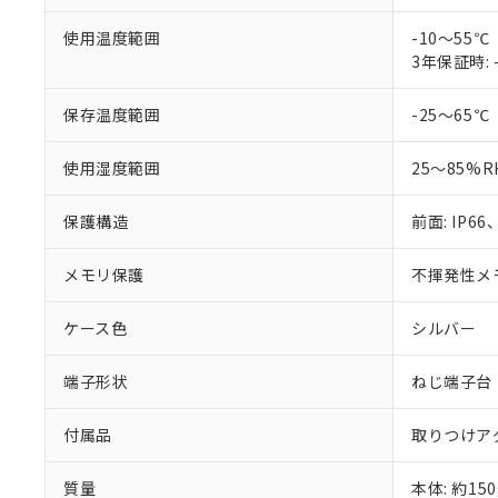
使用温度範囲
-10～5
3年保証時: 
保存温度範囲
-25～6
使用湿度範囲
25～85%R
保護構造
前面: IP66
メモリ保護
不揮発性メモ
ケース色
シルバー
端子形状
ねじ端子台
付属品
取りつけア
質量
本体: 約150