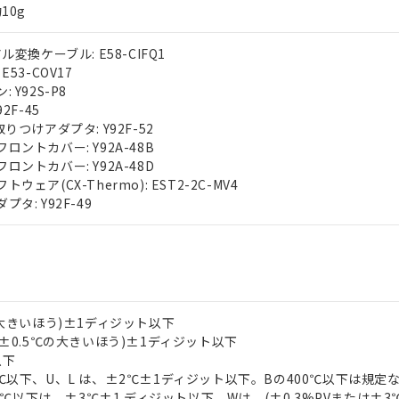
10g
ル変換ケーブル: E58-CIFQ1
E53-COV17
 Y92S-P8
2F-45
りつけアダプタ: Y92F-52
ロントカバー: Y92A-48B
ロントカバー: Y92A-48D
ウェア(CX-Thermo): EST2-2C-MV4
タ: Y92F-49
の大きいほう)±1ディジット以下
は±0.5℃の大きいほう)±1ディジット以下
以下
-100℃以下、U、L は、±2℃±1ディジット以下。Bの400℃以下は規定
00℃以下は、±3℃±1 ディジット以下。Wは、(±0.3%PVまたは±