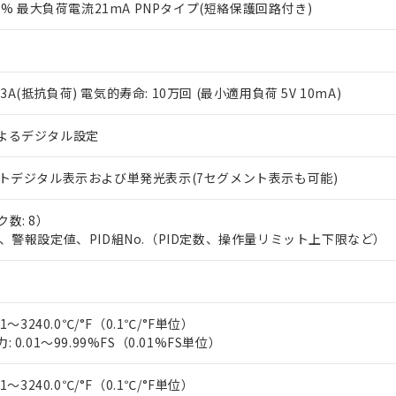
15% 最大負荷電流21mA PNPタイプ(短絡保護回路付き)
0V 3A(抵抗負荷) 電気的寿命: 10万回 (最小適用負荷 5V 10mA)
よるデジタル設定
 RoHS指令（10物質）の非含有に対応した製品が提供可能な商品です
ントデジタル表示および単発光表示(7セグメント表示も可能)
oHS指令（10物質）の非含有に対応した製品に切り替える予定のある
 RoHS指令（10物質）の非含有に非対応の商品で、対応品を出す予
数: 8）
 RoHS指令（10物質）の非含有の対応状況を調査中または確認中の
、警報設定値、PID組No.（PID定数、操作量リミット上下限など）
ンス料など無形物で、有害物質有無と関係のない商品です。
○×表
より、非含有部品としていたものが、含有品と判明した場合などやむ
みいただき、同意のうえご利用ください。
材料含有率が中国RoHSの基準値以下であることを示します。
材料含有率が中国RoHSの基準値を超えていることを示します。
、当社制御機器事業取扱商品の当社在庫状況および標準価格(税抜)
ら貴社製品のうち、外国為替および外国貿易法に定める商品（以下｢
質）：
1～3240.0℃/°F（0.1℃/°F単位）
す。当社販売部門へお問い合わせください。
 水銀(Hg) 1000ppm以下、 カドミウム(Cd) 100ppm以下、
たは国外への提供する場合は、日本国政府の輸出許可(または役務取
 0.01～99.99%FS（0.01%FS単位）
000ppm以下、ポリ臭化ビフェニル類(PBB) 1000ppm以下、ポリ臭化ジフェニルエーテル類(P
事業取扱商品の中には、本サービスの対象外となる商品もあること
手続きをとります。
キシル) (DEHP)(別名：DOP) 1000ppm以下、フタル酸ブチルベンジル（BBP） 100
(GB/T26572)：
以下、フタル酸ジイソブチル (DIBP) 1000ppm以下
び標準価格照会結果は、記載している更新日時点での社内データに
物を破棄する場合は、完全に破砕するなど、違法に輸出されないよ
(水銀) : 1000ppm、 Cd(カドミウム) : 100ppm、
業用監視および制御機器に対する適用除外項目は除く。
1～3240.0℃/°F（0.1℃/°F単位）
覧された時点での実際の在庫および標準価格とは異なる場合がある
1000ppm、 PBBs(ポリ臭化ビフェニル類) : 1000ppm、 PBDEs(ポリ臭化ジフェニルエーテル類
物質については閾値を超える意図的な使用がないことを確認しています。