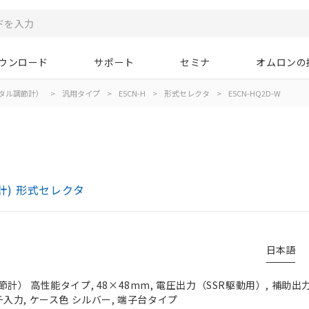
ウンロード
サポート
セミナ
オムロンの
タル調節計）
>
汎用タイプ
>
E5CN-H
>
形式セレクタ
>
E5CN-HQ2D-W
計) 形式セレクタ
日本語
） 高性能タイプ, 48×48mm, 電圧出力（SSR駆動用）, 補助出力 
マルチ入力, ケース色 シルバー, 端子台タイプ