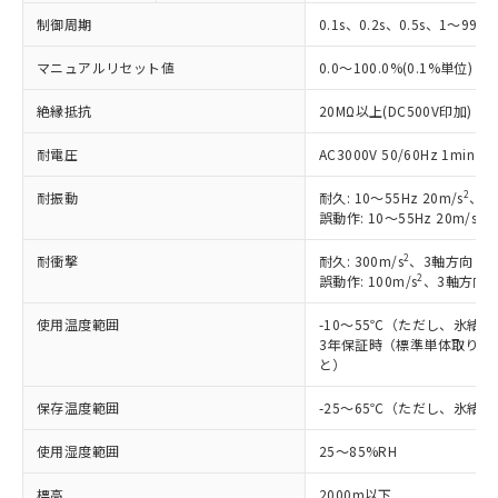
制御周期
0.1s、0.2s、0.5s、1～99s 
マニュアルリセット値
0.0～100.0%(0.1%単位)
絶縁抵抗
20MΩ以上(DC500V印加)
耐電圧
AC3000V 50/60Hz 1mi
2
耐振動
耐久: 10～55Hz 20m/s
、3
2
誤動作: 10～55Hz 20m/s
、
2
耐衝撃
耐久: 300m/s
、3軸方向 各
2
誤動作: 100m/s
、3軸方向 
使用温度範囲
-10～55℃（ただし、氷結
3年保証時（標準単体取り付け
と）
保存温度範囲
-25～65℃（ただし、氷結
使用湿度範囲
25～85%RH
標高
2000m以下