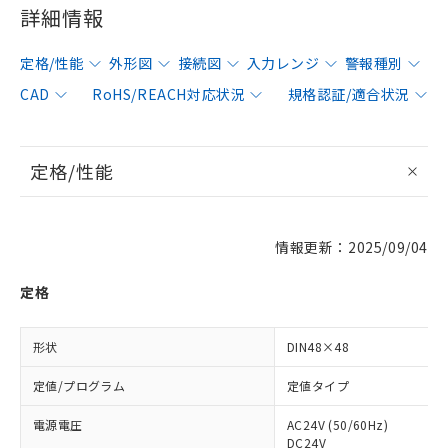
詳細情報
定格/性能
外形図
接続図
入力レンジ
警報種別
CAD
RoHS/REACH対応状況
規格認証/適合状況
定格/性能
情報更新：2025/09/04
定格
形状
DIN48×48
定値/プログラム
定値タイプ
電源電圧
AC24V (50/60Hz)
DC24V