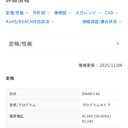
定格/性能
外形図
接続図
入力レンジ
CAD
RoHS/REACH対応状況
規格認証/適合状況
定格/性能
情報更新：2025/11/04
定格
形状
DIN48×48
定値/プログラム
プログラムタイプ
電源電圧
AC24V (50/60Hz)
DC24V