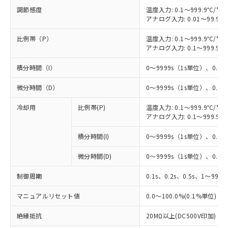
調節感度
温度入力: 0.1～999.9℃/°F
アナログ入力: 0.01～99.99
比例帯（P）
温度入力: 0.1～999.9℃/°F
アナログ入力: 0.1～999.9%
積分時間（I）
0～9999s（1s単位）、0.0～
微分時間（D）
0～9999s（1s単位）、0.0～
冷却用
比例帯(P)
温度入力: 0.1～999.9℃/°F
アナログ入力: 0.1～999.9%
※1 対応状況
積分時間(I)
0～9999s（1s単位）、0.0～
対応済み：EU RoHS指令（10物質）の
非含有に対応した製品が提供可能な商品で
微分時間(D)
0～9999s（1s単位）、0.0～
す。
対応予定：EU RoHS指令（10物質）の非含
制御周期
0.1s、0.2s、0.5s、1～99s 
ご利用条件
有に対応した製品に切り替える予定のある
商品です。
マニュアルリセット値
0.0～100.0%(0.1%単位)
対応予定なし：EU RoHS指令（10物質）の
以下の条件をお読みいただき、同意のうえ
絶縁抵抗
20MΩ以上(DC500V印加)
非含有に非対応の商品で、対応品を出す予
ご利用ください。
定はありません。