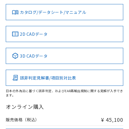
対応状況
対応予定月
※1
※2
ダウンロードデータをご利用いただく前に、以下を必ずお読
みください。
カタログ/データシート/マニュアル
対応済み
ソフトウェアの使用条件
LR型式承認
DNV型式承認
BV型式承認
KR型式承
（イギリス
（ノルウェー
（フランス
（韓国
船舶規格）
船舶規格）
船舶規格）
船舶規格
中国 RoHS
注意事項・凡例
2D CADデータ
Yes
No
No
No
中国 RoHS表
※1 ※2
3D CADデータ
この製品の規格認証/適合状況ページへ
Pb
Hg
Cd
Cr(VI)
その他の認証はこちらのページからご検索ください
該非判定見解書/項目別対比表
X
O
O
O
日本の外為法に基づく該非判定、およびEAR再輸出規制に関する見解が入手でき
ます。
"対応済み"や非含有の記載がされた商品であっても、流通
在庫等で未対応品が混在する可能性があります。
オンライン購入
非含有品が必要な際は、弊社営業部門もしくは販売店へお
問い合わせください。
¥ 45,100
販売価格（税込）