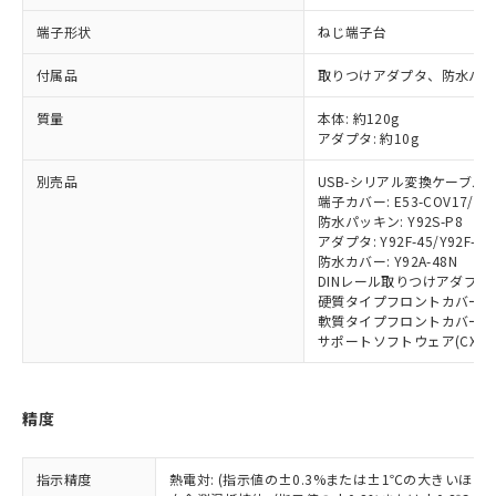
在庫状況および標準価格結果を当社の
※2 対応予定月
「ｅ」：有害物質（10物質）のすべてが基
場合は、上記1、2および3の内容を当
認ください)
事前の承諾なく第三者に漏洩または開
端子形状
ねじ端子台
準値以下であることを示します。
該第三者に通知します。また当社は、
示しないようお願いします。
部品在庫の切り替え状況などにより、予定
「10」：通常の使用状況下において有害物
販売先および販売に係わる関係者が違
マイパーツ機能（部品リスト作成サー
空
受注生産機種、また在庫状況の
付属品
取りつけアダプタ、防水パ
月が前後することがあります。
質が外部に漏えいし、環境に深刻な影響を
法に輸出するおそれがある場合は、取
ビス）をご利用いただくには、I-Web
白
情報を公開していない機種
及ぼさない年数を意味します。
り引きをいたしません。
メンバーズにご登録されている必要が
質量
本体: 約120g
「－」：未確認です。当社販売部門へお問
アダプタ: 約10g
あります。
い合わせください。
お客様が当ウェブサイト上で当社にご
※3 非含有証明書ダウンロード
別売品
USB-シリアル変換ケーブル: E5
登録された部品リストについて、当社
端子カバー: E53-COV17/E53
および当社の共同利用者が、当社の製
防水パッキン: Y92S-P8
下記の非含有証明書をダウンロードするこ
品・サービスに関するお客様との取
アダプタ: Y92F-45/Y92F-49
とができます。
合意する
キャンセル
引・商談に必要な範囲で利用すること
防水カバー: Y92A-48N
をご了承ください。
DINレール取りつけアダプタ: Y
EU RoHS指令（10物質）の非含有証明書
硬質タイプフロントカバー: Y9
※当社の共同利用者とは、
"個人情報
51物質の非含有証明書（当社基準）
軟質タイプフロントカバー: Y9
の共同利用に関して"
の「1.共同利
サポートソフトウェア(CX-Therm
※本証明書は発行日時点で非含有を証明す
用者の範囲」に記載されている法人を
るもので、過去に遡って非含有を証明する
指します。
ものではありません。
また、RoHS指令のフタル酸エステル類４
精度
物質の対応では、対応完了までの期間は出
荷製品に未対応品が混在することから備考
指示精度
熱電対: (指示値の±0.3%または±1℃の大きいほう
欄に対応日を記載しておりました。