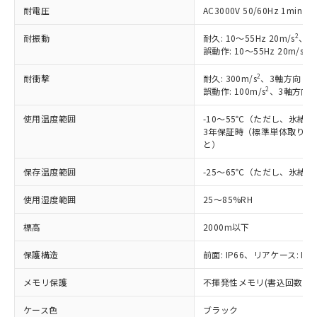
耐電圧
AC3000V 50/60Hz 1mi
調査・確認中：EU RoHS指令（10物質）の
本サービスは、当社制御機器事業取扱
※1 中国RoHS○×表
非含有の対応状況を調査中または確認中の
商品の当社在庫状況および標準価格
2
耐振動
耐久: 10～55Hz 20m/s
、3
商品です。
2
(税抜)を提供させていただくもので
誤動作: 10～55Hz 20m/s
、
「○」：最大均質材料含有率が中国RoHSの
非該当品：ライセンス料など無形物で、有
す。
基準値以下であることを示します。
害物質有無と関係のない商品です。
2
耐衝撃
耐久: 300m/s
、3軸方向 各
当社制御機器事業取扱商品の中には、
「×」：最大均質材料含有率が中国RoHSの
仕入先様の事情により、非含有部品として
2
誤動作: 100m/s
、3軸方向 
本サービスの対象外となる商品もある
基準値を超えていることを示します。
いたものが、含有品と判明した場合などや
当社は、これら貴社製品のうち、外国
ことをご了承ください。
「－」：未確認です。当社販売部門へお問
むを得ず変更することがあります。
使用温度範囲
-10～55℃（ただし、氷結
為替および外国貿易法に定める商品
在庫状況および標準価格照会結果は、
い合わせください。
3年保証時（標準単体取り付け
（以下｢規制貨物等」という）を輸出
記載している更新日時点での社内デー
と）
*EU RoHS指令（10物質）：
または国外への提供する場合は、日本
記
タに基づき作成されるものであり、閲
説明
鉛(Pb) 1000ppm以下、 水銀(Hg) 1000ppm以下、 カド
*中国RoHS10物質の基準値 (GB/T26572)：
国政府の輸出許可(または役務取引許
号
覧された時点での実際の在庫および標
ミウム(Cd) 100ppm以下、
保存温度範囲
-25～65℃（ただし、氷結
Pb(鉛) :1000ppm、 Hg(水銀) : 1000ppm、 Cd(カドミウ
可)を取得するなどの必要な手続きを
六価クロム(Cr(Ⅵ)) 1000ppm以下、ポリ臭化ビフェニル
ム) : 100ppm、
準価格とは異なる場合があることをご
類(PBB) 1000ppm以下、ポリ臭化ジフェニルエーテル類
Cr(Ⅵ)(六価クロム) : 1000ppm、 PBBs(ポリ臭化ビフェ
とります。
了承ください。
使用湿度範囲
25～85%RH
(PBDE) 1000ppm以下、フタル酸ビス(2-エチルヘキシ
○
一定数以上の在庫あり
ニル類) : 1000ppm、 PBDEs(ポリ臭化ジフェニルエーテ
当社は規制貨物を破棄する場合は、完
ル) (DEHP)(別名：DOP) 1000ppm以下、フタル酸ブチ
正式な納期状況および標準価格はお客
ル類) : 1000ppm、
ルベンジル（BBP） 1000ppm以下、フタル酸ジブチル
全に破砕するなど、違法に輸出されな
DBP(フタル酸ジブチル) : 1000ppm、 DIBP(フタル酸ジ
標高
2000m以下
様のお取引先、またはお客様担当のオ
（DBP） 1000ppm以下、フタル酸ジイソブチル
イソブチル) : 1000ppm、 BBP(フタル酸ブチルベンジ
△
一定数には満たないが在庫あり
いよう必要な手段を講じます。
ムロン制御機器販売店・当社販売員に
(DIBP) 1000ppm以下
ル) : 1000ppm、
当社は貴社製品を、核兵器、ミサイ
保護構造
前面: IP66、リアケース: IP2
但し、RoHS指令で産業用監視および制御機器に対する
DEHP(フタル酸ビス(2-エチルヘキシル)) : 1000ppm
ご相談ください。
適用除外項目は除く。
ル、化学兵器、生物兵器またはその他
－
在庫なし(最新の在庫状況につ
オムロン制御機器販売店や当社販売拠
フタル酸エステル類の４物質については閾値を超える意
メモリ保護
不揮発性メモリ(書込回数: 10
武器並びにこれらの製造装置等に一切
いては、お客様のお取引先、ま
図的な使用がないことを確認しています。
点は「
販売ネットワーク
」をご確認
※2 環境保護使用期限
使用いたしません。
たはお客様担当のオムロン制御
ください。
ケース色
ブラック
当社は、貴社製品を第三者に販売する
機器販売店・当社販売員にご確