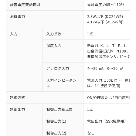
許容電圧変動範囲
電源電圧の85～110%
消費電力
2.3W以下 (DC24V時)
4.1VA以下 (AC24V時)
入力
入力点数
1点
温度入力
熱電対: K、J、T、E、L、U
白金測温抵抗体: Pt100、JPt
非接触温度センサ: 10～70℃
アナログ入力
4～20mA、0～20mA
入力インピーダン
電流入力: 150Ω以下、電圧入力
ス
は、1:1接続で使用)
制御方式
ON/OFFまたは2自由度PI
制御出力
制御出力総点数
1点
制御出力(1)
電圧出力（SSR駆動用）
制御出力(2)
なし