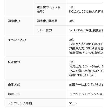
電圧出力（SSR駆
1点
動用）
DC12V±20% 最大負荷電流
補助出力
補助出力総点数
3点
リレー出力
1a AC250V 2A(抵抗負荷) 
イベント入力
2点
有接点入力: ON: 1kΩ以下、OF
無接点入力: ON: 残留電圧1.
流出電流: 約7mA(1接点あた
伝送出力
1点
電流出力: DC4～20mA (負荷
リニア電圧出力: DC1～5V（
精度: ±0.3%FS以下
設定方式
前面キーによるデジタル設
指示方式
11セグメントデジタル表示
サンプリング周期
50ms