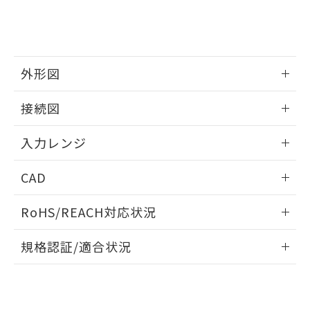
外形図
情報更新：2025/11/04
接続図
情報更新：2025/11/04
入力レンジ
情報更新：2025/11/04
CAD
ログイン/会員登録いただくと、CADデータをダウンロー
RoHS/REACH対応状況
ドすることができます。
情報更新：2026/7/29
規格認証/適合状況
ログイン/会員登録
EU RoHS
注意事項・凡例
UL認証
CSA認証
CEマーキング
Yes
Yes
Yes