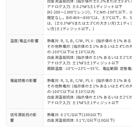
白金測温抵抗体: (指示値の±0.2%または±0.8℃
既に当社にて対応品への在庫切替を完了
アナログ入力: ±0.2%FS±1ディジット以下
していることから、特段のことがない限
(K(-200～1300℃レンジ)、TとNの-100℃以下、
り、2022年1月12日より割愛しておりま
規定なし。Bの400～800℃は、±3℃以下。R、S の
す。
は、(±0.3%PVまたは±3℃の大きい方)±1ディジッ
い方)±1ディジット以下。)
温度/電圧の影響
熱電対: R, S, B, C/W, PLⅡ: (指示値の±1%
その他熱電対: (指示値の±1% あるいは±4℃の大
の-100℃以下は±10℃以内
白金測温抵抗体: (指示値の±1% あるいは±2℃の
アナログ入力: ±1%FS±1ディジット以下
周囲温度: -10℃～23℃～55℃、電圧範囲: 定格電圧の
電磁妨害の影響
熱電対: R, S, B, C/W, PLⅡ: (指示値の±1%
その他熱電対: (指示値の±1% あるいは±4℃の大
の-100℃以下は±10℃以内
白金測温抵抗体: (指示値の±1% あるいは±2℃の
アナログ入力: ±1%FS±1ディジット以下
信号源抵抗の影
熱電対: 0.1℃/Ω以下(100Ω以下)
響
白金測温抵抗体: 0.1℃/Ω以下(10Ω以下)