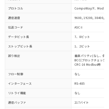
指します。
ものではありません。
プロトコル
CompoWay/F、Modbus
また、RoHS指令のフタル酸エステル類４
物質の対応では、対応完了までの期間は出
通信速度
9600, 19200, 38400, 5
荷製品に未対応品が混在することから備考
欄に対応日を記載しておりました。
伝送コード
ASCⅡ
既に当社にて対応品への在庫切替を完了
していることから、特段のことがない限
データビット長
7、8ビット
り、2022年1月12日より割愛しておりま
す。
ストップビット長
1、2ビット
誤り検出
垂直パリティ(なし、偶数
BCC(ブロックチェックキャ
CRC-16 Modbus時
フロー制御
なし
インターフェース
RS-485
リトライ機能
なし
通信バッファ
217バイト