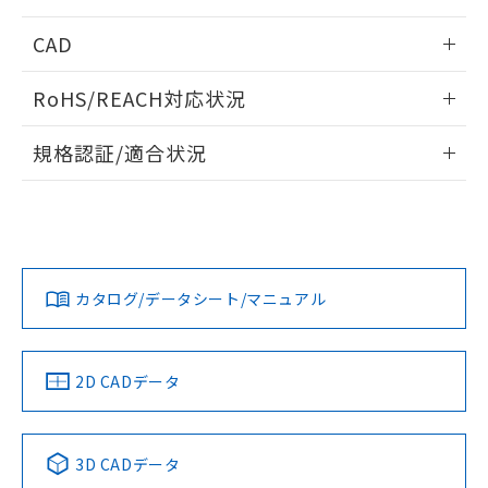
情報更新：2025/11/04
CAD
ログイン/会員登録いただくと、CADデータをダウンロー
RoHS/REACH対応状況
ドすることができます。
情報更新：2026/7/29
規格認証/適合状況
ログイン/会員登録
EU RoHS
注意事項・凡例
UL認証
CSA認証
CEマーキング
Yes
Yes
Yes
対応状況
対応予定月
※1
※2
ダウンロードデータをご利用いただく前に、以下を必ずお読
みください。
カタログ/データシート/マニュアル
対応済み
ソフトウェアの使用条件
LR型式承認
DNV型式承認
BV型式承認
KR型式承
（イギリス
（ノルウェー
（フランス
（韓国
船舶規格）
船舶規格）
船舶規格）
船舶規格
中国 RoHS
注意事項・凡例
2D CADデータ
Yes
No
No
No
中国 RoHS表
※1 ※2
3D CADデータ