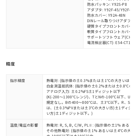
対応予定：EU RoHS指令（10物質）の非含
防水パッキン: Y92S-P8
ご利用条件
有に対応した製品に切り替える予定のある
アダプタ: Y92F-45/Y92F-49
防水カバー: Y92A-48N
商品です。
DINレール取りつけアダプタ: Y
対応予定なし：EU RoHS指令（10物質）の
硬質タイプフロントカバー: Y9
以下の条件をお読みいただき、同意のうえ
非含有に非対応の商品で、対応品を出す予
軟質タイプフロントカバー: Y9
ご利用ください。
定はありません。
サポートソフトウェア(CX-Therm
調査・確認中：EU RoHS指令（10物質）の
電流検出器(CT): E54-CT1/E54
本サービスは、当社制御機器事業取扱
※1 中国RoHS○×表
非含有の対応状況を調査中または確認中の
商品の当社在庫状況および標準価格
商品です。
(税抜)を提供させていただくもので
「○」：最大均質材料含有率が中国RoHSの
非該当品：ライセンス料など無形物で、有
す。
精度
基準値以下であることを示します。
害物質有無と関係のない商品です。
当社制御機器事業取扱商品の中には、
「×」：最大均質材料含有率が中国RoHSの
仕入先様の事情により、非含有部品として
本サービスの対象外となる商品もある
基準値を超えていることを示します。
いたものが、含有品と判明した場合などや
指示精度
熱電対: (指示値の±0.3%または±1℃の大きいほう
当社は、これら貴社製品のうち、外国
ことをご了承ください。
「－」：未確認です。当社販売部門へお問
むを得ず変更することがあります。
白金測温抵抗体: (指示値の±0.2%または±0.8℃
為替および外国貿易法に定める商品
在庫状況および標準価格照会結果は、
い合わせください。
アナログ入力: ±0.2%FS±1ディジット以下
（以下｢規制貨物等」という）を輸出
記載している更新日時点での社内デー
(K(-200～1300℃レンジ)、TとNの-100℃以下、
*EU RoHS指令（10物質）：
または国外への提供する場合は、日本
記
タに基づき作成されるものであり、閲
説明
規定なし。Bの400～800℃は、±3℃以下。R、S の
鉛(Pb) 1000ppm以下、 水銀(Hg) 1000ppm以下、 カド
*中国RoHS10物質の基準値 (GB/T26572)：
国政府の輸出許可(または役務取引許
は、(±0.3%PVまたは±3℃の大きい方)±1ディジッ
号
覧された時点での実際の在庫および標
ミウム(Cd) 100ppm以下、
Pb(鉛) :1000ppm、 Hg(水銀) : 1000ppm、 Cd(カドミウ
可)を取得するなどの必要な手続きを
六価クロム(Cr(Ⅵ)) 1000ppm以下、ポリ臭化ビフェニル
い方)±1ディジット以下。)
ム) : 100ppm、
準価格とは異なる場合があることをご
類(PBB) 1000ppm以下、ポリ臭化ジフェニルエーテル類
Cr(Ⅵ)(六価クロム) : 1000ppm、 PBBs(ポリ臭化ビフェ
とります。
了承ください。
(PBDE) 1000ppm以下、フタル酸ビス(2-エチルヘキシ
○
一定数以上の在庫あり
ニル類) : 1000ppm、 PBDEs(ポリ臭化ジフェニルエーテ
温度/電圧の影響
熱電対: R, S, B, C/W, PLⅡ: (指示値の±1%
当社は規制貨物を破棄する場合は、完
ル) (DEHP)(別名：DOP) 1000ppm以下、フタル酸ブチ
正式な納期状況および標準価格はお客
ル類) : 1000ppm、
その他熱電対: (指示値の±1% あるいは±4℃の大
ルベンジル（BBP） 1000ppm以下、フタル酸ジブチル
全に破砕するなど、違法に輸出されな
DBP(フタル酸ジブチル) : 1000ppm、 DIBP(フタル酸ジ
様のお取引先、またはお客様担当のオ
（DBP） 1000ppm以下、フタル酸ジイソブチル
の-100℃以下は±10℃以内