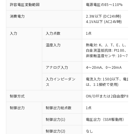
許容電圧変動範囲
電源電圧の85～110%
消費電力
2.3W以下 (DC24V時)
4.1VA以下 (AC24V時)
入力
入力点数
1点
温度入力
熱電対: K、J、T、E、L、U
白金測温抵抗体: Pt100、JPt
非接触温度センサ: 10～70℃
アナログ入力
4～20mA、0～20mA
入力インピーダン
電流入力: 150Ω以下、電圧入力
ス
は、1:1接続で使用)
制御方式
ON/OFFまたは2自由度PI
制御出力
制御出力総点数
1点
制御出力(1)
電圧出力（SSR駆動用）
制御出力(2)
なし