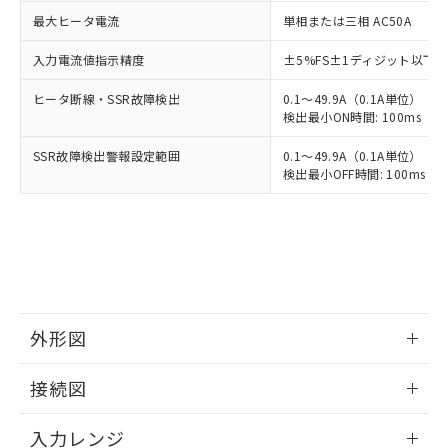
最大ヒータ電流
単相または三相 AC50A
入力電流値指示精度
±5%FS±1ディジット以下
ヒータ断線・SSR故障検出
0.1～49.9A（0.1A単位）
検出最小ON時間: 100ms（制御
SSR故障検出警報設定範囲
0.1～49.9A（0.1A単位）
検出最小OFF時間: 100ms（制
外形図
情報更新：2025/11/04
接続図
情報更新：2025/11/04
入力レンジ