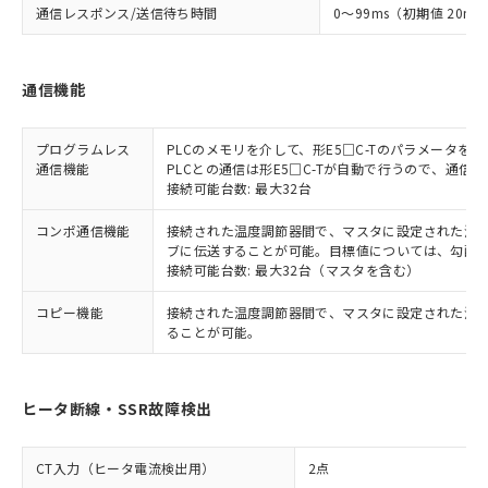
通信レスポンス/送信待ち時間
0～99ms（初期値 20ms
通信機能
プログラムレス
PLCのメモリを介して、形E5□C-Tのパラメータ
通信機能
PLCとの通信は形E5□C-Tが自動で行うので、通信
接続可能台数: 最大32台
コンポ通信機能
接続された温度調節器間で、マスタに設定された温度調
ブに伝送することが可能。目標値については、勾配
接続可能台数: 最大32台（マスタを含む）
コピー機能
接続された温度調節器間で、マスタに設定された温
ることが可能。
ヒータ断線・SSR故障検出
CT入力（ヒータ電流検出用）
2点