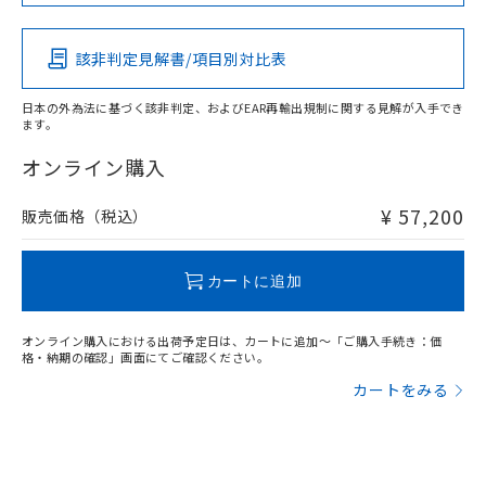
この製品の規格認証/適合状況ページへ
Pb
Hg
Cd
Cr(VI)
その他の認証はこちらのページからご検索ください
該非判定見解書/項目別対比表
X
O
O
O
日本の外為法に基づく該非判定、およびEAR再輸出規制に関する見解が入手でき
ます。
"対応済み"や非含有の記載がされた商品であっても、流通
在庫等で未対応品が混在する可能性があります。
オンライン購入
非含有品が必要な際は、弊社営業部門もしくは販売店へお
問い合わせください。
¥ 57,200
販売価格（税込）
この製品のRoHS/REACH対応状況ページへ
カートに追加
オンライン購入における出荷予定日は、カートに追加～「ご購入手続き：価
格・納期の確認」画面にてご確認ください。
カートをみる