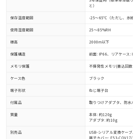
と）
保存温度範囲
-25～65℃（ただし、氷結
使用湿度範囲
25～85%RH
標高
2000m以下
保護構造
前面: IP66、リアケース: IP2
メモリ保護
不揮発性メモリ(書込回数: 10
ケース色
ブラック
端子形状
ねじ端子台
付属品
取りつけアダプタ、防水パ
※1 対応状況
質量
本体: 約120g
アダプタ: 約10g
対応済み：EU RoHS指令（10物質）の
非含有に対応した製品が提供可能な商品で
別売品
USB-シリアル変換ケーブル: E5
す。
端子カバー: E53-COV17/E53