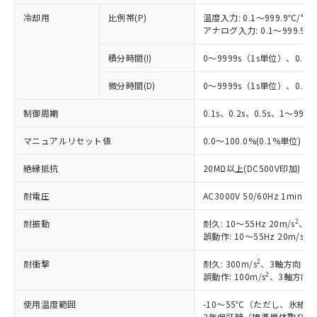
冷却用
比例帯(P)
温度入力: 0.1～999.9℃/°F
アナログ入力: 0.1～999.9%
積分時間(I)
0～9999s（1s単位）、0.0～
微分時間(D)
0～9999s（1s単位）、0.0～
制御周期
0.1s、0.2s、0.5s、1～99s 
マニュアルリセット値
0.0～100.0%(0.1%単位)
絶縁抵抗
20MΩ以上(DC500V印加)
耐電圧
AC3000V 50/60Hz 1mi
2
耐振動
耐久: 10～55Hz 20m/s
、3
2
誤動作: 10～55Hz 20m/s
、
2
耐衝撃
耐久: 300m/s
、3軸方向 各
2
誤動作: 100m/s
、3軸方向 
使用温度範囲
-10～55℃（ただし、氷結
3年保証時（標準単体取り付け