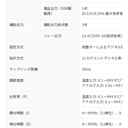
電圧出力（SSR駆
1点
動用）
DC12V±20% 最大負荷電流
補助出力
補助出力総点数
3点
リレー出力
1a AC250V 2A(抵抗負荷) 
設定方式
前面キーによるデジタル設
指示方式
11セグメントデジタル表示
サンプリング周期
50ms
調節感度
温度入力: 0.1～999.9℃/°F
アナログ入力: 0.01～99.99
比例帯（P）
温度入力: 0.1～999.9℃/°F
アナログ入力: 0.1～999.9%
積分時間（I）
0～9999s（1s単位）、0.0～
微分時間（D）
0～9999s（1s単位）、0.0～