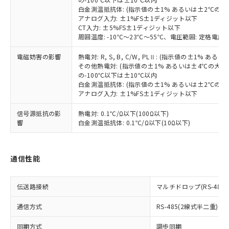
イソブチル) : 1000ppm、 BBP(フタル酸ブチルベンジ
△
一定数には満たないが在庫あり
いよう必要な手段を講じます。
ムロン制御機器販売店・当社販売員に
(DIBP) 1000ppm以下
ル) : 1000ppm、
白金測温抵抗体: (指示値の±1% あるいは±2℃の
当社は貴社製品を、核兵器、ミサイ
但し、RoHS指令で産業用監視および制御機器に対する
DEHP(フタル酸ビス(2-エチルヘキシル)) : 1000ppm
ご相談ください。
アナログ入力: ±1%FS±1ディジット以下
適用除外項目は除く。
ル、化学兵器、生物兵器またはその他
－
在庫なし(最新の在庫状況につ
CT入力: ±5%FS±1ディジット以下
オムロン制御機器販売店や当社販売拠
フタル酸エステル類の４物質については閾値を超える意
武器並びにこれらの製造装置等に一切
周囲温度: -10℃～23℃～55℃、電圧範囲: 定格電圧の
いては、お客様のお取引先、ま
図的な使用がないことを確認しています。
点は「
販売ネットワーク
」をご確認
※2 環境保護使用期限
使用いたしません。
たはお客様担当のオムロン制御
ください。
電磁妨害の影響
熱電対: R, S, B, C/W, PLⅡ: (指示値の±1%
当社は、貴社製品を第三者に販売する
機器販売店・当社販売員にご確
在庫状況および標準価格結果を当社の
※2 対応予定月
その他熱電対: (指示値の±1% あるいは±4℃の大
「ｅ」：有害物質（10物質）のすべてが基
場合は、上記1、2および3の内容を当
認ください)
事前の承諾なく第三者に漏洩または開
の-100℃以下は±10℃以内
準値以下であることを示します。
該第三者に通知します。また当社は、
示しないようお願いします。
白金測温抵抗体: (指示値の±1% あるいは±2℃の
部品在庫の切り替え状況などにより、予定
「10」：通常の使用状況下において有害物
販売先および販売に係わる関係者が違
マイパーツ機能（部品リスト作成サー
アナログ入力: ±1%FS±1ディジット以下
空
受注生産機種、また在庫状況の
月が前後することがあります。
質が外部に漏えいし、環境に深刻な影響を
法に輸出するおそれがある場合は、取
ビス）をご利用いただくには、I-Web
白
情報を公開していない機種
及ぼさない年数を意味します。
り引きをいたしません。
信号源抵抗の影
熱電対: 0.1℃/Ω以下(100Ω以下)
メンバーズにご登録されている必要が
「－」：未確認です。当社販売部門へお問
響
白金測温抵抗体: 0.1℃/Ω以下(10Ω以下)
あります。
い合わせください。
お客様が当ウェブサイト上で当社にご
※3 非含有証明書ダウンロード
登録された部品リストについて、当社
および当社の共同利用者が、当社の製
通信性能
下記の非含有証明書をダウンロードするこ
品・サービスに関するお客様との取
とができます。
合意する
キャンセル
引・商談に必要な範囲で利用すること
伝送路接続
マルチドロップ(RS-485)
をご了承ください。
EU RoHS指令（10物質）の非含有証明書
※当社の共同利用者とは、
"個人情報
51物質の非含有証明書（当社基準）
通信方式
RS-485(2線式半二重)
の共同利用に関して"
の「1.共同利
※本証明書は発行日時点で非含有を証明す
用者の範囲」に記載されている法人を
同期方式
調歩同期
るもので、過去に遡って非含有を証明する