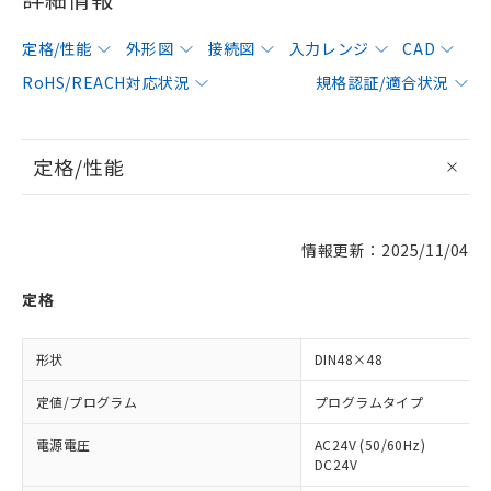
定格/性能
外形図
接続図
入力レンジ
CAD
RoHS/REACH対応状況
規格認証/適合状況
定格/性能
情報更新：2025/11/04
定格
形状
DIN48×48
定値/プログラム
プログラムタイプ
電源電圧
AC24V (50/60Hz)
DC24V