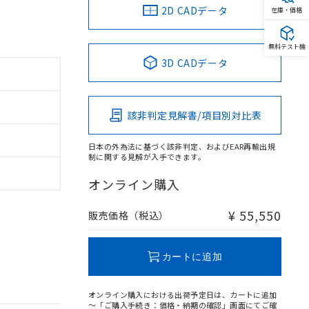
2D CADデータ
在庫・価格
無料テスト機
3D CADデータ
該非判定見解書/項目別対比表
日本の外為法に基づく該非判定、およびEAR再輸出規
制に関する見解が入手できます。
オンライン購入
¥ 55,550
販売価格（税込）
カートに追加
オンライン購入における出荷予定日は、カートに追加
～「ご購入手続き：価格・納期の確認」画面にてご確