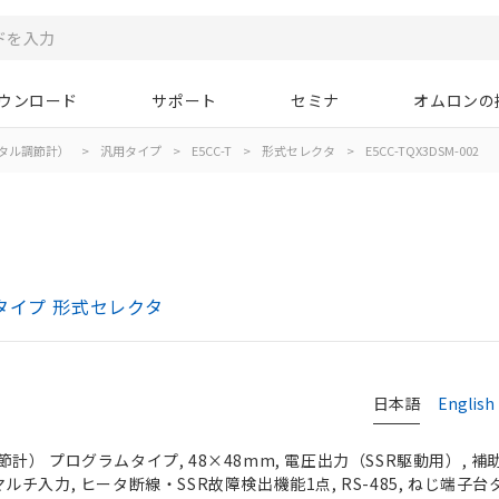
ウンロード
サポート
セミナ
オムロンの
タル調節計）
>
汎用タイプ
>
E5CC-T
>
形式セレクタ
>
E5CC-TQX3DSM-002
タイプ 形式セレクタ
日本語
English
） プログラムタイプ, 48×48mm, 電圧出力（SSR駆動用）, 補助出
フルマルチ入力, ヒータ断線・SSR故障検出機能1点, RS-485, ねじ端子