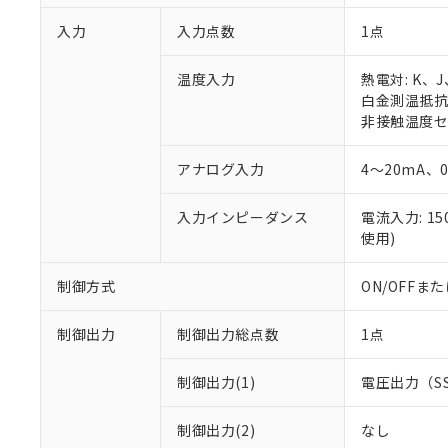
入力
入力点数
1点
温度入力
熱電対: K、
白金測温抵抗体:
非接触温度セン
アナログ入力
4～20mA、
入力インピーダンス
電流入力: 1
使用)
制御方式
ON/OFF
制御出力
制御出力総点数
1点
制御出力(1)
電圧出力（S
制御出力(2)
なし