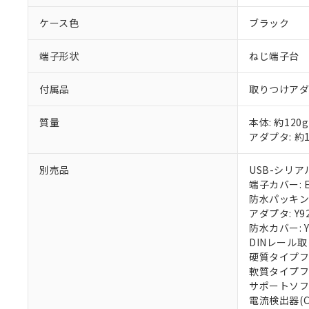
ケース色
ブラック
端子形状
ねじ端子台
付属品
取りつけア
質量
本体: 約120g
アダプタ: 約1
別売品
USB-シリアル
端子カバー: E5
防水パッキン: 
アダプタ: Y92
防水カバー: Y
DINレール取
硬質タイプフロ
軟質タイプフロ
サポートソフトウ
電流検出器(CT)