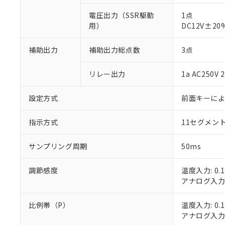
電圧出力（SSR駆動
1点
用）
DC12V±2
補助出力
補助出力総点数
3点
※1 対応状況
リレー出力
1a AC250
対応済み：EU
設定方式
前面キーに
対応予定：EU R
対応予定なし：EU
指示方式
11セグメン
調査・確認中：EU
ご利用条件
非該当品：ライセ
※1 中国RoHS
サンプリング周期
50ms
仕入先様の事情に
があります。
以下の条件をお読
「○」：最大均質
調節感度
温度入力: 0.1
「×」：最大均質
本サービスは
当社は、これ
*EU RoHS指令（10物
アナログ入力: 
「－」：未確認で
鉛(Pb) 1000ppm以下、
くものです。
う）を輸出ま
記
説明
六価クロム(Cr(Ⅵ)) 1
当社制御機器
などの必要な
フタル酸ビス(2-エチルヘ
比例帯（P）
温度入力: 0.1
号
*中国RoHS10物質の基準値 
ル（DBP） 1000ppm
在庫状況およ
当社は規制貨
Pb(鉛) :1000ppm、 Hg
アナログ入力: 
但し、RoHS指令で産
のであり、閲
ます。
Cr(Ⅵ)(六価クロム) : 
フタル酸エステル類の４