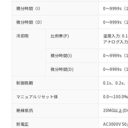
○
一定数以
DBP(フタル酸ジブチル) :
い。
当社は貴社製
DEHP(フタル酸ビス(2-エ
積分時間（I）
0～9999s（
正式な納期状
置等に一切使
当社販売員に
※2 対応予定月
△
一定数に
当社は、貴社
オムロン制御
微分時間（D）
0～9999s（
また当社は、
※2 環境保護使
在庫状況およ
部品在庫の切り替
たしません。
－
在庫なし
す。
「ｅ」：有害物質
冷却用
比例帯(P)
温度入力: 0.1
機器販売
マイパーツ機
「10」：通常の
アナログ入力: 
ている必要が
味します。
空
受注生産
お客様が当ウ
※3 非含有証明
「－」：未確認で
積分時間(I)
0～9999s（
白
が、当社の製
さい。
下記の非含有証明
微分時間(D)
0～9999s（
※当社の共同
いる法人を指
EU RoHS指令（
51物質の非含有証
制御周期
0.1s、0.2s
※本証明書は発行
また、RoHS指
マニュアルリセット値
0.0～100.0
混在することから
既に当社にて対応
絶縁抵抗
20MΩ以上(D
り割愛しておりま
耐電圧
AC3000V 5