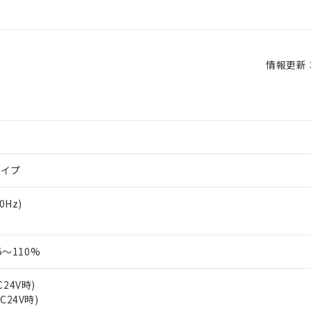
情報更新：2
タイプ
60Hz)
～110%
C24V時)
AC24V時)