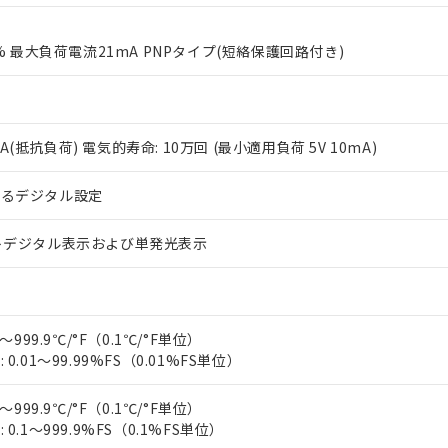
0% 最大負荷電流21mA PNPタイプ(短絡保護回路付き)
V 2A(抵抗負荷) 電気的寿命: 10万回 (最小適用負荷 5V 10mA)
 RoHS指令（10物質）の非含有に対応した製品が提供可能な商品です
よるデジタル設定
oHS指令（10物質）の非含有に対応した製品に切り替える予定のある
 RoHS指令（10物質）の非含有に非対応の商品で、対応品を出す予
トデジタル表示および単発光表示
 RoHS指令（10物質）の非含有の対応状況を調査中または確認中の
ンス料など無形物で、有害物質有無と関係のない商品です。
○×表
より、非含有部品としていたものが、含有品と判明した場合などやむ
みいただき、同意のうえご利用ください。
材料含有率が中国RoHSの基準値以下であることを示します。
～999.9℃/°F（0.1℃/°F単位）
材料含有率が中国RoHSの基準値を超えていることを示します。
、当社制御機器事業取扱商品の当社在庫状況および標準価格(税抜)
ら貴社製品のうち、外国為替および外国貿易法に定める商品（以下｢
質）：
0.01～99.99%FS（0.01%FS単位）
す。当社販売部門へお問い合わせください。
 水銀(Hg) 1000ppm以下、 カドミウム(Cd) 100ppm以下、
たは国外への提供する場合は、日本国政府の輸出許可(または役務取
000ppm以下、ポリ臭化ビフェニル類(PBB) 1000ppm以下、ポリ臭化ジフェニルエーテル類(P
事業取扱商品の中には、本サービスの対象外となる商品もあること
手続きをとります。
キシル) (DEHP)(別名：DOP) 1000ppm以下、フタル酸ブチルベンジル（BBP） 100
～999.9℃/°F（0.1℃/°F単位）
(GB/T26572)：
以下、フタル酸ジイソブチル (DIBP) 1000ppm以下
び標準価格照会結果は、記載している更新日時点での社内データに
物を破棄する場合は、完全に破砕するなど、違法に輸出されないよ
(水銀) : 1000ppm、 Cd(カドミウム) : 100ppm、
0.1～999.9%FS（0.1%FS単位）
業用監視および制御機器に対する適用除外項目は除く。
覧された時点での実際の在庫および標準価格とは異なる場合がある
1000ppm、 PBBs(ポリ臭化ビフェニル類) : 1000ppm、 PBDEs(ポリ臭化ジフェニルエーテル類
物質については閾値を超える意図的な使用がないことを確認しています。