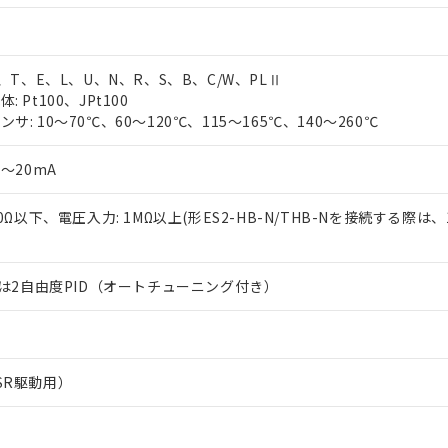
J、T、E、L、U、N、R、S、B、C/W、PLⅡ
 Pt100、JPt100
サ: 10～70℃、60～120℃、115～165℃、140～260℃
0～20mA
50Ω以下、電圧入力: 1MΩ以上(形ES2-HB-N/THB-Nを接続する際は、
または2自由度PID（オートチューニング付き）
SR駆動用）