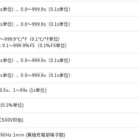
上の在庫あり
 1000ppm、 DIBP(フタル酸ジイソブチル) : 1000ppm、 BBP(フタル酸ブチルベンジル) :
品を、核兵器、ミサイル、化学兵器、生物兵器またはその他武器並
チルヘキシル)) : 1000ppm
1s単位）、0.0～999.9s（0.1s単位）
況および標準価格はお客様のお取引先、またはお客様担当のオムロ
用いたしません。
ご相談ください。
は満たないが在庫あり
製品を第三者に販売する場合は、上記1、2および3の内容を当該第
機器販売店や当社販売拠点は「
販売ネットワーク
」をご確認くだ
1s単位）、0.0～999.9s（0.1s単位）
販売先および販売に係わる関係者が違法に輸出するおそれがある場
用期限
び標準価格結果を当社の事前の承諾なく第三者に漏洩または開示し
え状況などにより、予定月が前後することがあります。
(最新の在庫状況については、お客様のお取引先、またはお客様担当
（10物質）のすべてが基準値以下であることを示します。
～999.9℃/°F（0.1℃/°F単位）
店・当社販売員にご確認ください)
能（部品リスト作成サービス）をご利用いただくには、I-Webメン
使用状況下において有害物質が外部に漏えいし、環境に深刻な影響を
0.1～999.9%FS（0.1%FS単位）
あります。
機種、また在庫状況の情報を公開していない機種
ェブサイト上で当社にご登録された部品リストについて、当社およ
書ダウンロード
す。当社販売部門へお問い合わせください。
1s単位）、0.0～999.9s（0.1s単位）
品・サービスに関するお客様との取引・商談に必要な範囲で利用す
合意する
キャンセル
書をダウンロードすることができます。
1s単位）、0.0～999.9s（0.1s単位）
利用者とは、
"個人情報の共同利用に関して"
の「1.共同利用者の
します。
10物質）の非含有証明書
明書（当社基準）
、0.5s、1～99s (1s単位)
日時点で非含有を証明するもので、過去に遡って非含有を証明するも
令のフタル酸エステル類４物質の対応では、対応完了までの期間は出
%(0.1%単位)
備考欄に対応日を記載しておりました。
品への在庫切替を完了していることから、特段のことがない限り、20
C500V印加)
す。
0/60Hz 1min (異極充電部端子間)