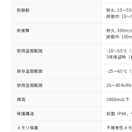
耐振動
耐久: 10～55
誤動作: 10～5
耐衝撃
耐久: 300m/
誤動作: 100m
使用温度範囲
-10～55
3年保証時（
保存温度範囲
-25～65
使用湿度範囲
25～85%RH
標高
2000m以下
保護構造
前面: IP66、
メモリ保護
不揮発性メモリ