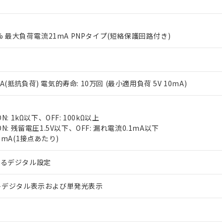
0% 最大負荷電流21mA PNPタイプ(短絡保護回路付き)
V 2A(抵抗負荷) 電気的寿命: 10万回 (最小適用負荷 5V 10mA)
 RoHS指令（10物質）の非含有に対応した製品が提供可能な商品です
oHS指令（10物質）の非含有に対応した製品に切り替える予定のある
 RoHS指令（10物質）の非含有に非対応の商品で、対応品を出す予
N: 1kΩ以下、OFF: 100kΩ以上
 RoHS指令（10物質）の非含有の対応状況を調査中または確認中の
N: 残留電圧1.5V以下、OFF: 漏れ電流0.1mA以下
ンス料など無形物で、有害物質有無と関係のない商品です。
7mA(1接点あたり)
○×表
より、非含有部品としていたものが、含有品と判明した場合などやむ
みいただき、同意のうえご利用ください。
よるデジタル設定
材料含有率が中国RoHSの基準値以下であることを示します。
材料含有率が中国RoHSの基準値を超えていることを示します。
、当社制御機器事業取扱商品の当社在庫状況および標準価格(税抜)
ら貴社製品のうち、外国為替および外国貿易法に定める商品（以下｢
質）：
す。当社販売部門へお問い合わせください。
 水銀(Hg) 1000ppm以下、 カドミウム(Cd) 100ppm以下、
トデジタル表示および単発光表示
たは国外への提供する場合は、日本国政府の輸出許可(または役務取
000ppm以下、ポリ臭化ビフェニル類(PBB) 1000ppm以下、ポリ臭化ジフェニルエーテル類(P
事業取扱商品の中には、本サービスの対象外となる商品もあること
手続きをとります。
キシル) (DEHP)(別名：DOP) 1000ppm以下、フタル酸ブチルベンジル（BBP） 100
(GB/T26572)：
以下、フタル酸ジイソブチル (DIBP) 1000ppm以下
び標準価格照会結果は、記載している更新日時点での社内データに
物を破棄する場合は、完全に破砕するなど、違法に輸出されないよ
(水銀) : 1000ppm、 Cd(カドミウム) : 100ppm、
業用監視および制御機器に対する適用除外項目は除く。
覧された時点での実際の在庫および標準価格とは異なる場合がある
1000ppm、 PBBs(ポリ臭化ビフェニル類) : 1000ppm、 PBDEs(ポリ臭化ジフェニルエーテル類
物質については閾値を超える意図的な使用がないことを確認しています。