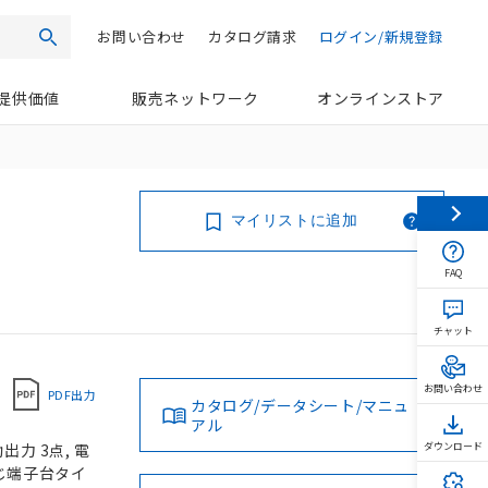
お問い合わせ
カタログ請求
ログイン/新規登録
検索
提供価値
販売ネットワーク
オンラインストア
マイリストに追加
FAQ
チャット
お問い合わせ
PDF出力
カタログ/データシート/マニュ
アル
力 3点, 電
ダウンロード
ねじ端子台タイ