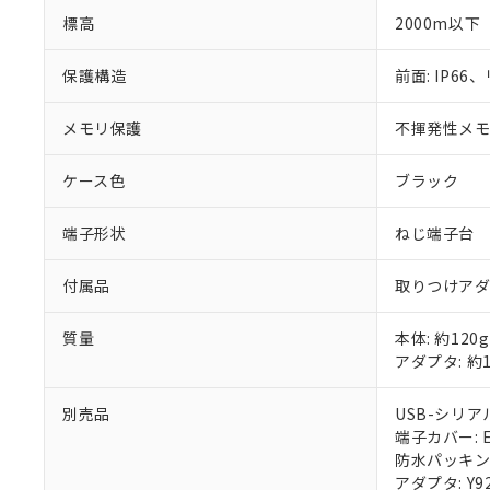
標高
2000m以下
保護構造
前面: IP66、
メモリ保護
不揮発性メモリ
ケース色
ブラック
端子形状
ねじ端子台
付属品
取りつけア
質量
本体: 約120g
アダプタ: 約1
別売品
USB-シリアル
端子カバー: E5
防水パッキン: 
アダプタ: Y92