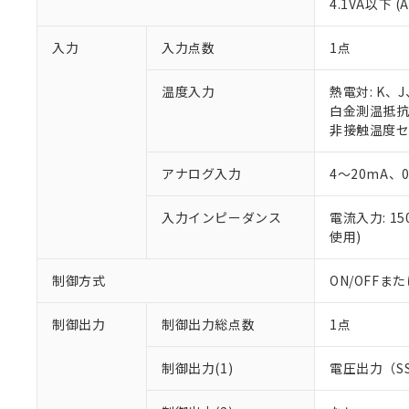
4.1VA以下 (
入力
入力点数
1点
温度入力
熱電対: K、
白金測温抵抗体:
非接触温度セン
アナログ入力
4～20mA、
入力インピーダンス
電流入力: 1
使用)
制御方式
ON/OFF
制御出力
制御出力総点数
1点
制御出力(1)
電圧出力（S