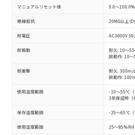
マニュアルリセット値
0.0～100.0
絶縁抵抗
20MΩ以上(D
耐電圧
AC3000V 5
耐振動
耐久: 10～55
誤動作: 10～5
耐衝撃
耐久: 300m/
誤動作: 100m
使用温度範囲
-10～55
3年保証時（
保存温度範囲
-25～65
使用湿度範囲
25～85%RH