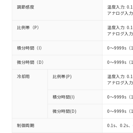
○
一定数以
DBP(フタル酸ジブチル) :
い。
当社は貴社製
調節感度
温度入力: 0.1
DEHP(フタル酸ビス(2-エ
正式な納期状
置等に一切使
アナログ入力: 
当社販売員に
※2 対応予定月
△
一定数に
当社は、貴社
オムロン制御
また当社は、
※2 環境保護使
比例帯（P）
温度入力: 0.1
在庫状況およ
部品在庫の切り替
たしません。
－
在庫なし
アナログ入力: 
す。
「ｅ」：有害物質
機器販売
マイパーツ機
「10」：通常の
ている必要が
積分時間（I）
0～9999s（
味します。
空
受注生産
お客様が当ウ
※3 非含有証明
「－」：未確認で
白
が、当社の製
微分時間（D）
0～9999s（
さい。
下記の非含有証明
※当社の共同
冷却用
比例帯(P)
温度入力: 0.1
いる法人を指
EU RoHS指令（
アナログ入力: 
51物質の非含有証
※本証明書は発行
積分時間(I)
0～9999s（
また、RoHS指
混在することから
既に当社にて対応
微分時間(D)
0～9999s（
り割愛しておりま
制御周期
0.1s、0.2s