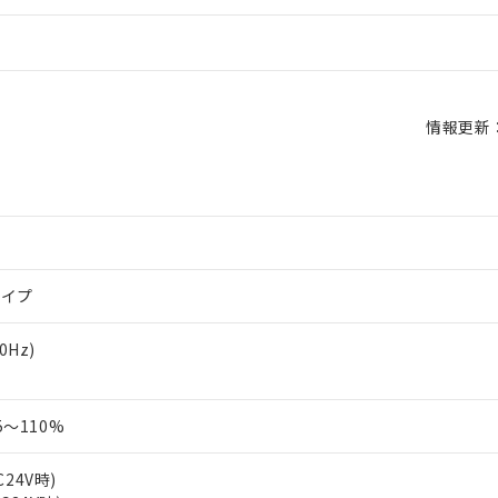
情報更新：2
タイプ
60Hz)
～110%
C24V時)