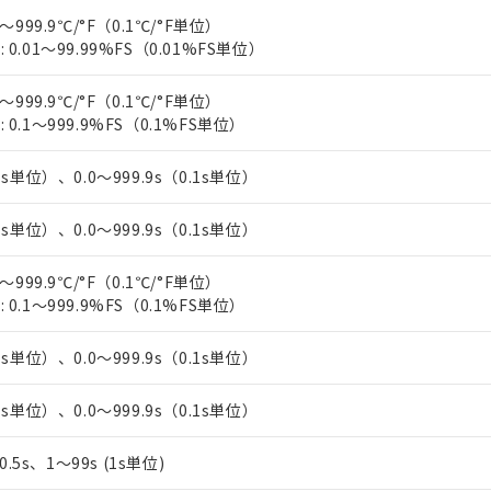
上の在庫あり
 1000ppm、 DIBP(フタル酸ジイソブチル) : 1000ppm、 BBP(フタル酸ブチルベンジル) :
品を、核兵器、ミサイル、化学兵器、生物兵器またはその他武器並
～999.9℃/°F（0.1℃/°F単位）
チルヘキシル)) : 1000ppm
況および標準価格はお客様のお取引先、またはお客様担当のオムロ
用いたしません。
0.01～99.99%FS（0.01%FS単位）
ご相談ください。
は満たないが在庫あり
製品を第三者に販売する場合は、上記1、2および3の内容を当該第
機器販売店や当社販売拠点は「
販売ネットワーク
」をご確認くだ
販売先および販売に係わる関係者が違法に輸出するおそれがある場
用期限
～999.9℃/°F（0.1℃/°F単位）
び標準価格結果を当社の事前の承諾なく第三者に漏洩または開示し
え状況などにより、予定月が前後することがあります。
(最新の在庫状況については、お客様のお取引先、またはお客様担当
0.1～999.9%FS（0.1%FS単位）
（10物質）のすべてが基準値以下であることを示します。
店・当社販売員にご確認ください)
能（部品リスト作成サービス）をご利用いただくには、I-Webメン
使用状況下において有害物質が外部に漏えいし、環境に深刻な影響を
あります。
1s単位）、0.0～999.9s（0.1s単位）
機種、また在庫状況の情報を公開していない機種
ェブサイト上で当社にご登録された部品リストについて、当社およ
書ダウンロード
す。当社販売部門へお問い合わせください。
品・サービスに関するお客様との取引・商談に必要な範囲で利用す
合意する
キャンセル
1s単位）、0.0～999.9s（0.1s単位）
書をダウンロードすることができます。
利用者とは、
"個人情報の共同利用に関して"
の「1.共同利用者の
～999.9℃/°F（0.1℃/°F単位）
します。
10物質）の非含有証明書
0.1～999.9%FS（0.1%FS単位）
明書（当社基準）
日時点で非含有を証明するもので、過去に遡って非含有を証明するも
1s単位）、0.0～999.9s（0.1s単位）
令のフタル酸エステル類４物質の対応では、対応完了までの期間は出
備考欄に対応日を記載しておりました。
品への在庫切替を完了していることから、特段のことがない限り、20
1s単位）、0.0～999.9s（0.1s単位）
す。
、0.5s、1～99s (1s単位)