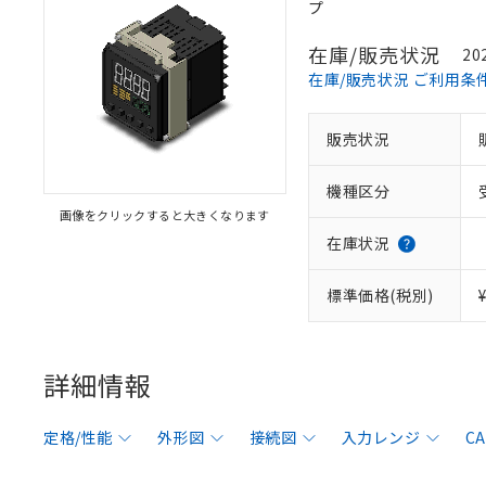
プ
在庫/販売状況
20
在庫/販売状況 ご利用条
販売状況
機種区分
画像をクリックすると大きくなります
在庫状況
標準価格(税別)
詳細情報
定格/性能
外形図
接続図
入力レンジ
C