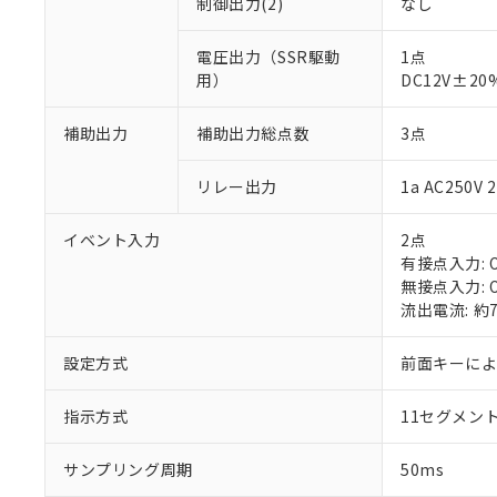
制御出力(2)
なし
電圧出力（SSR駆動
1点
用）
DC12V±2
補助出力
補助出力総点数
3点
※1 対応状況
リレー出力
1a AC250
対応済み：EU
対応予定：EU R
イベント入力
2点
対応予定なし：EU
有接点入力: O
調査・確認中：EU
ご利用条件
無接点入力: O
非該当品：ライセ
流出電流: 約
※1 中国RoHS
仕入先様の事情に
があります。
以下の条件をお読
設定方式
前面キーに
「○」：最大均質
「×」：最大均質
本サービスは
当社は、これ
*EU RoHS指令（10物
「－」：未確認で
鉛(Pb) 1000ppm以下、
指示方式
11セグメン
くものです。
う）を輸出ま
記
説明
六価クロム(Cr(Ⅵ)) 1
当社制御機器
などの必要な
フタル酸ビス(2-エチルヘ
号
*中国RoHS10物質の基準値 
ル（DBP） 1000ppm
在庫状況およ
当社は規制貨
サンプリング周期
50ms
Pb(鉛) :1000ppm、 Hg
但し、RoHS指令で産
のであり、閲
ます。
Cr(Ⅵ)(六価クロム) : 
フタル酸エステル類の４