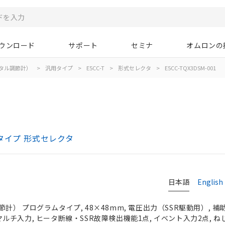
ウンロード
サポート
セミナ
オムロンの
タル調節計）
>
汎用タイプ
>
E5CC-T
>
形式セレクタ
>
E5CC-TQX3DSM-001
タイプ 形式セレクタ
日本語
English
） プログラムタイプ, 48×48mm, 電圧出力（SSR駆動用）, 補助出
 フルマルチ入力, ヒータ断線・SSR故障検出機能1点, イベント入力2点, 