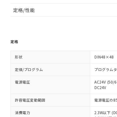
定格/性能
定格
形状
DIN48×48
定値/プログラム
プログラム
電源電圧
AC24V (50/
DC24V
許容電圧変動範囲
電源電圧の85
消費電力
2.3W以下 (D