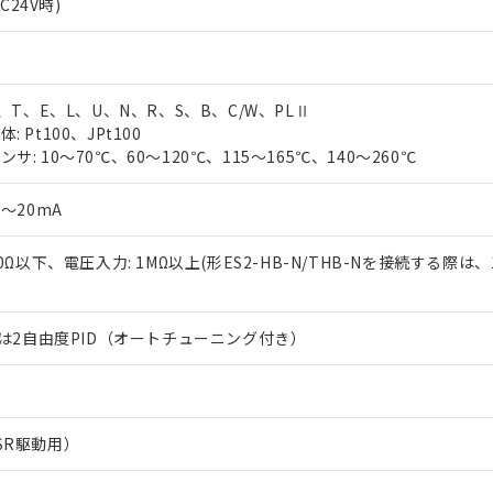
AC24V時)
J、T、E、L、U、N、R、S、B、C/W、PLⅡ
 Pt100、JPt100
サ: 10～70℃、60～120℃、115～165℃、140～260℃
0～20mA
50Ω以下、電圧入力: 1MΩ以上(形ES2-HB-N/THB-Nを接続する際は、
または2自由度PID（オートチューニング付き）
SR駆動用）