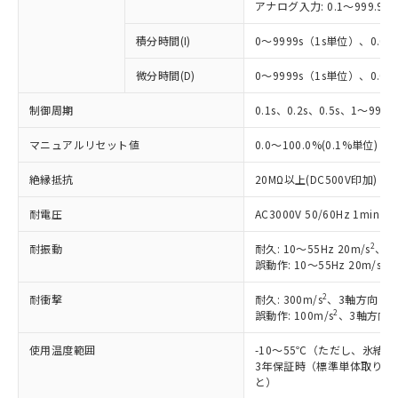
アナログ入力: 0.1～999.9%
積分時間(I)
0～9999s（1s単位）、0.0～
微分時間(D)
0～9999s（1s単位）、0.0～
制御周期
0.1s、0.2s、0.5s、1～99s 
マニュアルリセット値
0.0～100.0%(0.1%単位)
絶縁抵抗
20MΩ以上(DC500V印加)
耐電圧
AC3000V 50/60Hz 1mi
2
耐振動
耐久: 10～55Hz 20m/s
、3
2
誤動作: 10～55Hz 20m/s
、
2
耐衝撃
耐久: 300m/s
、3軸方向 各
2
誤動作: 100m/s
、3軸方向 
使用温度範囲
-10～55℃（ただし、氷結
3年保証時（標準単体取り付け
と）