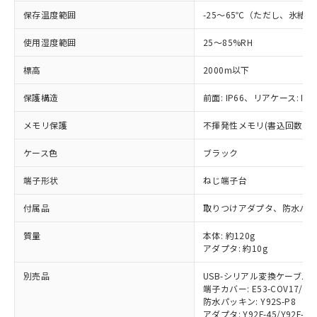
保存温度範囲
-25～65℃（ただし、氷結
使用湿度範囲
25～85%RH
標高
2000m以下
保護構造
前面: IP66、リアケース: IP2
メモリ保護
不揮発性メモリ(書込回数: 10
ケース色
ブラック
端子形状
ねじ端子台
付属品
取りつけアダプタ、防水パ
※1 対応状況
質量
本体: 約120g
アダプタ: 約10g
対応済み：EU RoHS指令（10物質）の
別売品
USB-シリアル変換ケーブル: E5
非含有に対応した製品が提供可能な商品で
端子カバー: E53-COV17/E53
す。
防水パッキン: Y92S-P8
対応予定：EU RoHS指令（10物質）の非含
アダプタ: Y92F-45/Y92F-49