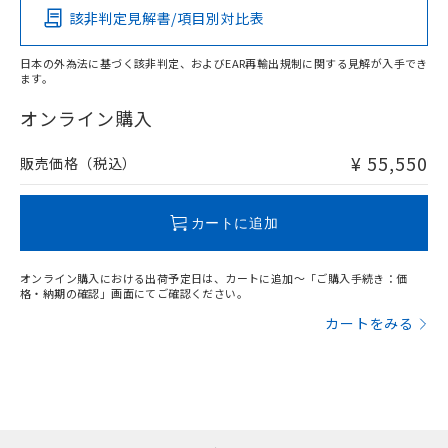
該非判定見解書/項目別対比表
X
O
O
O
日本の外為法に基づく該非判定、およびEAR再輸出規制に関する見解が入手でき
ます。
"対応済み"や非含有の記載がされた商品であっても、流通
在庫等で未対応品が混在する可能性があります。
オンライン購入
非含有品が必要な際は、弊社営業部門もしくは販売店へお
問い合わせください。
¥ 55,550
販売価格（税込）
この製品のRoHS/REACH対応状況ページへ
カートに追加
オンライン購入における出荷予定日は、カートに追加～「ご購入手続き：価
格・納期の確認」画面にてご確認ください。
カートをみる