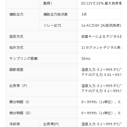
動用）
DC12V±20% 最大負荷電流
補助出力
補助出力総点数
3点
リレー出力
1a AC250V 2A(抵抗負荷) 
設定方式
前面キーによるデジタル設
指示方式
11セグメントデジタル表示
サンプリング周期
50ms
調節感度
温度入力: 0.1～999.9℃/°F
アナログ入力: 0.01～99.99
比例帯（P）
温度入力: 0.1～999.9℃/°F
アナログ入力: 0.1～999.9%
積分時間（I）
0～9999s（1s単位）、0.0～
微分時間（D）
0～9999s（1s単位）、0.0～
冷却用
比例帯(P)
温度入力: 0.1～999.9℃/°F