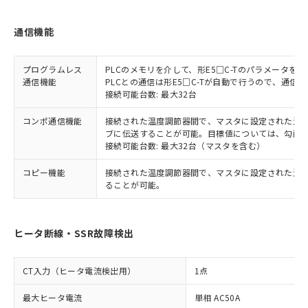
通信機能
プログラムレス
PLCのメモリを介して、形E5□C-Tのパラメータ
通信機能
PLCとの通信は形E5□C-Tが自動で行うので、通信
接続可能台数: 最大32台
コンポ通信機能
接続された温度調節器間で、マスタに設定された温度調
ブに伝送することが可能。目標値については、勾配
接続可能台数: 最大32台（マスタを含む）
コピー機能
接続された温度調節器間で、マスタに設定された温
ることが可能。
ヒータ断線・SSR故障検出
CT入力（ヒータ電流検出用）
1点
最大ヒータ電流
単相 AC50A