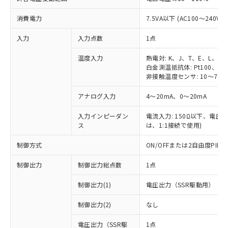
消費電力
7.5VA以下 (AC100～240V時
入力
入力点数
1点
温度入力
熱電対: K、J、T、E、L、U
白金測温抵抗体: Pt100、JPt
非接触温度センサ: 10～70℃
アナログ入力
4～20mA、0～20mA
入力インピーダン
電流入力: 150Ω以下、電圧入力
ス
は、1:1接続で使用)
制御方式
ON/OFFまたは2自由度PI
制御出力
制御出力総点数
1点
制御出力(1)
電圧出力（SSR駆動用）
制御出力(2)
なし
電圧出力（SSR駆
1点