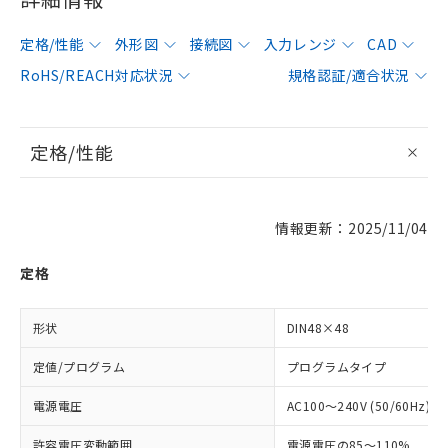
定格/性能
外形図
接続図
入力レンジ
CAD
RoHS/REACH対応状況
規格認証/適合状況
定格/性能
情報更新：2025/11/04
定格
形状
DIN48×48
定値/プログラム
プログラムタイプ
電源電圧
AC100～240V (50/60Hz)
許容電圧変動範囲
電源電圧の85～110%