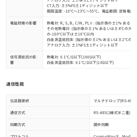
当社は貴社製品を、核兵器、ミサイ
但し、RoHS指令で産業用監視および制御機器に対する
DEHP(フタル酸ビス(2-エチルヘキシル)) : 1000ppm
ご相談ください。
CT入力: ±5%FS±1ディジット以下
適用除外項目は除く。
ル、化学兵器、生物兵器またはその他
－
在庫なし(最新の在庫状況につ
周囲温度: -10℃～23℃～55℃、電圧範囲: 定格電圧の
オムロン制御機器販売店や当社販売拠
フタル酸エステル類の４物質については閾値を超える意
武器並びにこれらの製造装置等に一切
いては、お客様のお取引先、ま
図的な使用がないことを確認しています。
点は「
販売ネットワーク
」をご確認
※2 環境保護使用期限
使用いたしません。
電磁妨害の影響
熱電対: R, S, B, C/W, PLⅡ: (指示値の±1%
たはお客様担当のオムロン制御
ください。
その他熱電対: (指示値の±1% あるいは±4℃の大
当社は、貴社製品を第三者に販売する
機器販売店・当社販売員にご確
在庫状況および標準価格結果を当社の
※2 対応予定月
の-100℃以下は±10℃以内
「ｅ」：有害物質（10物質）のすべてが基
場合は、上記1、2および3の内容を当
認ください)
事前の承諾なく第三者に漏洩または開
白金測温抵抗体: (指示値の±1% あるいは±2℃の
準値以下であることを示します。
該第三者に通知します。また当社は、
示しないようお願いします。
アナログ入力: ±1%FS±1ディジット以下
部品在庫の切り替え状況などにより、予定
「10」：通常の使用状況下において有害物
販売先および販売に係わる関係者が違
マイパーツ機能（部品リスト作成サー
空
受注生産機種、また在庫状況の
月が前後することがあります。
質が外部に漏えいし、環境に深刻な影響を
法に輸出するおそれがある場合は、取
ビス）をご利用いただくには、I-Web
信号源抵抗の影
熱電対: 0.1℃/Ω以下(100Ω以下)
白
情報を公開していない機種
及ぼさない年数を意味します。
り引きをいたしません。
響
白金測温抵抗体: 0.1℃/Ω以下(10Ω以下)
メンバーズにご登録されている必要が
「－」：未確認です。当社販売部門へお問
あります。
い合わせください。
お客様が当ウェブサイト上で当社にご
※3 非含有証明書ダウンロード
登録された部品リストについて、当社
通信性能
および当社の共同利用者が、当社の製
下記の非含有証明書をダウンロードするこ
品・サービスに関するお客様との取
とができます。
伝送路接続
合意する
キャンセル
マルチドロップ(RS-485)
引・商談に必要な範囲で利用すること
をご了承ください。
EU RoHS指令（10物質）の非含有証明書
通信方式
RS-485(2線式半二重)
※当社の共同利用者とは、
"個人情報
51物質の非含有証明書（当社基準）
の共同利用に関して"
の「1.共同利
※本証明書は発行日時点で非含有を証明す
同期方式
調歩同期
用者の範囲」に記載されている法人を
るもので、過去に遡って非含有を証明する
指します。
プロトコル
CompoWay/F、Modbus