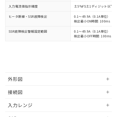
入力電流値指示精度
±5%FS±1ディジット以下
ヒータ断線・SSR故障検出
0.1～49.9A（0.1A単位）
検出最小ON時間: 100ms（制御
SSR故障検出警報設定範囲
0.1～49.9A（0.1A単位）
検出最小OFF時間: 100ms（制
外形図
情報更新：2025/11/04
接続図
情報更新：2025/11/04
入力レンジ
情報更新：2025/11/04