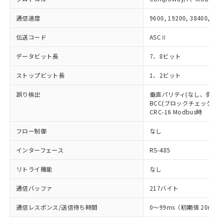
ものではありません。
また、RoHS指令のフタル酸エステル類４
通信速度
9600, 19200, 38400, 5
物質の対応では、対応完了までの期間は出
荷製品に未対応品が混在することから備考
伝送コード
ASCⅡ
欄に対応日を記載しておりました。
既に当社にて対応品への在庫切替を完了
データビット長
7、8ビット
していることから、特段のことがない限
り、2022年1月12日より割愛しておりま
ストップビット長
1、2ビット
す。
誤り検出
垂直パリティ(なし、偶数
BCC(ブロックチェックキャ
CRC-16 Modbus時
フロー制御
なし
インターフェース
RS-485
リトライ機能
なし
通信バッファ
217バイト
通信レスポンス/送信待ち時間
0～99ms（初期値 20ms