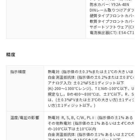
ご利用条件
有に対応した製品に切り替える予定のある
防水カバー: Y92A-48N
DINレール取りつけアダプタ: Y
商品です。
硬質タイプフロントカバー: Y9
対応予定なし：EU RoHS指令（10物質）の
軟質タイプフロントカバー: Y9
以下の条件をお読みいただき、同意のうえ
非含有に非対応の商品で、対応品を出す予
サポートソフトウェア(CX-Therm
ご利用ください。
定はありません。
電流検出器(CT): E54-CT1/E54
調査・確認中：EU RoHS指令（10物質）の
本サービスは、当社制御機器事業取扱
※1 中国RoHS○×表
非含有の対応状況を調査中または確認中の
商品の当社在庫状況および標準価格
商品です。
(税抜)を提供させていただくもので
精度
「○」：最大均質材料含有率が中国RoHSの
非該当品：ライセンス料など無形物で、有
す。
基準値以下であることを示します。
害物質有無と関係のない商品です。
当社制御機器事業取扱商品の中には、
「×」：最大均質材料含有率が中国RoHSの
仕入先様の事情により、非含有部品として
指示精度
熱電対: (指示値の±0.3%または±1℃の大きいほう
本サービスの対象外となる商品もある
基準値を超えていることを示します。
いたものが、含有品と判明した場合などや
白金測温抵抗体: (指示値の±0.2%または±0.8℃
当社は、これら貴社製品のうち、外国
ことをご了承ください。
「－」：未確認です。当社販売部門へお問
むを得ず変更することがあります。
アナログ入力: ±0.2%FS±1ディジット以下
為替および外国貿易法に定める商品
在庫状況および標準価格照会結果は、
い合わせください。
(K(-200～1300℃レンジ)、TとNの-100℃以下、
（以下｢規制貨物等」という）を輸出
記載している更新日時点での社内デー
規定なし。Bの400～800℃は、±3℃以下。R、S の
*EU RoHS指令（10物質）：
または国外への提供する場合は、日本
記
タに基づき作成されるものであり、閲
説明
は、(±0.3%PVまたは±3℃の大きい方)±1ディジッ
鉛(Pb) 1000ppm以下、 水銀(Hg) 1000ppm以下、 カド
*中国RoHS10物質の基準値 (GB/T26572)：
国政府の輸出許可(または役務取引許
い方)±1ディジット以下。)
号
覧された時点での実際の在庫および標
ミウム(Cd) 100ppm以下、
Pb(鉛) :1000ppm、 Hg(水銀) : 1000ppm、 Cd(カドミウ
可)を取得するなどの必要な手続きを
六価クロム(Cr(Ⅵ)) 1000ppm以下、ポリ臭化ビフェニル
ム) : 100ppm、
準価格とは異なる場合があることをご
類(PBB) 1000ppm以下、ポリ臭化ジフェニルエーテル類
Cr(Ⅵ)(六価クロム) : 1000ppm、 PBBs(ポリ臭化ビフェ
とります。
温度/電圧の影響
熱電対: R, S, B, C/W, PLⅡ: (指示値の±1%
了承ください。
(PBDE) 1000ppm以下、フタル酸ビス(2-エチルヘキシ
○
一定数以上の在庫あり
ニル類) : 1000ppm、 PBDEs(ポリ臭化ジフェニルエーテ
その他熱電対: (指示値の±1% あるいは±4℃の大
当社は規制貨物を破棄する場合は、完
ル) (DEHP)(別名：DOP) 1000ppm以下、フタル酸ブチ
正式な納期状況および標準価格はお客
ル類) : 1000ppm、
の-100℃以下は±10℃以内
ルベンジル（BBP） 1000ppm以下、フタル酸ジブチル
全に破砕するなど、違法に輸出されな
DBP(フタル酸ジブチル) : 1000ppm、 DIBP(フタル酸ジ
様のお取引先、またはお客様担当のオ
（DBP） 1000ppm以下、フタル酸ジイソブチル
白金測温抵抗体: (指示値の±1% あるいは±2℃の
イソブチル) : 1000ppm、 BBP(フタル酸ブチルベンジ
△
一定数には満たないが在庫あり
いよう必要な手段を講じます。
ムロン制御機器販売店・当社販売員に
(DIBP) 1000ppm以下
ル) : 1000ppm、
アナログ入力: ±1%FS±1ディジット以下