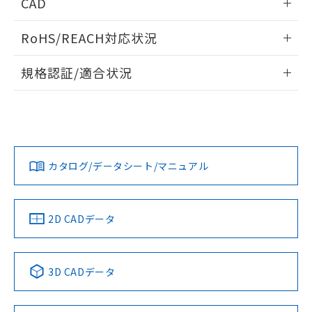
CAD
ログイン/会員登録いただくと、CADデータをダウンロー
RoHS/REACH対応状況
ドすることができます。
情報更新：2026/7/29
規格認証/適合状況
ログイン/会員登録
EU RoHS
注意事項・凡例
UL認証
CSA認証
CEマーキング
Yes
Yes
Yes
対応状況
対応予定月
※1
※2
ダウンロードデータをご利用いただく前に、以下を必ずお読
みください。
カタログ/データシート/マニュアル
対応済み
ソフトウェアの使用条件
LR型式承認
DNV型式承認
BV型式承認
KR型式承
（イギリス
（ノルウェー
（フランス
（韓国
船舶規格）
船舶規格）
船舶規格）
船舶規格
中国 RoHS
注意事項・凡例
2D CADデータ
Yes
No
No
No
中国 RoHS表
※1 ※2
3D CADデータ
この製品の規格認証/適合状況ページへ
Pb
Hg
Cd
Cr(VI)
その他の認証はこちらのページからご検索ください