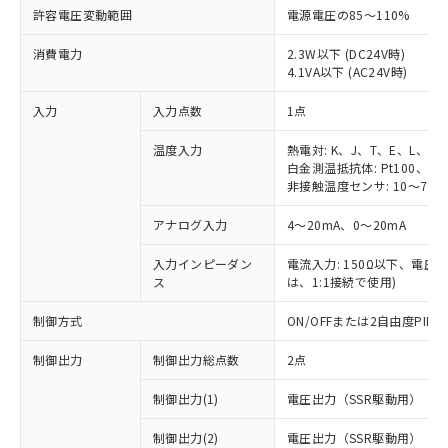
許容電圧変動範囲
電源電圧の85～110%
消費電力
2.3W以下 (DC24V時)
4.1VA以下 (AC24V時)
入力
入力点数
1点
温度入力
熱電対: K、J、T、E、L、U
白金測温抵抗体: Pt100、JPt
非接触温度センサ: 10～70℃
アナログ入力
4～20mA、0～20mA
入力インピーダン
電流入力: 150Ω以下、電圧入力
ス
は、1:1接続で使用)
制御方式
ON/OFFまたは2自由度PI
制御出力
制御出力総点数
2点
制御出力(1)
電圧出力（SSR駆動用）
制御出力(2)
電圧出力（SSR駆動用）