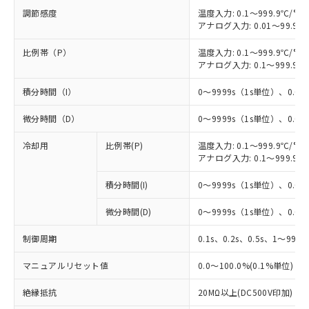
調節感度
温度入力: 0.1～999.9℃/°F
アナログ入力: 0.01～99.99
比例帯（P）
温度入力: 0.1～999.9℃/°F
アナログ入力: 0.1～999.9%
積分時間（I）
0～9999s（1s単位）、0.0～
微分時間（D）
0～9999s（1s単位）、0.0～
冷却用
比例帯(P)
温度入力: 0.1～999.9℃/°F
アナログ入力: 0.1～999.9%
※1 対応状況
積分時間(I)
0～9999s（1s単位）、0.0～
対応済み：EU RoHS指令（10物質）の
非含有に対応した製品が提供可能な商品で
微分時間(D)
0～9999s（1s単位）、0.0～
す。
対応予定：EU RoHS指令（10物質）の非含
制御周期
0.1s、0.2s、0.5s、1～99s 
ご利用条件
有に対応した製品に切り替える予定のある
商品です。
マニュアルリセット値
0.0～100.0%(0.1%単位)
対応予定なし：EU RoHS指令（10物質）の
以下の条件をお読みいただき、同意のうえ
絶縁抵抗
20MΩ以上(DC500V印加)
非含有に非対応の商品で、対応品を出す予
ご利用ください。
定はありません。