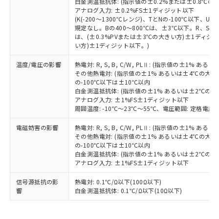
白金測温抵抗体: (指示値の±0.2%または±0.8℃
既に当社にて対応品への在庫切替を完了
アナログ入力: ±0.2%FS±1ディジット以下
していることから、特段のことがない限
(K(-200～1300℃レンジ)、TとNの-100℃以下、
り、2022年1月12日より割愛しておりま
規定なし。Bの400～800℃は、±3℃以下。R、S の
す。
は、(±0.3%PVまたは±3℃の大きい方)±1ディジッ
い方)±1ディジット以下。)
温度/電圧の影響
熱電対: R, S, B, C/W, PLⅡ: (指示値の±1%
その他熱電対: (指示値の±1% あるいは±4℃の大
の-100℃以下は±10℃以内
白金測温抵抗体: (指示値の±1% あるいは±2℃の
アナログ入力: ±1%FS±1ディジット以下
周囲温度: -10℃～23℃～55℃、電圧範囲: 定格電圧の
電磁妨害の影響
熱電対: R, S, B, C/W, PLⅡ: (指示値の±1%
その他熱電対: (指示値の±1% あるいは±4℃の大
の-100℃以下は±10℃以内
白金測温抵抗体: (指示値の±1% あるいは±2℃の
アナログ入力: ±1%FS±1ディジット以下
信号源抵抗の影
熱電対: 0.1℃/Ω以下(100Ω以下)
響
白金測温抵抗体: 0.1℃/Ω以下(10Ω以下)