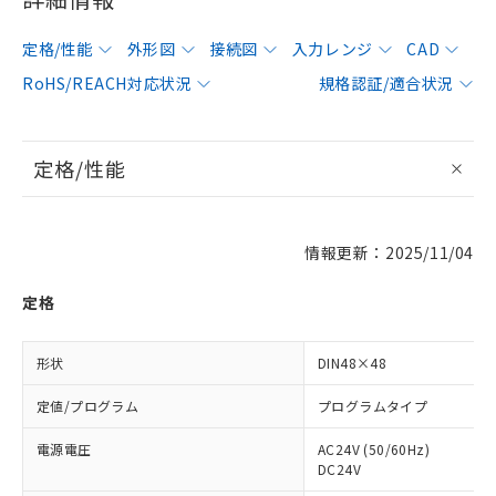
定格/性能
外形図
接続図
入力レンジ
CAD
RoHS/REACH対応状況
規格認証/適合状況
定格/性能
情報更新：2025/11/04
定格
形状
DIN48×48
定値/プログラム
プログラムタイプ
電源電圧
AC24V (50/60Hz)
DC24V