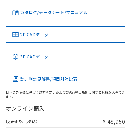
対応状況
対応予定月
※1
※2
ダウンロードデータをご利用いただく前に、以下を必ずお読
みください。
カタログ/データシート/マニュアル
対応済み
ソフトウェアの使用条件
LR型式承認
DNV型式承認
BV型式承認
KR型式承
（イギリス
（ノルウェー
（フランス
（韓国
船舶規格）
船舶規格）
船舶規格）
船舶規格
中国 RoHS
注意事項・凡例
2D CADデータ
Yes
No
No
No
中国 RoHS表
※1 ※2
3D CADデータ
この製品の規格認証/適合状況ページへ
Pb
Hg
Cd
Cr(VI)
その他の認証はこちらのページからご検索ください
該非判定見解書/項目別対比表
X
O
O
O
日本の外為法に基づく該非判定、およびEAR再輸出規制に関する見解が入手でき
ます。
"対応済み"や非含有の記載がされた商品であっても、流通
在庫等で未対応品が混在する可能性があります。
オンライン購入
非含有品が必要な際は、弊社営業部門もしくは販売店へお
問い合わせください。
¥ 48,950
販売価格（税込）