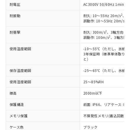
耐電圧
AC3000V 50/60Hz 1mi
調査・確認中：EU RoHS指令（10物質）の
本サービスは、当社制御機器事業取扱
※1 中国RoHS○×表
非含有の対応状況を調査中または確認中の
商品の当社在庫状況および標準価格
2
耐振動
耐久: 10～55Hz 20m/s
、3
商品です。
2
(税抜)を提供させていただくもので
誤動作: 10～55Hz 20m/s
、
「○」：最大均質材料含有率が中国RoHSの
非該当品：ライセンス料など無形物で、有
す。
基準値以下であることを示します。
害物質有無と関係のない商品です。
2
耐衝撃
耐久: 300m/s
、3軸方向 各
当社制御機器事業取扱商品の中には、
「×」：最大均質材料含有率が中国RoHSの
仕入先様の事情により、非含有部品として
2
誤動作: 100m/s
、3軸方向 
本サービスの対象外となる商品もある
基準値を超えていることを示します。
いたものが、含有品と判明した場合などや
当社は、これら貴社製品のうち、外国
ことをご了承ください。
「－」：未確認です。当社販売部門へお問
むを得ず変更することがあります。
使用温度範囲
-10～55℃（ただし、氷結
為替および外国貿易法に定める商品
在庫状況および標準価格照会結果は、
い合わせください。
3年保証時（標準単体取り付け
（以下｢規制貨物等」という）を輸出
記載している更新日時点での社内デー
と）
*EU RoHS指令（10物質）：
または国外への提供する場合は、日本
記
タに基づき作成されるものであり、閲
説明
鉛(Pb) 1000ppm以下、 水銀(Hg) 1000ppm以下、 カド
*中国RoHS10物質の基準値 (GB/T26572)：
国政府の輸出許可(または役務取引許
号
覧された時点での実際の在庫および標
ミウム(Cd) 100ppm以下、
保存温度範囲
-25～65℃（ただし、氷結
Pb(鉛) :1000ppm、 Hg(水銀) : 1000ppm、 Cd(カドミウ
可)を取得するなどの必要な手続きを
六価クロム(Cr(Ⅵ)) 1000ppm以下、ポリ臭化ビフェニル
ム) : 100ppm、
準価格とは異なる場合があることをご
類(PBB) 1000ppm以下、ポリ臭化ジフェニルエーテル類
Cr(Ⅵ)(六価クロム) : 1000ppm、 PBBs(ポリ臭化ビフェ
とります。
了承ください。
使用湿度範囲
25～85%RH
(PBDE) 1000ppm以下、フタル酸ビス(2-エチルヘキシ
○
一定数以上の在庫あり
ニル類) : 1000ppm、 PBDEs(ポリ臭化ジフェニルエーテ
当社は規制貨物を破棄する場合は、完
ル) (DEHP)(別名：DOP) 1000ppm以下、フタル酸ブチ
正式な納期状況および標準価格はお客
ル類) : 1000ppm、
ルベンジル（BBP） 1000ppm以下、フタル酸ジブチル
全に破砕するなど、違法に輸出されな
DBP(フタル酸ジブチル) : 1000ppm、 DIBP(フタル酸ジ
標高
2000m以下
様のお取引先、またはお客様担当のオ
（DBP） 1000ppm以下、フタル酸ジイソブチル
イソブチル) : 1000ppm、 BBP(フタル酸ブチルベンジ
△
一定数には満たないが在庫あり
いよう必要な手段を講じます。
ムロン制御機器販売店・当社販売員に
(DIBP) 1000ppm以下
ル) : 1000ppm、
当社は貴社製品を、核兵器、ミサイ
保護構造
前面: IP66、リアケース: IP2
但し、RoHS指令で産業用監視および制御機器に対する
DEHP(フタル酸ビス(2-エチルヘキシル)) : 1000ppm
ご相談ください。
適用除外項目は除く。
ル、化学兵器、生物兵器またはその他
－
在庫なし(最新の在庫状況につ
オムロン制御機器販売店や当社販売拠
フタル酸エステル類の４物質については閾値を超える意
メモリ保護
不揮発性メモリ(書込回数: 10
武器並びにこれらの製造装置等に一切
いては、お客様のお取引先、ま
図的な使用がないことを確認しています。
点は「
販売ネットワーク
」をご確認
※2 環境保護使用期限
使用いたしません。
たはお客様担当のオムロン制御
ください。
ケース色
ブラック
当社は、貴社製品を第三者に販売する
機器販売店・当社販売員にご確