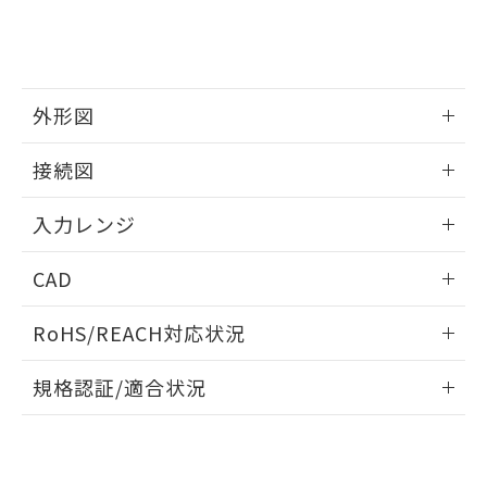
外形図
情報更新：2025/11/04
接続図
情報更新：2025/11/04
入力レンジ
情報更新：2025/11/04
CAD
ログイン/会員登録いただくと、CADデータをダウンロー
RoHS/REACH対応状況
ドすることができます。
情報更新：2026/7/29
規格認証/適合状況
ログイン/会員登録
EU RoHS
注意事項・凡例
UL認証
CSA認証
CEマーキング
Yes
Yes
Yes