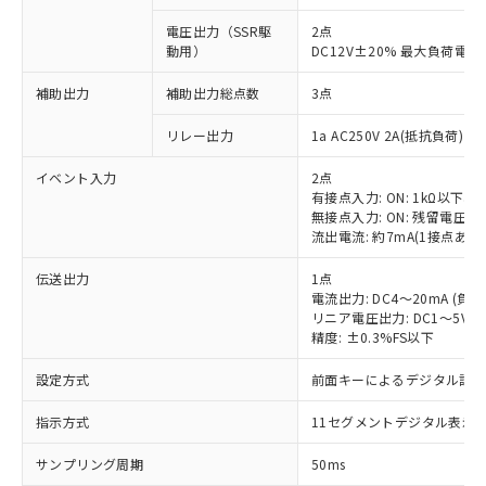
電圧出力（SSR駆
2点
動用）
DC12V±20% 最大負荷電流
補助出力
補助出力総点数
3点
リレー出力
1a AC250V 2A(抵抗負荷) 
イベント入力
2点
有接点入力: ON: 1kΩ以下、OF
無接点入力: ON: 残留電圧1.
流出電流: 約7mA(1接点あた
伝送出力
1点
電流出力: DC4～20mA (負荷
リニア電圧出力: DC1～5V（
精度: ±0.3%FS以下
設定方式
前面キーによるデジタル設
指示方式
11セグメントデジタル表示
サンプリング周期
50ms