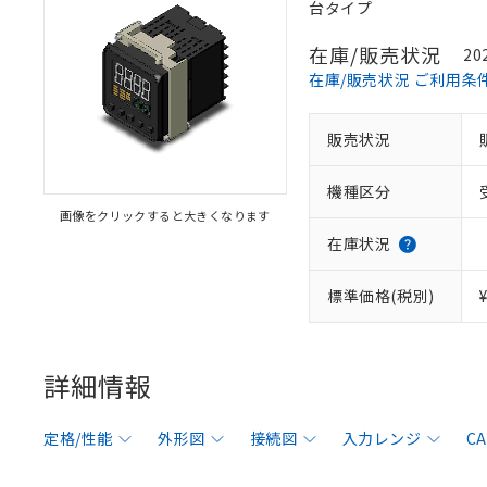
台タイプ
在庫/販売状況
20
在庫/販売状況 ご利用条
販売状況
機種区分
画像をクリックすると大きくなります
在庫状況
標準価格(税別)
詳細情報
定格/性能
外形図
接続図
入力レンジ
C