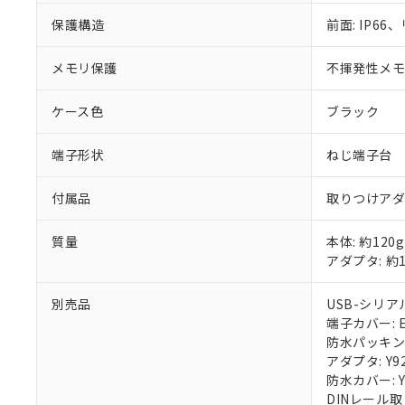
保護構造
前面: IP66、
メモリ保護
不揮発性メモリ
ケース色
ブラック
端子形状
ねじ端子台
付属品
取りつけア
質量
本体: 約120g
アダプタ: 約1
別売品
USB-シリアル
端子カバー: E5
防水パッキン: 
アダプタ: Y92
防水カバー: Y
DINレール取