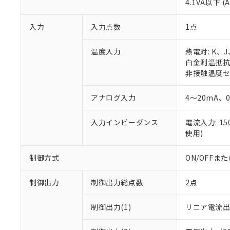
4.1VA以下 (
入力
入力点数
1点
温度入力
熱電対: K、
白金測温抵抗体:
非接触温度セン
アナログ入力
4～20mA、
入力インピーダンス
電流入力: 1
使用)
制御方式
ON/OFF
制御出力
制御出力総点数
2点
制御出力(1)
リニア電流