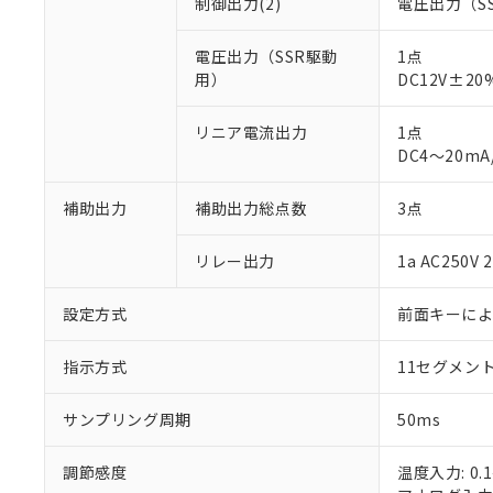
制御出力(2)
電圧出力（S
電圧出力（SSR駆動
1点
用）
DC12V±2
リニア電流出力
1点
DC4～20mA
※1 対応状況
対応済み：EU
補助出力
補助出力総点数
3点
対応予定：EU R
対応予定なし：EU
リレー出力
1a AC250
調査・確認中：EU
ご利用条件
非該当品：ライセ
設定方式
※1 中国RoHS
前面キーに
仕入先様の事情に
があります。
以下の条件をお読
「○」：最大均質
指示方式
11セグメン
「×」：最大均質
本サービスは
当社は、これ
*EU RoHS指令（10物
「－」：未確認で
鉛(Pb) 1000ppm以下、
くものです。
う）を輸出ま
サンプリング周期
50ms
記
説明
六価クロム(Cr(Ⅵ)) 1
当社制御機器
などの必要な
フタル酸ビス(2-エチルヘ
号
*中国RoHS10物質の基準値 
ル（DBP） 1000ppm
在庫状況およ
当社は規制貨
調節感度
Pb(鉛) :1000ppm、 Hg
温度入力: 0.1
但し、RoHS指令で産
のであり、閲
ます。
Cr(Ⅵ)(六価クロム) : 
フタル酸エステル類の４