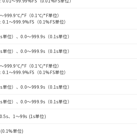
0.01～99.99%FS（0.01%FS単位）
上の在庫あり
 1000ppm、 DIBP(フタル酸ジイソブチル) : 1000ppm、 BBP(フタル酸ブチルベンジル) :
品を、核兵器、ミサイル、化学兵器、生物兵器またはその他武器並
チルヘキシル)) : 1000ppm
況および標準価格はお客様のお取引先、またはお客様担当のオムロ
用いたしません。
～999.9℃/°F（0.1℃/°F単位）
ご相談ください。
は満たないが在庫あり
製品を第三者に販売する場合は、上記1、2および3の内容を当該第
0.1～999.9%FS（0.1%FS単位）
機器販売店や当社販売拠点は「
販売ネットワーク
」をご確認くだ
販売先および販売に係わる関係者が違法に輸出するおそれがある場
用期限
び標準価格結果を当社の事前の承諾なく第三者に漏洩または開示し
え状況などにより、予定月が前後することがあります。
(最新の在庫状況については、お客様のお取引先、またはお客様担当
1s単位）、0.0～999.9s（0.1s単位）
（10物質）のすべてが基準値以下であることを示します。
店・当社販売員にご確認ください)
能（部品リスト作成サービス）をご利用いただくには、I-Webメン
使用状況下において有害物質が外部に漏えいし、環境に深刻な影響を
あります。
1s単位）、0.0～999.9s（0.1s単位）
機種、また在庫状況の情報を公開していない機種
ェブサイト上で当社にご登録された部品リストについて、当社およ
書ダウンロード
す。当社販売部門へお問い合わせください。
品・サービスに関するお客様との取引・商談に必要な範囲で利用す
合意する
キャンセル
～999.9℃/°F（0.1℃/°F単位）
書をダウンロードすることができます。
0.1～999.9%FS（0.1%FS単位）
利用者とは、
"個人情報の共同利用に関して"
の「1.共同利用者の
します。
10物質）の非含有証明書
1s単位）、0.0～999.9s（0.1s単位）
明書（当社基準）
日時点で非含有を証明するもので、過去に遡って非含有を証明するも
令のフタル酸エステル類４物質の対応では、対応完了までの期間は出
1s単位）、0.0～999.9s（0.1s単位）
備考欄に対応日を記載しておりました。
品への在庫切替を完了していることから、特段のことがない限り、20
、0.5s、1～99s (1s単位)
す。
%(0.1%単位)