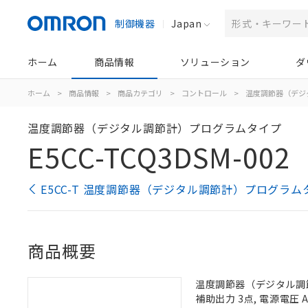
制御機器
Japan
ホーム
商品情報
ソリューション
ダ
ホーム
>
商品情報
>
商品カテゴリ
>
コントロール
>
温度調節器（デジ
温度調節器（デジタル調節計）プログラムタイプ
E5CC-TCQ3DSM-002
E5CC-T 温度調節器（デジタル調節計）プログラム
商品概要
温度調節器（デジタル調節計
補助出力 3点, 電源電圧 A