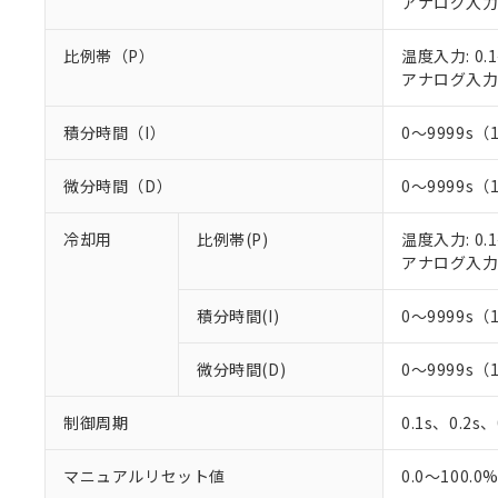
アナログ入力: 
○
一定数以
DBP(フタル酸ジブチル) :
い。
当社は貴社製
DEHP(フタル酸ビス(2-エ
正式な納期状
置等に一切使
比例帯（P）
温度入力: 0.1
当社販売員に
※2 対応予定月
△
一定数に
当社は、貴社
アナログ入力: 
オムロン制御
また当社は、
※2 環境保護使
在庫状況およ
部品在庫の切り替
たしません。
－
在庫なし
す。
積分時間（I）
0～9999s（
「ｅ」：有害物質
機器販売
マイパーツ機
「10」：通常の
ている必要が
味します。
微分時間（D）
0～9999s（
空
受注生産
お客様が当ウ
※3 非含有証明
「－」：未確認で
白
が、当社の製
冷却用
比例帯(P)
温度入力: 0.1
さい。
下記の非含有証明
アナログ入力: 
※当社の共同
いる法人を指
EU RoHS指令（
積分時間(I)
0～9999s（
51物質の非含有証
※本証明書は発行
また、RoHS指
微分時間(D)
0～9999s（
混在することから
既に当社にて対応
制御周期
0.1s、0.2s
り割愛しておりま
マニュアルリセット値
0.0～100.0