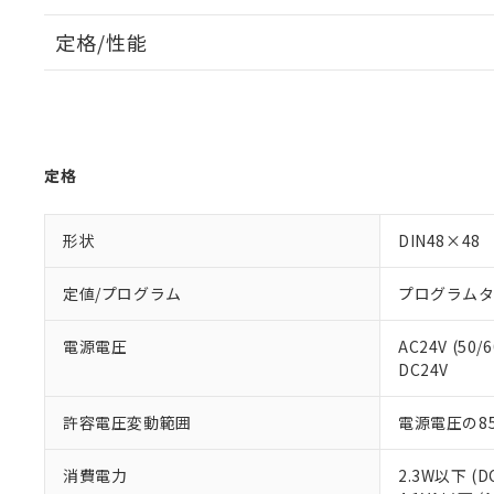
定格/性能
定格
形状
DIN48×48
定値/プログラム
プログラム
電源電圧
AC24V (50/
DC24V
許容電圧変動範囲
電源電圧の85
消費電力
2.3W以下 (D