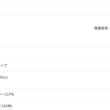
情報更新：2
タイプ
60Hz)
～110%
C24V時)