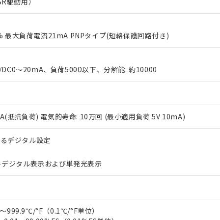
SR駆動用）
0% 最大負荷電流21mA PNPタイプ(短絡保護回路付き)
/DC0～20mA、負荷500Ω以下、分解能: 約10000
 RoHS指令（10物質）の非含有に対応した製品が提供可能な商品です
oHS指令（10物質）の非含有に対応した製品に切り替える予定のある
 RoHS指令（10物質）の非含有に非対応の商品で、対応品を出す予
V 2A(抵抗負荷) 電気的寿命: 10万回 (最小適用負荷 5V 10mA)
 RoHS指令（10物質）の非含有の対応状況を調査中または確認中の
ンス料など無形物で、有害物質有無と関係のない商品です。
○×表
よるデジタル設定
より、非含有部品としていたものが、含有品と判明した場合などやむ
みいただき、同意のうえご利用ください。
材料含有率が中国RoHSの基準値以下であることを示します。
トデジタル表示および単発光表示
材料含有率が中国RoHSの基準値を超えていることを示します。
、当社制御機器事業取扱商品の当社在庫状況および標準価格(税抜)
ら貴社製品のうち、外国為替および外国貿易法に定める商品（以下｢
質）：
す。当社販売部門へお問い合わせください。
 水銀(Hg) 1000ppm以下、 カドミウム(Cd) 100ppm以下、
たは国外への提供する場合は、日本国政府の輸出許可(または役務取
000ppm以下、ポリ臭化ビフェニル類(PBB) 1000ppm以下、ポリ臭化ジフェニルエーテル類(P
事業取扱商品の中には、本サービスの対象外となる商品もあること
手続きをとります。
キシル) (DEHP)(別名：DOP) 1000ppm以下、フタル酸ブチルベンジル（BBP） 100
(GB/T26572)：
以下、フタル酸ジイソブチル (DIBP) 1000ppm以下
び標準価格照会結果は、記載している更新日時点での社内データに
物を破棄する場合は、完全に破砕するなど、違法に輸出されないよ
(水銀) : 1000ppm、 Cd(カドミウム) : 100ppm、
～999.9℃/°F（0.1℃/°F単位）
業用監視および制御機器に対する適用除外項目は除く。
覧された時点での実際の在庫および標準価格とは異なる場合がある
1000ppm、 PBBs(ポリ臭化ビフェニル類) : 1000ppm、 PBDEs(ポリ臭化ジフェニルエーテル類
物質については閾値を超える意図的な使用がないことを確認しています。