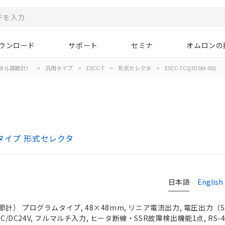
ウンロード
サポート
セミナ
オムロンの
タル調節計）
>
汎用タイプ
>
E5CC-T
>
形式セレクタ
>
E5CC-TCQ3DSM-002
タイプ 形式セレクタ
日本語
English
） プログラムタイプ, 48×48mm, リニア電流出力, 電圧出力（S
C/DC24V, フルマルチ入力, ヒータ断線・SSR故障検出機能1点, RS-4