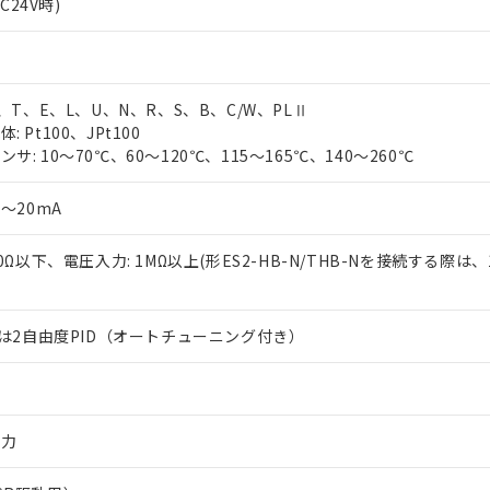
AC24V時)
J、T、E、L、U、N、R、S、B、C/W、PLⅡ
 Pt100、JPt100
サ: 10～70℃、60～120℃、115～165℃、140～260℃
0～20mA
50Ω以下、電圧入力: 1MΩ以上(形ES2-HB-N/THB-Nを接続する際は、
または2自由度PID（オートチューニング付き）
出力