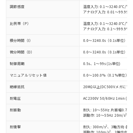
調節感度
温度入力: 0.1～3240.0℃/°F
アナログ入力: 0.01～99.99%
比例帯（P）
温度入力: 0.1～3240.0℃/°F
アナログ入力: 0.1～999.9%F
積分時間（I）
0.0～3240.0s（0.1s単位）
微分時間（D）
0.0～3240.0s（0.1s単位）
※1 対応状況
制御周期
0.5s、1～99s (1s単位)
対応済み：EU RoHS指令（10物質）の
マニュアルリセット値
0.0～100.0%（0.1%単位）
非含有に対応した製品が提供可能な商品で
絶縁抵抗
20MΩ以上(DC500Vメガにて)
す。
対応予定：EU RoHS指令（10物質）の非含
ご利用条件
耐電圧
AC2300V 50/60Hz 1min
有に対応した製品に切り替える予定のある
商品です。
耐振動
耐久: 10～55Hz 片振幅0.75
対応予定なし：EU RoHS指令（10物質）の
2
誤動作: 10～55Hz 20m/s
、3
以下の条件をお読みいただき、同意のうえ
非含有に非対応の商品で、対応品を出す予
ご利用ください。
定はありません。
2
耐衝撃
耐久: 300m/s
、3軸方向 各3
調査・確認中：EU RoHS指令（10物質）の
2
誤動作: 100m/s
、3軸方向 各