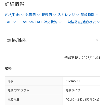
詳細情報
定格/性能
外形図
接続図
入力レンジ
警報種別
CAD
RoHS/REACH対応状況
規格認証/適合状況
定格/性能
情報更新：2025/11/04
定格
形状
DIN96×96
定値/プログラム
定値タイプ
電源電圧
AC100～240V (50/60Hz)