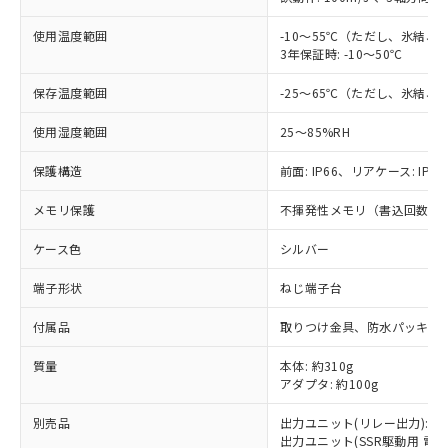
本サービスは、当社制御機器事業取扱
※1 中国RoHS○×表
非含有の対応状況を調査中または確認中の
商品の当社在庫状況および標準価格
商品です。
使用温度範囲
-10～55℃（ただし、氷結、
(税抜)を提供させていただくもので
「○」：最大均質材料含有率が中国RoHSの
3年保証時: -10～50℃
非該当品：ライセンス料など無形物で、有
す。
基準値以下であることを示します。
害物質有無と関係のない商品です。
当社制御機器事業取扱商品の中には、
保存温度範囲
-25～65℃（ただし、氷結、
「×」：最大均質材料含有率が中国RoHSの
仕入先様の事情により、非含有部品として
本サービスの対象外となる商品もある
基準値を超えていることを示します。
いたものが、含有品と判明した場合などや
当社は、これら貴社製品のうち、外国
ことをご了承ください。
使用湿度範囲
25～85%RH
「－」：未確認です。当社販売部門へお問
むを得ず変更することがあります。
為替および外国貿易法に定める商品
在庫状況および標準価格照会結果は、
い合わせください。
（以下｢規制貨物等」という）を輸出
保護構造
前面: IP66、リアケース: IP20
記載している更新日時点での社内デー
*EU RoHS指令（10物質）：
または国外への提供する場合は、日本
記
タに基づき作成されるものであり、閲
説明
鉛(Pb) 1000ppm以下、 水銀(Hg) 1000ppm以下、 カド
*中国RoHS10物質の基準値 (GB/T26572)：
国政府の輸出許可(または役務取引許
メモリ保護
不揮発性メモリ（書込回数: 1
号
覧された時点での実際の在庫および標
ミウム(Cd) 100ppm以下、
Pb(鉛) :1000ppm、 Hg(水銀) : 1000ppm、 Cd(カドミウ
可)を取得するなどの必要な手続きを
六価クロム(Cr(Ⅵ)) 1000ppm以下、ポリ臭化ビフェニル
ム) : 100ppm、
準価格とは異なる場合があることをご
類(PBB) 1000ppm以下、ポリ臭化ジフェニルエーテル類
Cr(Ⅵ)(六価クロム) : 1000ppm、 PBBs(ポリ臭化ビフェ
ケース色
シルバー
とります。
了承ください。
(PBDE) 1000ppm以下、フタル酸ビス(2-エチルヘキシ
○
一定数以上の在庫あり
ニル類) : 1000ppm、 PBDEs(ポリ臭化ジフェニルエーテ
当社は規制貨物を破棄する場合は、完
ル) (DEHP)(別名：DOP) 1000ppm以下、フタル酸ブチ
正式な納期状況および標準価格はお客
ル類) : 1000ppm、
端子形状
ねじ端子台
ルベンジル（BBP） 1000ppm以下、フタル酸ジブチル
全に破砕するなど、違法に輸出されな
DBP(フタル酸ジブチル) : 1000ppm、 DIBP(フタル酸ジ
様のお取引先、またはお客様担当のオ
（DBP） 1000ppm以下、フタル酸ジイソブチル
イソブチル) : 1000ppm、 BBP(フタル酸ブチルベンジ
△
一定数には満たないが在庫あり
いよう必要な手段を講じます。
ムロン制御機器販売店・当社販売員に
(DIBP) 1000ppm以下
ル) : 1000ppm、
付属品
取りつけ金具、防水パッキン
当社は貴社製品を、核兵器、ミサイ
但し、RoHS指令で産業用監視および制御機器に対する
DEHP(フタル酸ビス(2-エチルヘキシル)) : 1000ppm
ご相談ください。
適用除外項目は除く。
ル、化学兵器、生物兵器またはその他
－
在庫なし(最新の在庫状況につ
オムロン制御機器販売店や当社販売拠
フタル酸エステル類の４物質については閾値を超える意
質量
本体: 約310g
武器並びにこれらの製造装置等に一切
いては、お客様のお取引先、ま
図的な使用がないことを確認しています。
点は「
販売ネットワーク
」をご確認
アダプタ: 約100g
※2 環境保護使用期限
使用いたしません。
たはお客様担当のオムロン制御
ください。
当社は、貴社製品を第三者に販売する
機器販売店・当社販売員にご確
別売品
出力ユニット(リレー出力): E53
在庫状況および標準価格結果を当社の
※2 対応予定月
「ｅ」：有害物質（10物質）のすべてが基
場合は、上記1、2および3の内容を当
出力ユニット(SSR駆動用 電圧出力)
認ください)
事前の承諾なく第三者に漏洩または開