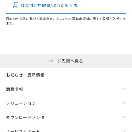
該非判定見解書/項目別対比表
X
O
O
O
日本の外為法に基づく該非判定、およびEAR再輸出規制に関する見解が入手でき
ます。
"対応済み"や非含有の記載がされた商品であっても、流通
在庫等で未対応品が混在する可能性があります。
非含有品が必要な際は、弊社営業部門もしくは販売店へお
問い合わせください。
ページ先頭へ戻る
この製品のRoHS/REACH対応状況ページへ
お知らせ・最新情報
商品情報
ソリューション
ダウンロードセンタ
サービスサポート