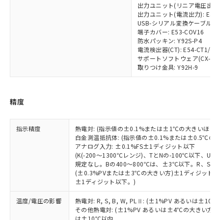
準値以下であることを示します。
出力ユニット(リニア電圧出力): E5
該第三者に通知します。また当社は、
示しないようお願いします。
出力ユニット(電流出力): E53-C
部品在庫の切り替え状況などにより、予定
「10」：通常の使用状況下において有害物
販売先および販売に係わる関係者が違
マイパーツ機能（部品リスト作成サー
空
受注生産機種、また在庫状況の
USB-シリアル変換ケーブル: E58
月が前後することがあります。
質が外部に漏えいし、環境に深刻な影響を
法に輸出するおそれがある場合は、取
ビス）をご利用いただくには、I-Web
白
情報を公開していない機種
端子カバー: E53-COV16
及ぼさない年数を意味します。
り引きをいたしません。
メンバーズにご登録されている必要が
防水パッキン: Y92S-P4
「－」：未確認です。当社販売部門へお問
電流検出器(CT): E54-CT1/E54
あります。
い合わせください。
サポートソフトウェア(CX-Thermo
お客様が当ウェブサイト上で当社にご
※3 非含有証明書ダウンロード
取りつけ金具: Y92H-9
登録された部品リストについて、当社
および当社の共同利用者が、当社の製
下記の非含有証明書をダウンロードするこ
品・サービスに関するお客様との取
とができます。
合意する
キャンセル
精度
引・商談に必要な範囲で利用すること
をご了承ください。
EU RoHS指令（10物質）の非含有証明書
※当社の共同利用者とは、
"個人情報
51物質の非含有証明書（当社基準）
指示精度
熱電対: (指示値の±0.1%または±1℃の大きいほう
の共同利用に関して"
の「1.共同利
白金測温抵抗体: (指示値の±0.1%または±0.5℃
※本証明書は発行日時点で非含有を証明す
用者の範囲」に記載されている法人を
アナログ入力: ±0.1%FS±1ディジット以下
るもので、過去に遡って非含有を証明する
指します。
(K(-200～1300℃レンジ)、TとNの-100℃以下、
ものではありません。
規定なし。Bの400～800℃は、±3℃以下。R、S 
また、RoHS指令のフタル酸エステル類４
(±0.3%PVまたは±3℃の大きい方)±1ディジット以
物質の対応では、対応完了までの期間は出
±1ディジット以下。)
荷製品に未対応品が混在することから備考
欄に対応日を記載しておりました。
温度/電圧の影響
熱電対: R, S, B, W, PLⅡ: (±1%PV あるいは
その他熱電対: (±1%PV あるいは±4℃の大きい方
既に当社にて対応品への在庫切替を完了
は±10℃以内