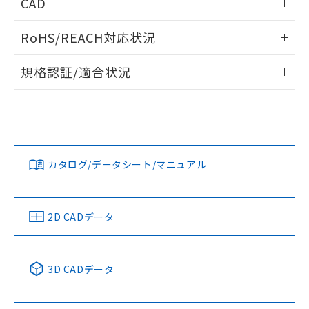
CAD
ログイン/会員登録いただくと、CADデータをダウンロー
RoHS/REACH対応状況
ドすることができます。
情報更新：2026/7/29
規格認証/適合状況
ログイン/会員登録
EU RoHS
注意事項・凡例
UL認証
CSA認証
CEマーキング
Yes
Yes
Yes
対応状況
対応予定月
※1
※2
ダウンロードデータをご利用いただく前に、以下を必ずお読
みください。
カタログ/データシート/マニュアル
対応済み
ソフトウェアの使用条件
LR型式承認
DNV型式承認
BV型式承認
KR型式承
（イギリス
（ノルウェー
（フランス
（韓国
船舶規格）
船舶規格）
船舶規格）
船舶規格
中国 RoHS
注意事項・凡例
2D CADデータ
Yes
No
No
No
中国 RoHS表
※1 ※2
3D CADデータ
この製品の規格認証/適合状況ページへ
Pb
Hg
Cd
Cr(VI)
その他の認証はこちらのページからご検索ください