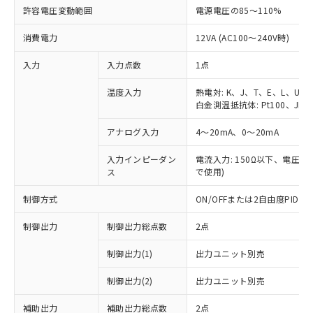
許容電圧変動範囲
電源電圧の85～110%
消費電力
12VA (AC100～240V時)
入力
入力点数
1点
温度入力
熱電対: K、J、T、E、L、U、
白金測温抵抗体: Pt100、JPt1
アナログ入力
4～20mA、0～20mA
入力インピーダン
電流入力: 150Ω以下、電圧入力
ス
で使用)
制御方式
ON/OFFまたは2自由度PI
制御出力
制御出力総点数
2点
制御出力(1)
出力ユニット別売
制御出力(2)
出力ユニット別売
補助出力
補助出力総点数
2点