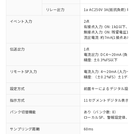
リレー出力
1a AC250V 3A(抵抗負荷) 電
イベント入力
2点
有接点入力: ON: 1kΩ以下、OF
無接点入力: ON: 残留電圧1.5
流出電流: 約7mA(1接点あたり
伝送出力
1点
電流出力: DC4～20mA (負荷: 
精度: ±0.3%FS以下
リモートSP入力
電流入力: 4～20mA (入力イ
精度: （±0.2%FS）±1デ
設定方式
前面キーによるデジタル設定
指示方式
11セグメントデジタル表示お
パンク切替機能
あり（バンク数: 8）
ローカルSP、警報設定値、PI
サンプリング周期
60ms