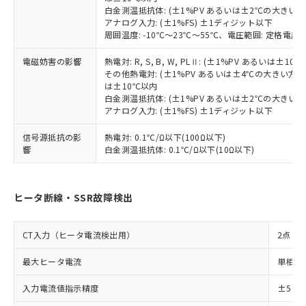
していることから、特段のことがない限
白金測温抵抗体: (±1%PV あるいは±2℃の大きい
り、2022年1月12日より割愛しておりま
アナログ入力: (±1%FS) ±1ディジット以下
す。
周囲温度: -10℃～23℃～55℃、電圧範囲: 定格電圧の
電磁妨害の影響
熱電対: R, S, B, W, PLⅡ: (±1%PV あるいは
その他熱電対: (±1%PV あるいは±4℃の大きい方
は±10℃以内
白金測温抵抗体: (±1%PV あるいは±2℃の大きい
アナログ入力: (±1%FS) ±1ディジット以下
信号源抵抗の影
熱電対: 0.1℃/Ω以下(100Ω以下)
響
白金測温抵抗体: 0.1℃/Ω以下(10Ω以下)
ヒータ断線・SSR故障検出
CT入力（ヒータ電流検出用）
2点
最大ヒータ電流
単相また
入力電流値指示精度
±5%