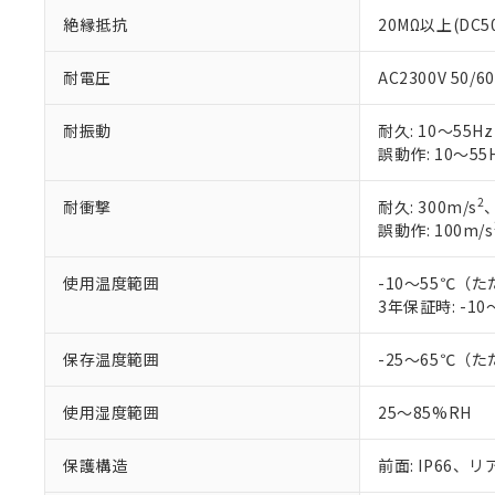
絶縁抵抗
20MΩ以上(DC
耐電圧
AC2300V 50/
耐振動
耐久: 10～55H
誤動作: 10～55H
2
耐衝撃
耐久: 300m/s
誤動作: 100m/s
使用温度範囲
-10～55℃（
3年保証時: -10
保存温度範囲
-25～65℃（
使用湿度範囲
25～85%RH
保護構造
前面: IP66、リ