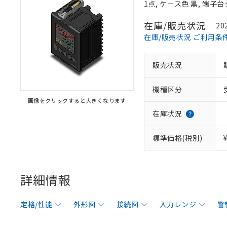
1点, ケース色 黒, 端子
在庫/販売状況
20
在庫/販売状況 ご利用条
販売状況
機種区分
画像をクリックすると大きくなります
在庫状況
標準価格(税別)
詳細情報
定格/性能
外形図
接続図
入力レンジ
警