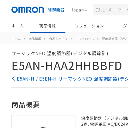
制御機器
Japan
ホーム
商品情報
ソリューション
ダ
ホーム
>
商品情報
>
商品カテゴリ
>
コントロール
>
温度調節器（デジ
サーマックNEO 温度調節器(デジタル調節計)
E5AN-HAA2HHBBFD
E5AN-H / E5EN-H サーマックNEO 温度調節器
商品概要
温度調節器（デジタル調節
2点, 電源電圧 AC/DC