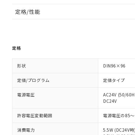
定格/性能
定格
形状
DIN96×96
定値/プログラム
定値タイプ
電源電圧
AC24V (50/60H
DC24V
許容電圧変動範囲
電源電圧の85～
消費電力
5.5W (DC24V時