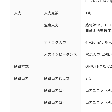
8.5VA (AC24V時
入力
入力点数
1点
温度入力
熱電対: K、J
白金測温抵抗体: P
アナログ入力
4～20mA、0～
入力インピーダンス
電流入力: 150
制御方式
ON/OFFまた
制御出力
制御出力総点数
2点
制御出力(1)
出力ユニット別
制御出力(2)
出力ユニット別