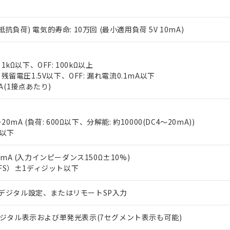
3A(抵抗負荷) 電気的寿命: 10万回 (最小適用負荷 5V 10mA)
 1kΩ以下、OFF: 100kΩ以上
: 残留電圧1.5V以下、OFF: 漏れ電流0.1mA以下
A(1接点あたり)
 RoHS指令（10物質）の非含有に対応した製品が提供可能な商品です
oHS指令（10物質）の非含有に対応した製品に切り替える予定のある
 RoHS指令（10物質）の非含有に非対応の商品で、対応品を出す予
20mA (負荷: 600Ω以下、分解能: 約10000(DC4～20mA))
 RoHS指令（10物質）の非含有の対応状況を調査中または確認中の
S以下
ンス料など無形物で、有害物質有無と関係のない商品です。
○×表
より、非含有部品としていたものが、含有品と判明した場合などやむ
0mA (入力インピーダンス150Ω±10%)
みいただき、同意のうえご利用ください。
2%FS）±1ディジット以下
材料含有率が中国RoHSの基準値以下であることを示します。
材料含有率が中国RoHSの基準値を超えていることを示します。
、当社制御機器事業取扱商品の当社在庫状況および標準価格(税抜)
ら貴社製品のうち、外国為替および外国貿易法に定める商品（以下｢
質）：
す。当社販売部門へお問い合わせください。
 水銀(Hg) 1000ppm以下、 カドミウム(Cd) 100ppm以下、
デジタル設定、またはリモートSP入力
たは国外への提供する場合は、日本国政府の輸出許可(または役務取
000ppm以下、ポリ臭化ビフェニル類(PBB) 1000ppm以下、ポリ臭化ジフェニルエーテル類(P
事業取扱商品の中には、本サービスの対象外となる商品もあること
手続きをとります。
キシル) (DEHP)(別名：DOP) 1000ppm以下、フタル酸ブチルベンジル（BBP） 100
(GB/T26572)：
以下、フタル酸ジイソブチル (DIBP) 1000ppm以下
び標準価格照会結果は、記載している更新日時点での社内データに
物を破棄する場合は、完全に破砕するなど、違法に輸出されないよ
デジタル表示および単発光表示(7セグメント表示も可能)
(水銀) : 1000ppm、 Cd(カドミウム) : 100ppm、
業用監視および制御機器に対する適用除外項目は除く。
覧された時点での実際の在庫および標準価格とは異なる場合がある
1000ppm、 PBBs(ポリ臭化ビフェニル類) : 1000ppm、 PBDEs(ポリ臭化ジフェニルエーテル類
物質については閾値を超える意図的な使用がないことを確認しています。