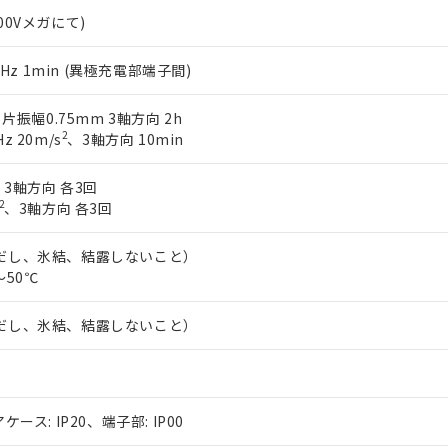
500Vメガにて)
60Hz 1min (異極充電部端子間)
z 片振幅0.75mm 3軸方向 2h
2
z 20m/s
、3軸方向 10min
、3軸方向 各3回
2
、3軸方向 各3回
ただし、氷結、結露しないこと）
～50℃
ただし、氷結、結露しないこと）
アケース: IP20、端子部: IP00