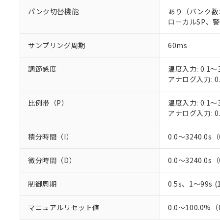
○
一定数以
DBP(フタル酸ジブチル) :
い。
当社は貴社製
パンク切替機能
あり（バンク数:
DEHP(フタル酸ビス(2-エ
正式な納期状
置等に一切使
ローカルSP、警
当社販売員に
※2 対応予定月
△
一定数に
当社は、貴社
オムロン制御
また当社は、
※2 環境保護使
サンプリング周期
60ms
在庫状況およ
部品在庫の切り替
たしません。
－
在庫なし
す。
「ｅ」：有害物質
機器販売
マイパーツ機
調節感度
温度入力: 0.1～3
「10」：通常の
ている必要が
アナログ入力: 0.
味します。
空
受注生産
お客様が当ウ
※3 非含有証明
「－」：未確認で
白
が、当社の製
比例帯（P）
温度入力: 0.1～3
さい。
下記の非含有証明
アナログ入力: 0.
※当社の共同
いる法人を指
EU RoHS指令（
積分時間（I）
0.0～3240.0s
51物質の非含有証
※本証明書は発行
微分時間（D）
0.0～3240.0s
また、RoHS指
混在することから
既に当社にて対応
制御周期
0.5s、1～99s 
り割愛しておりま
マニュアルリセット値
0.0～100.0%