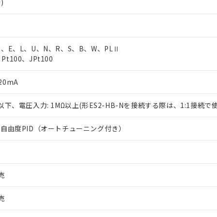
)
、T、E、L、U、N、R、S、B、W、PLⅡ
t100、JPt100
20mA
Ω以下、電圧入力: 1MΩ以上(形ES2-HB-Nを接続する際は、1:1接続で
は2自由度PID（オートチューニング付き）
売
売