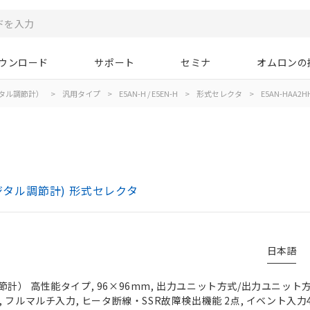
ウンロード
サポート
セミナ
オムロンの
タル調節計）
>
汎用タイプ
>
E5AN-H / E5EN-H
>
形式セレクタ
>
E5AN-HAA2H
(デジタル調節計) 形式セレクタ
日本語
計） 高性能タイプ, 96×96mm, 出力ユニット方式/出力ユニット方
24V, フルマルチ入力, ヒータ断線・SSR故障検出機能 2点, イベント入力