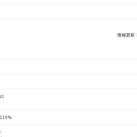
情報更新：2
z)
110%
)