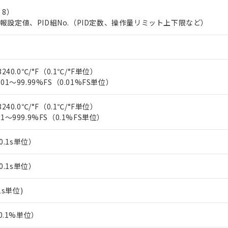
上の在庫あり
 1000ppm、 DIBP(フタル酸ジイソブチル) : 1000ppm、 BBP(フタル酸ブチルベンジル) :
品を、核兵器、ミサイル、化学兵器、生物兵器またはその他武器並
 8）
チルヘキシル)) : 1000ppm
況および標準価格はお客様のお取引先、またはお客様担当のオムロ
用いたしません。
報設定値、PID組No.（PID定数、操作量リミット上下限など）
ご相談ください。
は満たないが在庫あり
製品を第三者に販売する場合は、上記1、2および3の内容を当該第
機器販売店や当社販売拠点は「
販売ネットワーク
」をご確認くだ
販売先および販売に係わる関係者が違法に輸出するおそれがある場
用期限
び標準価格結果を当社の事前の承諾なく第三者に漏洩または開示し
え状況などにより、予定月が前後することがあります。
(最新の在庫状況については、お客様のお取引先、またはお客様担当
（10物質）のすべてが基準値以下であることを示します。
店・当社販売員にご確認ください)
能（部品リスト作成サービス）をご利用いただくには、I-Webメン
240.0℃/°F（0.1℃/°F単位）
使用状況下において有害物質が外部に漏えいし、環境に深刻な影響を
あります。
01～99.99%FS（0.01%FS単位）
機種、また在庫状況の情報を公開していない機種
ェブサイト上で当社にご登録された部品リストについて、当社およ
書ダウンロード
す。当社販売部門へお問い合わせください。
品・サービスに関するお客様との取引・商談に必要な範囲で利用す
合意する
キャンセル
240.0℃/°F（0.1℃/°F単位）
書をダウンロードすることができます。
1～999.9%FS（0.1%FS単位）
利用者とは、
"個人情報の共同利用に関して"
の「1.共同利用者の
します。
10物質）の非含有証明書
（0.1s単位）
明書（当社基準）
日時点で非含有を証明するもので、過去に遡って非含有を証明するも
（0.1s単位）
令のフタル酸エステル類４物質の対応では、対応完了までの期間は出
備考欄に対応日を記載しておりました。
品への在庫切替を完了していることから、特段のことがない限り、20
(1s単位)
す。
（0.1%単位）