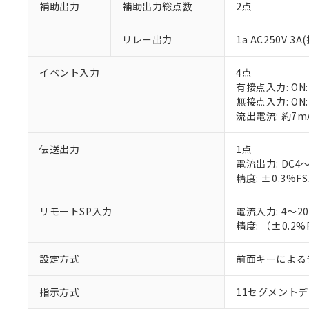
補助出力
補助出力総点数
2点
リレー出力
1a AC250V 
イベント入力
4点
有接点入力: ON:
※1 対応状況
無接点入力: ON
流出電流: 約7m
対応済み：EU
対応予定：EU R
伝送出力
1点
対応予定なし：EU
電流出力: DC4～
調査・確認中：EU
ご利用条件
精度: ±0.3%F
非該当品：ライセ
※1 中国RoHS
仕入先様の事情に
リモートSP入力
電流入力: 4～2
があります。
以下の条件をお読
精度: （±0.
「○」：最大均質
「×」：最大均質
本サービスは
当社は、これ
*EU RoHS指令（10物
「－」：未確認で
鉛(Pb) 1000ppm以下、
設定方式
前面キーによる
くものです。
う）を輸出ま
記
説明
六価クロム(Cr(Ⅵ)) 1
当社制御機器
などの必要な
フタル酸ビス(2-エチルヘ
号
*中国RoHS10物質の基準値 
ル（DBP） 1000ppm
在庫状況およ
当社は規制貨
指示方式
11セグメント
Pb(鉛) :1000ppm、 Hg
但し、RoHS指令で産
のであり、閲
ます。
Cr(Ⅵ)(六価クロム) : 
フタル酸エステル類の４