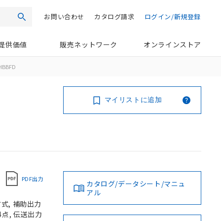
お問い合わせ
カタログ請求
ログイン/新規登録
検索
提供価値
販売ネットワーク
オンラインストア
HBBFD
マイリストに追加
PDF出力
カタログ/データシート/マニュ
アル
式, 補助出力
4点, 伝送出力