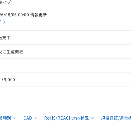
台タイプ
26/08/06 00:00 情報更新
件
販売中
受注生産機種
¥ 79,000
報種別
CAD
RoHS/REACH対応状況
規格認証/適合