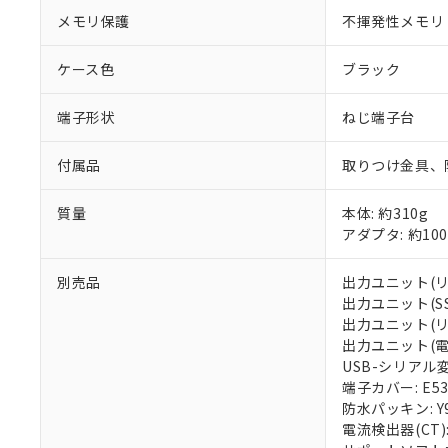
メモリ保護
不揮発性メモリ（
ケース色
ブラック
端子形状
ねじ端子台
付属品
取りつけ金具、
質量
本体: 約310g
アダプタ: 約100
別売品
出力ユニット(リレ
出力ユニット(SSR
出力ユニット(リニア
出力ユニット(電流出
USB-シリアル変換
端子カバー: E53
防水パッキン: Y9
電流検出器(CT): 