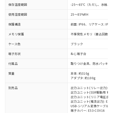
保存温度範囲
-25～65℃（ただし、氷結、
使用湿度範囲
25～85%RH
※1 対応状況
保護構造
前面: IP66、リアケース: IP20
対応済み：EU RoHS指令（10物質）の
非含有に対応した製品が提供可能な商品で
メモリ保護
不揮発性メモリ（書込回数: 1
す。
対応予定：EU RoHS指令（10物質）の非含
ケース色
ブラック
ご利用条件
有に対応した製品に切り替える予定のある
端子形状
ねじ端子台
商品です。
対応予定なし：EU RoHS指令（10物質）の
以下の条件をお読みいただき、同意のうえ
付属品
取りつけ金具、防水パッキン
非含有に非対応の商品で、対応品を出す予
ご利用ください。
定はありません。
質量
本体: 約310g
調査・確認中：EU RoHS指令（10物質）の
本サービスは、当社制御機器事業取扱
アダプタ: 約100g
※1 中国RoHS○×表
非含有の対応状況を調査中または確認中の
商品の当社在庫状況および標準価格
商品です。
別売品
出力ユニット(リレー出力): E53
(税抜)を提供させていただくもので
「○」：最大均質材料含有率が中国RoHSの
非該当品：ライセンス料など無形物で、有
出力ユニット(SSR駆動用 電圧出力)
す。
基準値以下であることを示します。
害物質有無と関係のない商品です。
出力ユニット(リニア電圧出力): E5
当社制御機器事業取扱商品の中には、
「×」：最大均質材料含有率が中国RoHSの
出力ユニット(電流出力): E53-C
仕入先様の事情により、非含有部品として
本サービスの対象外となる商品もある
USB-シリアル変換ケーブル: E58
基準値を超えていることを示します。
いたものが、含有品と判明した場合などや
当社は、これら貴社製品のうち、外国
ことをご了承ください。
端子カバー: E53-COV16
「－」：未確認です。当社販売部門へお問
むを得ず変更することがあります。