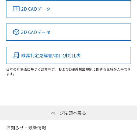
（イギリス
（ノルウェー
（フランス
（韓国
船舶規格）
船舶規格）
船舶規格）
船舶規格
中国 RoHS
注意事項・凡例
2D CADデータ
Yes
No
No
No
中国 RoHS表
※1 ※2
3D CADデータ
この製品の規格認証/適合状況ページへ
Pb
Hg
Cd
Cr(VI)
その他の認証はこちらのページからご検索ください
該非判定見解書/項目別対比表
X
O
O
O
日本の外為法に基づく該非判定、およびEAR再輸出規制に関する見解が入手でき
ます。
"対応済み"や非含有の記載がされた商品であっても、流通
在庫等で未対応品が混在する可能性があります。
非含有品が必要な際は、弊社営業部門もしくは販売店へお
問い合わせください。
ページ先頭へ戻る
この製品のRoHS/REACH対応状況ページへ
お知らせ・最新情報