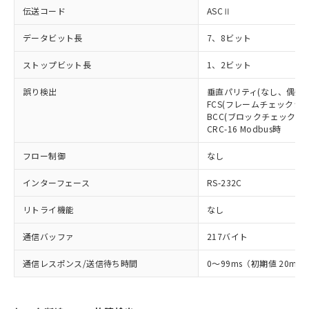
伝送コード
ASCⅡ
データビット長
7、8ビット
ストップビット長
1、2ビット
誤り検出
垂直パリティ(なし、偶数、
FCS(フレームチェックシー
BCC(ブロックチェックキャ
CRC-16 Modbus時
フロー制御
なし
インターフェース
RS-232C
リトライ機能
なし
通信バッファ
217バイト
通信レスポンス/送信待ち時間
0～99ms（初期値 20ms