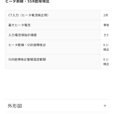
ヒータ断線・SSR故障検出
CT入力（ヒータ電流検出用）
2点
最大ヒータ電流
単相また
入力電流値指示精度
±5%
ヒータ断線・SSR故障検出
0.1～4
検出最小
SSR故障検出警報設定範囲
0.1～4
検出最小
外形図