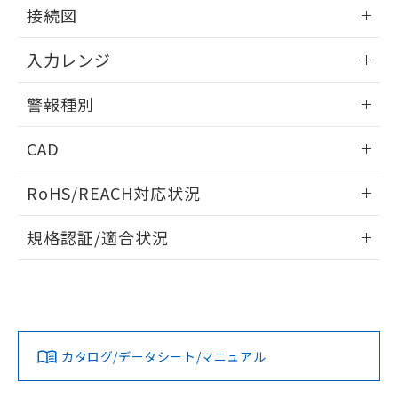
情報更新：2025/11/04
接続図
情報更新：2025/11/04
入力レンジ
情報更新：2025/11/04
警報種別
情報更新：2025/11/04
CAD
ログイン/会員登録いただくと、CADデータをダウンロー
RoHS/REACH対応状況
ドすることができます。
情報更新：2026/7/29
規格認証/適合状況
ログイン/会員登録
EU RoHS
注意事項・凡例
UL認証
CSA認証
CEマーキング
Yes
Yes
Yes
対応状況
対応予定月
※1
※2
ダウンロードデータをご利用いただく前に、以下を必ずお読
みください。
カタログ/データシート/マニュアル
対応済み
ソフトウェアの使用条件
LR型式承認
DNV型式承認
BV型式承認
KR型式承