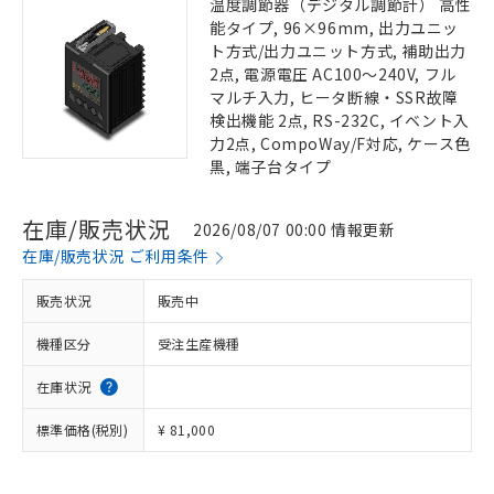
温度調節器（デジタル調節計） 高性
能タイプ, 96×96mm, 出力ユニッ
ト方式/出力ユニット方式, 補助出力
2点, 電源電圧 AC100～240V, フル
マルチ入力, ヒータ断線・SSR故障
検出機能 2点, RS-232C, イベント入
力2点, CompoWay/F対応, ケース色
黒, 端子台タイプ
在庫/販売状況
2026/08/07 00:00 情報更新
在庫/販売状況 ご利用条件
販売状況
販売中
機種区分
受注生産機種
在庫状況
標準価格(税別)
¥ 81,000