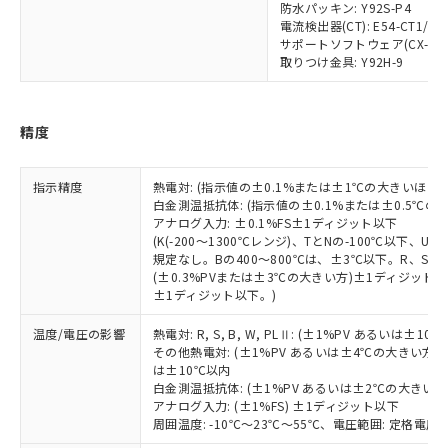
為替および外国貿易法に定める商品
在庫状況および標準価格照会結果は、
防水パッキン: Y92S-P4
い合わせください。
（以下｢規制貨物等」という）を輸出
電流検出器(CT): E54-CT1/E54
記載している更新日時点での社内デー
*EU RoHS指令（10物質）：
または国外への提供する場合は、日本
サポートソフトウェア(CX-Thermo
記
タに基づき作成されるものであり、閲
説明
鉛(Pb) 1000ppm以下、 水銀(Hg) 1000ppm以下、 カド
*中国RoHS10物質の基準値 (GB/T26572)：
取りつけ金具: Y92H-9
国政府の輸出許可(または役務取引許
号
覧された時点での実際の在庫および標
ミウム(Cd) 100ppm以下、
Pb(鉛) :1000ppm、 Hg(水銀) : 1000ppm、 Cd(カドミウ
可)を取得するなどの必要な手続きを
六価クロム(Cr(Ⅵ)) 1000ppm以下、ポリ臭化ビフェニル
ム) : 100ppm、
準価格とは異なる場合があることをご
類(PBB) 1000ppm以下、ポリ臭化ジフェニルエーテル類
Cr(Ⅵ)(六価クロム) : 1000ppm、 PBBs(ポリ臭化ビフェ
とります。
了承ください。
(PBDE) 1000ppm以下、フタル酸ビス(2-エチルヘキシ
○
一定数以上の在庫あり
ニル類) : 1000ppm、 PBDEs(ポリ臭化ジフェニルエーテ
当社は規制貨物を破棄する場合は、完
精度
ル) (DEHP)(別名：DOP) 1000ppm以下、フタル酸ブチ
正式な納期状況および標準価格はお客
ル類) : 1000ppm、
ルベンジル（BBP） 1000ppm以下、フタル酸ジブチル
全に破砕するなど、違法に輸出されな
DBP(フタル酸ジブチル) : 1000ppm、 DIBP(フタル酸ジ
様のお取引先、またはお客様担当のオ
（DBP） 1000ppm以下、フタル酸ジイソブチル
イソブチル) : 1000ppm、 BBP(フタル酸ブチルベンジ
△
一定数には満たないが在庫あり
いよう必要な手段を講じます。
ムロン制御機器販売店・当社販売員に
(DIBP) 1000ppm以下
ル) : 1000ppm、
指示精度
熱電対: (指示値の±0.1%または±1℃の大きいほう
当社は貴社製品を、核兵器、ミサイ
但し、RoHS指令で産業用監視および制御機器に対する
DEHP(フタル酸ビス(2-エチルヘキシル)) : 1000ppm
ご相談ください。
白金測温抵抗体: (指示値の±0.1%または±0.5℃
適用除外項目は除く。
ル、化学兵器、生物兵器またはその他
－
在庫なし(最新の在庫状況につ
オムロン制御機器販売店や当社販売拠
フタル酸エステル類の４物質については閾値を超える意
アナログ入力: ±0.1%FS±1ディジット以下
武器並びにこれらの製造装置等に一切
いては、お客様のお取引先、ま
図的な使用がないことを確認しています。
点は「
販売ネットワーク
」をご確認
(K(-200～1300℃レンジ)、TとNの-100℃以下、
※2 環境保護使用期限
使用いたしません。
たはお客様担当のオムロン制御
規定なし。Bの400～800℃は、±3℃以下。R、S 
ください。
当社は、貴社製品を第三者に販売する
(±0.3%PVまたは±3℃の大きい方)±1ディジット以
機器販売店・当社販売員にご確
在庫状況および標準価格結果を当社の
※2 対応予定月
「ｅ」：有害物質（10物質）のすべてが基
±1ディジット以下。)
場合は、上記1、2および3の内容を当
認ください)
事前の承諾なく第三者に漏洩または開
準値以下であることを示します。
該第三者に通知します。また当社は、
示しないようお願いします。
温度/電圧の影響
熱電対: R, S, B, W, PLⅡ: (±1%PV あるいは
部品在庫の切り替え状況などにより、予定
「10」：通常の使用状況下において有害物
販売先および販売に係わる関係者が違
マイパーツ機能（部品リスト作成サー
空
受注生産機種、また在庫状況の
その他熱電対: (±1%PV あるいは±4℃の大きい方
月が前後することがあります。
質が外部に漏えいし、環境に深刻な影響を
法に輸出するおそれがある場合は、取
ビス）をご利用いただくには、I-Web
白
情報を公開していない機種
は±10℃以内
及ぼさない年数を意味します。
り引きをいたしません。
メンバーズにご登録されている必要が
白金測温抵抗体: (±1%PV あるいは±2℃の大きい
「－」：未確認です。当社販売部門へお問
アナログ入力: (±1%FS) ±1ディジット以下
あります。
い合わせください。
周囲温度: -10℃～23℃～55℃、電圧範囲: 定格電圧の
お客様が当ウェブサイト上で当社にご
※3 非含有証明書ダウンロード