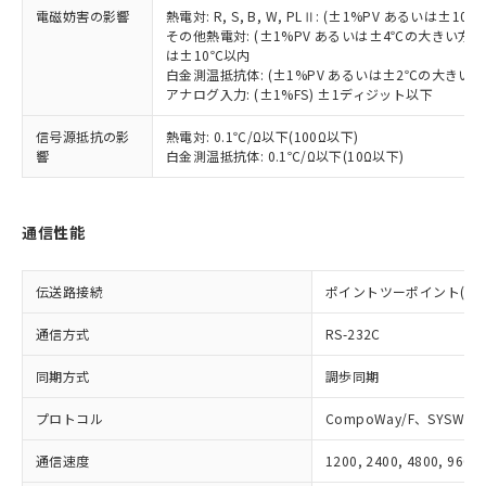
登録された部品リストについて、当社
電磁妨害の影響
熱電対: R, S, B, W, PLⅡ: (±1%PV あるいは
および当社の共同利用者が、当社の製
その他熱電対: (±1%PV あるいは±4℃の大きい方
下記の非含有証明書をダウンロードするこ
品・サービスに関するお客様との取
は±10℃以内
とができます。
合意する
キャンセル
引・商談に必要な範囲で利用すること
白金測温抵抗体: (±1%PV あるいは±2℃の大きい
をご了承ください。
アナログ入力: (±1%FS) ±1ディジット以下
EU RoHS指令（10物質）の非含有証明書
※当社の共同利用者とは、
"個人情報
51物質の非含有証明書（当社基準）
信号源抵抗の影
熱電対: 0.1℃/Ω以下(100Ω以下)
の共同利用に関して"
の「1.共同利
※本証明書は発行日時点で非含有を証明す
響
白金測温抵抗体: 0.1℃/Ω以下(10Ω以下)
用者の範囲」に記載されている法人を
るもので、過去に遡って非含有を証明する
指します。
ものではありません。
また、RoHS指令のフタル酸エステル類４
通信性能
物質の対応では、対応完了までの期間は出
荷製品に未対応品が混在することから備考
欄に対応日を記載しておりました。
伝送路接続
ポイントツーポイント(RS-2
既に当社にて対応品への在庫切替を完了
通信方式
していることから、特段のことがない限
RS-232C
り、2022年1月12日より割愛しておりま
同期方式
調歩同期
す。
プロトコル
CompoWay/F、SYSWAY
通信速度
1200, 2400, 4800, 9600,