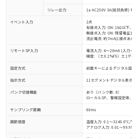
リレー出力
1a AC250V 3A(抵抗負荷) 電
イベント入力
2点
有接点入力: ON: 1kΩ以下、OF
無接点入力: ON: 残留電圧1.5
流出電流: 約7mA(1接点あたり
リモートSP入力
電流入力: 4～20mA (入力イ
精度: （±0.2%FS）±1デ
設定方式
前面キーによるデジタル設定
指示方式
11セグメントデジタル表示お
パンク切替機能
あり（バンク数: 8）
ローカルSP、警報設定値、PI
サンプリング周期
60ms
調節感度
温度入力: 0.1～3240.0℃/°F
アナログ入力: 0.01～99.99%