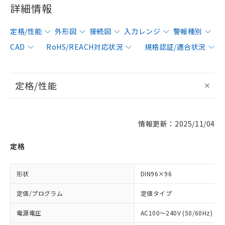
詳細情報
定格/性能
外形図
接続図
入力レンジ
警報種別
CAD
RoHS/REACH対応状況
規格認証/適合状況
定格/性能
情報更新：2025/11/04
定格
形状
DIN96×96
定値/プログラム
定値タイプ
電源電圧
AC100～240V (50/60Hz)