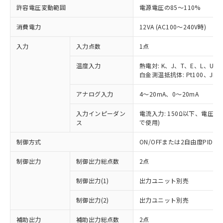
許容電圧変動範囲
電源電圧の85～110%
消費電力
12VA (AC100～240V時)
入力
入力点数
1点
温度入力
熱電対: K、J、T、E、L、U、
白金測温抵抗体: Pt100、JPt1
アナログ入力
4～20mA、0～20mA
入力インピーダン
電流入力: 150Ω以下、電圧入力
ス
で使用)
制御方式
ON/OFFまたは2自由度PI
制御出力
制御出力総点数
2点
制御出力(1)
出力ユニット別売
制御出力(2)
出力ユニット別売
補助出力
補助出力総点数
2点