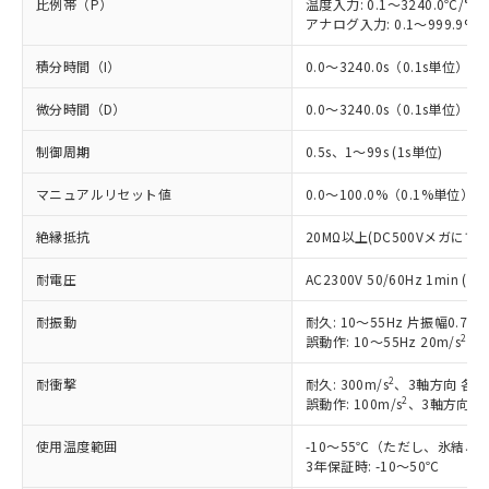
比例帯（P）
温度入力: 0.1～3240.0℃/°F
アナログ入力: 0.1～999.9%F
積分時間（I）
0.0～3240.0s（0.1s単位）
微分時間（D）
0.0～3240.0s（0.1s単位）
制御周期
0.5s、1～99s (1s単位)
マニュアルリセット値
0.0～100.0%（0.1%単位）
絶縁抵抗
20MΩ以上(DC500Vメガにて)
耐電圧
AC2300V 50/60Hz 1min
耐振動
耐久: 10～55Hz 片振幅0.75
2
誤動作: 10～55Hz 20m/s
、3
2
耐衝撃
耐久: 300m/s
、3軸方向 各3
2
誤動作: 100m/s
、3軸方向 各
使用温度範囲
-10～55℃（ただし、氷結、
3年保証時: -10～50℃