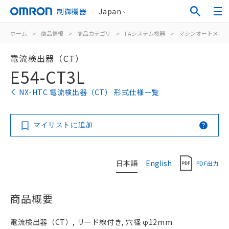
制御機器
Japan
ホーム
>
商品情報
>
商品カテゴリ
>
FAシステム機器
>
マシンオートメー
電流検出器（CT）
E54-CT3L
NX-HTC 電流検出器（CT） 形式仕様一覧
マイリストに追加
日本語
English
PDF出力
商品概要
電流検出器（CT）, リード線付き, 穴径 φ12mm