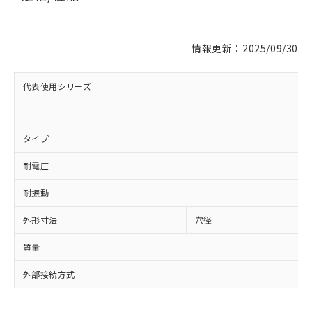
情報更新：2025/09/30
代表使用シリーズ
※1 対応状況
タイプ
対応済み：EU RoHS指令（10物質）の
非含有に対応した製品が提供可能な商品で
耐電圧
す。
対応予定：EU RoHS指令（10物質）の非含
耐振動
ご利用条件
有に対応した製品に切り替える予定のある
商品です。
外形寸法
穴径
対応予定なし：EU RoHS指令（10物質）の
以下の条件をお読みいただき、同意のうえ
非含有に非対応の商品で、対応品を出す予
質量
ご利用ください。
定はありません。
外部接続方式
調査・確認中：EU RoHS指令（10物質）の
本サービスは、当社制御機器事業取扱
※1 中国RoHS○×表
非含有の対応状況を調査中または確認中の
商品の当社在庫状況および標準価格
商品です。
(税抜)を提供させていただくもので