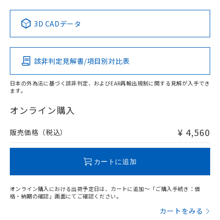
No
No
No
No
月が前後することがあります。
質が外部に漏えいし、環境に深刻な影響を
法に輸出するおそれがある場合は、取
ビス）をご利用いただくには、I-Web
白
情報を公開していない機種
及ぼさない年数を意味します。
り引きをいたしません。
中国 RoHS表
メンバーズにご登録されている必要が
※1 ※2
「－」：未確認です。当社販売部門へお問
3D CADデータ
あります。
い合わせください。
この製品の規格認証/適合状況ページへ
Pb
Hg
Cd
Cr(VI)
お客様が当ウェブサイト上で当社にご
※3 非含有証明書ダウンロード
その他の認証はこちらのページからご検索ください
登録された部品リストについて、当社
および当社の共同利用者が、当社の製
該非判定見解書/項目別対比表
X
O
O
O
下記の非含有証明書をダウンロードするこ
品・サービスに関するお客様との取
とができます。
合意する
キャンセル
引・商談に必要な範囲で利用すること
日本の外為法に基づく該非判定、およびEAR再輸出規制に関する見解が入手でき
をご了承ください。
ます。
EU RoHS指令（10物質）の非含有証明書
"対応済み"や非含有の記載がされた商品であっても、流通
※当社の共同利用者とは、
"個人情報
51物質の非含有証明書（当社基準）
在庫等で未対応品が混在する可能性があります。
オンライン購入
の共同利用に関して"
の「1.共同利
※本証明書は発行日時点で非含有を証明す
非含有品が必要な際は、弊社営業部門もしくは販売店へお
用者の範囲」に記載されている法人を
るもので、過去に遡って非含有を証明する
問い合わせください。
指します。
¥ 4,560
販売価格（税込）
ものではありません。
また、RoHS指令のフタル酸エステル類４
この製品のRoHS/REACH対応状況ページへ
物質の対応では、対応完了までの期間は出
カートに追加
荷製品に未対応品が混在することから備考
欄に対応日を記載しておりました。
既に当社にて対応品への在庫切替を完了
オンライン購入における出荷予定日は、カートに追加～「ご購入手続き：価
格・納期の確認」画面にてご確認ください。
していることから、特段のことがない限
り、2022年1月12日より割愛しておりま
カートをみる
す。