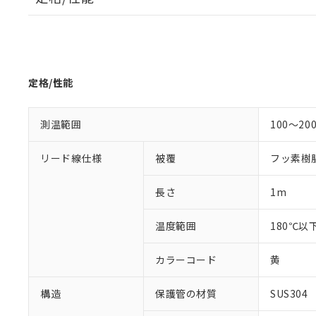
※1 対応状況
対応済み：EU
対応予定：EU R
対応予定なし：EU
調査・確認中：EU
ご利用条件
定格/性能
非該当品：ライセ
※1 中国RoHS
仕入先様の事情に
があります。
以下の条件をお読
測温範囲
100～20
「○」：最大均質
「×」：最大均質
本サービスは
当社は、これ
*EU RoHS指令（10物
リード線仕様
被覆
フッ素樹
「－」：未確認で
鉛(Pb) 1000ppm以下、
くものです。
う）を輸出ま
記
説明
六価クロム(Cr(Ⅵ)) 1
当社制御機器
などの必要な
フタル酸ビス(2-エチルヘ
号
*中国RoHS10物質の基準値 
長さ
1m
ル（DBP） 1000ppm
在庫状況およ
当社は規制貨
Pb(鉛) :1000ppm、 Hg
但し、RoHS指令で産
のであり、閲
ます。
Cr(Ⅵ)(六価クロム) : 
フタル酸エステル類の４
○
一定数以
DBP(フタル酸ジブチル) :
い。
当社は貴社製
温度範囲
180℃以
DEHP(フタル酸ビス(2-エ
正式な納期状
置等に一切使
当社販売員に
※2 対応予定月
△
一定数に
当社は、貴社
カラーコード
黄
オムロン制御
また当社は、
※2 環境保護使
在庫状況およ
部品在庫の切り替
たしません。
－
在庫なし
構造
保護管の材質
SUS304
す。
「ｅ」：有害物質
機器販売
マイパーツ機