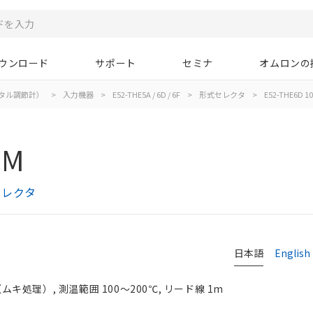
ウンロード
サポート
セミナ
オムロンの
タル調節計）
>
入力機器
>
E52-THE5A / 6D / 6F
>
形式セレクタ
>
E52-THE6D 10
1M
式セレクタ
日本語
English
処理）, 測温範囲 100～200℃, リード線 1m