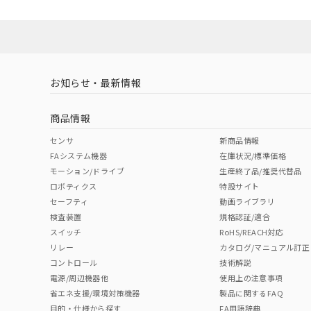
No
No
N/A
対応状況
対応予定月
※1
※2
ソフトウェアの使用条件
対応済み
LR型式承認
DNV型式承認
BV型式承認
KR
（イギリス
（ノルウェー
（フランス
（
お知らせ・最新情報
中国 RoHS
注意事項・凡例
船舶規格）
船舶規格）
船舶規格）
船
商品情報
No
No
No
No
中国 RoHS表
※1 ※2
センサ
新商品情報
FAシステム機器
在庫状況/標準価格
Pb
Hg
Cd
Cr(V
モーション/ドライブ
生産終了品/推奨代替品
ロボティクス
特設サイト
セーフティ
動画ライブラリ
検査装置
規格認証/適合
X
O
O
O
スイッチ
RoHS/REACH対応
リレー
カタログ/マニュアル訂正
コントロール
技術解説
"対応済み"や非含有の記載がされた商品であっても、流通
電源/周辺機器他
使用上の注意事項
非含有品が必要な際は、弊社営業部門もしくは販売店へお
省エネ支援/環境対策機器
製品に関するFAQ
目的・仕様から探す
FA用語辞典