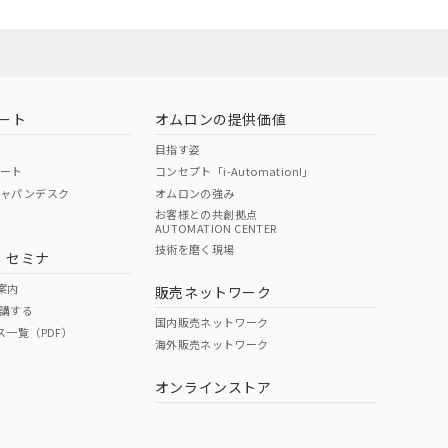
ート
オムロンの提供価値
目指す姿
ポート
コンセプト「i-Automation!」
ジャパンデスク
オムロンの強み
お客様との共創拠点
AUTOMATION CENTER
DIBP
BBP
DEHP
環境保護
技術を磨く現場
・セミナ
状況ページへ
使用期限
検索ください
案内
販売ネットワーク
講する
O
O
O
10
国内販売ネットワーク
ス一覧（PDF）
海外販売ネットワーク
オンラインストア