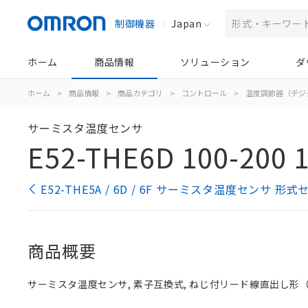
制御機器
Japan
ホーム
商品情報
ソリューション
ダ
ホーム
>
商品情報
>
商品カテゴリ
>
コントロール
>
温度調節器（デジ
サーミスタ温度センサ
E52-THE6D 100-200 
E52-THE5A / 6D / 6F サーミスタ温度センサ 形
商品概要
サーミスタ温度センサ, 素子互換式, ねじ付リード線直出し形（ムキ