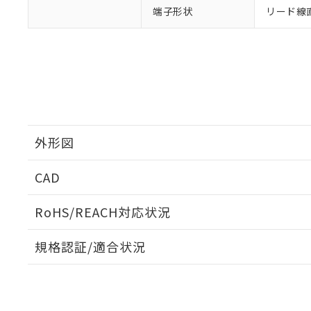
「10」：通常の
ている必要が
端子形状
リード線直
味します。
空
受注生産
お客様が当ウ
※3 非含有証明
「－」：未確認で
白
が、当社の製
さい。
下記の非含有証明
※当社の共同
いる法人を指
EU RoHS指令（
51物質の非含有証
※本証明書は発行
また、RoHS指
外形図
混在することから
既に当社にて対応
り割愛しておりま
CAD
外形図
ログイン/会員登録いただくと、CADデータをダウンロ
RoHS/REACH対応状況
規格認証/適合状況
EU RoHS
注意事項・凡例
UL認証
CSA認証
CEマーキング
ダウンロードデータをご利用いただく前に、以下を必ずお読