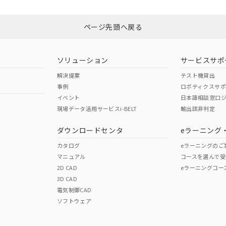
N/A
N/A
非含有証明書
※3
ページ先頭へ戻る
ダウンロードはこちら
型式承認
NK型式承認
ABS型式承認
韓国
（日本
（アメリカ
ソリューション
サービスサポ
舶規格）
船舶規格）
船舶規格）
解決提案
テスト機貸出
事例
ロボティクスサ
No
No
イベント
日本語相談窓口
現場データ活用サービスi-BELT
輸出該非判定
I)
PBBs
PBDEs
DBP
ダウンロードセンタ
eラーニング
この製品の規格認証/適合
その他の認証はこちらのページからご
カタログ
eラーニングのご
マニュアル
コースを選んで受
O
O
O
2D CAD
eラーニングコー
3D CAD
電気制御CAD
在庫等で未対応品が混在する可能性があります。
ソフトウェア
問い合わせください。