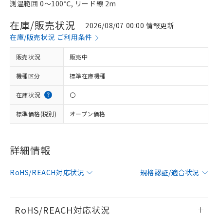
測温範囲 0～100℃, リード線 2m
在庫/販売状況
2026/08/07 00:00 情報更新
在庫/販売状況 ご利用条件
販売状況
販売中
機種区分
標準在庫機種
在庫状況
〇
標準価格(税別)
オープン価格
※1 対応状況
詳細情報
対応済み：EU RoHS指令（10物質）の
RoHS/REACH対応状況
規格認証/適合状況
非含有に対応した製品が提供可能な商品で
す。
対応予定：EU RoHS指令（10物質）の非含
ご利用条件
有に対応した製品に切り替える予定のある
RoHS/REACH対応状況
商品です。