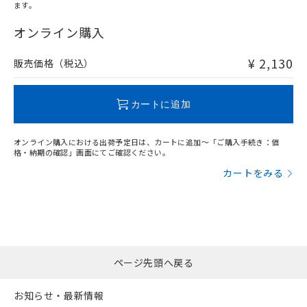
オムロン制御機器販売店や当社販売拠
フタル酸エステル類の４物質については閾値を超える意
ます。
武器並びにこれらの製造装置等に一切
いては、お客様のお取引先、ま
図的な使用がないことを確認しています。
"対応済み"や非含有の記載がされた商品であっても、流通
点は「
販売ネットワーク
」をご確認
※2 環境保護使用期限
使用いたしません。
たはお客様担当のオムロン制御
在庫等で未対応品が混在する可能性があります。
オンライン購入
ください。
当社は、貴社製品を第三者に販売する
機器販売店・当社販売員にご確
非含有品が必要な際は、弊社営業部門もしくは販売店へお
在庫状況および標準価格結果を当社の
※2 対応予定月
「ｅ」：有害物質（10物質）のすべてが基
場合は、上記1、2および3の内容を当
認ください)
問い合わせください。
事前の承諾なく第三者に漏洩または開
¥ 2,130
販売価格（税込）
準値以下であることを示します。
該第三者に通知します。また当社は、
示しないようお願いします。
部品在庫の切り替え状況などにより、予定
「10」：通常の使用状況下において有害物
販売先および販売に係わる関係者が違
マイパーツ機能（部品リスト作成サー
空
受注生産機種、また在庫状況の
この製品のRoHS/REACH対応状況ページへ
月が前後することがあります。
質が外部に漏えいし、環境に深刻な影響を
法に輸出するおそれがある場合は、取
ビス）をご利用いただくには、I-Web
白
情報を公開していない機種
カートに追加
及ぼさない年数を意味します。
り引きをいたしません。
メンバーズにご登録されている必要が
「－」：未確認です。当社販売部門へお問
あります。
い合わせください。
オンライン購入における出荷予定日は、カートに追加～「ご購入手続き：価
お客様が当ウェブサイト上で当社にご
格・納期の確認」画面にてご確認ください。
※3 非含有証明書ダウンロード
登録された部品リストについて、当社
カートをみる
および当社の共同利用者が、当社の製
下記の非含有証明書をダウンロードするこ
品・サービスに関するお客様との取
とができます。
合意する
キャンセル
引・商談に必要な範囲で利用すること
をご了承ください。
EU RoHS指令（10物質）の非含有証明書
※当社の共同利用者とは、
"個人情報
51物質の非含有証明書（当社基準）
の共同利用に関して"
の「1.共同利
※本証明書は発行日時点で非含有を証明す
用者の範囲」に記載されている法人を
ページ先頭へ戻る
るもので、過去に遡って非含有を証明する
指します。
ものではありません。
お知らせ・最新情報
また、RoHS指令のフタル酸エステル類４