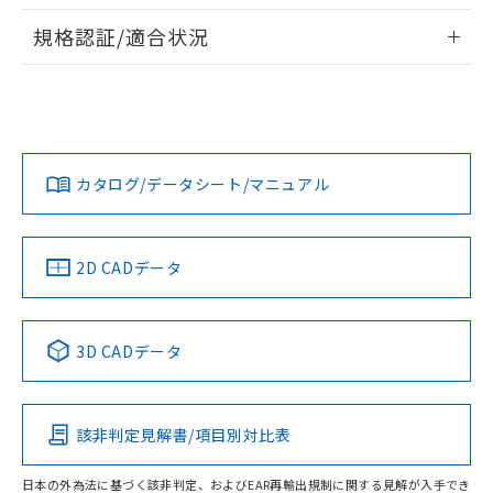
情報更新：2026/7/29
対応予定なし：EU RoHS指令（10物質）の
規格認証/適合状況
以下の条件をお読みいただき、同意のうえ
非含有に非対応の商品で、対応品を出す予
ご利用ください。
定はありません。
EU RoHS
注意事項・凡例
UL認証
CSA認証
CEマーキング
調査・確認中：EU RoHS指令（10物質）の
本サービスは、当社制御機器事業取扱
※1 中国RoHS○×表
非含有の対応状況を調査中または確認中の
商品の当社在庫状況および標準価格
No
No
N/A
商品です。
対応状況
対応予定月
※1
※2
(税抜)を提供させていただくもので
「○」：最大均質材料含有率が中国RoHSの
非該当品：ライセンス料など無形物で、有
す。
基準値以下であることを示します。
カタログ/データシート/マニュアル
害物質有無と関係のない商品です。
対応済み
当社制御機器事業取扱商品の中には、
「×」：最大均質材料含有率が中国RoHSの
仕入先様の事情により、非含有部品として
本サービスの対象外となる商品もある
LR型式承認
DNV型式承認
BV型式承認
KR型式承
基準値を超えていることを示します。
いたものが、含有品と判明した場合などや
当社は、これら貴社製品のうち、外国
（イギリス
（ノルウェー
（フランス
（韓国
ことをご了承ください。
「－」：未確認です。当社販売部門へお問
むを得ず変更することがあります。
為替および外国貿易法に定める商品
船舶規格）
船舶規格）
船舶規格）
船舶規格
中国 RoHS
注意事項・凡例
在庫状況および標準価格照会結果は、
2D CADデータ
い合わせください。
（以下｢規制貨物等」という）を輸出
記載している更新日時点での社内デー
No
*EU RoHS指令（10物質）：
No
No
No
または国外への提供する場合は、日本
記
タに基づき作成されるものであり、閲
説明
鉛(Pb) 1000ppm以下、 水銀(Hg) 1000ppm以下、 カド
*中国RoHS10物質の基準値 (GB/T26572)：
国政府の輸出許可(または役務取引許
号
覧された時点での実際の在庫および標
ミウム(Cd) 100ppm以下、
中国 RoHS表
※1 ※2
Pb(鉛) :1000ppm、 Hg(水銀) : 1000ppm、 Cd(カドミウ
可)を取得するなどの必要な手続きを
3D CADデータ
六価クロム(Cr(Ⅵ)) 1000ppm以下、ポリ臭化ビフェニル
ム) : 100ppm、
準価格とは異なる場合があることをご
類(PBB) 1000ppm以下、ポリ臭化ジフェニルエーテル類
Cr(Ⅵ)(六価クロム) : 1000ppm、 PBBs(ポリ臭化ビフェ
とります。
この製品の規格認証/適合状況ページへ
Pb
Hg
Cd
Cr(VI)
了承ください。
(PBDE) 1000ppm以下、フタル酸ビス(2-エチルヘキシ
○
一定数以上の在庫あり
ニル類) : 1000ppm、 PBDEs(ポリ臭化ジフェニルエーテ
当社は規制貨物を破棄する場合は、完
その他の認証はこちらのページからご検索ください
ル) (DEHP)(別名：DOP) 1000ppm以下、フタル酸ブチ
正式な納期状況および標準価格はお客
ル類) : 1000ppm、
ルベンジル（BBP） 1000ppm以下、フタル酸ジブチル
全に破砕するなど、違法に輸出されな
DBP(フタル酸ジブチル) : 1000ppm、 DIBP(フタル酸ジ
様のお取引先、またはお客様担当のオ
（DBP） 1000ppm以下、フタル酸ジイソブチル
該非判定見解書/項目別対比表
イソブチル) : 1000ppm、 BBP(フタル酸ブチルベンジ
△
一定数には満たないが在庫あり
X
O
O
O
いよう必要な手段を講じます。
ムロン制御機器販売店・当社販売員に
(DIBP) 1000ppm以下
ル) : 1000ppm、
当社は貴社製品を、核兵器、ミサイ
但し、RoHS指令で産業用監視および制御機器に対する
DEHP(フタル酸ビス(2-エチルヘキシル)) : 1000ppm
ご相談ください。
適用除外項目は除く。
日本の外為法に基づく該非判定、およびEAR再輸出規制に関する見解が入手でき
ル、化学兵器、生物兵器またはその他
－
在庫なし(最新の在庫状況につ