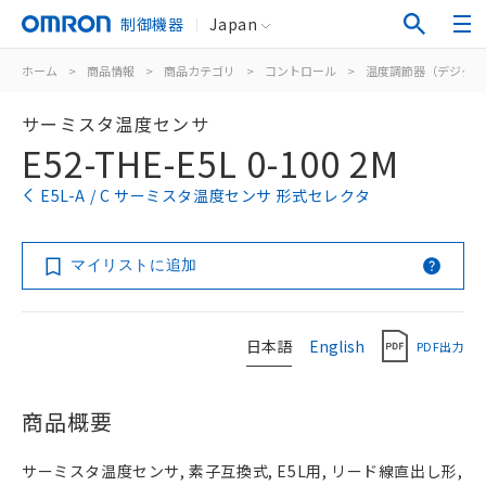
制御機器
Japan
ホーム
>
商品情報
>
商品カテゴリ
>
コントロール
>
温度調節器（デジタル
サーミスタ温度センサ
E52-THE-E5L 0-100 2M
E5L-A / C サーミスタ温度センサ 形式セレクタ
マイリストに追加
日本語
English
PDF出力
商品概要
サーミスタ温度センサ, 素子互換式, E5L用, リード線直出し形,