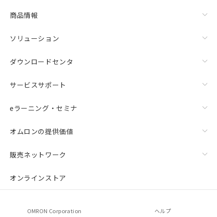
物質の対応では、対応完了までの期間は出
荷製品に未対応品が混在することから備考
商品情報
欄に対応日を記載しておりました。
既に当社にて対応品への在庫切替を完了
ソリューション
していることから、特段のことがない限
り、2022年1月12日より割愛しておりま
ダウンロードセンタ
す。
サービスサポート
eラーニング・セミナ
オムロンの提供価値
販売ネットワーク
オンラインストア
OMRON Corporation
ヘルプ