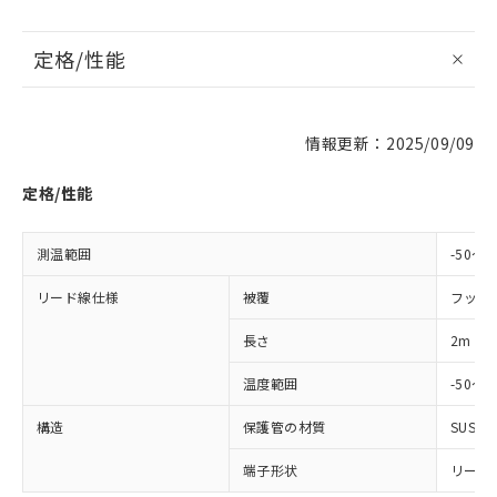
定格/性能
情報更新：2025/09/09
定格/性能
※1 対応状況
測温範囲
-50～2
対応済み：EU RoHS指令（10物質）の
非含有に対応した製品が提供可能な商品で
リード線仕様
被覆
フッ素
す。
長さ
2m
対応予定：EU RoHS指令（10物質）の非含
ご利用条件
有に対応した製品に切り替える予定のある
温度範囲
-50～1
商品です。
対応予定なし：EU RoHS指令（10物質）の
構造
保護管の材質
SUS30
以下の条件をお読みいただき、同意のうえ
非含有に非対応の商品で、対応品を出す予
ご利用ください。
定はありません。
端子形状
リード
調査・確認中：EU RoHS指令（10物質）の
本サービスは、当社制御機器事業取扱