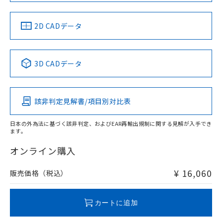
準値以下であることを示します。
該第三者に通知します。また当社は、
LR型式承認
DNV型式承認
BV型式承認
KR型式承
示しないようお願いします。
部品在庫の切り替え状況などにより、予定
「10」：通常の使用状況下において有害物
（イギリス
（ノルウェー
（フランス
（韓国
販売先および販売に係わる関係者が違
マイパーツ機能（部品リスト作成サー
空
受注生産機種、また在庫状況の
船舶規格）
船舶規格）
船舶規格）
船舶規格
月が前後することがあります。
質が外部に漏えいし、環境に深刻な影響を
法に輸出するおそれがある場合は、取
中国 RoHS
注意事項・凡例
2D CADデータ
ビス）をご利用いただくには、I-Web
白
情報を公開していない機種
及ぼさない年数を意味します。
り引きをいたしません。
メンバーズにご登録されている必要が
No
No
No
No
「－」：未確認です。当社販売部門へお問
あります。
い合わせください。
中国 RoHS表
※1 ※2
お客様が当ウェブサイト上で当社にご
3D CADデータ
※3 非含有証明書ダウンロード
登録された部品リストについて、当社
この製品の規格認証/適合状況ページへ
Pb
Hg
Cd
Cr(VI)
および当社の共同利用者が、当社の製
下記の非含有証明書をダウンロードするこ
その他の認証はこちらのページからご検索ください
品・サービスに関するお客様との取
とができます。
合意する
キャンセル
引・商談に必要な範囲で利用すること
該非判定見解書/項目別対比表
O
O
O
O
をご了承ください。
EU RoHS指令（10物質）の非含有証明書
※当社の共同利用者とは、
"個人情報
日本の外為法に基づく該非判定、およびEAR再輸出規制に関する見解が入手でき
51物質の非含有証明書（当社基準）
の共同利用に関して"
の「1.共同利
ます。
※本証明書は発行日時点で非含有を証明す
"対応済み"や非含有の記載がされた商品であっても、流通
用者の範囲」に記載されている法人を
るもので、過去に遡って非含有を証明する
在庫等で未対応品が混在する可能性があります。
オンライン購入
指します。
ものではありません。
非含有品が必要な際は、弊社営業部門もしくは販売店へお
また、RoHS指令のフタル酸エステル類４
問い合わせください。
¥ 16,060
販売価格（税込）
物質の対応では、対応完了までの期間は出
荷製品に未対応品が混在することから備考
この製品のRoHS/REACH対応状況ページへ
欄に対応日を記載しておりました。
カートに追加
既に当社にて対応品への在庫切替を完了
していることから、特段のことがない限