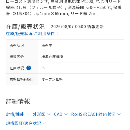
ローコスト温度センサ, 白金測温抵抗体 Pt100, ねじ付リード
線直出し形（フェルール端子）, 測温範囲 -50～+250℃, 保護
管（SUS304）: φ4mm×65mm, リード線 2m
在庫/販売状況
2026/08/07 00:00 情報更新
在庫/販売状況 ご利用条件
販売状況
販売中
機種区分
標準在庫機種
在庫状況
△
標準価格(税別)
オープン価格
詳細情報
定格/性能
外形図
CAD
RoHS/REACH対応状況
規格認証/適合状況