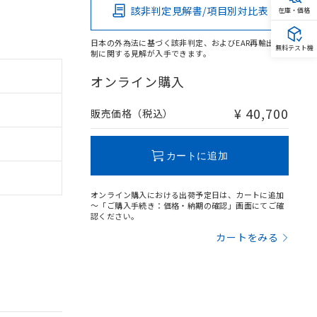
該非判定見解書/項目別対比表
在庫・価格
日本の外為法に基づく該非判定、およびEAR再輸出規
無料テスト機
制に関する見解が入手できます。
オンライン購入
¥ 40,700
販売価格（税込）
カートに追加
オンライン購入における出荷予定日は、カートに追加
～「ご購入手続き：価格・納期の確認」画面にてご確
認ください。
カートをみる