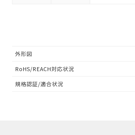
※3 非含有証明
「－」：未確認で
白
が、当社の製
さい。
下記の非含有証明
※当社の共同
いる法人を指
EU RoHS指令（
51物質の非含有証
※本証明書は発行
また、RoHS指
混在することから
外形図
既に当社にて対応
り割愛しておりま
RoHS/REACH対応状況
外形図
規格認証/適合状況
EU RoHS
注意事項・凡例
UL認証
CSA認証
CEマーキング
No
No
N/A
対応状況
対応予定月
※1
※2
対応済み