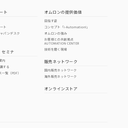
ート
オムロンの提供価値
目指す姿
ポート
コンセプト「i-Automation!」
ジャパンデスク
オムロンの強み
お客様との共創拠点
AUTOMATION CENTER
DIBP
BBP
DEHP
環境保護
技術を磨く現場
・セミナ
状況ページへ
使用期限
検索ください
案内
販売ネットワーク
講する
O
O
O
e
国内販売ネットワーク
ス一覧（PDF）
海外販売ネットワーク
オンラインストア
状況ページへ