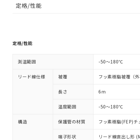
対応済み：EU
定格/性能
対応予定：EU R
対応予定なし：EU
調査・確認中：EU
ご利用条件
非該当品：ライセ
※1 中国RoHS
仕入先様の事情に
があります。
以下の条件をお読
定格/性能
「○」：最大均質
「×」：最大均質
本サービスは
当社は、これ
*EU RoHS指令（10物
「－」：未確認で
鉛(Pb) 1000ppm以下、
くものです。
う）を輸出ま
測温範囲
-50～180℃
記
説明
六価クロム(Cr(Ⅵ)) 1
当社制御機器
などの必要な
フタル酸ビス(2-エチルヘ
号
*中国RoHS10物質の基準値 
ル（DBP） 1000ppm
在庫状況およ
当社は規制貨
リード線仕様
被覆
フッ素樹脂被覆（外被
Pb(鉛) :1000ppm、 Hg
但し、RoHS指令で産
のであり、閲
ます。
Cr(Ⅵ)(六価クロム) : 
フタル酸エステル類の４
○
一定数以
DBP(フタル酸ジブチル) :
い。
当社は貴社製
DEHP(フタル酸ビス(2-エ
長さ
6m
正式な納期状
置等に一切使
当社販売員に
※2 対応予定月
△
一定数に
当社は、貴社
温度範囲
-50～180℃
オムロン制御
また当社は、
※2 環境保護使
在庫状況およ
部品在庫の切り替
たしません。
－
在庫なし
す。
構造
保護管の材質
フッ素樹脂(FEP)チ
「ｅ」：有害物質
機器販売
マイパーツ機
「10」：通常の
ている必要が
味します。
端子形状
リード線直出し形 (M
空
受注生産
お客様が当ウ