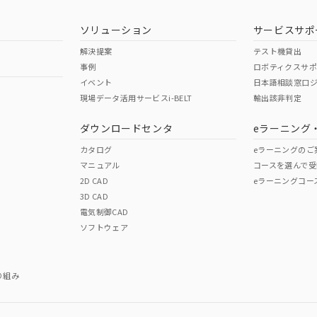
型式承認
NK型式承認
ABS型式承認
韓国
（日本
（アメリカ
ソリューション
サービスサポ
舶規格）
船舶規格）
船舶規格）
解決提案
テスト機貸出
事例
ロボティクスサ
No
No
イベント
日本語相談窓口
現場データ活用サービスi-BELT
輸出該非判定
I)
PBBs
PBDEs
DBP
ダウンロードセンタ
eラーニング
この製品の規格認証/適合
その他の認証はこちらのページからご
カタログ
eラーニングのご
マニュアル
コースを選んで受
O
O
O
2D CAD
eラーニングコー
3D CAD
電気制御CAD
在庫等で未対応品が混在する可能性があります。
ソフトウェア
問い合わせください。
この製品のRoHS/REACH対応
り組み