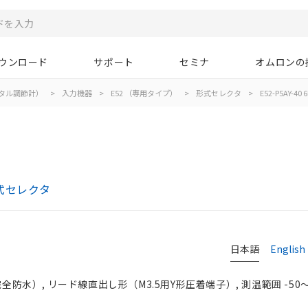
ウンロード
サポート
セミナ
オムロンの
タル調節計）
>
入力機器
>
E52 （専用タイプ）
>
形式セレクタ
>
E52-P5AY-40 
式セレクタ
日本語
English
全防水）, リード線直出し形（M3.5用Y形圧着端子）, 測温範囲 -50～+