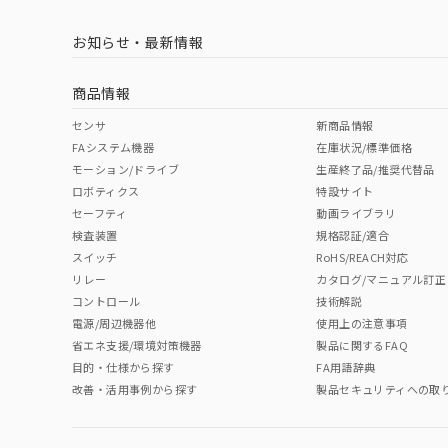
LR型式承認
DNV型式承認
BV型式承認
KR
（イギリス
（ノルウェー
（フランス
（
お知らせ・最新情報
中国 RoHS
注意事項・凡例
船舶規格）
船舶規格）
船舶規格）
船
商品情報
No
No
No
No
中国 RoHS表
※1 ※2
センサ
新商品情報
FAシステム機器
在庫状況/標準価格
Pb
Hg
Cd
Cr(V
モーション/ドライブ
生産終了品/推奨代替品
ロボティクス
特設サイト
セーフティ
動画ライブラリ
検査装置
規格認証/適合
O
O
O
O
スイッチ
RoHS/REACH対応
リレー
カタログ/マニュアル訂正
コントロール
技術解説
"対応済み"や非含有の記載がされた商品であっても、流通
電源/周辺機器他
使用上の注意事項
非含有品が必要な際は、弊社営業部門もしくは販売店へお
省エネ支援/環境対策機器
製品に関するFAQ
目的・仕様から探す
FA用語辞典
改善・活用事例から探す
製品セキュリティへの取