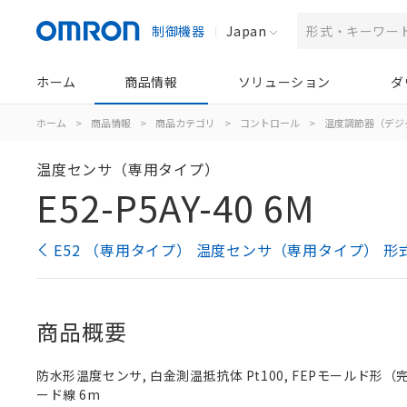
制御機器
Japan
ホーム
商品情報
ソリューション
ダ
ホーム
>
商品情報
>
商品カテゴリ
>
コントロール
>
温度調節器（デジ
温度センサ（専用タイプ）
E52-P5AY-40 6M
E52 （専用タイプ） 温度センサ（専用タイプ） 形
商品概要
防水形温度センサ, 白金測温抵抗体 Pt100, FEPモールド形（完
ード線 6m