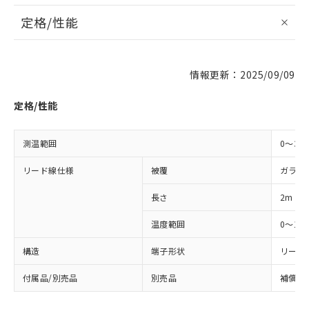
定格/性能
情報更新：2025/09/09
定格/性能
※1 対応状況
測温範囲
0～30
対応済み：EU RoHS指令（10物質）の
リード線仕様
被覆
ガラス
非含有に対応した製品が提供可能な商品で
す。
長さ
2m
対応予定：EU RoHS指令（10物質）の非含
ご利用条件
有に対応した製品に切り替える予定のある
温度範囲
0～15
商品です。
対応予定なし：EU RoHS指令（10物質）の
構造
端子形状
リード
以下の条件をお読みいただき、同意のうえ
非含有に非対応の商品で、対応品を出す予
ご利用ください。
付属品/別売品
定はありません。
別売品
補償導線
調査・確認中：EU RoHS指令（10物質）の
本サービスは、当社制御機器事業取扱
※1 中国RoHS○×表
非含有の対応状況を調査中または確認中の