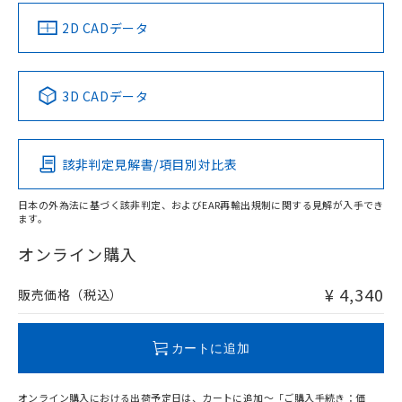
示しないようお願いします。
（イギリス
（ノルウェー
（フランス
（韓国
部品在庫の切り替え状況などにより、予定
「10」：通常の使用状況下において有害物
販売先および販売に係わる関係者が違
マイパーツ機能（部品リスト作成サー
船舶規格）
船舶規格）
船舶規格）
船舶規格
空
受注生産機種、また在庫状況の
中国 RoHS
注意事項・凡例
2D CADデータ
月が前後することがあります。
質が外部に漏えいし、環境に深刻な影響を
法に輸出するおそれがある場合は、取
ビス）をご利用いただくには、I-Web
白
情報を公開していない機種
及ぼさない年数を意味します。
り引きをいたしません。
No
No
No
No
メンバーズにご登録されている必要が
「－」：未確認です。当社販売部門へお問
あります。
中国 RoHS表
※1 ※2
い合わせください。
お客様が当ウェブサイト上で当社にご
3D CADデータ
※3 非含有証明書ダウンロード
登録された部品リストについて、当社
この製品の規格認証/適合状況ページへ
Pb
Hg
Cd
Cr(VI)
および当社の共同利用者が、当社の製
その他の認証はこちらのページからご検索ください
下記の非含有証明書をダウンロードするこ
品・サービスに関するお客様との取
とができます。
該非判定見解書/項目別対比表
合意する
キャンセル
X
O
O
O
引・商談に必要な範囲で利用すること
をご了承ください。
EU RoHS指令（10物質）の非含有証明書
日本の外為法に基づく該非判定、およびEAR再輸出規制に関する見解が入手でき
※当社の共同利用者とは、
"個人情報
ます。
51物質の非含有証明書（当社基準）
の共同利用に関して"
の「1.共同利
"対応済み"や非含有の記載がされた商品であっても、流通
※本証明書は発行日時点で非含有を証明す
用者の範囲」に記載されている法人を
在庫等で未対応品が混在する可能性があります。
オンライン購入
るもので、過去に遡って非含有を証明する
指します。
非含有品が必要な際は、弊社営業部門もしくは販売店へお
ものではありません。
問い合わせください。
¥ 4,340
販売価格（税込）
また、RoHS指令のフタル酸エステル類４
物質の対応では、対応完了までの期間は出
荷製品に未対応品が混在することから備考
この製品のRoHS/REACH対応状況ページへ
カートに追加
欄に対応日を記載しておりました。
既に当社にて対応品への在庫切替を完了
していることから、特段のことがない限
オンライン購入における出荷予定日は、カートに追加～「ご購入手続き：価