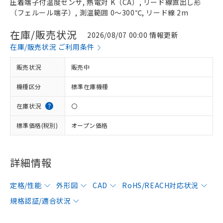
圧着端子付温度センサ, 熱電対 K（CA）, リード線直出し形
（フェルール端子）, 測温範囲 0～300℃, リード線 2m
在庫/販売状況
2026/08/07 00:00 情報更新
在庫/販売状況 ご利用条件
販売状況
販売中
機種区分
標準在庫機種
在庫状況
〇
標準価格(税別)
オープン価格
詳細情報
定格/性能
外形図
CAD
RoHS/REACH対応状況
規格認証/適合状況