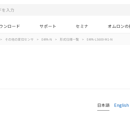
ウンロード
サポート
セミナ
オムロンの
>
その他の変位センサ
>
E4PA-N
>
形式仕様一覧
>
E4PA-LS600-M1-N
日本語
English