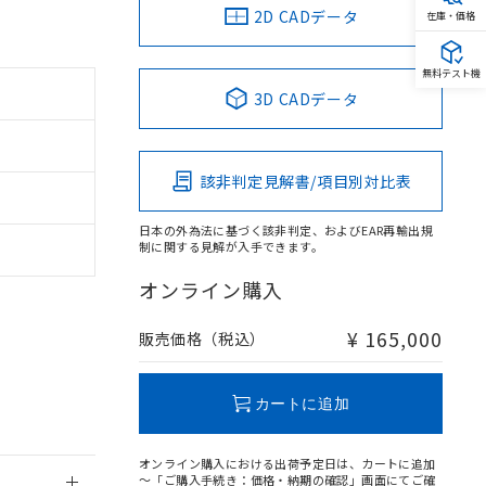
2D CADデータ
在庫・価格
無料テスト機
3D CADデータ
。
商品です。
該非判定見解書/項目別対比表
定はありません。
商品です。
日本の外為法に基づく該非判定、およびEAR再輸出規
制に関する見解が入手できます。
を得ず変更すること
オンライン購入
を提供させていただ
規制貨物等」とい
¥ 165,000
販売価格（税込）
引許可)を取得する
BDE) 1000ppm以下、
をご了承ください。
0ppm以下、フタル酸ジブチ
基づき作成されるも
う必要な手段を講じ
カートに追加
ことをご了承くださ
) : 1000ppm、
 1000ppm、
びにこれらの製造装
オンライン購入における出荷予定日は、カートに追加
ン制御機器販売店・
～「ご購入手続き：価格・納期の確認」画面にてご確