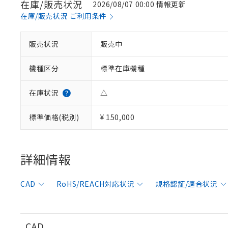
在庫/販売状況
2026/08/07 00:00 情報更新
在庫/販売状況 ご利用条件
販売状況
販売中
※1 対応状況
機種区分
標準在庫機種
対応済み：EU
対応予定：EU R
対応予定なし：EU
在庫状況
△
調査・確認中：EU
ご利用条件
非該当品：ライセ
標準価格(税別)
¥ 150,000
※1 中国RoHS
仕入先様の事情に
があります。
以下の条件をお読
「○」：最大均質
「×」：最大均質
詳細情報
本サービスは
当社は、これ
*EU RoHS指令（10物
「－」：未確認で
鉛(Pb) 1000ppm以下、
くものです。
う）を輸出ま
記
説明
六価クロム(Cr(Ⅵ)) 1
当社制御機器
などの必要な
フタル酸ビス(2-エチルヘ
号
CAD
RoHS/REACH対応状況
規格認証/適合状況
*中国RoHS10物質の基準値 
ル（DBP） 1000ppm
在庫状況およ
当社は規制貨
Pb(鉛) :1000ppm、 Hg
但し、RoHS指令で産
のであり、閲
ます。
Cr(Ⅵ)(六価クロム) : 
フタル酸エステル類の４
○
一定数以
DBP(フタル酸ジブチル) :
い。
当社は貴社製
DEHP(フタル酸ビス(2-エ
正式な納期状
置等に一切使
CAD