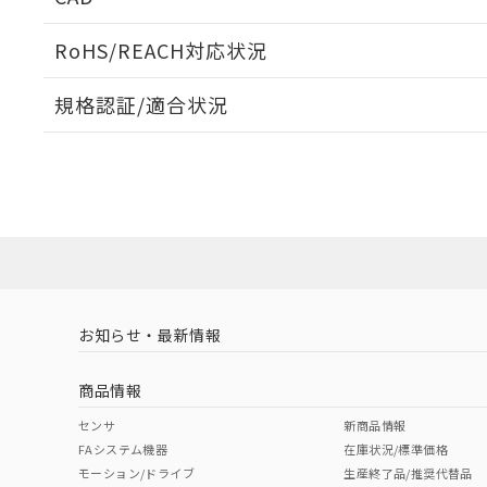
当社販売員に
※2 対応予定月
△
一定数に
当社は、貴社
オムロン制御
また当社は、
※2 環境保護使
RoHS/REACH対応状況
在庫状況およ
部品在庫の切り替
たしません。
－
在庫なし
す。
「ｅ」：有害物質
機器販売
ログイン/会員登録いただくと、CADデータをダウンロ
マイパーツ機
規格認証/適合状況
「10」：通常の
ている必要が
味します。
空
受注生産
EU RoHS
注意事項・凡例
お客様が当ウ
※3 非含有証明
「－」：未確認で
白
UL認証
CSA認証
CEマーキング
が、当社の製
さい。
下記の非含有証明
No
No
Yes
※当社の共同
対応状況
対応予定月
※1
※2
いる法人を指
EU RoHS指令（
ダウンロードデータをご利用いただく前に、以下を必ずお読
51物質の非含有証
対応済み
ソフトウェアの使用条件
※本証明書は発行
また、RoHS指
LR型式承認
DNV型式承認
BV型式承認
KR
混在することから
（イギリス
（ノルウェー
（フランス
（
お知らせ・最新情報
中国 RoHS
注意事項・凡例
既に当社にて対応
船舶規格）
船舶規格）
船舶規格）
船
り割愛しておりま
商品情報
No
No
No
No
中国 RoHS表
※1 ※2
センサ
新商品情報
FAシステム機器
在庫状況/標準価格
Pb
Hg
Cd
Cr(V
モーション/ドライブ
生産終了品/推奨代替品