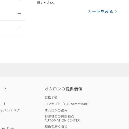
三者に通知します。
認ください。
さい。
合は、取り引きをい
：2006/4/1
カートをみる
ないようお願いしま
のオムロン制御
2026/7/29
バーズにご登録され
及ぼさない年数を意
び当社の共同利用者
ることをご了承くだ
範囲」に記載されて
のではありません。
荷製品に未対応品が
ート
オムロンの提供価値
22年1月12日よ
目指す姿
ポート
コンセプト「i-Automation!」
ジャパンデスク
オムロンの強み
お客様との共創拠点
AUTOMATION CENTER
DIBP
BBP
DEHP
環境保護
技術を磨く現場
・セミナ