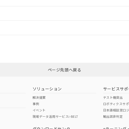
ご相談ください。
は満たないが在庫あり
製品を第三者に販売する場合は、上記1、2および3の内容を当該第
機器販売店や当社販売拠点は「
販売ネットワーク
」をご確認くだ
販売先および販売に係わる関係者が違法に輸出するおそれがある場
用期限
情報更新
び標準価格結果を当社の事前の承諾なく第三者に漏洩または開示し
え状況などにより、予定月が前後することがあります。
(最新の在庫状況については、お客様のお取引先、またはお客様担当
（10物質）のすべてが基準値以下であることを示します。
店・当社販売員にご確認ください)
ードすることができます。
情報更新：
能（部品リスト作成サービス）をご利用いただくには、I-Webメン
使用状況下において有害物質が外部に漏えいし、環境に深刻な影響を
あります。
機種、また在庫状況の情報を公開していない機種
ェブサイト上で当社にご登録された部品リストについて、当社およ
書ダウンロード
す。当社販売部門へお問い合わせください。
CCC認証
電波法
ログイン/会員登録
品・サービスに関するお客様との取引・商談に必要な範囲で利用す
合意する
キャンセル
書をダウンロードすることができます。
利用者とは、
N/A
"個人情報の共同利用に関して"
N/A
の「1.共同利用者の
非含有証明書
※3
します。
10物質）の非含有証明書
みください。
明書（当社基準）
ページ先頭へ戻る
ダウンロードはこちら
日時点で非含有を証明するもので、過去に遡って非含有を証明するも
令のフタル酸エステル類４物質の対応では、対応完了までの期間は出
型式承認
NK型式承認
ABS型式承認
備考欄に対応日を記載しておりました。
韓国
（日本
（アメリカ
ソリューション
サービスサポ
品への在庫切替を完了していることから、特段のことがない限り、20
舶規格）
船舶規格）
船舶規格）
解決提案
テスト機貸出
す。
事例
ロボティクスサ
No
No
イベント
日本語相談窓口
現場データ活用サービスi-BELT
輸出該非判定
I)
PBBs
PBDEs
DBP
ダウンロードセンタ
eラーニング