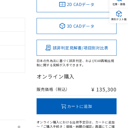
2D CADデータ
在庫・価格
無料テスト機
3D CADデータ
。
商品です。
該非判定見解書/項目別対比表
定はありません。
商品です。
日本の外為法に基づく該非判定、およびEAR再輸出規
制に関する見解が入手できます。
を得ず変更すること
オンライン購入
を提供させていただ
規制貨物等」とい
¥ 135,300
販売価格（税込）
引許可)を取得する
BDE) 1000ppm以下、
をご了承ください。
0ppm以下、フタル酸ジブチ
基づき作成されるも
う必要な手段を講じ
カートに追加
ことをご了承くださ
) : 1000ppm、
 1000ppm、
びにこれらの製造装
オンライン購入における出荷予定日は、カートに追加
ン制御機器販売店・
～「ご購入手続き：価格・納期の確認」画面にてご確