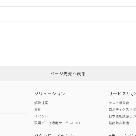
ご相談ください。
は満たないが在庫あり
製品を第三者に販売する場合は、上記1、2および3の内容を当該第
機器販売店や当社販売拠点は「
販売ネットワーク
」をご確認くだ
販売先および販売に係わる関係者が違法に輸出するおそれがある場
用期限
情報更新
び標準価格結果を当社の事前の承諾なく第三者に漏洩または開示し
え状況などにより、予定月が前後することがあります。
(最新の在庫状況については、お客様のお取引先、またはお客様担当
（10物質）のすべてが基準値以下であることを示します。
店・当社販売員にご確認ください)
ードすることができます。
情報更新：
能（部品リスト作成サービス）をご利用いただくには、I-Webメン
使用状況下において有害物質が外部に漏えいし、環境に深刻な影響を
あります。
機種、また在庫状況の情報を公開していない機種
ェブサイト上で当社にご登録された部品リストについて、当社およ
書ダウンロード
す。当社販売部門へお問い合わせください。
CCC認証
電波法
ログイン/会員登録
品・サービスに関するお客様との取引・商談に必要な範囲で利用す
合意する
キャンセル
書をダウンロードすることができます。
利用者とは、
N/A
"個人情報の共同利用に関して"
N/A
の「1.共同利用者の
非含有証明書
※3
します。
10物質）の非含有証明書
みください。
明書（当社基準）
ページ先頭へ戻る
ダウンロードはこちら
日時点で非含有を証明するもので、過去に遡って非含有を証明するも
令のフタル酸エステル類４物質の対応では、対応完了までの期間は出
型式承認
NK型式承認
ABS型式承認
備考欄に対応日を記載しておりました。
韓国
（日本
（アメリカ
ソリューション
サービスサポ
品への在庫切替を完了していることから、特段のことがない限り、20
舶規格）
船舶規格）
船舶規格）
解決提案
テスト機貸出
す。
事例
ロボティクスサ
No
No
イベント
日本語相談窓口
現場データ活用サービスi-BELT
輸出該非判定
I)
PBBs
PBDEs
DBP
ダウンロードセンタ
eラーニング