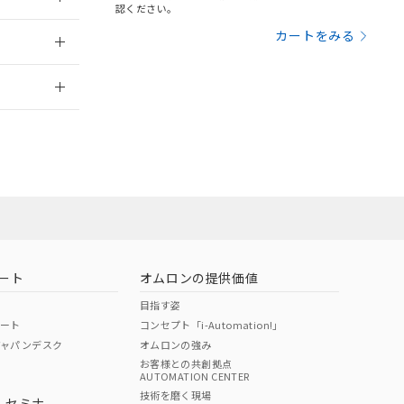
三者に通知します。
認ください。
さい。
合は、取り引きをい
：2006/4/1
カートをみる
ないようお願いしま
のオムロン制御
2026/7/29
バーズにご登録され
及ぼさない年数を意
び当社の共同利用者
ることをご了承くだ
範囲」に記載されて
のではありません。
荷製品に未対応品が
ート
オムロンの提供価値
22年1月12日よ
目指す姿
ポート
コンセプト「i-Automation!」
ジャパンデスク
オムロンの強み
お客様との共創拠点
AUTOMATION CENTER
DIBP
BBP
DEHP
環境保護
技術を磨く現場
・セミナ