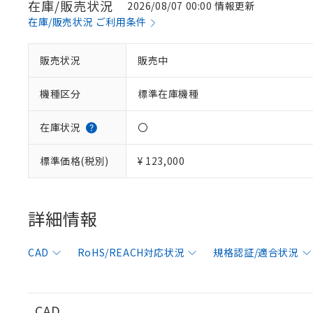
在庫/販売状況
2026/08/07 00:00 情報更新
在庫/販売状況 ご利用条件
販売状況
販売中
※1 対応状況
機種区分
標準在庫機種
対応済み：EU
対応予定：EU R
対応予定なし：EU
在庫状況
〇
調査・確認中：EU
ご利用条件
非該当品：ライセ
標準価格(税別)
¥ 123,000
※1 中国RoHS
仕入先様の事情に
があります。
以下の条件をお読
「○」：最大均質
「×」：最大均質
詳細情報
本サービスは
当社は、これ
*EU RoHS指令（10物
「－」：未確認で
鉛(Pb) 1000ppm以下、
くものです。
う）を輸出ま
記
説明
六価クロム(Cr(Ⅵ)) 1
当社制御機器
などの必要な
フタル酸ビス(2-エチルヘ
号
CAD
RoHS/REACH対応状況
規格認証/適合状況
*中国RoHS10物質の基準値 
ル（DBP） 1000ppm
在庫状況およ
当社は規制貨
Pb(鉛) :1000ppm、 Hg
但し、RoHS指令で産
のであり、閲
ます。
Cr(Ⅵ)(六価クロム) : 
フタル酸エステル類の４
○
一定数以
DBP(フタル酸ジブチル) :
い。
当社は貴社製
DEHP(フタル酸ビス(2-エ
正式な納期状
置等に一切使
CAD