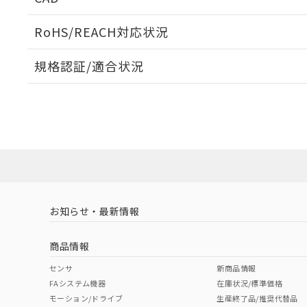
当社販売員に
※2 対応予定月
△
一定数に
当社は、貴社
オムロン制御
また当社は、
※2 環境保護使
RoHS/REACH対応状況
在庫状況およ
部品在庫の切り替
たしません。
－
在庫なし
す。
「ｅ」：有害物質
機器販売
ログイン/会員登録いただくと、CADデータをダウンロ
マイパーツ機
規格認証/適合状況
「10」：通常の
ている必要が
味します。
空
受注生産
EU RoHS
注意事項・凡例
お客様が当ウ
※3 非含有証明
「－」：未確認で
白
UL認証
CSA認証
CEマーキング
が、当社の製
さい。
下記の非含有証明
No
No
Yes
※当社の共同
対応状況
対応予定月
※1
※2
いる法人を指
EU RoHS指令（
ダウンロードデータをご利用いただく前に、以下を必ずお読
51物質の非含有証
対応済み
ソフトウェアの使用条件
※本証明書は発行
また、RoHS指
LR型式承認
DNV型式承認
BV型式承認
KR
混在することから
（イギリス
（ノルウェー
（フランス
（
お知らせ・最新情報
中国 RoHS
注意事項・凡例
既に当社にて対応
船舶規格）
船舶規格）
船舶規格）
船
り割愛しておりま
商品情報
No
No
No
No
中国 RoHS表
※1 ※2
センサ
新商品情報
FAシステム機器
在庫状況/標準価格
Pb
Hg
Cd
Cr(V
モーション/ドライブ
生産終了品/推奨代替品