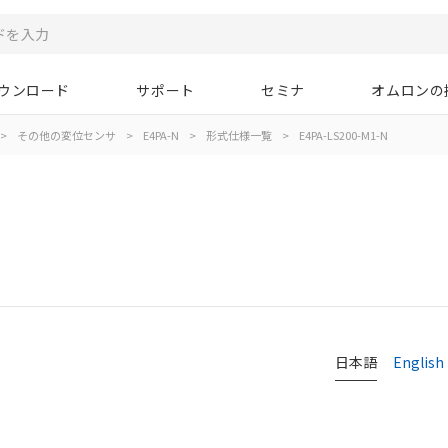
ウンロード
サポート
セミナ
オムロンの
>
その他の変位センサ
>
E4PA-N
>
形式仕様一覧
>
E4PA-LS200-M1-N
日本語
English