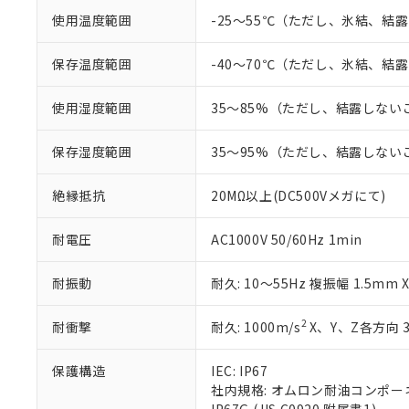
「×」：最大均質
本サービスは
当社は、これ
*EU RoHS指令（10物
「－」：未確認で
使用温度範囲
-25～55℃（ただし、氷結、結
鉛(Pb) 1000ppm以下、
くものです。
う）を輸出ま
記
説明
六価クロム(Cr(Ⅵ)) 1
当社制御機器
などの必要な
フタル酸ビス(2-エチルヘ
号
*中国RoHS10物質の基準値 
ル（DBP） 1000ppm
保存温度範囲
-40～70℃（ただし、氷結、結
在庫状況およ
当社は規制貨
Pb(鉛) :1000ppm、 Hg
但し、RoHS指令で産
のであり、閲
ます。
Cr(Ⅵ)(六価クロム) : 
フタル酸エステル類の４
○
一定数以
DBP(フタル酸ジブチル) :
い。
当社は貴社製
使用湿度範囲
35～85%（ただし、結露しない
DEHP(フタル酸ビス(2-エ
正式な納期状
置等に一切使
当社販売員に
※2 対応予定月
△
一定数に
当社は、貴社
保存湿度範囲
35～95%（ただし、結露しない
オムロン制御
また当社は、
※2 環境保護使
在庫状況およ
部品在庫の切り替
たしません。
－
在庫なし
絶縁抵抗
20MΩ以上(DC500Vメガにて)
す。
「ｅ」：有害物質
機器販売
マイパーツ機
「10」：通常の
ている必要が
耐電圧
AC1000V 50/60Hz 1min
味します。
空
受注生産
お客様が当ウ
※3 非含有証明
「－」：未確認で
白
が、当社の製
耐振動
耐久: 10～55Hz 複振幅 1.5mm
さい。
下記の非含有証明
※当社の共同
2
耐衝撃
耐久: 1000m/s
X、Y、Z各方向 
いる法人を指
EU RoHS指令（
51物質の非含有証
保護構造
IEC: IP67
※本証明書は発行
社内規格: オムロン耐油コンポー
また、RoHS指