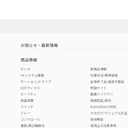
販売店にお問い合わせください。
ダウンロードデータをご利用いただく前に、以下を必ずお読
対応状況
対応予定月
※1
※2
ソフトウェアの使用条件
対応済み
お知らせ・最新情報
中国 RoHS
注意事項・凡例
商品情報
中国 RoHS表
※1 ※2
センサ
新商品情報
FAシステム機器
在庫状況/標準価格
Pb
Hg
Cd
Cr(V
モーション/ドライブ
生産終了品/推奨代替品
ロボティクス
特設サイト
セーフティ
動画ライブラリ
検査装置
規格認証/適合
X
O
O
O
スイッチ
RoHS/REACH対応
リレー
カタログ/マニュアル訂正
コントロール
技術解説
"対応済み"や非含有の記載がされた商品であっても、流通
電源/周辺機器他
使用上の注意事項