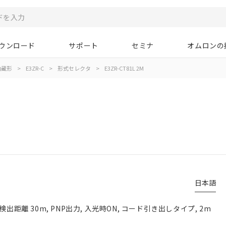
ウンロード
サポート
セミナ
オムロンの
内蔵形
>
E3ZR-C
>
形式セレクタ
>
E3ZR-CT81L 2M
日本語
検出距離 30m, PNP出力, 入光時ON, コード引き出しタイプ, 2m