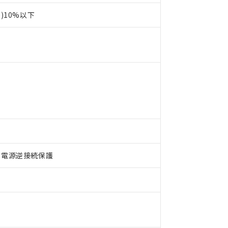
p)10%以下
 RoHS指令（10物質）の非含有に対応した製品が提供可能な商品です
、電源逆接続保護
oHS指令（10物質）の非含有に対応した製品に切り替える予定のある
 RoHS指令（10物質）の非含有に非対応の商品で、対応品を出す予
 RoHS指令（10物質）の非含有の対応状況を調査中または確認中の
ンス料など無形物で、有害物質有無と関係のない商品です。
○×表
より、非含有部品としていたものが、含有品と判明した場合などやむ
みいただき、同意のうえご利用ください。
材料含有率が中国RoHSの基準値以下であることを示します。