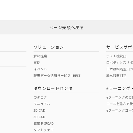
みください。
非含有証明書
※3
ページ先頭へ戻る
ダウンロードはこちら
ソリューション
サービスサポ
解決提案
テスト機貸出
事例
ロボティクスサ
イベント
日本語相談窓口
現場データ活用サービスi-BELT
輸出該非判定
I)
PBBs
PBDEs
DBP
ダウンロードセンタ
eラーニング
カタログ
eラーニングのご
マニュアル
コースを選んで受
O
O
O
2D CAD
eラーニングコー
3D CAD
電気制御CAD
在庫等で未対応品が混在する可能性があります。
ソフトウェア