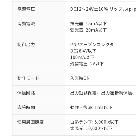
電源電圧
DC12～24V±10% リップル(p-
消費電流
投光器: 15mA以下
受光器: 20mA以下
制御出力
PNPオープンコレクタ
DC26.4V以下
100mA以下
残留電圧: 2V以下
※1 対応状況
動作モード
入光時ON
対応済み：EU
保護回路
出力短絡保護、出力逆接続保護
対応予定：EU R
対応予定なし：EU
調査・確認中：EU
応答時間
動作・復帰: 1ms以下
ご利用条件
非該当品：ライセ
※1 中国RoHS
仕入先様の事情に
使用周囲照度
白熱ランプ: 5,000lx以下
があります。
以下の条件をお読
太陽光: 10,000lx以下
「○」：最大均質