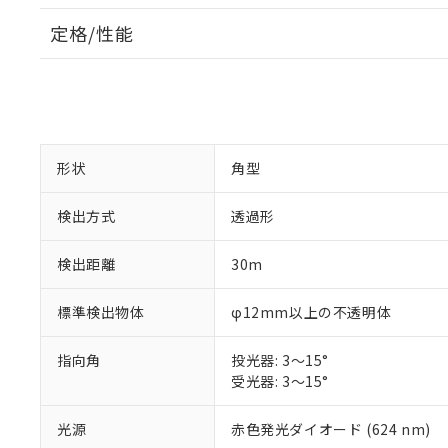
定格/性能
形状
角型
検出方式
透過形
検出距離
30m
標準検出物体
φ12mm以上の不透明体
指向角
投光器: 3～15°
受光器: 3～15°
光源
赤色発光ダイオード (624 nm)