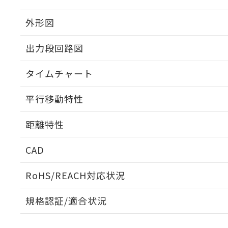
外形図
出力段回路図
タイムチャート
平行移動特性
距離特性
CAD
受光出力-距離特性
ログイン/会員登録いただくと、CADデータをダウンロ
RoHS/REACH対応状況
規格認証/適合状況
EU RoHS
注意事項・凡例
E3ZR-CT81L 2Mについての規格認証/適合状況につい