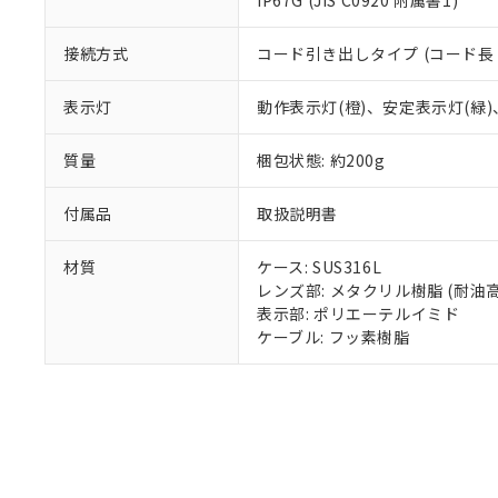
IP67G (JIS C0920 附属書1)
混在することから
既に当社にて対応
り割愛しておりま
接続方式
コード引き出しタイプ (コード長 
表示灯
動作表示灯(橙)、安定表示灯(緑)
質量
梱包状態: 約200g
付属品
取扱説明書
材質
ケース: SUS316L
レンズ部: メタクリル樹脂 (耐油
表示部: ポリエーテルイミド
ケーブル: フッ素樹脂