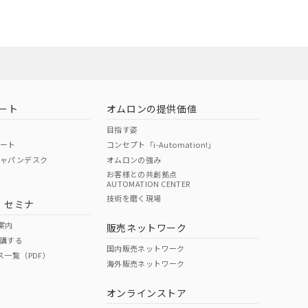
お問い合わせ
ート
オムロンの提供価値
目指す姿
ポート
コンセプト「i-Automation!」
ジャパンデスク
オムロンの強み
お客様との共創拠点
AUTOMATION CENTER
DIBP
BBP
DEHP
環境保護
技術を磨く現場
・セミナ
使用期限
案内
販売ネットワーク
講する
O
O
O
10
国内販売ネットワーク
ス一覧（PDF）
海外販売ネットワーク
オンラインストア