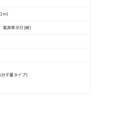
備考欄に対応日を記載しておりました。
品への在庫切替を完了していることから、特段のことがない限り、20
す。
2m)
、電源表示灯(緑)
高分子量タイプ)