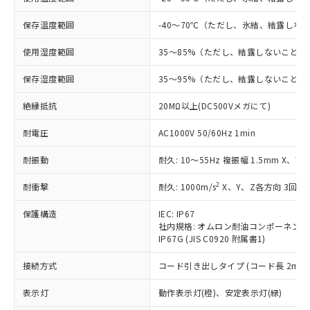
非含有に対応した製品が提供可能な商品で
す。
保存温度範囲
-40～70℃（ただし、氷結、結露しな
対応予定：EU RoHS指令（10物質）の非含
ご利用条件
有に対応した製品に切り替える予定のある
使用湿度範囲
35～85%（ただし、結露しないこと）
商品です。
対応予定なし：EU RoHS指令（10物質）の
保存湿度範囲
35～95%（ただし、結露しないこと）
以下の条件をお読みいただき、同意のうえ
非含有に非対応の商品で、対応品を出す予
ご利用ください。
定はありません。
絶縁抵抗
20MΩ以上(DC500Vメガにて)
調査・確認中：EU RoHS指令（10物質）の
本サービスは、当社制御機器事業取扱
※1 中国RoHS○×表
耐電圧
AC1000V 50/60Hz 1min
非含有の対応状況を調査中または確認中の
商品の当社在庫状況および標準価格
商品です。
(税抜)を提供させていただくもので
耐振動
耐久: 10～55Hz 複振幅 1.5mm X、Y
「○」：最大均質材料含有率が中国RoHSの
非該当品：ライセンス料など無形物で、有
す。
基準値以下であることを示します。
害物質有無と関係のない商品です。
当社制御機器事業取扱商品の中には、
2
耐衝撃
耐久: 1000m/s
X、Y、Z各方向 3回
「×」：最大均質材料含有率が中国RoHSの
仕入先様の事情により、非含有部品として
本サービスの対象外となる商品もある
基準値を超えていることを示します。
いたものが、含有品と判明した場合などや
当社は、これら貴社製品のうち、外国
ことをご了承ください。
保護構造
IEC: IP67
「－」：未確認です。当社販売部門へお問
むを得ず変更することがあります。
為替および外国貿易法に定める商品
社内規格: オムロン耐油コンポーネント
在庫状況および標準価格照会結果は、
い合わせください。
（以下｢規制貨物等」という）を輸出
IP67G (JIS C0920 附属書1)
記載している更新日時点での社内デー
*EU RoHS指令（10物質）：
または国外への提供する場合は、日本
記
タに基づき作成されるものであり、閲
説明
鉛(Pb) 1000ppm以下、 水銀(Hg) 1000ppm以下、 カド
*中国RoHS10物質の基準値 (GB/T26572)：
接続方式
コード引き出しタイプ (コード長 2m)
国政府の輸出許可(または役務取引許
号
覧された時点での実際の在庫および標
ミウム(Cd) 100ppm以下、
Pb(鉛) :1000ppm、 Hg(水銀) : 1000ppm、 Cd(カドミウ
可)を取得するなどの必要な手続きを
六価クロム(Cr(Ⅵ)) 1000ppm以下、ポリ臭化ビフェニル
ム) : 100ppm、
準価格とは異なる場合があることをご
類(PBB) 1000ppm以下、ポリ臭化ジフェニルエーテル類
表示灯
動作表示灯(橙)、安定表示灯(緑)
Cr(Ⅵ)(六価クロム) : 1000ppm、 PBBs(ポリ臭化ビフェ
とります。
了承ください。
(PBDE) 1000ppm以下、フタル酸ビス(2-エチルヘキシ
○
一定数以上の在庫あり
ニル類) : 1000ppm、 PBDEs(ポリ臭化ジフェニルエーテ