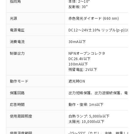
指向角
本体: 2～10°
反射板: 30°
光源
赤色発光ダイオード (660 nm)
電源電圧
DC12～24V±10% リップル(p-p)10
消費電流
30mA以下
制御出力
NPNオープンコレクタ
DC26.4V以下
100mA以下
残留電圧: 2V以下
動作モード
遮光時ON
保護回路
出力短絡保護、出力逆接続保護、電源
応答時間
動作・復帰: 1ms以下
※1 対応状況
使用周囲照度
白熱ランプ: 5,000lx以下
太陽光: 10,000lx以下
対応済み：EU RoHS指令（10物質）の
使用温度範囲
-25～55℃（ただし、氷結、結露しな