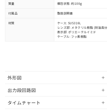
当社は規制貨物を破棄する場合は、完
ル) (DEHP)(別名：DOP) 1000ppm以下、フタル酸ブチ
正式な納期状況および標準価格はお客
ル類) : 1000ppm、
質量
梱包状態: 約100g
ルベンジル（BBP） 1000ppm以下、フタル酸ジブチル
全に破砕するなど、違法に輸出されな
DBP(フタル酸ジブチル) : 1000ppm、 DIBP(フタル酸ジ
様のお取引先、またはお客様担当のオ
（DBP） 1000ppm以下、フタル酸ジイソブチル
イソブチル) : 1000ppm、 BBP(フタル酸ブチルベンジ
△
一定数には満たないが在庫あり
いよう必要な手段を講じます。
ムロン制御機器販売店・当社販売員に
(DIBP) 1000ppm以下
ル) : 1000ppm、
付属品
取扱説明書
当社は貴社製品を、核兵器、ミサイ
但し、RoHS指令で産業用監視および制御機器に対する
DEHP(フタル酸ビス(2-エチルヘキシル)) : 1000ppm
ご相談ください。
適用除外項目は除く。
ル、化学兵器、生物兵器またはその他
－
在庫なし(最新の在庫状況につ
オムロン制御機器販売店や当社販売拠
材質
ケース: SUS316L
フタル酸エステル類の４物質については閾値を超える意
武器並びにこれらの製造装置等に一切
いては、お客様のお取引先、ま
図的な使用がないことを確認しています。
レンズ部: メタクリル樹脂 (耐油高分子
点は「
販売ネットワーク
」をご確認
※2 環境保護使用期限
使用いたしません。
表示部: ポリエーテルイミド
たはお客様担当のオムロン制御
ください。
ケーブル: フッ素樹脂
当社は、貴社製品を第三者に販売する
機器販売店・当社販売員にご確
在庫状況および標準価格結果を当社の
※2 対応予定月
「ｅ」：有害物質（10物質）のすべてが基
場合は、上記1、2および3の内容を当
認ください)
事前の承諾なく第三者に漏洩または開
準値以下であることを示します。
該第三者に通知します。また当社は、
示しないようお願いします。
部品在庫の切り替え状況などにより、予定
「10」：通常の使用状況下において有害物
販売先および販売に係わる関係者が違
マイパーツ機能（部品リスト作成サー
空
受注生産機種、また在庫状況の
月が前後することがあります。
質が外部に漏えいし、環境に深刻な影響を
法に輸出するおそれがある場合は、取
ビス）をご利用いただくには、I-Web
白
情報を公開していない機種
及ぼさない年数を意味します。
り引きをいたしません。
メンバーズにご登録されている必要が
「－」：未確認です。当社販売部門へお問
あります。
い合わせください。
お客様が当ウェブサイト上で当社にご
外形図
※3 非含有証明書ダウンロード
登録された部品リストについて、当社
および当社の共同利用者が、当社の製
情報更新：2026/02/18
下記の非含有証明書をダウンロードするこ
出力段回路図
品・サービスに関するお客様との取
とができます。
合意する
キャンセル
引・商談に必要な範囲で利用すること
情報更新：2026/02/18
をご了承ください。
タイムチャート
EU RoHS指令（10物質）の非含有証明書
※当社の共同利用者とは、
"個人情報
51物質の非含有証明書（当社基準）
情報更新：2026/02/18