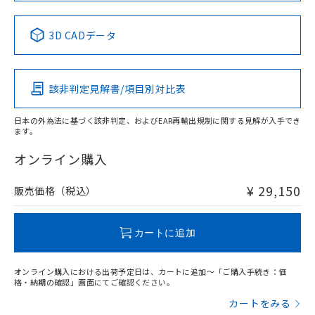
中国 RoHS表
※1 ※2
3D CADデータ
Pb
Hg
Cd
Cr(VI)
該非判定見解書/項目別対比表
X
O
O
O
日本の外為法に基づく該非判定、およびEAR再輸出規制に関する見解が入手でき
ます。
"対応済み"や非含有の記載がされた商品であっても、流通
在庫等で未対応品が混在する可能性があります。
オンライン購入
非含有品が必要な際は、弊社営業部門もしくは販売店へお
問い合わせください。
¥ 29,150
販売価格（税込）
この製品のRoHS/REACH対応状況ページへ
カートに追加
オンライン購入における出荷予定日は、カートに追加～「ご購入手続き：価
格・納期の確認」画面にてご確認ください。
カートをみる