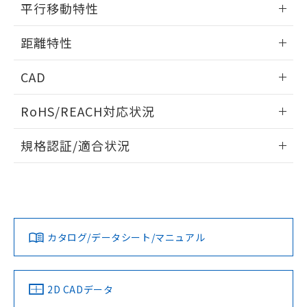
の共同利用に関して"
の「1.共同利
平行移動特性
※本証明書は発行日時点で非含有を証明す
用者の範囲」に記載されている法人を
るもので、過去に遡って非含有を証明する
指します。
情報更新：2026/02/18
ものではありません。
距離特性
また、RoHS指令のフタル酸エステル類４
物質の対応では、対応完了までの期間は出
情報更新：2026/02/18
CAD
荷製品に未対応品が混在することから備考
欄に対応日を記載しておりました。
受光出力-距離特性
ログイン/会員登録いただくと、CADデータをダウンロー
RoHS/REACH対応状況
既に当社にて対応品への在庫切替を完了
ドすることができます。
していることから、特段のことがない限
情報更新：2026/7/29
り、2022年1月12日より割愛しておりま
規格認証/適合状況
す。
ログイン/会員登録
EU RoHS
注意事項・凡例
E3ZR-CR61D 2Mについての規格認証/適合状況については、
「カスタマーサポートセンタ お客様相談室」または貴社担当
オムロン営業員または販売店にお問い合わせください。
対応状況
対応予定月
※1
※2
ダウンロードデータをご利用いただく前に、以下を必ずお読
みください。
お問い合わせ
カタログ/データシート/マニュアル
対応済み
ソフトウェアの使用条件
中国 RoHS
注意事項・凡例
2D CADデータ