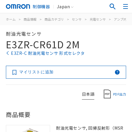
制御機器
Japan
ホーム
>
商品情報
>
商品カテゴリ
>
センサ
>
光電センサ
>
アンプ内蔵
耐油光電センサ
E3ZR-CR61D 2M
E3ZR-C 耐油光電センサ 形式セレクタ
マイリストに追加
日本語
PDF出力
商品概要
耐油光電センサ, 回帰反射形（MSR