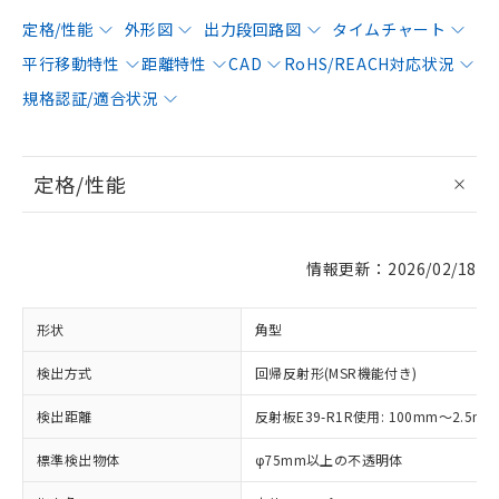
定格/性能
外形図
出力段回路図
タイムチャート
平行移動特性
距離特性
CAD
RoHS/REACH対応状況
規格認証/適合状況
定格/性能
情報更新：2026/02/18
形状
角型
検出方式
回帰反射形(MSR機能付き)
検出距離
反射板E39-R1R使用: 100mm～2.5m
標準検出物体
φ75mm以上の不透明体