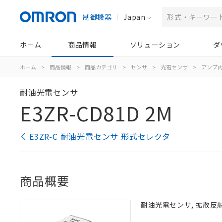
制御機器
Japan
ホーム
商品情報
ソリューション
ダ
ホーム
>
商品情報
>
商品カテゴリ
>
センサ
>
光電センサ
>
アンプ
耐油光電センサ
E3ZR-CD81D 2M
E3ZR-C 耐油光電センサ 形式セレクタ
商品概要
耐油光電センサ, 拡散反射形