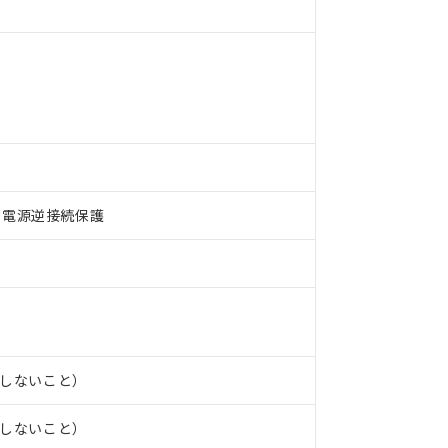
、電源逆接続保護
 RoHS指令（10物質）の非含有に対応した製品が提供可能な商品です
oHS指令（10物質）の非含有に対応した製品に切り替える予定のある
 RoHS指令（10物質）の非含有に非対応の商品で、対応品を出す予
 RoHS指令（10物質）の非含有の対応状況を調査中または確認中の
ンス料など無形物で、有害物質有無と関係のない商品です。
○×表
より、非含有部品としていたものが、含有品と判明した場合などやむ
みいただき、同意のうえご利用ください。
露しないこと）
材料含有率が中国RoHSの基準値以下であることを示します。
材料含有率が中国RoHSの基準値を超えていることを示します。
、当社制御機器事業取扱商品の当社在庫状況および標準価格(税抜)
ら貴社製品のうち、外国為替および外国貿易法に定める商品（以下｢
質）：
す。当社販売部門へお問い合わせください。
 水銀(Hg) 1000ppm以下、 カドミウム(Cd) 100ppm以下、
露しないこと）
たは国外への提供する場合は、日本国政府の輸出許可(または役務取
000ppm以下、ポリ臭化ビフェニル類(PBB) 1000ppm以下、ポリ臭化ジフェニルエーテル類(P