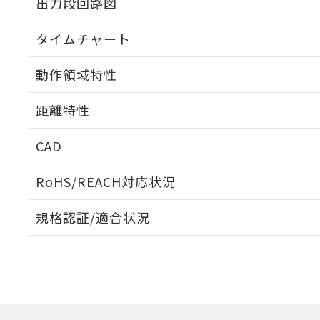
出力段回路図
タイムチャート
動作領域特性
距離特性
CAD
受光出力-距離特性
ログイン/会員登録いただくと、CADデータをダウンロ
RoHS/REACH対応状況
規格認証/適合状況
EU RoHS
注意事項・凡例
E3ZR-CD81D 2Mについての規格認証/適合状況につい
販売店にお問い合わせください。
ダウンロードデータをご利用いただく前に、以下を必ずお読
対応状況
対応予定月
※1
※2
ソフトウェアの使用条件