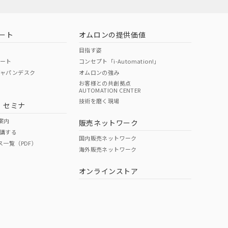
ート
オムロンの提供価値
目指す姿
ポート
コンセプト「i-Automation!」
ジャパンデスク
オムロンの強み
お客様との共創拠点
AUTOMATION CENTER
DIBP
BBP
DEHP
環境保護
技術を磨く現場
・セミナ
使用期限
案内
販売ネットワーク
講する
O
O
O
10
国内販売ネットワーク
ス一覧（PDF）
海外販売ネットワーク
オンラインストア
状況ページへ