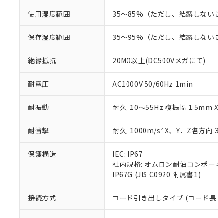
当社制御機器
などの必要な
フタル酸ビス(2-エチルヘ
号
*中国RoHS10物質の基準値 
ル（DBP） 1000ppm
在庫状況およ
当社は規制貨
使用湿度範囲
35～85%（ただし、結露しない
Pb(鉛) :1000ppm、 Hg
但し、RoHS指令で産
のであり、閲
ます。
Cr(Ⅵ)(六価クロム) : 
フタル酸エステル類の４
○
一定数以
DBP(フタル酸ジブチル) :
い。
当社は貴社製
保存湿度範囲
35～95%（ただし、結露しない
DEHP(フタル酸ビス(2-エ
正式な納期状
置等に一切使
当社販売員に
※2 対応予定月
△
一定数に
当社は、貴社
絶縁抵抗
20MΩ以上(DC500Vメガにて)
オムロン制御
また当社は、
※2 環境保護使
在庫状況およ
部品在庫の切り替
たしません。
－
在庫なし
耐電圧
AC1000V 50/60Hz 1min
す。
「ｅ」：有害物質
機器販売
マイパーツ機
「10」：通常の
ている必要が
耐振動
耐久: 10～55Hz 複振幅 1.5mm
味します。
空
受注生産
お客様が当ウ
※3 非含有証明
「－」：未確認で
白
が、当社の製
2
耐衝撃
耐久: 1000m/s
X、Y、Z各方向 
さい。
下記の非含有証明
※当社の共同
保護構造
IEC: IP67
いる法人を指
EU RoHS指令（
社内規格: オムロン耐油コンポー
51物質の非含有証
IP67G (JIS C0920 附属書1)
※本証明書は発行
また、RoHS指
混在することから
接続方式
コード引き出しタイプ (コード長 
既に当社にて対応
り割愛しておりま