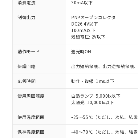
消費電流
30mA以下
制御出力
PNPオープンコレクタ
DC26.4V以下
100mA以下
残留電圧: 2V以下
動作モード
遮光時ON
※1 対応状況
保護回路
出力短絡保護、出力逆接続保護
対応済み：EU
応答時間
動作・復帰: 1ms以下
対応予定：EU R
対応予定なし：EU
調査・確認中：EU
ご利用条件
使用周囲照度
白熱ランプ: 5,000lx以下
非該当品：ライセ
太陽光: 10,000lx以下
※1 中国RoHS
仕入先様の事情に
があります。
以下の条件をお読
使用温度範囲
-25～55℃（ただし、氷結、結
「○」：最大均質
「×」：最大均質
本サービスは
当社は、これ
*EU RoHS指令（10物
「－」：未確認で
鉛(Pb) 1000ppm以下、
保存温度範囲
-40～70℃（ただし、氷結、結
くものです。
う）を輸出ま
記
説明
六価クロム(Cr(Ⅵ)) 1