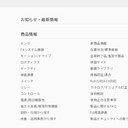
対応済み
お知らせ・最新情報
中国 RoHS
注意事項・凡例
商品情報
中国 RoHS表
※1 ※2
センサ
新商品情報
FAシステム機器
在庫状況/標準価格
Pb
Hg
Cd
Cr(V
モーション/ドライブ
生産終了品/推奨代替品
ロボティクス
特設サイト
セーフティ
動画ライブラリ
検出物体の大きさ-距離特性
検査装置
規格認証/適合
X
O
O
O
スイッチ
RoHS/REACH対応
リレー
カタログ/マニュアル訂正
コントロール
技術解説
"対応済み"や非含有の記載がされた商品であっても、流通
電源/周辺機器他
使用上の注意事項
非含有品が必要な際は、弊社営業部門もしくは販売店へお
省エネ支援/環境対策機器
製品に関するFAQ
目的・仕様から探す
FA用語辞典
改善・活用事例から探す
製品セキュリティへの取