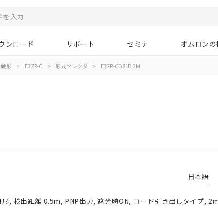
ウンロード
サポート
セミナ
オムロンの
内蔵形
>
E3ZR-C
>
形式セレクタ
>
E3ZR-CD81D 2M
日本語
, 検出距離 0.5m, PNP出力, 遮光時ON, コード引き出しタイプ, 2