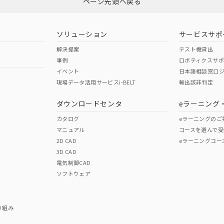
ページ先頭へ戻る
ダウンロードはこちら
ソリューション
サービスサポ
解決提案
テスト機貸出
事例
ロボティクスサ
イベント
日本語相談窓口
現場データ活用サービスi-BELT
輸出該非判定
I)
PBBs
PBDEs
DBP
ダウンロードセンタ
eラーニング
カタログ
eラーニングのご
マニュアル
コースを選んで受
O
O
O
2D CAD
eラーニングコー
3D CAD
電気制御CAD
在庫等で未対応品が混在する可能性があります。
ソフトウェア
問い合わせください。
この製品のRoHS/REACH対応
り組み