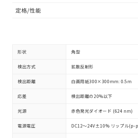
定格/性能
形状
角型
検出方式
拡散反射形
検出距離
白画用紙300×300mm: 0.5m
応差
検出距離の20%以下
光源
赤色発光ダイオード (624 nm)
電源電圧
DC12～24V±10% リップル(p-