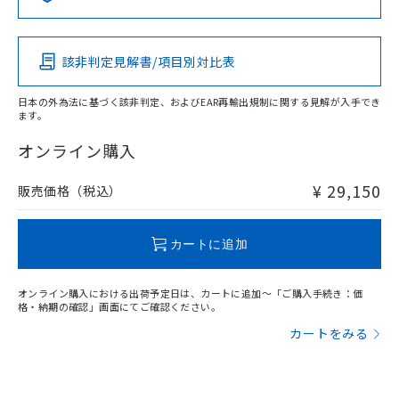
Pb
Hg
Cd
Cr(VI)
該非判定見解書/項目別対比表
X
O
O
O
検出物体の大きさ-距離特性
日本の外為法に基づく該非判定、およびEAR再輸出規制に関する見解が入手でき
ます。
"対応済み"や非含有の記載がされた商品であっても、流通
在庫等で未対応品が混在する可能性があります。
オンライン購入
非含有品が必要な際は、弊社営業部門もしくは販売店へお
問い合わせください。
¥ 29,150
販売価格（税込）
この製品のRoHS/REACH対応状況ページへ
カートに追加
オンライン購入における出荷予定日は、カートに追加～「ご購入手続き：価
格・納期の確認」画面にてご確認ください。
カートをみる