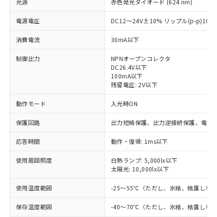
光源
赤色発光ダイオード (624 nm)
電源電圧
DC12～24V±10% リップル(p-p)10
消費電流
30mA以下
制御出力
NPNオープンコレクタ
DC26.4V以下
100mA以下
残留電圧: 2V以下
動作モード
入光時ON
保護回路
出力短絡保護、出力逆接続保護、電源
応答時間
動作・復帰: 1ms以下
使用周囲照度
白熱ランプ: 5,000lx以下
太陽光: 10,000lx以下
※1 対応状況
使用温度範囲
-25～55℃（ただし、氷結、結露しな
対応済み：EU RoHS指令（10物質）の
非含有に対応した製品が提供可能な商品で
保存温度範囲
-40～70℃（ただし、氷結、結露しな
す。