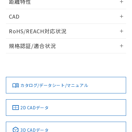
距離特性
るもので、過去に遡って非含有を証明する
指します。
ものではありません。
情報更新：2026/02/18
また、RoHS指令のフタル酸エステル類４
CAD
物質の対応では、対応完了までの期間は出
受光出力-距離特性
荷製品に未対応品が混在することから備考
ログイン/会員登録いただくと、CADデータをダウンロー
RoHS/REACH対応状況
欄に対応日を記載しておりました。
ドすることができます。
既に当社にて対応品への在庫切替を完了
情報更新：2026/7/29
規格認証/適合状況
していることから、特段のことがない限
り、2022年1月12日より割愛しておりま
ログイン/会員登録
EU RoHS
注意事項・凡例
E3ZR-CD61L 2Mについての規格認証/適合状況については、
す。
「カスタマーサポートセンタ お客様相談室」または貴社担当
オムロン営業員または販売店にお問い合わせください。
対応状況
対応予定月
※1
※2
ダウンロードデータをご利用いただく前に、以下を必ずお読
みください。
お問い合わせ
カタログ/データシート/マニュアル
対応済み
ソフトウェアの使用条件
中国 RoHS
注意事項・凡例
2D CADデータ
中国 RoHS表
※1 ※2
3D CADデータ