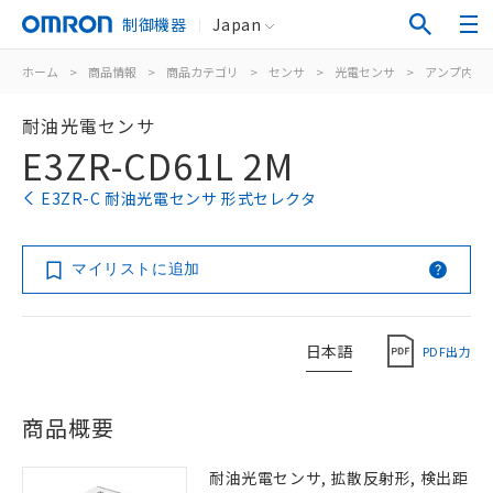
制御機器
Japan
ホーム
>
商品情報
>
商品カテゴリ
>
センサ
>
光電センサ
>
アンプ内蔵
耐油光電センサ
E3ZR-CD61L 2M
E3ZR-C 耐油光電センサ 形式セレクタ
マイリストに追加
日本語
PDF出力
商品概要
耐油光電センサ, 拡散反射形, 検出距