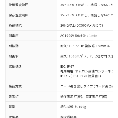
対応予定：EU RoHS指令（10物質）の非含
使用湿度範囲
35～85%（ただし、結露しないこと）
ご利用条件
有に対応した製品に切り替える予定のある
保存湿度範囲
35～95%（ただし、結露しないこと）
商品です。
対応予定なし：EU RoHS指令（10物質）の
以下の条件をお読みいただき、同意のうえ
絶縁抵抗
20MΩ以上(DC500Vメガにて)
非含有に非対応の商品で、対応品を出す予
ご利用ください。
定はありません。
耐電圧
AC1000V 50/60Hz 1min
調査・確認中：EU RoHS指令（10物質）の
本サービスは、当社制御機器事業取扱
※1 中国RoHS○×表
非含有の対応状況を調査中または確認中の
耐振動
商品の当社在庫状況および標準価格
耐久: 10～55Hz 複振幅 1.5mm X、Y
商品です。
(税抜)を提供させていただくもので
「○」：最大均質材料含有率が中国RoHSの
非該当品：ライセンス料など無形物で、有
2
耐衝撃
耐久: 1000m/s
X、Y、Z各方向 3回
す。
基準値以下であることを示します。
害物質有無と関係のない商品です。
当社制御機器事業取扱商品の中には、
「×」：最大均質材料含有率が中国RoHSの
仕入先様の事情により、非含有部品として
保護構造
IEC: IP67
本サービスの対象外となる商品もある
基準値を超えていることを示します。
いたものが、含有品と判明した場合などや
社内規格: オムロン耐油コンポーネント
当社は、これら貴社製品のうち、外国
ことをご了承ください。
「－」：未確認です。当社販売部門へお問
IP67G (JIS C0920 附属書1)
むを得ず変更することがあります。
為替および外国貿易法に定める商品
在庫状況および標準価格照会結果は、
い合わせください。
（以下｢規制貨物等」という）を輸出
記載している更新日時点での社内デー
接続方式
コード引き出しタイプ (コード長 2m)
*EU RoHS指令（10物質）：
または国外への提供する場合は、日本
記
タに基づき作成されるものであり、閲
説明
鉛(Pb) 1000ppm以下、 水銀(Hg) 1000ppm以下、 カド
*中国RoHS10物質の基準値 (GB/T26572)：
国政府の輸出許可(または役務取引許
号
覧された時点での実際の在庫および標
ミウム(Cd) 100ppm以下、
表示灯
動作表示灯(橙)、安定表示灯(緑)
Pb(鉛) :1000ppm、 Hg(水銀) : 1000ppm、 Cd(カドミウ
可)を取得するなどの必要な手続きを
六価クロム(Cr(Ⅵ)) 1000ppm以下、ポリ臭化ビフェニル
ム) : 100ppm、
準価格とは異なる場合があることをご
類(PBB) 1000ppm以下、ポリ臭化ジフェニルエーテル類
Cr(Ⅵ)(六価クロム) : 1000ppm、 PBBs(ポリ臭化ビフェ
とります。
質量
了承ください。
梱包状態: 約100g
(PBDE) 1000ppm以下、フタル酸ビス(2-エチルヘキシ
○
一定数以上の在庫あり
ニル類) : 1000ppm、 PBDEs(ポリ臭化ジフェニルエーテ
当社は規制貨物を破棄する場合は、完
ル) (DEHP)(別名：DOP) 1000ppm以下、フタル酸ブチ
正式な納期状況および標準価格はお客
ル類) : 1000ppm、
ルベンジル（BBP） 1000ppm以下、フタル酸ジブチル
全に破砕するなど、違法に輸出されな
DBP(フタル酸ジブチル) : 1000ppm、 DIBP(フタル酸ジ
付属品
取扱説明書