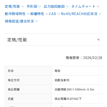
定格/性能
外形図
出力段回路図
タイムチャート
動作領域特性
距離特性
CAD
RoHS/REACH対応状況
規格認証/適合状況
定格/性能
情報更新：2026/02/18
形状
角型
検出方式
拡散反射形
検出距離
白画用紙300×300mm: 0.5m
応差
検出距離の20%以下