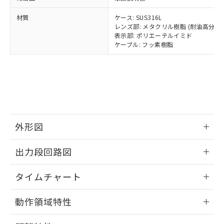
様のお取引先、またはお客様担当のオ
（DBP） 1000ppm以下、フタル酸ジイソブチル
イソブチル) : 1000ppm、 BBP(フタル酸ブチルベンジ
△
一定数には満たないが在庫あり
いよう必要な手段を講じます。
ムロン制御機器販売店・当社販売員に
(DIBP) 1000ppm以下
ル) : 1000ppm、
材質
当社は貴社製品を、核兵器、ミサイ
ケース: SUS316L
但し、RoHS指令で産業用監視および制御機器に対する
DEHP(フタル酸ビス(2-エチルヘキシル)) : 1000ppm
ご相談ください。
適用除外項目は除く。
レンズ部: メタクリル樹脂 (耐油高分子
ル、化学兵器、生物兵器またはその他
－
在庫なし(最新の在庫状況につ
オムロン制御機器販売店や当社販売拠
フタル酸エステル類の４物質については閾値を超える意
表示部: ポリエーテルイミド
武器並びにこれらの製造装置等に一切
いては、お客様のお取引先、ま
図的な使用がないことを確認しています。
点は「
販売ネットワーク
」をご確認
ケーブル: フッ素樹脂
※2 環境保護使用期限
使用いたしません。
たはお客様担当のオムロン制御
ください。
当社は、貴社製品を第三者に販売する
機器販売店・当社販売員にご確
在庫状況および標準価格結果を当社の
※2 対応予定月
「ｅ」：有害物質（10物質）のすべてが基
場合は、上記1、2および3の内容を当
認ください)
事前の承諾なく第三者に漏洩または開
準値以下であることを示します。
該第三者に通知します。また当社は、
示しないようお願いします。
部品在庫の切り替え状況などにより、予定
「10」：通常の使用状況下において有害物
販売先および販売に係わる関係者が違
マイパーツ機能（部品リスト作成サー
空
受注生産機種、また在庫状況の
月が前後することがあります。
質が外部に漏えいし、環境に深刻な影響を
法に輸出するおそれがある場合は、取
ビス）をご利用いただくには、I-Web
白
情報を公開していない機種
及ぼさない年数を意味します。
り引きをいたしません。
メンバーズにご登録されている必要が
「－」：未確認です。当社販売部門へお問
外形図
あります。
い合わせください。
お客様が当ウェブサイト上で当社にご
※3 非含有証明書ダウンロード
情報更新：2026/02/18
登録された部品リストについて、当社
出力段回路図
および当社の共同利用者が、当社の製
下記の非含有証明書をダウンロードするこ
品・サービスに関するお客様との取
情報更新：2026/02/18
とができます。
タイムチャート
合意する
キャンセル
引・商談に必要な範囲で利用すること
をご了承ください。
情報更新：2026/02/18
EU RoHS指令（10物質）の非含有証明書
※当社の共同利用者とは、
"個人情報
動作領域特性
51物質の非含有証明書（当社基準）
の共同利用に関して"
の「1.共同利
※本証明書は発行日時点で非含有を証明す
情報更新：2026/02/18
用者の範囲」に記載されている法人を