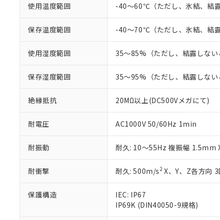
号
*中国RoHS10物質の基準値 
使用温度範囲
-40～60℃（ただし、氷結、結
ル（DBP） 1000ppm
在庫状況およ
当社は規制貨
Pb(鉛) :1000ppm、 Hg
但し、RoHS指令で産
のであり、閲
ます。
Cr(Ⅵ)(六価クロム) : 
フタル酸エステル類の４
○
一定数以
DBP(フタル酸ジブチル) :
い。
当社は貴社製
保存温度範囲
-40～70℃（ただし、氷結、結
DEHP(フタル酸ビス(2-エ
正式な納期状
置等に一切使
当社販売員に
※2 対応予定月
△
一定数に
当社は、貴社
使用湿度範囲
35～85%（ただし、結露しな
オムロン制御
また当社は、
※2 環境保護使
在庫状況およ
部品在庫の切り替
たしません。
－
在庫なし
保存湿度範囲
35～95%（ただし、結露しな
す。
「ｅ」：有害物質
機器販売
マイパーツ機
「10」：通常の
絶縁抵抗
20MΩ以上(DC500Vメガにて)
ている必要が
味します。
空
受注生産
お客様が当ウ
※3 非含有証明
「－」：未確認で
白
が、当社の製
耐電圧
AC1000V 50/60Hz 1min
さい。
下記の非含有証明
※当社の共同
耐振動
耐久: 10～55Hz 複振幅 1.5mm
いる法人を指
EU RoHS指令（
51物質の非含有証
2
耐衝撃
耐久: 500m/s
X、Y、Z各方向 
※本証明書は発行
また、RoHS指
混在することから
保護構造
IEC: IP67
既に当社にて対応
IP69K (DIN40050-9規格)
り割愛しておりま