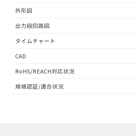
外形図
出力段回路図
タイムチャート
CAD
ログイン/会員登録いただくと、CADデータをダウンロ
RoHS/REACH対応状況
規格認証/適合状況
EU RoHS
注意事項・凡例
UL認証
CSA認証
CEマーキング
ダウンロードデータをご利用いただく前に、以下を必ずお読
No
No
Yes
対応状況
対応予定月
※1
※2
ソフトウェアの使用条件
対応済み