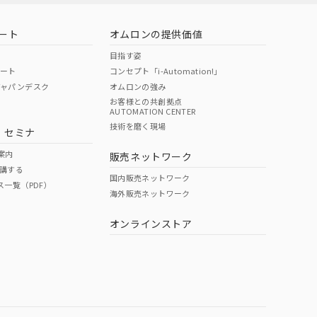
ート
オムロンの提供価値
目指す姿
ポート
コンセプト「i-Automation!」
ジャパンデスク
オムロンの強み
お客様との共創拠点
AUTOMATION CENTER
DIBP
BBP
DEHP
環境保護
技術を磨く現場
・セミナ
状況ページへ
使用期限
検索ください
案内
販売ネットワーク
講する
O
O
O
10
国内販売ネットワーク
ス一覧（PDF）
海外販売ネットワーク
オンラインストア
状況ページへ