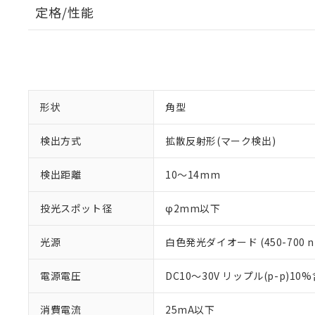
定格/性能
形状
角型
検出方式
拡散反射形(マーク検出)
検出距離
10～14mm
投光スポット径
φ2mm以下
光源
白色発光ダイオード (450-700 n
電源電圧
DC10～30V リップル(p-p)10
消費電流
25mA以下