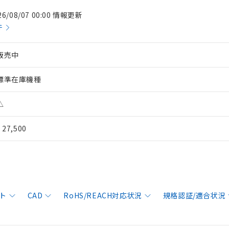
26/08/07 00:00 情報更新
件
販売中
標準在庫機種
△
¥ 27,500
ト
CAD
RoHS/REACH対応状況
規格認証/適合状況