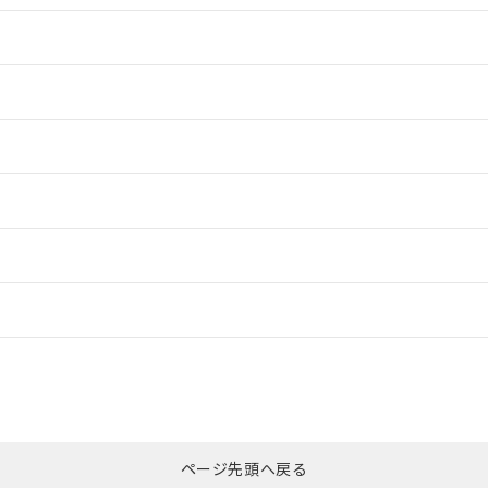
情報更新：2
情報更新：2
情報更新：2
ードすることができます。
情報更新：
ログイン/会員登録
CCC認証
電波法
みください。
N/A
N/A
非含有証明書
※3
ページ先頭へ戻る
ダウンロードはこちら