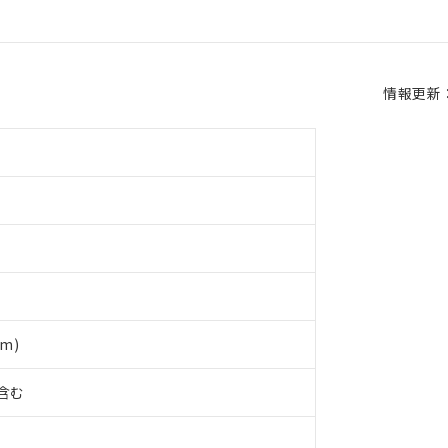
情報更新：2
m)
%含む