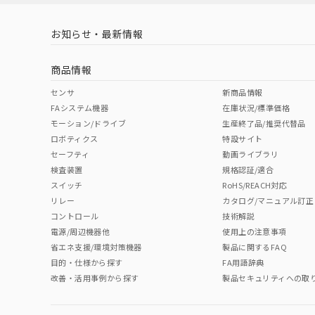
LR型式承認
DNV型式承認
BV型式承認
KR
（イギリス
（ノルウェー
（フランス
（
お知らせ・最新情報
中国 RoHS
注意事項・凡例
船舶規格）
船舶規格）
船舶規格）
船
商品情報
No
No
No
No
中国 RoHS表
※1 ※2
センサ
新商品情報
FAシステム機器
在庫状況/標準価格
Pb
Hg
Cd
Cr(V
モーション/ドライブ
生産終了品/推奨代替品
ロボティクス
特設サイト
セーフティ
動画ライブラリ
検査装置
規格認証/適合
X
O
O
O
スイッチ
RoHS/REACH対応
リレー
カタログ/マニュアル訂正
コントロール
技術解説
"対応済み"や非含有の記載がされた商品であっても、流通
電源/周辺機器他
使用上の注意事項
非含有品が必要な際は、弊社営業部門もしくは販売店へお
省エネ支援/環境対策機器
製品に関するFAQ
目的・仕様から探す
FA用語辞典
改善・活用事例から探す
製品セキュリティへの取