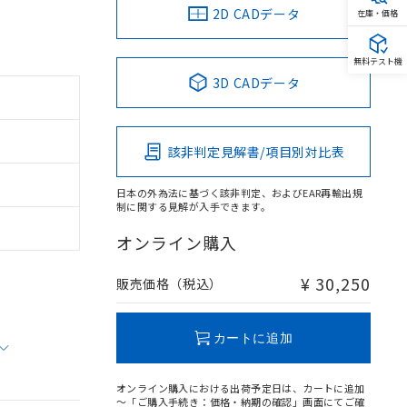
2D CADデータ
在庫・価格
無料テスト機
3D CADデータ
該非判定見解書/項目別対比表
日本の外為法に基づく該非判定、およびEAR再輸出規
制に関する見解が入手できます。
オンライン購入
¥ 30,250
販売価格（税込）
カートに追加
オンライン購入における出荷予定日は、カートに追加
～「ご購入手続き：価格・納期の確認」画面にてご確