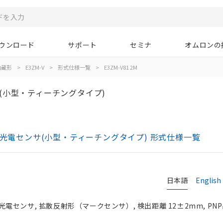
ウンロード
サポート
セミナ
オムロンの
内蔵形
>
E3ZM-V
>
形式仕様一覧
>
E3ZM-V81 2M
(小型・ティーチングタイプ)
蔵光電センサ(小型・ティーチングタイプ) 形式仕様一覧
日本語
English
センサ, 拡散反射形（マークセンサ）, 検出距離 12±2mm, PNP