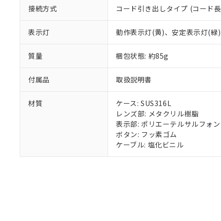
接続方式
コード引き出しタイプ (コード長 
表示灯
動作表示灯(黄)、安定表示灯(緑
質量
梱包状態: 約85g
付属品
取扱説明書
材質
ケース: SUS316L
レンズ部: メタクリル樹脂
表示部: ポリエーテルサルフォン
ボタン: フッ素ゴム
ケーブル: 塩化ビニル