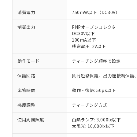
消費電力
750mW以下（DC30V）
制御出力
PNPオープンコレクタ
DC30V以下
100mA以下
残留電圧: 2V以下
※1 対応状況
動作モード
ティーチング順序で設定
対応済み：EU
保護回路
負荷短絡保護、出力逆接続保護
対応予定：EU R
対応予定なし：EU
応答時間
動作・復帰: 50µs以下
調査・確認中：EU
ご利用条件
非該当品：ライセ
※1 中国RoHS
仕入先様の事情に
感度調整
ティーチング方式
があります。
以下の条件をお読
「○」：最大均質
使用周囲照度
白熱ランプ: 3,000lx以下
「×」：最大均質
本サービスは
当社は、これ
*EU RoHS指令（10物
太陽光: 10,000lx以下
「－」：未確認で
鉛(Pb) 1000ppm以下、
くものです。
う）を輸出ま
記
説明
六価クロム(Cr(Ⅵ)) 1
当社制御機器
などの必要な
フタル酸ビス(2-エチルヘ