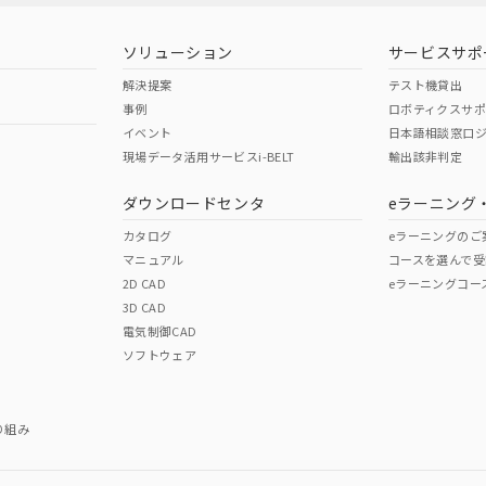
型式承認
NK型式承認
ABS型式承認
韓国
（日本
（アメリカ
ソリューション
サービスサポ
舶規格）
船舶規格）
船舶規格）
解決提案
テスト機貸出
事例
ロボティクスサ
No
No
イベント
日本語相談窓口
現場データ活用サービスi-BELT
輸出該非判定
I)
PBBs
PBDEs
DBP
ダウンロードセンタ
eラーニング
この製品の規格認証/適合
その他の認証はこちらのページからご
カタログ
eラーニングのご
マニュアル
コースを選んで受
O
O
O
2D CAD
eラーニングコー
3D CAD
電気制御CAD
在庫等で未対応品が混在する可能性があります。
ソフトウェア
問い合わせください。
この製品のRoHS/REACH対応
り組み