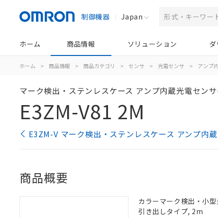
制御機器
Japan
ホーム
商品情報
ソリューション
ダ
ホーム
>
商品情報
>
商品カテゴリ
>
センサ
>
光電センサ
>
アンプ
マーク検出・ステンレスケース アンプ内蔵光電センサ
E3ZM-V81 2M
E3ZM-V マーク検出・ステンレスケース アンプ内
商品概要
カラーマーク検出・小型光電
引き出しタイプ, 2m