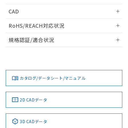
指します。
ものではありません。
情報更新：2025/11/10
CAD
また、RoHS指令のフタル酸エステル類４
物質の対応では、対応完了までの期間は出
ログイン/会員登録いただくと、CADデータをダウンロー
荷製品に未対応品が混在することから備考
RoHS/REACH対応状況
ドすることができます。
欄に対応日を記載しておりました。
既に当社にて対応品への在庫切替を完了
情報更新：2026/7/29
規格認証/適合状況
していることから、特段のことがない限
り、2022年1月12日より割愛しておりま
ログイン/会員登録
EU RoHS
注意事項・凡例
UL認証
CSA認証
CEマーキング
す。
No
No
Yes
対応状況
対応予定月
※1
※2
ダウンロードデータをご利用いただく前に、以下を必ずお読
みください。
カタログ/データシート/マニュアル
対応済み
ソフトウェアの使用条件
LR型式承認
DNV型式承認
BV型式承認
KR型式承
（イギリス
（ノルウェー
（フランス
（韓国
船舶規格）
船舶規格）
船舶規格）
船舶規格
中国 RoHS
注意事項・凡例
2D CADデータ
No
No
No
No
中国 RoHS表
※1 ※2
3D CADデータ