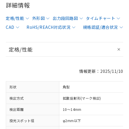
詳細情報
定格/性能
外形図
出力段回路図
タイムチャート
CAD
RoHS/REACH対応状況
規格認証/適合状況
定格/性能
情報更新：2025/11/10
形状
角型
検出方式
拡散反射形(マーク検出)
検出距離
10～14mm
投光スポット径
φ2mm以下