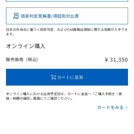
この製品の規格認証/適合状況ページへ
Pb
Hg
Cd
Cr(VI)
その他の認証はこちらのページからご検索ください
該非判定見解書/項目別対比表
X
O
O
O
日本の外為法に基づく該非判定、およびEAR再輸出規制に関する見解が入手でき
ます。
"対応済み"や非含有の記載がされた商品であっても、流通
在庫等で未対応品が混在する可能性があります。
オンライン購入
非含有品が必要な際は、弊社営業部門もしくは販売店へお
問い合わせください。
¥ 31,350
販売価格（税込）
この製品のRoHS/REACH対応状況ページへ
カートに追加
オンライン購入における出荷予定日は、カートに追加～「ご購入手続き：価
格・納期の確認」画面にてご確認ください。
カートをみる