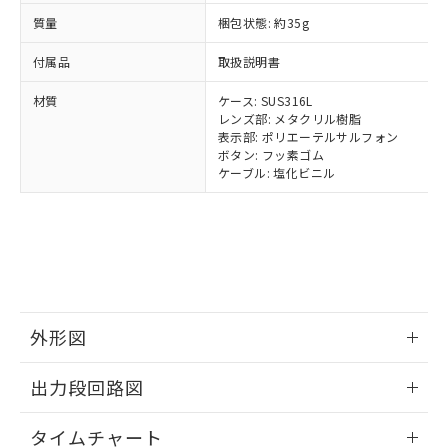
イソブチル) : 1000ppm、 BBP(フタル酸ブチルベンジ
△
一定数には満たないが在庫あり
いよう必要な手段を講じます。
ムロン制御機器販売店・当社販売員に
(DIBP) 1000ppm以下
ル) : 1000ppm、
質量
梱包状態: 約35g
当社は貴社製品を、核兵器、ミサイ
但し、RoHS指令で産業用監視および制御機器に対する
DEHP(フタル酸ビス(2-エチルヘキシル)) : 1000ppm
ご相談ください。
適用除外項目は除く。
ル、化学兵器、生物兵器またはその他
－
在庫なし(最新の在庫状況につ
オムロン制御機器販売店や当社販売拠
フタル酸エステル類の４物質については閾値を超える意
付属品
取扱説明書
武器並びにこれらの製造装置等に一切
いては、お客様のお取引先、ま
図的な使用がないことを確認しています。
点は「
販売ネットワーク
」をご確認
※2 環境保護使用期限
使用いたしません。
たはお客様担当のオムロン制御
ください。
材質
ケース: SUS316L
当社は、貴社製品を第三者に販売する
機器販売店・当社販売員にご確
在庫状況および標準価格結果を当社の
レンズ部: メタクリル樹脂
※2 対応予定月
「ｅ」：有害物質（10物質）のすべてが基
場合は、上記1、2および3の内容を当
認ください)
表示部: ポリエーテルサルフォン
事前の承諾なく第三者に漏洩または開
準値以下であることを示します。
該第三者に通知します。また当社は、
ボタン: フッ素ゴム
示しないようお願いします。
部品在庫の切り替え状況などにより、予定
「10」：通常の使用状況下において有害物
ケーブル: 塩化ビニル
販売先および販売に係わる関係者が違
マイパーツ機能（部品リスト作成サー
空
受注生産機種、また在庫状況の
月が前後することがあります。
質が外部に漏えいし、環境に深刻な影響を
法に輸出するおそれがある場合は、取
ビス）をご利用いただくには、I-Web
白
情報を公開していない機種
及ぼさない年数を意味します。
り引きをいたしません。
メンバーズにご登録されている必要が
「－」：未確認です。当社販売部門へお問
あります。
い合わせください。
お客様が当ウェブサイト上で当社にご
※3 非含有証明書ダウンロード
登録された部品リストについて、当社
および当社の共同利用者が、当社の製
下記の非含有証明書をダウンロードするこ
品・サービスに関するお客様との取
外形図
とができます。
合意する
キャンセル
引・商談に必要な範囲で利用すること
をご了承ください。
情報更新：2025/11/10
EU RoHS指令（10物質）の非含有証明書
出力段回路図
※当社の共同利用者とは、
"個人情報
51物質の非含有証明書（当社基準）
の共同利用に関して"
の「1.共同利
情報更新：2025/11/10
※本証明書は発行日時点で非含有を証明す
用者の範囲」に記載されている法人を
タイムチャート
るもので、過去に遡って非含有を証明する