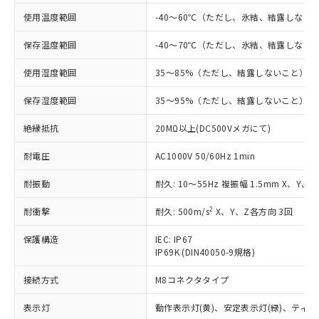
対応予定：EU RoHS指令（10物質）の非含
ご利用条件
使用温度範囲
-40～60℃（ただし、氷結、結露しない
有に対応した製品に切り替える予定のある
商品です。
保存温度範囲
-40～70℃（ただし、氷結、結露しない
対応予定なし：EU RoHS指令（10物質）の
以下の条件をお読みいただき、同意のうえ
非含有に非対応の商品で、対応品を出す予
使用湿度範囲
35～85%（ただし、結露しないこと）
ご利用ください。
定はありません。
調査・確認中：EU RoHS指令（10物質）の
保存湿度範囲
35～95%（ただし、結露しないこと）
本サービスは、当社制御機器事業取扱
※1 中国RoHS○×表
非含有の対応状況を調査中または確認中の
商品の当社在庫状況および標準価格
商品です。
絶縁抵抗
20MΩ以上(DC500Vメガにて)
(税抜)を提供させていただくもので
「○」：最大均質材料含有率が中国RoHSの
非該当品：ライセンス料など無形物で、有
す。
基準値以下であることを示します。
耐電圧
害物質有無と関係のない商品です。
AC1000V 50/60Hz 1min
当社制御機器事業取扱商品の中には、
「×」：最大均質材料含有率が中国RoHSの
仕入先様の事情により、非含有部品として
本サービスの対象外となる商品もある
耐振動
基準値を超えていることを示します。
耐久: 10～55Hz 複振幅 1.5mm X、Y、
いたものが、含有品と判明した場合などや
当社は、これら貴社製品のうち、外国
ことをご了承ください。
「－」：未確認です。当社販売部門へお問
むを得ず変更することがあります。
為替および外国貿易法に定める商品
在庫状況および標準価格照会結果は、
2
耐衝撃
耐久: 500m/s
X、Y、Z各方向 3回
い合わせください。
（以下｢規制貨物等」という）を輸出
記載している更新日時点での社内デー
*EU RoHS指令（10物質）：
または国外への提供する場合は、日本
記
タに基づき作成されるものであり、閲
説明
保護構造
IEC: IP67
鉛(Pb) 1000ppm以下、 水銀(Hg) 1000ppm以下、 カド
*中国RoHS10物質の基準値 (GB/T26572)：
国政府の輸出許可(または役務取引許
IP69K (DIN40050-9規格)
号
覧された時点での実際の在庫および標
ミウム(Cd) 100ppm以下、
Pb(鉛) :1000ppm、 Hg(水銀) : 1000ppm、 Cd(カドミウ
可)を取得するなどの必要な手続きを
六価クロム(Cr(Ⅵ)) 1000ppm以下、ポリ臭化ビフェニル
ム) : 100ppm、
準価格とは異なる場合があることをご
類(PBB) 1000ppm以下、ポリ臭化ジフェニルエーテル類
Cr(Ⅵ)(六価クロム) : 1000ppm、 PBBs(ポリ臭化ビフェ
とります。
接続方式
M8コネクタタイプ
了承ください。
(PBDE) 1000ppm以下、フタル酸ビス(2-エチルヘキシ
○
一定数以上の在庫あり
ニル類) : 1000ppm、 PBDEs(ポリ臭化ジフェニルエーテ
当社は規制貨物を破棄する場合は、完
ル) (DEHP)(別名：DOP) 1000ppm以下、フタル酸ブチ
正式な納期状況および標準価格はお客
ル類) : 1000ppm、
ルベンジル（BBP） 1000ppm以下、フタル酸ジブチル
表示灯
動作表示灯(黄)、安定表示灯(緑)、ティー
全に破砕するなど、違法に輸出されな
DBP(フタル酸ジブチル) : 1000ppm、 DIBP(フタル酸ジ
様のお取引先、またはお客様担当のオ
（DBP） 1000ppm以下、フタル酸ジイソブチル