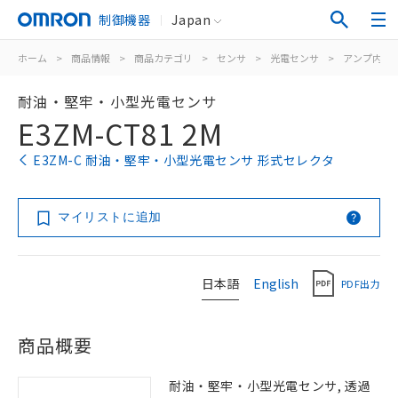
制御機器
Japan
ホーム
>
商品情報
>
商品カテゴリ
>
センサ
>
光電センサ
>
アンプ内蔵
耐油・堅牢・小型光電センサ
E3ZM-CT81 2M
E3ZM-C 耐油・堅牢・小型光電センサ 形式セレクタ
マイリストに追加
日本語
English
PDF出力
商品概要
耐油・堅牢・小型光電センサ, 透過