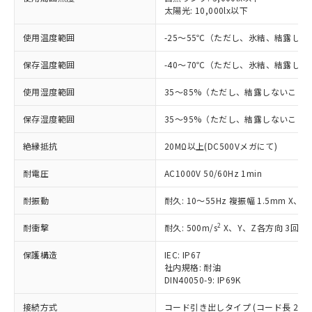
太陽光: 10,000lx以下
対応済み：EU RoHS指令（10物質）の
使用温度範囲
-25～55℃（ただし、氷結、結露し
非含有に対応した製品が提供可能な商品で
す。
保存温度範囲
-40～70℃（ただし、氷結、結露し
対応予定：EU RoHS指令（10物質）の非含
ご利用条件
有に対応した製品に切り替える予定のある
使用湿度範囲
35～85%（ただし、結露しないこと
商品です。
対応予定なし：EU RoHS指令（10物質）の
保存湿度範囲
35～95%（ただし、結露しないこと
以下の条件をお読みいただき、同意のうえ
非含有に非対応の商品で、対応品を出す予
ご利用ください。
定はありません。
絶縁抵抗
20MΩ以上(DC500Vメガにて)
調査・確認中：EU RoHS指令（10物質）の
本サービスは、当社制御機器事業取扱
※1 中国RoHS○×表
非含有の対応状況を調査中または確認中の
耐電圧
AC1000V 50/60Hz 1min
商品の当社在庫状況および標準価格
商品です。
(税抜)を提供させていただくもので
「○」：最大均質材料含有率が中国RoHSの
耐振動
耐久: 10～55Hz 複振幅 1.5mm X、
非該当品：ライセンス料など無形物で、有
す。
基準値以下であることを示します。
害物質有無と関係のない商品です。
当社制御機器事業取扱商品の中には、
2
耐衝撃
耐久: 500m/s
X、Y、Z各方向 3回
「×」：最大均質材料含有率が中国RoHSの
仕入先様の事情により、非含有部品として
本サービスの対象外となる商品もある
基準値を超えていることを示します。
いたものが、含有品と判明した場合などや
当社は、これら貴社製品のうち、外国
ことをご了承ください。
保護構造
IEC: IP67
「－」：未確認です。当社販売部門へお問
むを得ず変更することがあります。
為替および外国貿易法に定める商品
在庫状況および標準価格照会結果は、
社内規格: 耐油
い合わせください。
（以下｢規制貨物等」という）を輸出
DIN40050-9: IP69K
記載している更新日時点での社内デー
*EU RoHS指令（10物質）：
または国外への提供する場合は、日本
記
タに基づき作成されるものであり、閲
説明
鉛(Pb) 1000ppm以下、 水銀(Hg) 1000ppm以下、 カド
*中国RoHS10物質の基準値 (GB/T26572)：
接続方式
国政府の輸出許可(または役務取引許
コード引き出しタイプ (コード長 2m)
ミウム(Cd) 100ppm以下、