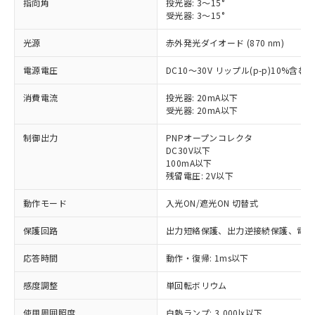
指向角
投光器: 3～15°
受光器: 3～15°
光源
赤外発光ダイオード (870 nm)
電源電圧
DC10～30V リップル(p-p)10%含む
消費電流
投光器: 20mA以下
受光器: 20mA以下
制御出力
PNPオープンコレクタ
DC30V以下
100mA以下
残留電圧: 2V以下
動作モード
入光ON/遮光ON 切替式
保護回路
出力短絡保護、出力逆接続保護、電源
応答時間
動作・復帰: 1ms以下
感度調整
単回転ボリウム
※1 対応状況
使用周囲照度
白熱ランプ: 3,000lx以下