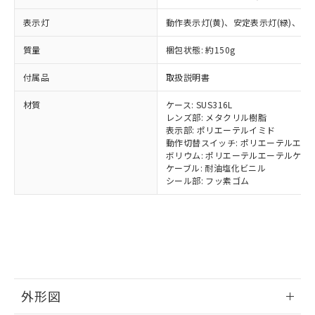
号
覧された時点での実際の在庫および標
Pb(鉛) :1000ppm、 Hg(水銀) : 1000ppm、 Cd(カドミウ
可)を取得するなどの必要な手続きを
六価クロム(Cr(Ⅵ)) 1000ppm以下、ポリ臭化ビフェニル
ム) : 100ppm、
準価格とは異なる場合があることをご
類(PBB) 1000ppm以下、ポリ臭化ジフェニルエーテル類
表示灯
動作表示灯(黄)、安定表示灯(緑)、電源
Cr(Ⅵ)(六価クロム) : 1000ppm、 PBBs(ポリ臭化ビフェ
とります。
了承ください。
(PBDE) 1000ppm以下、フタル酸ビス(2-エチルヘキシ
○
一定数以上の在庫あり
ニル類) : 1000ppm、 PBDEs(ポリ臭化ジフェニルエーテ
当社は規制貨物を破棄する場合は、完
ル) (DEHP)(別名：DOP) 1000ppm以下、フタル酸ブチ
正式な納期状況および標準価格はお客
ル類) : 1000ppm、
質量
梱包状態: 約150g
ルベンジル（BBP） 1000ppm以下、フタル酸ジブチル
全に破砕するなど、違法に輸出されな
DBP(フタル酸ジブチル) : 1000ppm、 DIBP(フタル酸ジ
様のお取引先、またはお客様担当のオ
（DBP） 1000ppm以下、フタル酸ジイソブチル
イソブチル) : 1000ppm、 BBP(フタル酸ブチルベンジ
△
一定数には満たないが在庫あり
いよう必要な手段を講じます。
ムロン制御機器販売店・当社販売員に
(DIBP) 1000ppm以下
ル) : 1000ppm、
付属品
取扱説明書
当社は貴社製品を、核兵器、ミサイ
但し、RoHS指令で産業用監視および制御機器に対する
DEHP(フタル酸ビス(2-エチルヘキシル)) : 1000ppm
ご相談ください。
適用除外項目は除く。
ル、化学兵器、生物兵器またはその他
－
在庫なし(最新の在庫状況につ
オムロン制御機器販売店や当社販売拠
材質
ケース: SUS316L
フタル酸エステル類の４物質については閾値を超える意
武器並びにこれらの製造装置等に一切
いては、お客様のお取引先、ま
図的な使用がないことを確認しています。
点は「
販売ネットワーク
レンズ部: メタクリル樹脂
」をご確認
※2 環境保護使用期限
使用いたしません。
たはお客様担当のオムロン制御
表示部: ポリエーテルイミド
ください。
当社は、貴社製品を第三者に販売する
動作切替スイッチ: ポリエーテルエー
機器販売店・当社販売員にご確
在庫状況および標準価格結果を当社の
※2 対応予定月
「ｅ」：有害物質（10物質）のすべてが基
ボリウム: ポリエーテルエーテルケト
場合は、上記1、2および3の内容を当
認ください)
事前の承諾なく第三者に漏洩または開
ケーブル: 耐油塩化ビニル
準値以下であることを示します。
該第三者に通知します。また当社は、
示しないようお願いします。
シール部: フッ素ゴム
部品在庫の切り替え状況などにより、予定
「10」：通常の使用状況下において有害物
販売先および販売に係わる関係者が違
マイパーツ機能（部品リスト作成サー
空
受注生産機種、また在庫状況の
月が前後することがあります。
質が外部に漏えいし、環境に深刻な影響を
法に輸出するおそれがある場合は、取
ビス）をご利用いただくには、I-Web
白
情報を公開していない機種
及ぼさない年数を意味します。
り引きをいたしません。
メンバーズにご登録されている必要が
「－」：未確認です。当社販売部門へお問
あります。
い合わせください。
お客様が当ウェブサイト上で当社にご
※3 非含有証明書ダウンロード
登録された部品リストについて、当社
および当社の共同利用者が、当社の製
下記の非含有証明書をダウンロードするこ
外形図
品・サービスに関するお客様との取
とができます。
合意する
キャンセル
引・商談に必要な範囲で利用すること