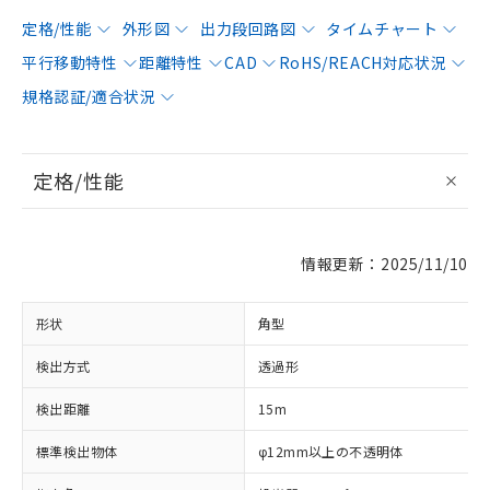
定格/性能
外形図
出力段回路図
タイムチャート
平行移動特性
距離特性
CAD
RoHS/REACH対応状況
規格認証/適合状況
定格/性能
情報更新：2025/11/10
形状
角型
検出方式
透過形
検出距離
15m
標準検出物体
φ12mm以上の不透明体