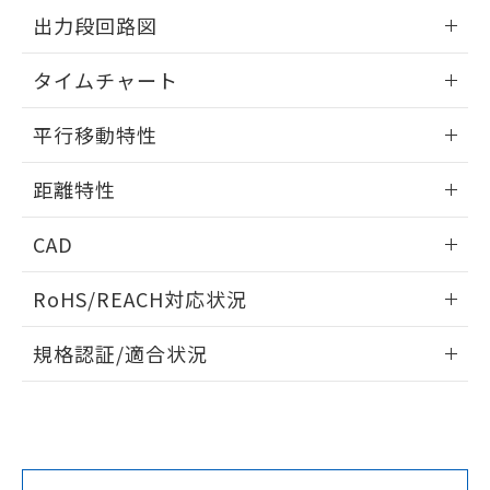
情報更新：2025/11/10
をご了承ください。
出力段回路図
EU RoHS指令（10物質）の非含有証明書
※当社の共同利用者とは、
"個人情報
51物質の非含有証明書（当社基準）
の共同利用に関して"
の「1.共同利
情報更新：2025/11/10
※本証明書は発行日時点で非含有を証明す
タイムチャート
用者の範囲」に記載されている法人を
るもので、過去に遡って非含有を証明する
指します。
情報更新：2025/11/10
ものではありません。
平行移動特性
また、RoHS指令のフタル酸エステル類４
物質の対応では、対応完了までの期間は出
情報更新：2025/11/10
距離特性
荷製品に未対応品が混在することから備考
欄に対応日を記載しておりました。
情報更新：2025/11/10
既に当社にて対応品への在庫切替を完了
CAD
していることから、特段のことがない限
受光出力-距離特性
り、2022年1月12日より割愛しておりま
ログイン/会員登録いただくと、CADデータをダウンロー
RoHS/REACH対応状況
す。
ドすることができます。
情報更新：
規格認証/適合状況
ログイン/会員登録
EU RoHS
注意事項・凡例
UL認証
CSA認証
CEマーキング
No
No
Yes
対応状況
対応予定月
※1
※2
ダウンロードデータをご利用いただく前に、以下を必ずお読