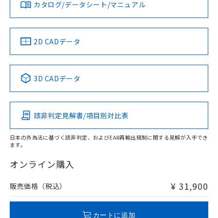
みください。
カタログ/データシート/マニュアル
対応済み
ソフトウェアの使用条件
LR型式承認
DNV型式承認
BV型式承認
KR型式承
（イギリス
（ノルウェー
（フランス
（韓国
船舶規格）
船舶規格）
船舶規格）
船舶規格
中国 RoHS
注意事項・凡例
2D CADデータ
No
No
No
No
中国 RoHS表
※1 ※2
3D CADデータ
この製品の規格認証/適合状況ページへ
Pb
Hg
Cd
Cr(VI)
その他の認証はこちらのページからご検索ください
該非判定見解書/項目別対比表
X
O
O
O
日本の外為法に基づく該非判定、およびEAR再輸出規制に関する見解が入手でき
ます。
"対応済み"や非含有の記載がされた商品であっても、流通
在庫等で未対応品が混在する可能性があります。
オンライン購入
非含有品が必要な際は、弊社営業部門もしくは販売店へお
問い合わせください。
¥ 31,900
販売価格（税込）
この製品のRoHS/REACH対応状況ページへ
カートに追加