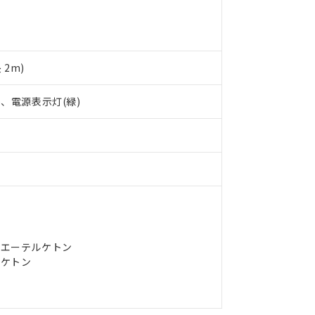
日時点で非含有を証明するもので、過去に遡って非含有を証明するも
令のフタル酸エステル類４物質の対応では、対応完了までの期間は出
備考欄に対応日を記載しておりました。
品への在庫切替を完了していることから、特段のことがない限り、20
2m)
す。
)、電源表示灯(緑)
ルエーテルケトン
ルケトン