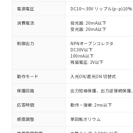
電源電圧
DC10～30V リップル(p-p)10
消費電流
投光器: 20mA以下
受光器: 20mA以下
制御出力
NPNオープンコレクタ
DC30V以下
100mA以下
残留電圧: 2V以下
動作モード
入光ON/遮光ON 切替式
※1 対応状況
保護回路
出力短絡保護、出力逆接続保護
対応済み：EU
応答時間
動作・復帰: 2ms以下
対応予定：EU R
対応予定なし：EU
感度調整
単回転ボリウム
調査・確認中：EU
ご利用条件
非該当品：ライセ
※1 中国RoHS