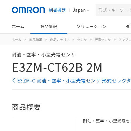
制御機器
Japan
ホーム
商品情報
ソリューション
ダ
ホーム
>
商品情報
>
商品カテゴリ
>
センサ
>
光電センサ
>
アンプ
耐油・堅牢・小型光電センサ
E3ZM-CT62B 2M
E3ZM-C 耐油・堅牢・小型光電センサ 形式セレク
商品概要
耐油・堅牢・小型光電センサ