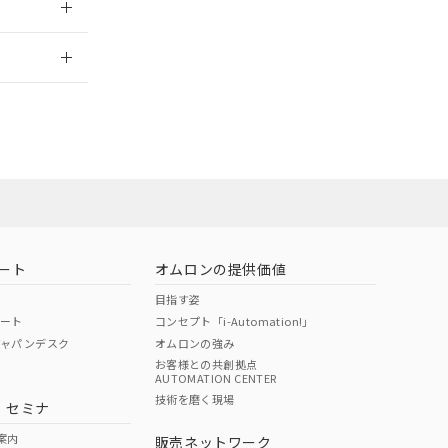
2026/7/29
ート
オムロンの提供価値
目指す姿
ポート
コンセプト「i-Automation!」
ジャパンデスク
オムロンの強み
お客様との共創拠点
AUTOMATION CENTER
DIBP
BBP
DEHP
環境保護
技術を磨く現場
・セミナ
状況ページへ
使用期限
検索ください
案内
販売ネットワーク