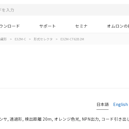
ウンロード
サポート
セミナ
オムロンの
内蔵形
>
E3ZM-C
>
形式セレクタ
>
E3ZM-CT62B 2M
タ
日本語
English
, 透過形, 検出距離 20m, オレンジ色光, NPN出力, コード引き出し