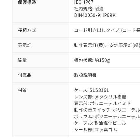
保護構造
IEC: IP67
※本証明書は発行
社内規格: 耐油
また、RoHS指
DIN40050-9: IP69K
混在することから
既に当社にて対応
接続方式
コード引き出しタイプ (コード長 
り割愛しておりま
表示灯
動作表示灯(黄)、安定表示灯(緑
質量
梱包状態: 約150g
付属品
取扱説明書
材質
ケース: SUS316L
レンズ部: メタクリル樹脂
表示部: ポリエーテルイミド
動作切替スイッチ: ポリエーテ
ボリウム: ポリエーテルエーテ
ケーブル: 耐油塩化ビニル
シール部: フッ素ゴム