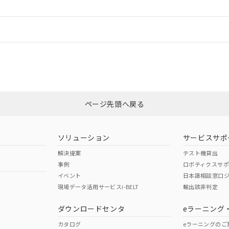
情報更新：
ログイン/会員登録
CCC認証
電波法
みください。
N/A
N/A
非含有証明書
※3
ページ先頭へ戻る
ダウンロードはこちら
型式承認
NK型式承認
ABS型式承認
韓国
（日本
（アメリカ
ソリューション
サービスサポ
舶規格）
船舶規格）
船舶規格）
解決提案
テスト機貸出
事例
ロボティクスサ
No
No
イベント
日本語相談窓口
現場データ活用サービスi-BELT
輸出該非判定
I)
PBBs
PBDEs
DBP
ダウンロードセンタ
eラーニング
この製品の規格認証/適合
その他の認証はこちらのページからご
カタログ
eラーニングのご