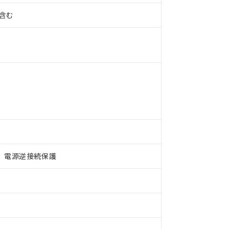
%含む
、電源逆接続保護
 RoHS指令（10物質）の非含有に対応した製品が提供可能な商品です
oHS指令（10物質）の非含有に対応した製品に切り替える予定のある
 RoHS指令（10物質）の非含有に非対応の商品で、対応品を出す予
 RoHS指令（10物質）の非含有の対応状況を調査中または確認中の
ンス料など無形物で、有害物質有無と関係のない商品です。
○×表