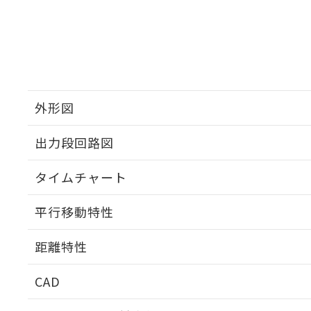
外形図
出力段回路図
タイムチャート
平行移動特性
距離特性
CAD
受光出力-距離特性
ログイン/会員登録いただくと、CADデータをダウンロ