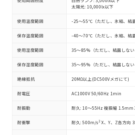
仕入先様の事情に
使用周囲照度
白熱ランプ: 3,000lx以下
があります。
太陽光: 10,000lx以下
以下の条件をお読
「○」：最大均質
「×」：最大均質
本サービスは
当社は、これ
*EU RoHS指令（10物
使用温度範囲
-25～55℃（ただし、氷結、
「－」：未確認で
鉛(Pb) 1000ppm以下、
くものです。
う）を輸出ま
記
説明
六価クロム(Cr(Ⅵ)) 1
当社制御機器
などの必要な
フタル酸ビス(2-エチルヘ
号
保存温度範囲
-40～70℃（ただし、氷結、
*中国RoHS10物質の基準値 
ル（DBP） 1000ppm
在庫状況およ
当社は規制貨
Pb(鉛) :1000ppm、 Hg
但し、RoHS指令で産
のであり、閲
ます。
Cr(Ⅵ)(六価クロム) : 
フタル酸エステル類の４
○
一定数以
DBP(フタル酸ジブチル) :
使用湿度範囲
35～85%（ただし、結露しな
い。
当社は貴社製
DEHP(フタル酸ビス(2-エ
正式な納期状
置等に一切使
当社販売員に
※2 対応予定月
△
一定数に
当社は、貴社
保存湿度範囲
35～95%（ただし、結露しな
オムロン制御
また当社は、
※2 環境保護使
在庫状況およ
部品在庫の切り替
たしません。
－
在庫なし
絶縁抵抗
20MΩ以上(DC500Vメガにて)
す。
「ｅ」：有害物質
機器販売
マイパーツ機
「10」：通常の
耐電圧
AC1000V 50/60Hz 1min
ている必要が
味します。
空
受注生産
お客様が当ウ
※3 非含有証明
「－」：未確認で
白
が、当社の製
耐振動
耐久: 10～55Hz 複振幅 1.5mm
さい。
下記の非含有証明
※当社の共同
2
耐衝撃
耐久: 500m/s
X、Y、Z各方向 
いる法人を指
EU RoHS指令（
51物質の非含有証