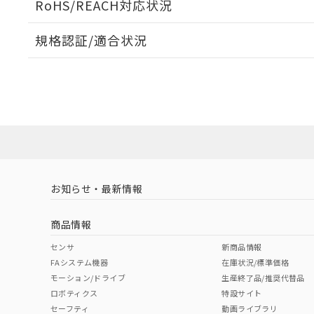
RoHS/REACH対応状況
規格認証/適合状況
EU RoHS
注意事項・凡例
UL認証
CSA認証
CEマーキング
ダウンロードデータをご利用いただく前に、以下を必ずお読
No
No
Yes
対応状況
対応予定月
※1
※2
ソフトウェアの使用条件
対応済み
LR型式承認
DNV型式承認
BV型式承認
KR
（イギリス
（ノルウェー
（フランス
（
お知らせ・最新情報
中国 RoHS
注意事項・凡例
船舶規格）
船舶規格）
船舶規格）
船
商品情報
No
No
No
No
中国 RoHS表
※1 ※2
センサ
新商品情報
FAシステム機器
在庫状況/標準価格
Pb
Hg
Cd
Cr(V
モーション/ドライブ
生産終了品/推奨代替品
ロボティクス
特設サイト
セーフティ
動画ライブラリ