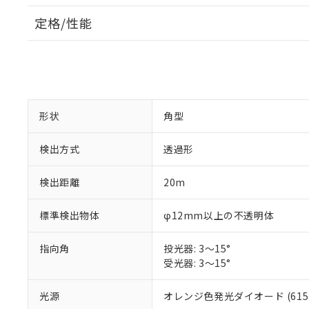
定格/性能
形状
角型
検出方式
透過形
検出距離
20m
標準検出物体
φ12mm以上の不透明体
指向角
投光器: 3～15°
受光器: 3～15°
光源
オレンジ色発光ダイオード (615 