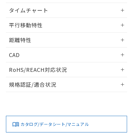
EU RoHS指令（10物質）の非含有証明書
※当社の共同利用者とは、
"個人情報
情報更新：2025/11/10
51物質の非含有証明書（当社基準）
タイムチャート
の共同利用に関して"
の「1.共同利
※本証明書は発行日時点で非含有を証明す
用者の範囲」に記載されている法人を
情報更新：2025/11/10
るもので、過去に遡って非含有を証明する
指します。
平行移動特性
ものではありません。
また、RoHS指令のフタル酸エステル類４
情報更新：2025/11/10
距離特性
物質の対応では、対応完了までの期間は出
荷製品に未対応品が混在することから備考
情報更新：2025/11/10
欄に対応日を記載しておりました。
CAD
既に当社にて対応品への在庫切替を完了
受光出力-距離特性
していることから、特段のことがない限
ログイン/会員登録いただくと、CADデータをダウンロー
RoHS/REACH対応状況
り、2022年1月12日より割愛しておりま
ドすることができます。
す。
情報更新：2026/7/29
規格認証/適合状況
ログイン/会員登録
EU RoHS
注意事項・凡例
UL認証
CSA認証
CEマーキング
No
No
Yes
対応状況
対応予定月
※1
※2
ダウンロードデータをご利用いただく前に、以下を必ずお読
みください。
カタログ/データシート/マニュアル
対応済み
ソフトウェアの使用条件