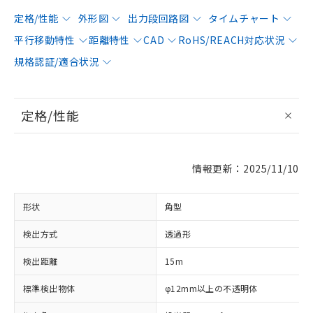
定格/性能
外形図
出力段回路図
タイムチャート
平行移動特性
距離特性
CAD
RoHS/REACH対応状況
規格認証/適合状況
定格/性能
情報更新：2025/11/10
形状
角型
検出方式
透過形
検出距離
15m
標準検出物体
φ12mm以上の不透明体