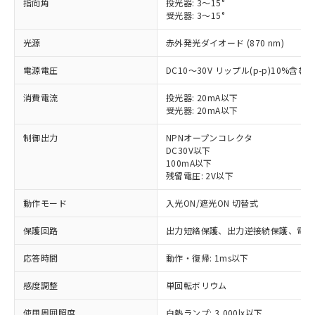
指向角
投光器: 3～15°
受光器: 3～15°
光源
赤外発光ダイオード (870 nm)
電源電圧
DC10～30V リップル(p-p)10%含む
消費電流
投光器: 20mA以下
受光器: 20mA以下
制御出力
NPNオープンコレクタ
DC30V以下
100mA以下
残留電圧: 2V以下
動作モード
入光ON/遮光ON 切替式
保護回路
出力短絡保護、出力逆接続保護、電源
応答時間
動作・復帰: 1ms以下
感度調整
単回転ボリウム
※1 対応状況
使用周囲照度
白熱ランプ: 3,000lx以下