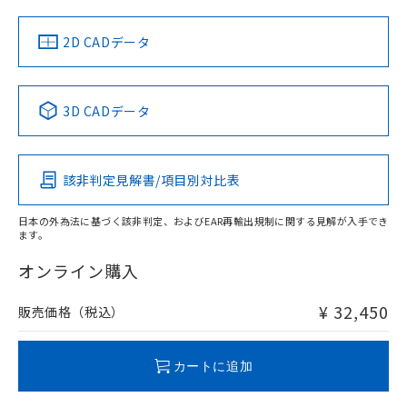
LR型式承認
DNV型式承認
BV型式承認
KR型式承
（イギリス
（ノルウェー
（フランス
（韓国
船舶規格）
船舶規格）
船舶規格）
船舶規格
中国 RoHS
注意事項・凡例
2D CADデータ
No
No
No
No
中国 RoHS表
※1 ※2
3D CADデータ
この製品の規格認証/適合状況ページへ
Pb
Hg
Cd
Cr(VI)
その他の認証はこちらのページからご検索ください
該非判定見解書/項目別対比表
X
O
O
O
日本の外為法に基づく該非判定、およびEAR再輸出規制に関する見解が入手でき
ます。
"対応済み"や非含有の記載がされた商品であっても、流通
在庫等で未対応品が混在する可能性があります。
オンライン購入
非含有品が必要な際は、弊社営業部門もしくは販売店へお
問い合わせください。
¥ 32,450
販売価格（税込）
この製品のRoHS/REACH対応状況ページへ
カートに追加