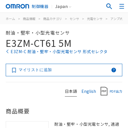
制御機器
Japan
ホーム
>
商品情報
>
商品カテゴリ
>
センサ
>
光電センサ
>
アンプ内蔵
耐油・堅牢・小型光電センサ
E3ZM-CT61 5M
E3ZM-C 耐油・堅牢・小型光電センサ 形式セレクタ
マイリストに追加
日本語
English
PDF出力
商品概要
耐油・堅牢・小型光電センサ, 透過