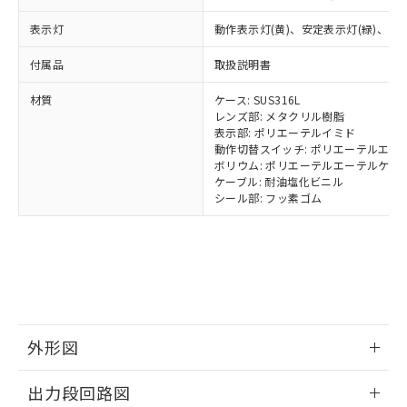
準価格とは異なる場合があることをご
類(PBB) 1000ppm以下、ポリ臭化ジフェニルエーテル類
Cr(Ⅵ)(六価クロム) : 1000ppm、 PBBs(ポリ臭化ビフェ
とります。
了承ください。
(PBDE) 1000ppm以下、フタル酸ビス(2-エチルヘキシ
○
一定数以上の在庫あり
ニル類) : 1000ppm、 PBDEs(ポリ臭化ジフェニルエーテ
表示灯
動作表示灯(黄)、安定表示灯(緑)、電源
当社は規制貨物を破棄する場合は、完
ル) (DEHP)(別名：DOP) 1000ppm以下、フタル酸ブチ
正式な納期状況および標準価格はお客
ル類) : 1000ppm、
ルベンジル（BBP） 1000ppm以下、フタル酸ジブチル
全に破砕するなど、違法に輸出されな
DBP(フタル酸ジブチル) : 1000ppm、 DIBP(フタル酸ジ
様のお取引先、またはお客様担当のオ
（DBP） 1000ppm以下、フタル酸ジイソブチル
付属品
取扱説明書
イソブチル) : 1000ppm、 BBP(フタル酸ブチルベンジ
△
一定数には満たないが在庫あり
いよう必要な手段を講じます。
ムロン制御機器販売店・当社販売員に
(DIBP) 1000ppm以下
ル) : 1000ppm、
当社は貴社製品を、核兵器、ミサイ
但し、RoHS指令で産業用監視および制御機器に対する
DEHP(フタル酸ビス(2-エチルヘキシル)) : 1000ppm
ご相談ください。
材質
ケース: SUS316L
適用除外項目は除く。
ル、化学兵器、生物兵器またはその他
－
在庫なし(最新の在庫状況につ
オムロン制御機器販売店や当社販売拠
レンズ部: メタクリル樹脂
フタル酸エステル類の４物質については閾値を超える意
武器並びにこれらの製造装置等に一切
いては、お客様のお取引先、ま
図的な使用がないことを確認しています。
表示部: ポリエーテルイミド
点は「
販売ネットワーク
」をご確認
※2 環境保護使用期限
使用いたしません。
動作切替スイッチ: ポリエーテルエー
たはお客様担当のオムロン制御
ください。
ボリウム: ポリエーテルエーテルケト
当社は、貴社製品を第三者に販売する
機器販売店・当社販売員にご確
在庫状況および標準価格結果を当社の
ケーブル: 耐油塩化ビニル
※2 対応予定月
「ｅ」：有害物質（10物質）のすべてが基
場合は、上記1、2および3の内容を当
認ください)
事前の承諾なく第三者に漏洩または開
シール部: フッ素ゴム
準値以下であることを示します。
該第三者に通知します。また当社は、
示しないようお願いします。
部品在庫の切り替え状況などにより、予定
「10」：通常の使用状況下において有害物
販売先および販売に係わる関係者が違
マイパーツ機能（部品リスト作成サー
空
受注生産機種、また在庫状況の
月が前後することがあります。
質が外部に漏えいし、環境に深刻な影響を
法に輸出するおそれがある場合は、取
ビス）をご利用いただくには、I-Web
白
情報を公開していない機種
及ぼさない年数を意味します。
り引きをいたしません。
メンバーズにご登録されている必要が
「－」：未確認です。当社販売部門へお問
あります。
い合わせください。
お客様が当ウェブサイト上で当社にご
※3 非含有証明書ダウンロード
登録された部品リストについて、当社
外形図
および当社の共同利用者が、当社の製
下記の非含有証明書をダウンロードするこ
品・サービスに関するお客様との取
とができます。
情報更新：2025/11/10
合意する
キャンセル
引・商談に必要な範囲で利用すること
出力段回路図
をご了承ください。