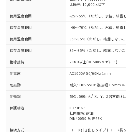
太陽光: 10,000lx以下
対応済み：EU RoHS指令（10物質）の
非含有に対応した製品が提供可能な商品で
使用温度範囲
-25～55℃（ただし、氷結、結露し
す。
対応予定：EU RoHS指令（10物質）の非含
保存温度範囲
-40～70℃（ただし、氷結、結露し
ご利用条件
有に対応した製品に切り替える予定のある
商品です。
使用湿度範囲
35～85%（ただし、結露しないこと
対応予定なし：EU RoHS指令（10物質）の
以下の条件をお読みいただき、同意のうえ
非含有に非対応の商品で、対応品を出す予
保存湿度範囲
35～95%（ただし、結露しないこと
ご利用ください。
定はありません。
調査・確認中：EU RoHS指令（10物質）の
絶縁抵抗
20MΩ以上(DC500Vメガにて)
本サービスは、当社制御機器事業取扱
※1 中国RoHS○×表
非含有の対応状況を調査中または確認中の
商品の当社在庫状況および標準価格
耐電圧
AC1000V 50/60Hz 1min
商品です。
(税抜)を提供させていただくもので
「○」：最大均質材料含有率が中国RoHSの
非該当品：ライセンス料など無形物で、有
す。
耐振動
耐久: 10～55Hz 複振幅 1.5mm X、
基準値以下であることを示します。
害物質有無と関係のない商品です。
当社制御機器事業取扱商品の中には、
「×」：最大均質材料含有率が中国RoHSの
仕入先様の事情により、非含有部品として
本サービスの対象外となる商品もある
2
耐衝撃
耐久: 500m/s
X、Y、Z各方向 3回
基準値を超えていることを示します。
いたものが、含有品と判明した場合などや
当社は、これら貴社製品のうち、外国
ことをご了承ください。
「－」：未確認です。当社販売部門へお問
むを得ず変更することがあります。
為替および外国貿易法に定める商品
在庫状況および標準価格照会結果は、
保護構造
IEC: IP67
い合わせください。
（以下｢規制貨物等」という）を輸出
社内規格: 耐油
記載している更新日時点での社内デー
*EU RoHS指令（10物質）：
または国外への提供する場合は、日本
DIN40050-9: IP69K
記
タに基づき作成されるものであり、閲
説明
鉛(Pb) 1000ppm以下、 水銀(Hg) 1000ppm以下、 カド
*中国RoHS10物質の基準値 (GB/T26572)：
国政府の輸出許可(または役務取引許
号
覧された時点での実際の在庫および標
ミウム(Cd) 100ppm以下、
Pb(鉛) :1000ppm、 Hg(水銀) : 1000ppm、 Cd(カドミウ
接続方式
コード引き出しタイプ (コード長 5m)
可)を取得するなどの必要な手続きを
六価クロム(Cr(Ⅵ)) 1000ppm以下、ポリ臭化ビフェニル
ム) : 100ppm、