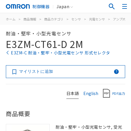
制御機器
Japan
ホーム
>
商品情報
>
商品カテゴリ
>
センサ
>
光電センサ
>
アンプ内蔵
耐油・堅牢・小型光電センサ
E3ZM-CT61-D 2M
E3ZM-C 耐油・堅牢・小型光電センサ 形式セレクタ
マイリストに追加
日本語
English
PDF出力
商品概要
耐油・堅牢・小型光電センサ, 受光