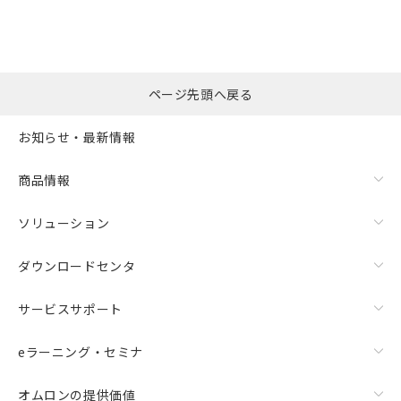
※本証明書は発行日時点で非含有を証明す
用者の範囲」に記載されている法人を
るもので、過去に遡って非含有を証明する
指します。
ものではありません。
また、RoHS指令のフタル酸エステル類４
物質の対応では、対応完了までの期間は出
ページ先頭へ戻る
荷製品に未対応品が混在することから備考
欄に対応日を記載しておりました。
お知らせ・最新情報
既に当社にて対応品への在庫切替を完了
していることから、特段のことがない限
り、2022年1月12日より割愛しておりま
商品情報
す。
ソリューション
ダウンロードセンタ
サービスサポート
eラーニング・セミナ
オムロンの提供価値