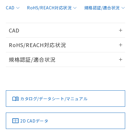
非含有に対応した製品が提供可能な商品で
す。
CAD
RoHS/REACH対応状況
規格認証/適合状況
対応予定：EU RoHS指令（10物質）の非含
ご利用条件
有に対応した製品に切り替える予定のある
商品です。
CAD
対応予定なし：EU RoHS指令（10物質）の
以下の条件をお読みいただき、同意のうえ
非含有に非対応の商品で、対応品を出す予
情報更新：2006/4/1
ご利用ください。
定はありません。
RoHS/REACH対応状況
調査・確認中：EU RoHS指令（10物質）の
本サービスは、当社制御機器事業取扱
ログイン/会員登録いただくと、CADデータをダウンロー
※1 中国RoHS○×表
非含有の対応状況を調査中または確認中の
情報更新：2026/7/29
商品の当社在庫状況および標準価格
規格認証/適合状況
ドすることができます。
商品です。
(税抜)を提供させていただくもので
「○」：最大均質材料含有率が中国RoHSの
非該当品：ライセンス料など無形物で、有
EU RoHS
注意事項・凡例
す。
基準値以下であることを示します。
UL認証
CSA認証
CEマーキング
害物質有無と関係のない商品です。
当社制御機器事業取扱商品の中には、
「×」：最大均質材料含有率が中国RoHSの
仕入先様の事情により、非含有部品として
ログイン/会員登録
本サービスの対象外となる商品もある
No
No
Yes
基準値を超えていることを示します。
いたものが、含有品と判明した場合などや
当社は、これら貴社製品のうち、外国
対応状況
対応予定月
※1
※2
ことをご了承ください。
「－」：未確認です。当社販売部門へお問
むを得ず変更することがあります。
為替および外国貿易法に定める商品
在庫状況および標準価格照会結果は、
い合わせください。
カタログ/データシート/マニュアル
（以下｢規制貨物等」という）を輸出
対応済み
記載している更新日時点での社内デー
ダウンロードデータをご利用いただく前に、以下を必ずお読
*EU RoHS指令（10物質）：
または国外への提供する場合は、日本
記
タに基づき作成されるものであり、閲
説明
LR型式承認
DNV型式承認
BV型式承認
KR型式承
鉛(Pb) 1000ppm以下、 水銀(Hg) 1000ppm以下、 カド
みください。
*中国RoHS10物質の基準値 (GB/T26572)：
国政府の輸出許可(または役務取引許
（イギリス
（ノルウェー
（フランス
（韓国
号
覧された時点での実際の在庫および標
ミウム(Cd) 100ppm以下、
Pb(鉛) :1000ppm、 Hg(水銀) : 1000ppm、 Cd(カドミウ
ソフトウェアの使用条件
可)を取得するなどの必要な手続きを
六価クロム(Cr(Ⅵ)) 1000ppm以下、ポリ臭化ビフェニル
船舶規格）
船舶規格）
船舶規格）
船舶規格
ム) : 100ppm、
中国 RoHS
準価格とは異なる場合があることをご
注意事項・凡例
2D CADデータ
類(PBB) 1000ppm以下、ポリ臭化ジフェニルエーテル類
Cr(Ⅵ)(六価クロム) : 1000ppm、 PBBs(ポリ臭化ビフェ
とります。
了承ください。
(PBDE) 1000ppm以下、フタル酸ビス(2-エチルヘキシ
○
一定数以上の在庫あり
ニル類) : 1000ppm、 PBDEs(ポリ臭化ジフェニルエーテ
No
No
No
No
当社は規制貨物を破棄する場合は、完
ル) (DEHP)(別名：DOP) 1000ppm以下、フタル酸ブチ