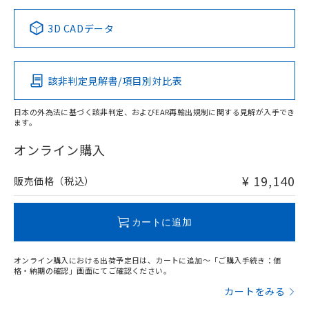
正式な納期状況および標準価格はお客
ル類) : 1000ppm、
ルベンジル（BBP） 1000ppm以下、フタル酸ジブチル
全に破砕するなど、違法に輸出されな
DBP(フタル酸ジブチル) : 1000ppm、 DIBP(フタル酸ジ
様のお取引先、またはお客様担当のオ
中国 RoHS表
※1 ※2
（DBP） 1000ppm以下、フタル酸ジイソブチル
イソブチル) : 1000ppm、 BBP(フタル酸ブチルベンジ
△
一定数には満たないが在庫あり
いよう必要な手段を講じます。
3D CADデータ
ムロン制御機器販売店・当社販売員に
(DIBP) 1000ppm以下
ル) : 1000ppm、
当社は貴社製品を、核兵器、ミサイ
但し、RoHS指令で産業用監視および制御機器に対する
DEHP(フタル酸ビス(2-エチルヘキシル)) : 1000ppm
この製品の規格認証/適合状況ページへ
Pb
ご相談ください。
Hg
Cd
Cr(VI)
適用除外項目は除く。
ル、化学兵器、生物兵器またはその他
－
在庫なし(最新の在庫状況につ
その他の認証はこちらのページからご検索ください
オムロン制御機器販売店や当社販売拠
フタル酸エステル類の４物質については閾値を超える意
武器並びにこれらの製造装置等に一切
いては、お客様のお取引先、ま
図的な使用がないことを確認しています。
点は「
販売ネットワーク
」をご確認
該非判定見解書/項目別対比表
※2 環境保護使用期限
X
使用いたしません。
O
O
O
たはお客様担当のオムロン制御
ください。
当社は、貴社製品を第三者に販売する
機器販売店・当社販売員にご確
在庫状況および標準価格結果を当社の
※2 対応予定月
「ｅ」：有害物質（10物質）のすべてが基
日本の外為法に基づく該非判定、およびEAR再輸出規制に関する見解が入手でき
場合は、上記1、2および3の内容を当
認ください)
事前の承諾なく第三者に漏洩または開
ます。
準値以下であることを示します。
該第三者に通知します。また当社は、
"対応済み"や非含有の記載がされた商品であっても、流通
示しないようお願いします。
部品在庫の切り替え状況などにより、予定
「10」：通常の使用状況下において有害物
販売先および販売に係わる関係者が違
在庫等で未対応品が混在する可能性があります。
マイパーツ機能（部品リスト作成サー
オンライン購入
空
受注生産機種、また在庫状況の
月が前後することがあります。
質が外部に漏えいし、環境に深刻な影響を
法に輸出するおそれがある場合は、取
非含有品が必要な際は、弊社営業部門もしくは販売店へお
ビス）をご利用いただくには、I-Web
白
情報を公開していない機種
及ぼさない年数を意味します。
り引きをいたしません。
問い合わせください。
メンバーズにご登録されている必要が
¥ 19,140
販売価格（税込）
「－」：未確認です。当社販売部門へお問
あります。
い合わせください。
お客様が当ウェブサイト上で当社にご
この製品のRoHS/REACH対応状況ページへ
※3 非含有証明書ダウンロード
登録された部品リストについて、当社
カートに追加
および当社の共同利用者が、当社の製
下記の非含有証明書をダウンロードするこ
品・サービスに関するお客様との取
とができます。
オンライン購入における出荷予定日は、カートに追加～「ご購入手続き：価
合意する
キャンセル
引・商談に必要な範囲で利用すること
格・納期の確認」画面にてご確認ください。
をご了承ください。
EU RoHS指令（10物質）の非含有証明書
カートをみる
※当社の共同利用者とは、
"個人情報
51物質の非含有証明書（当社基準）
の共同利用に関して"
の「1.共同利