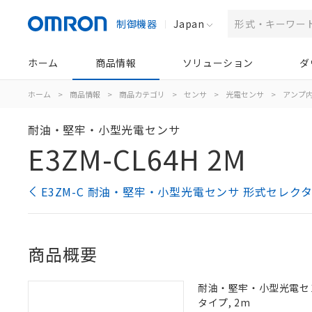
制御機器
Japan
ホーム
商品情報
ソリューション
ダ
ホーム
>
商品情報
>
商品カテゴリ
>
センサ
>
光電センサ
>
アンプ
耐油・堅牢・小型光電センサ
E3ZM-CL64H 2M
E3ZM-C 耐油・堅牢・小型光電センサ 形式セレク
商品概要
耐油・堅牢・小型光電センサ
タイプ, 2m