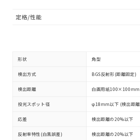
定格/性能
形状
角型
検出方式
BGS反射形(距離固定)
検出距離
白画用紙100×100mm:
投光スポット径
φ18mm以下 (検出距離
応差
検出距離の20%以下
反射率特性(白黒誤差)
検出距離の20%以下