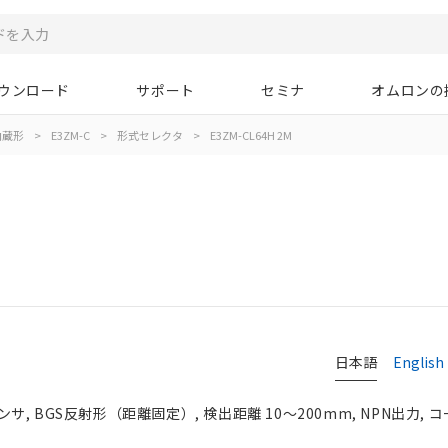
ウンロード
サポート
セミナ
オムロンの
内蔵形
>
E3ZM-C
>
形式セレクタ
>
E3ZM-CL64H 2M
タ
日本語
English
, BGS反射形（距離固定）, 検出距離 10～200mm, NPN出力, 