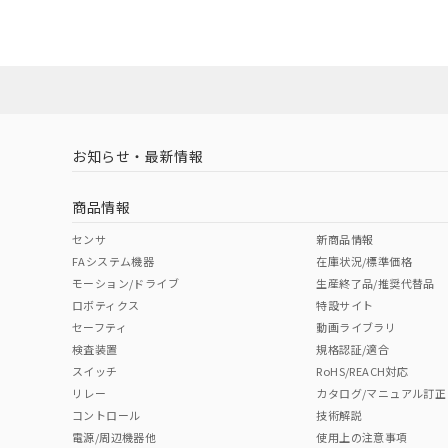
ダウンロードデータをご利用いただく前に、以下を必ずお読
No
No
Yes
対応状況
対応予定月
※1
※2
ソフトウェアの使用条件
対応済み
LR型式承認
DNV型式承認
BV型式承認
KR
（イギリス
（ノルウェー
（フランス
（
お知らせ・最新情報
中国 RoHS
注意事項・凡例
船舶規格）
船舶規格）
船舶規格）
船
商品情報
No
No
No
No
中国 RoHS表
※1 ※2
センサ
新商品情報
FAシステム機器
在庫状況/標準価格
Pb
Hg
Cd
Cr(V
モーション/ドライブ
生産終了品/推奨代替品
ロボティクス
特設サイト
セーフティ
動画ライブラリ
検査装置
規格認証/適合
X
O
O
O
スイッチ
RoHS/REACH対応
リレー
カタログ/マニュアル訂正
コントロール
技術解説
"対応済み"や非含有の記載がされた商品であっても、流通
電源/周辺機器他
使用上の注意事項