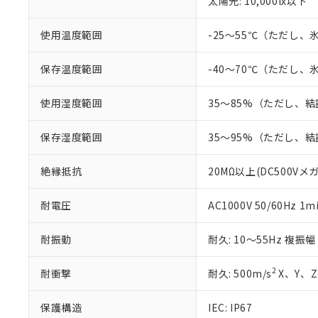
太陽光: 10,000lx以下
本サービスは
当社は、これ
*EU RoHS指令（10物
「－」：未確認で
鉛(Pb) 1000ppm以下、
くものです。
う）を輸出ま
記
説明
六価クロム(Cr(Ⅵ)) 1
当社制御機器
使用温度範囲
-25～55℃（ただし
などの必要な
フタル酸ビス(2-エチルヘ
号
*中国RoHS10物質の基準値 
ル（DBP） 1000ppm
在庫状況およ
当社は規制貨
Pb(鉛) :1000ppm、 Hg
但し、RoHS指令で産
のであり、閲
ます。
Cr(Ⅵ)(六価クロム) : 
保存温度範囲
-40～70℃（ただし
フタル酸エステル類の４
○
一定数以
DBP(フタル酸ジブチル) :
い。
当社は貴社製
DEHP(フタル酸ビス(2-エ
正式な納期状
置等に一切使
使用湿度範囲
35～85%（ただし、
当社販売員に
※2 対応予定月
△
一定数に
当社は、貴社
オムロン制御
また当社は、
※2 環境保護使
保存湿度範囲
35～95%（ただし、
在庫状況およ
部品在庫の切り替
たしません。
－
在庫なし
す。
「ｅ」：有害物質
機器販売
マイパーツ機
絶縁抵抗
20MΩ以上(DC500Vメ
「10」：通常の
ている必要が
味します。
空
受注生産
お客様が当ウ
※3 非含有証明
「－」：未確認で
耐電圧
AC1000V 50/60Hz 1m
白
が、当社の製
さい。
下記の非含有証明
耐振動
耐久: 10～55Hz 複振幅
※当社の共同
いる法人を指
EU RoHS指令（
2
耐衝撃
耐久: 500m/s
X、Y、Z
51物質の非含有証
※本証明書は発行
また、RoHS指
保護構造
IEC: IP67