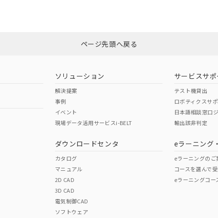
みください。
N/A
N/A
非含有証明書
※3
ページ先頭へ戻る
ダウンロードはこちら
型式承認
NK型式承認
ABS型式承認
韓国
（日本
（アメリカ
ソリューション
サービスサポ
舶規格）
船舶規格）
船舶規格）
解決提案
テスト機貸出
事例
ロボティクスサ
No
No
イベント
日本語相談窓口
現場データ活用サービスi-BELT
輸出該非判定
I)
PBBs
PBDEs
DBP
ダウンロードセンタ
eラーニング
この製品の規格認証/適合
その他の認証はこちらのページからご
カタログ
eラーニングのご
マニュアル
コースを選んで受
O
O
O
2D CAD
eラーニングコー
3D CAD
電気制御CAD
在庫等で未対応品が混在する可能性があります。
ソフトウェア