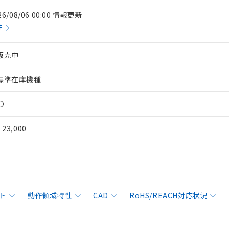
26/08/06 00:00 情報更新
件
販売中
標準在庫機種
〇
¥ 23,000
ト
動作領域特性
CAD
RoHS/REACH対応状況