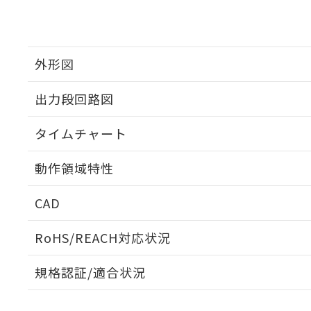
外形図
出力段回路図
タイムチャート
動作領域特性
CAD
ログイン/会員登録いただくと、CADデータをダウンロ
RoHS/REACH対応状況
規格認証/適合状況
EU RoHS
注意事項・凡例
UL認証
CSA認証
CEマーキング