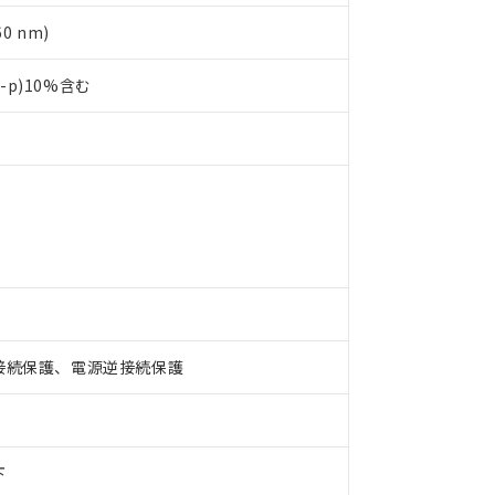
0 nm)
p-p)10%含む
 RoHS指令（10物質）の非含有に対応した製品が提供可能な商品です
oHS指令（10物質）の非含有に対応した製品に切り替える予定のある
 RoHS指令（10物質）の非含有に非対応の商品で、対応品を出す予
接続保護、電源逆接続保護
 RoHS指令（10物質）の非含有の対応状況を調査中または確認中の
ンス料など無形物で、有害物質有無と関係のない商品です。
○×表
より、非含有部品としていたものが、含有品と判明した場合などやむ
みいただき、同意のうえご利用ください。
材料含有率が中国RoHSの基準値以下であることを示します。
下
材料含有率が中国RoHSの基準値を超えていることを示します。