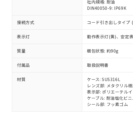
混在することから
社内規格: 耐油
既に当社にて対応
DIN40050-9: IP69K
り割愛しておりま
接続方式
コード引き出しタイプ (
表示灯
動作表示灯(黄)、安定表
質量
梱包状態: 約90g
付属品
取扱説明書
材質
ケース: SUS316L
レンズ部: メタクリル樹
表示部: ポリエーテル
ケーブル: 耐油塩化ビニ
シール部: フッ素ゴム