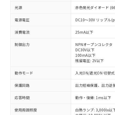
光源
赤色発光ダイオード (66
電源電圧
DC10～30V リップル(
消費電流
25mA以下
制御出力
NPNオープンコレクタ
DC30V以下
100mA以下
残留電圧: 2V以下
※1 対応状況
動作モード
入光ON/遮光ON 切替式
対応済み：EU
対応予定：EU R
対応予定なし：EU
保護回路
出力短絡保護、出力逆
調査・確認中：EU
ご利用条件
非該当品：ライセ
応答時間
動作・復帰: 1ms以下
※1 中国RoHS
仕入先様の事情に
があります。
以下の条件をお読
「○」：最大均質
使用周囲照度
白熱ランプ: 3,000lx以
「×」：最大均質