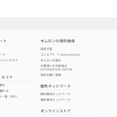
ート
オムロンの提供価値
目指す姿
ポート
コンセプト「i-Automation!」
ジャパンデスク
オムロンの強み
お客様との共創拠点
AUTOMATION CENTER
DIBP
BBP
DEHP
環境保護
技術を磨く現場
・セミナ
状況ページへ
使用期限
検索ください
案内
販売ネットワーク
講する
O
O
O
10
国内販売ネットワーク
ス一覧（PDF）
海外販売ネットワーク
オンラインストア