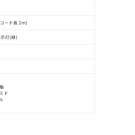
備考欄に対応日を記載しておりました。
品への在庫切替を完了していることから、特段のことがない限り、20
す。
コード長 2m)
示灯(緑)
脂
イミド
ル