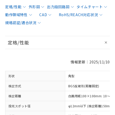
定格/性能
外形図
出力段回路図
タイムチャート
動作領域特性
CAD
RoHS/REACH対応状況
規格認証/適合状況
定格/性能
情報更新：2025/11/10
形状
角型
検出方式
BGS反射形(距離固定)
検出距離
白画用紙100×100mm: 10～15
投光スポット径
φ12mm以下 (検出距離150mm)