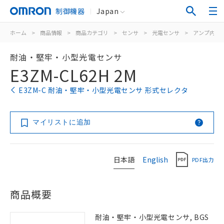
制御機器
Japan
ホーム
>
商品情報
>
商品カテゴリ
>
センサ
>
光電センサ
>
アンプ内蔵
耐油・堅牢・小型光電センサ
E3ZM-CL62H 2M
E3ZM-C 耐油・堅牢・小型光電センサ 形式セレクタ
マイリストに追加
日本語
English
PDF出力
商品概要
耐油・堅牢・小型光電センサ, BGS