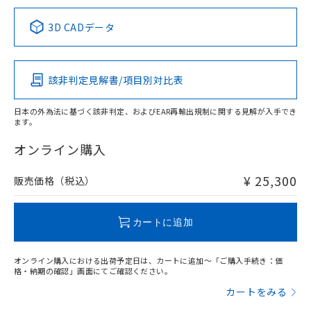
中国 RoHS表
※1 ※2
3D CADデータ
この製品の規格認証/適合状況ページへ
Pb
Hg
Cd
Cr(VI)
その他の認証はこちらのページからご検索ください
該非判定見解書/項目別対比表
X
O
O
O
日本の外為法に基づく該非判定、およびEAR再輸出規制に関する見解が入手でき
ます。
"対応済み"や非含有の記載がされた商品であっても、流通
在庫等で未対応品が混在する可能性があります。
オンライン購入
非含有品が必要な際は、弊社営業部門もしくは販売店へお
問い合わせください。
¥ 25,300
販売価格（税込）
この製品のRoHS/REACH対応状況ページへ
カートに追加
オンライン購入における出荷予定日は、カートに追加～「ご購入手続き：価
格・納期の確認」画面にてご確認ください。
カートをみる