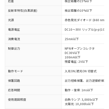
応差
検出距離の15%以下
反射率特性(白黒誤差)
検出距離の10%以下
光源
赤色発光ダイオード (660 nm)
電源電圧
DC10～30V リップル(p-p)10
消費電流
25mA以下
制御出力
NPNオープンコレクタ
DC30V以下
100mA以下
残留電圧: 2V以下
動作モード
入光ON/遮光ON 切替式
保護回路
出力短絡保護、出力逆接続保護
応答時間
動作・復帰: 1ms以下
※1 対応状況
使用周囲照度
白熱ランプ: 3,000lx以下
対応済み：EU RoHS指令（10物質）の
太陽光: 10,000lx以下
非含有に対応した製品が提供可能な商品で