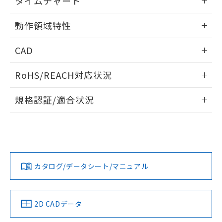
タイムチャート
※本証明書は発行日時点で非含有を証明す
用者の範囲」に記載されている法人を
るもので、過去に遡って非含有を証明する
指します。
情報更新：2025/11/10
動作領域特性
ものではありません。
また、RoHS指令のフタル酸エステル類４
情報更新：2025/11/10
物質の対応では、対応完了までの期間は出
CAD
荷製品に未対応品が混在することから備考
欄に対応日を記載しておりました。
ログイン/会員登録いただくと、CADデータをダウンロー
RoHS/REACH対応状況
既に当社にて対応品への在庫切替を完了
ドすることができます。
していることから、特段のことがない限
情報更新：2026/7/29
り、2022年1月12日より割愛しておりま
規格認証/適合状況
す。
ログイン/会員登録
EU RoHS
注意事項・凡例
UL認証
CSA認証
CEマーキング
No
No
Yes
対応状況
対応予定月
※1
※2
ダウンロードデータをご利用いただく前に、以下を必ずお読
みください。
カタログ/データシート/マニュアル
対応済み
ソフトウェアの使用条件
LR型式承認
DNV型式承認
BV型式承認
KR型式承
（イギリス
（ノルウェー
（フランス
（韓国
船舶規格）
船舶規格）
船舶規格）
船舶規格
中国 RoHS
注意事項・凡例
2D CADデータ
No
No
No
No