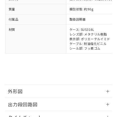
正式な納期状況および標準価格はお客
ル類) : 1000ppm、
ルベンジル（BBP） 1000ppm以下、フタル酸ジブチル
全に破砕するなど、違法に輸出されな
DBP(フタル酸ジブチル) : 1000ppm、 DIBP(フタル酸ジ
様のお取引先、またはお客様担当のオ
（DBP） 1000ppm以下、フタル酸ジイソブチル
イソブチル) : 1000ppm、 BBP(フタル酸ブチルベンジ
△
一定数には満たないが在庫あり
質量
梱包状態: 約90g
いよう必要な手段を講じます。
ムロン制御機器販売店・当社販売員に
(DIBP) 1000ppm以下
ル) : 1000ppm、
当社は貴社製品を、核兵器、ミサイ
但し、RoHS指令で産業用監視および制御機器に対する
DEHP(フタル酸ビス(2-エチルヘキシル)) : 1000ppm
ご相談ください。
付属品
適用除外項目は除く。
取扱説明書
ル、化学兵器、生物兵器またはその他
－
在庫なし(最新の在庫状況につ
オムロン制御機器販売店や当社販売拠
フタル酸エステル類の４物質については閾値を超える意
武器並びにこれらの製造装置等に一切
いては、お客様のお取引先、ま
図的な使用がないことを確認しています。
点は「
販売ネットワーク
」をご確認
材質
ケース: SUS316L
※2 環境保護使用期限
使用いたしません。
たはお客様担当のオムロン制御
ください。
レンズ部: メタクリル樹脂
当社は、貴社製品を第三者に販売する
機器販売店・当社販売員にご確
在庫状況および標準価格結果を当社の
表示部: ポリエーテルイミド
※2 対応予定月
「ｅ」：有害物質（10物質）のすべてが基
場合は、上記1、2および3の内容を当
認ください)
ケーブル: 耐油塩化ビニル
事前の承諾なく第三者に漏洩または開
準値以下であることを示します。
該第三者に通知します。また当社は、
シール部: フッ素ゴム
示しないようお願いします。
部品在庫の切り替え状況などにより、予定
「10」：通常の使用状況下において有害物
販売先および販売に係わる関係者が違
マイパーツ機能（部品リスト作成サー
空
受注生産機種、また在庫状況の
月が前後することがあります。
質が外部に漏えいし、環境に深刻な影響を
法に輸出するおそれがある場合は、取
ビス）をご利用いただくには、I-Web
白
情報を公開していない機種
及ぼさない年数を意味します。
り引きをいたしません。
メンバーズにご登録されている必要が
「－」：未確認です。当社販売部門へお問
あります。
い合わせください。
お客様が当ウェブサイト上で当社にご
※3 非含有証明書ダウンロード
登録された部品リストについて、当社
および当社の共同利用者が、当社の製
外形図
下記の非含有証明書をダウンロードするこ
品・サービスに関するお客様との取
とができます。
合意する
キャンセル
引・商談に必要な範囲で利用すること
情報更新：2025/11/10
出力段回路図
をご了承ください。
EU RoHS指令（10物質）の非含有証明書
※当社の共同利用者とは、
"個人情報
51物質の非含有証明書（当社基準）
情報更新：2025/11/10
の共同利用に関して"
の「1.共同利