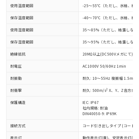
使用温度範囲
-25～55℃（ただし、氷結、結
す。
対応予定：EU RoHS指令（10物質）の非含
ご利用条件
保存温度範囲
-40～70℃（ただし、氷結、結
有に対応した製品に切り替える予定のある
商品です。
使用湿度範囲
35～85%（ただし、結露しない
対応予定なし：EU RoHS指令（10物質）の
以下の条件をお読みいただき、同意のうえ
非含有に非対応の商品で、対応品を出す予
保存湿度範囲
35～95%（ただし、結露しない
ご利用ください。
定はありません。
調査・確認中：EU RoHS指令（10物質）の
絶縁抵抗
20MΩ以上(DC500Vメガにて)
本サービスは、当社制御機器事業取扱
※1 中国RoHS○×表
非含有の対応状況を調査中または確認中の
商品の当社在庫状況および標準価格
商品です。
耐電圧
AC1000V 50/60Hz 1min
(税抜)を提供させていただくもので
「○」：最大均質材料含有率が中国RoHSの
非該当品：ライセンス料など無形物で、有
す。
基準値以下であることを示します。
害物質有無と関係のない商品です。
耐振動
耐久: 10～55Hz 複振幅 1.5mm
当社制御機器事業取扱商品の中には、
「×」：最大均質材料含有率が中国RoHSの
仕入先様の事情により、非含有部品として
本サービスの対象外となる商品もある
基準値を超えていることを示します。
2
耐衝撃
耐久: 500m/s
X、Y、Z各方向 
いたものが、含有品と判明した場合などや
当社は、これら貴社製品のうち、外国
ことをご了承ください。
「－」：未確認です。当社販売部門へお問
むを得ず変更することがあります。
為替および外国貿易法に定める商品
在庫状況および標準価格照会結果は、
保護構造
IEC: IP67
い合わせください。
（以下｢規制貨物等」という）を輸出
記載している更新日時点での社内デー
社内規格: 耐油
*EU RoHS指令（10物質）：
または国外への提供する場合は、日本
記
タに基づき作成されるものであり、閲
説明
DIN40050-9: IP69K
鉛(Pb) 1000ppm以下、 水銀(Hg) 1000ppm以下、 カド
*中国RoHS10物質の基準値 (GB/T26572)：
国政府の輸出許可(または役務取引許
号
覧された時点での実際の在庫および標
ミウム(Cd) 100ppm以下、
Pb(鉛) :1000ppm、 Hg(水銀) : 1000ppm、 Cd(カドミウ
可)を取得するなどの必要な手続きを
六価クロム(Cr(Ⅵ)) 1000ppm以下、ポリ臭化ビフェニル
接続方式
ム) : 100ppm、
コード引き出しタイプ (コード長 
準価格とは異なる場合があることをご
類(PBB) 1000ppm以下、ポリ臭化ジフェニルエーテル類
Cr(Ⅵ)(六価クロム) : 1000ppm、 PBBs(ポリ臭化ビフェ
とります。
了承ください。
(PBDE) 1000ppm以下、フタル酸ビス(2-エチルヘキシ
○
一定数以上の在庫あり
ニル類) : 1000ppm、 PBDEs(ポリ臭化ジフェニルエーテ
当社は規制貨物を破棄する場合は、完
表示灯
動作表示灯(黄)、安定表示灯(緑)
ル) (DEHP)(別名：DOP) 1000ppm以下、フタル酸ブチ