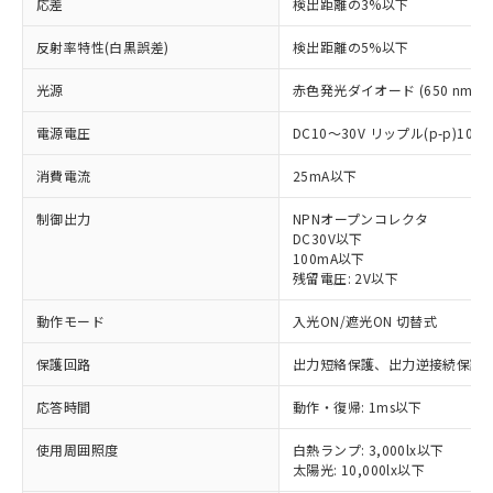
応差
検出距離の3%以下
反射率特性(白黒誤差)
検出距離の5%以下
光源
赤色発光ダイオード (650 nm)
電源電圧
DC10～30V リップル(p-p)10
消費電流
25mA以下
制御出力
NPNオープンコレクタ
DC30V以下
100mA以下
残留電圧: 2V以下
動作モード
入光ON/遮光ON 切替式
保護回路
出力短絡保護、出力逆接続保護
※1 対応状況
応答時間
動作・復帰: 1ms以下
対応済み：EU RoHS指令（10物質）の
使用周囲照度
白熱ランプ: 3,000lx以下
非含有に対応した製品が提供可能な商品で
太陽光: 10,000lx以下