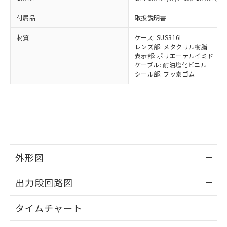
様のお取引先、またはお客様担当のオ
（DBP） 1000ppm以下、フタル酸ジイソブチル
イソブチル) : 1000ppm、 BBP(フタル酸ブチルベンジ
△
一定数には満たないが在庫あり
いよう必要な手段を講じます。
ムロン制御機器販売店・当社販売員に
(DIBP) 1000ppm以下
ル) : 1000ppm、
付属品
取扱説明書
当社は貴社製品を、核兵器、ミサイ
但し、RoHS指令で産業用監視および制御機器に対する
DEHP(フタル酸ビス(2-エチルヘキシル)) : 1000ppm
ご相談ください。
適用除外項目は除く。
ル、化学兵器、生物兵器またはその他
－
在庫なし(最新の在庫状況につ
オムロン制御機器販売店や当社販売拠
フタル酸エステル類の４物質については閾値を超える意
材質
ケース: SUS316L
武器並びにこれらの製造装置等に一切
いては、お客様のお取引先、ま
図的な使用がないことを確認しています。
点は「
販売ネットワーク
」をご確認
レンズ部: メタクリル樹脂
※2 環境保護使用期限
使用いたしません。
たはお客様担当のオムロン制御
ください。
表示部: ポリエーテルイミド
当社は、貴社製品を第三者に販売する
機器販売店・当社販売員にご確
ケーブル: 耐油塩化ビニル
在庫状況および標準価格結果を当社の
※2 対応予定月
「ｅ」：有害物質（10物質）のすべてが基
場合は、上記1、2および3の内容を当
シール部: フッ素ゴム
認ください)
事前の承諾なく第三者に漏洩または開
準値以下であることを示します。
該第三者に通知します。また当社は、
示しないようお願いします。
部品在庫の切り替え状況などにより、予定
「10」：通常の使用状況下において有害物
販売先および販売に係わる関係者が違
マイパーツ機能（部品リスト作成サー
空
受注生産機種、また在庫状況の
月が前後することがあります。
質が外部に漏えいし、環境に深刻な影響を
法に輸出するおそれがある場合は、取
ビス）をご利用いただくには、I-Web
白
情報を公開していない機種
及ぼさない年数を意味します。
り引きをいたしません。
メンバーズにご登録されている必要が
「－」：未確認です。当社販売部門へお問
あります。
い合わせください。
お客様が当ウェブサイト上で当社にご
※3 非含有証明書ダウンロード
登録された部品リストについて、当社
外形図
および当社の共同利用者が、当社の製
下記の非含有証明書をダウンロードするこ
品・サービスに関するお客様との取
情報更新：2025/11/10
とができます。
出力段回路図
合意する
キャンセル
引・商談に必要な範囲で利用すること
をご了承ください。
EU RoHS指令（10物質）の非含有証明書
情報更新：2025/11/10
※当社の共同利用者とは、
"個人情報
タイムチャート
51物質の非含有証明書（当社基準）
の共同利用に関して"
の「1.共同利
※本証明書は発行日時点で非含有を証明す
用者の範囲」に記載されている法人を
情報更新：2025/11/10