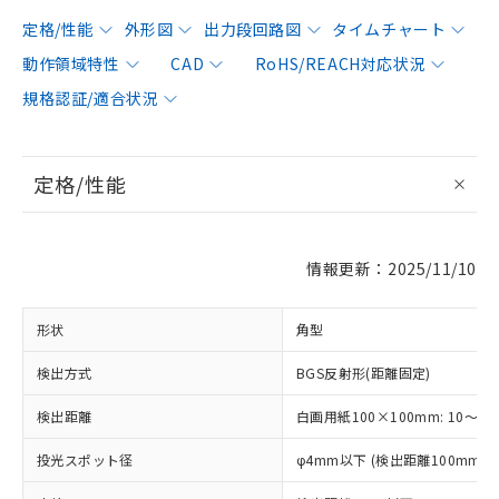
定格/性能
外形図
出力段回路図
タイムチャート
動作領域特性
CAD
RoHS/REACH対応状況
規格認証/適合状況
定格/性能
情報更新：2025/11/10
形状
角型
検出方式
BGS反射形(距離固定)
検出距離
白画用紙100×100mm: 10～10
投光スポット径
φ4mm以下 (検出距離100mm)