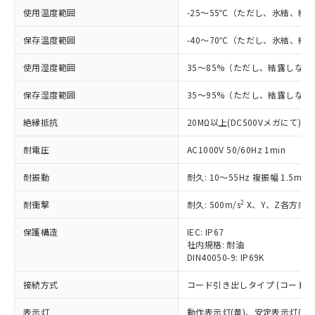
す。
使用温度範囲
-25～55℃（ただし、氷結、結
対応予定：EU RoHS指令（10物質）の非含
ご利用条件
有に対応した製品に切り替える予定のある
保存温度範囲
-40～70℃（ただし、氷結、結
商品です。
対応予定なし：EU RoHS指令（10物質）の
使用湿度範囲
35～85%（ただし、結露しない
以下の条件をお読みいただき、同意のうえ
非含有に非対応の商品で、対応品を出す予
ご利用ください。
定はありません。
保存湿度範囲
35～95%（ただし、結露しない
調査・確認中：EU RoHS指令（10物質）の
本サービスは、当社制御機器事業取扱
※1 中国RoHS○×表
非含有の対応状況を調査中または確認中の
絶縁抵抗
20MΩ以上(DC500Vメガにて)
商品の当社在庫状況および標準価格
商品です。
(税抜)を提供させていただくもので
「○」：最大均質材料含有率が中国RoHSの
非該当品：ライセンス料など無形物で、有
耐電圧
AC1000V 50/60Hz 1min
す。
基準値以下であることを示します。
害物質有無と関係のない商品です。
当社制御機器事業取扱商品の中には、
「×」：最大均質材料含有率が中国RoHSの
仕入先様の事情により、非含有部品として
耐振動
耐久: 10～55Hz 複振幅 1.5mm
本サービスの対象外となる商品もある
基準値を超えていることを示します。
いたものが、含有品と判明した場合などや
当社は、これら貴社製品のうち、外国
ことをご了承ください。
2
「－」：未確認です。当社販売部門へお問
耐衝撃
耐久: 500m/s
X、Y、Z各方向 
むを得ず変更することがあります。
為替および外国貿易法に定める商品
在庫状況および標準価格照会結果は、
い合わせください。
（以下｢規制貨物等」という）を輸出
記載している更新日時点での社内デー
保護構造
IEC: IP67
*EU RoHS指令（10物質）：
または国外への提供する場合は、日本
記
タに基づき作成されるものであり、閲
説明
社内規格: 耐油
鉛(Pb) 1000ppm以下、 水銀(Hg) 1000ppm以下、 カド
*中国RoHS10物質の基準値 (GB/T26572)：
国政府の輸出許可(または役務取引許
DIN40050-9: IP69K
号
覧された時点での実際の在庫および標
ミウム(Cd) 100ppm以下、
Pb(鉛) :1000ppm、 Hg(水銀) : 1000ppm、 Cd(カドミウ
可)を取得するなどの必要な手続きを
六価クロム(Cr(Ⅵ)) 1000ppm以下、ポリ臭化ビフェニル
ム) : 100ppm、
準価格とは異なる場合があることをご
類(PBB) 1000ppm以下、ポリ臭化ジフェニルエーテル類
Cr(Ⅵ)(六価クロム) : 1000ppm、 PBBs(ポリ臭化ビフェ
とります。
接続方式
コード引き出しタイプ (コード長 
了承ください。
(PBDE) 1000ppm以下、フタル酸ビス(2-エチルヘキシ
○
一定数以上の在庫あり
ニル類) : 1000ppm、 PBDEs(ポリ臭化ジフェニルエーテ
当社は規制貨物を破棄する場合は、完
ル) (DEHP)(別名：DOP) 1000ppm以下、フタル酸ブチ
正式な納期状況および標準価格はお客
ル類) : 1000ppm、
ルベンジル（BBP） 1000ppm以下、フタル酸ジブチル
表示灯
動作表示灯(黄)、安定表示灯(緑)
全に破砕するなど、違法に輸出されな
DBP(フタル酸ジブチル) : 1000ppm、 DIBP(フタル酸ジ