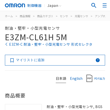
制御機器
Japan
ホーム
>
商品情報
>
商品カテゴリ
>
センサ
>
光電センサ
>
アンプ内蔵
耐油・堅牢・小型光電センサ
E3ZM-CL61H 5M
E3ZM-C 耐油・堅牢・小型光電センサ 形式セレクタ
マイリストに追加
日本語
English
PDF出力
商品概要
耐油・堅牢・小型光電センサ, BGS