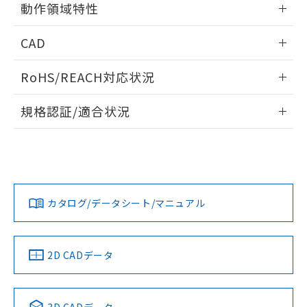
動作領域特性
るもので、過去に遡って非含有を証明する
指します。
ものではありません。
情報更新：2025/11/10
また、RoHS指令のフタル酸エステル類４
CAD
物質の対応では、対応完了までの期間は出
荷製品に未対応品が混在することから備考
ログイン/会員登録いただくと、CADデータをダウンロー
RoHS/REACH対応状況
欄に対応日を記載しておりました。
ドすることができます。
既に当社にて対応品への在庫切替を完了
情報更新：2026/7/29
していることから、特段のことがない限
規格認証/適合状況
り、2022年1月12日より割愛しておりま
ログイン/会員登録
EU RoHS
注意事項・凡例
す。
UL認証
CSA認証
CEマーキング
No
No
Yes
対応状況
対応予定月
※1
※2
ダウンロードデータをご利用いただく前に、以下を必ずお読
みください。
カタログ/データシート/マニュアル
対応済み
ソフトウェアの使用条件
LR型式承認
DNV型式承認
BV型式承認
KR型式承
（イギリス
（ノルウェー
（フランス
（韓国
船舶規格）
船舶規格）
船舶規格）
船舶規格
中国 RoHS
注意事項・凡例
2D CADデータ
No
No
No
No
中国 RoHS表
※1 ※2