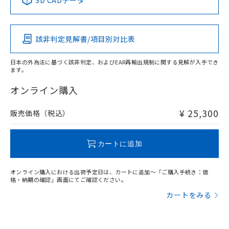
3D CADデータ
この製品の規格認証/適合状況ページへ
Pb
Hg
Cd
Cr(VI)
その他の認証はこちらのページからご検索ください
該非判定見解書/項目別対比表
X
O
O
O
日本の外為法に基づく該非判定、およびEAR再輸出規制に関する見解が入手でき
ます。
"対応済み"や非含有の記載がされた商品であっても、流通
在庫等で未対応品が混在する可能性があります。
オンライン購入
非含有品が必要な際は、弊社営業部門もしくは販売店へお
問い合わせください。
¥ 25,300
販売価格（税込）
この製品のRoHS/REACH対応状況ページへ
カートに追加
オンライン購入における出荷予定日は、カートに追加～「ご購入手続き：価
格・納期の確認」画面にてご確認ください。
カートをみる