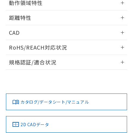
動作領域特性
※本証明書は発行日時点で非含有を証明す
用者の範囲」に記載されている法人を
るもので、過去に遡って非含有を証明する
指します。
情報更新：2025/11/10
ものではありません。
距離特性
また、RoHS指令のフタル酸エステル類４
情報更新：2025/11/10
物質の対応では、対応完了までの期間は出
CAD
荷製品に未対応品が混在することから備考
欄に対応日を記載しておりました。
受光出力-距離特性
ログイン/会員登録いただくと、CADデータをダウンロー
RoHS/REACH対応状況
既に当社にて対応品への在庫切替を完了
ドすることができます。
していることから、特段のことがない限
情報更新：2026/7/29
り、2022年1月12日より割愛しておりま
規格認証/適合状況
す。
ログイン/会員登録
EU RoHS
注意事項・凡例
UL認証
CSA認証
CEマーキング
No
No
Yes
対応状況
対応予定月
※1
※2
ダウンロードデータをご利用いただく前に、以下を必ずお読
みください。
カタログ/データシート/マニュアル
対応済み
ソフトウェアの使用条件
LR型式承認
DNV型式承認
BV型式承認
KR型式承
（イギリス
（ノルウェー
（フランス
（韓国
船舶規格）
船舶規格）
船舶規格）
船舶規格
中国 RoHS
注意事項・凡例
2D CADデータ