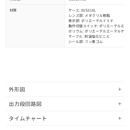
当社は規制貨物を破棄する場合は、完
ル) (DEHP)(別名：DOP) 1000ppm以下、フタル酸ブチ
正式な納期状況および標準価格はお客
ル類) : 1000ppm、
ルベンジル（BBP） 1000ppm以下、フタル酸ジブチル
全に破砕するなど、違法に輸出されな
DBP(フタル酸ジブチル) : 1000ppm、 DIBP(フタル酸ジ
様のお取引先、またはお客様担当のオ
（DBP） 1000ppm以下、フタル酸ジイソブチル
材質
ケース: SUS316L
イソブチル) : 1000ppm、 BBP(フタル酸ブチルベンジ
△
一定数には満たないが在庫あり
いよう必要な手段を講じます。
ムロン制御機器販売店・当社販売員に
(DIBP) 1000ppm以下
ル) : 1000ppm、
レンズ部: メタクリル樹脂
当社は貴社製品を、核兵器、ミサイ
但し、RoHS指令で産業用監視および制御機器に対する
DEHP(フタル酸ビス(2-エチルヘキシル)) : 1000ppm
ご相談ください。
表示部: ポリエーテルイミド
適用除外項目は除く。
ル、化学兵器、生物兵器またはその他
－
在庫なし(最新の在庫状況につ
オムロン制御機器販売店や当社販売拠
動作切替スイッチ: ポリエーテルエー
フタル酸エステル類の４物質については閾値を超える意
武器並びにこれらの製造装置等に一切
いては、お客様のお取引先、ま
ボリウム: ポリエーテルエーテルケト
図的な使用がないことを確認しています。
点は「
販売ネットワーク
」をご確認
※2 環境保護使用期限
使用いたしません。
ケーブル: 耐油塩化ビニル
たはお客様担当のオムロン制御
ください。
シール部: フッ素ゴム
当社は、貴社製品を第三者に販売する
機器販売店・当社販売員にご確
在庫状況および標準価格結果を当社の
※2 対応予定月
「ｅ」：有害物質（10物質）のすべてが基
場合は、上記1、2および3の内容を当
認ください)
事前の承諾なく第三者に漏洩または開
準値以下であることを示します。
該第三者に通知します。また当社は、
示しないようお願いします。
部品在庫の切り替え状況などにより、予定
「10」：通常の使用状況下において有害物
販売先および販売に係わる関係者が違
マイパーツ機能（部品リスト作成サー
空
受注生産機種、また在庫状況の
月が前後することがあります。
質が外部に漏えいし、環境に深刻な影響を
法に輸出するおそれがある場合は、取
ビス）をご利用いただくには、I-Web
白
情報を公開していない機種
及ぼさない年数を意味します。
り引きをいたしません。
メンバーズにご登録されている必要が
「－」：未確認です。当社販売部門へお問
あります。
い合わせください。
お客様が当ウェブサイト上で当社にご
外形図
※3 非含有証明書ダウンロード
登録された部品リストについて、当社
および当社の共同利用者が、当社の製
情報更新：2025/11/10
出力段回路図
下記の非含有証明書をダウンロードするこ
品・サービスに関するお客様との取
とができます。
合意する
キャンセル
引・商談に必要な範囲で利用すること
情報更新：2025/11/10
タイムチャート
をご了承ください。
EU RoHS指令（10物質）の非含有証明書
※当社の共同利用者とは、
"個人情報
51物質の非含有証明書（当社基準）
情報更新：2025/11/10
の共同利用に関して"
の「1.共同利