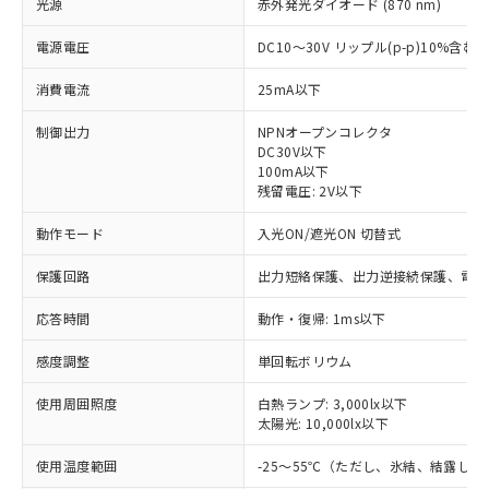
光源
赤外発光ダイオード (870 nm)
電源電圧
DC10～30V リップル(p-p)10%含む
消費電流
25mA以下
制御出力
NPNオープンコレクタ
DC30V以下
100mA以下
残留電圧: 2V以下
動作モード
入光ON/遮光ON 切替式
保護回路
出力短絡保護、出力逆接続保護、電源
応答時間
動作・復帰: 1ms以下
感度調整
単回転ボリウム
使用周囲照度
白熱ランプ: 3,000lx以下
※1 対応状況
太陽光: 10,000lx以下
使用温度範囲
-25～55℃（ただし、氷結、結露し
対応済み：EU RoHS指令（10物質）の