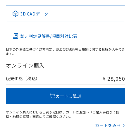
No
No
No
No
中国 RoHS表
※1 ※2
3D CADデータ
この製品の規格認証/適合状況ページへ
Pb
Hg
Cd
Cr(VI)
その他の認証はこちらのページからご検索ください
検出物体の大きさ-距離特性
該非判定見解書/項目別対比表
X
O
O
O
日本の外為法に基づく該非判定、およびEAR再輸出規制に関する見解が入手でき
ます。
"対応済み"や非含有の記載がされた商品であっても、流通
在庫等で未対応品が混在する可能性があります。
オンライン購入
非含有品が必要な際は、弊社営業部門もしくは販売店へお
問い合わせください。
¥ 28,050
販売価格（税込）
この製品のRoHS/REACH対応状況ページへ
カートに追加
オンライン購入における出荷予定日は、カートに追加～「ご購入手続き：価
格・納期の確認」画面にてご確認ください。
カートをみる