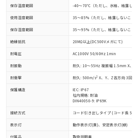
非含有に対応した製品が提供可能な商品で
保存温度範囲
-40～70℃（ただし、氷結、結露し
す。
対応予定：EU RoHS指令（10物質）の非含
使用湿度範囲
35～85%（ただし、結露しないこと
ご利用条件
有に対応した製品に切り替える予定のある
商品です。
保存湿度範囲
35～95%（ただし、結露しないこと
対応予定なし：EU RoHS指令（10物質）の
以下の条件をお読みいただき、同意のうえ
非含有に非対応の商品で、対応品を出す予
絶縁抵抗
20MΩ以上(DC500Vメガにて)
ご利用ください。
定はありません。
調査・確認中：EU RoHS指令（10物質）の
耐電圧
AC1000V 50/60Hz 1min
本サービスは、当社制御機器事業取扱
※1 中国RoHS○×表
非含有の対応状況を調査中または確認中の
商品の当社在庫状況および標準価格
商品です。
耐振動
耐久: 10～55Hz 複振幅 1.5mm X、
(税抜)を提供させていただくもので
「○」：最大均質材料含有率が中国RoHSの
非該当品：ライセンス料など無形物で、有
す。
基準値以下であることを示します。
2
耐衝撃
耐久: 500m/s
X、Y、Z各方向 3回
害物質有無と関係のない商品です。
当社制御機器事業取扱商品の中には、
「×」：最大均質材料含有率が中国RoHSの
仕入先様の事情により、非含有部品として
本サービスの対象外となる商品もある
保護構造
IEC: IP67
基準値を超えていることを示します。
いたものが、含有品と判明した場合などや
当社は、これら貴社製品のうち、外国
ことをご了承ください。
社内規格: 耐油
「－」：未確認です。当社販売部門へお問
むを得ず変更することがあります。
為替および外国貿易法に定める商品
在庫状況および標準価格照会結果は、
DIN40050-9: IP69K
い合わせください。
（以下｢規制貨物等」という）を輸出
記載している更新日時点での社内デー
*EU RoHS指令（10物質）：
または国外への提供する場合は、日本
接続方式
コード引き出しタイプ (コード長 5m)
記
タに基づき作成されるものであり、閲
説明
鉛(Pb) 1000ppm以下、 水銀(Hg) 1000ppm以下、 カド
*中国RoHS10物質の基準値 (GB/T26572)：
国政府の輸出許可(または役務取引許
号
覧された時点での実際の在庫および標
ミウム(Cd) 100ppm以下、
Pb(鉛) :1000ppm、 Hg(水銀) : 1000ppm、 Cd(カドミウ
表示灯
可)を取得するなどの必要な手続きを
動作表示灯(黄)、安定表示灯(緑)
六価クロム(Cr(Ⅵ)) 1000ppm以下、ポリ臭化ビフェニル
ム) : 100ppm、
準価格とは異なる場合があることをご
類(PBB) 1000ppm以下、ポリ臭化ジフェニルエーテル類
Cr(Ⅵ)(六価クロム) : 1000ppm、 PBBs(ポリ臭化ビフェ
とります。
了承ください。
(PBDE) 1000ppm以下、フタル酸ビス(2-エチルヘキシ
○
一定数以上の在庫あり
ニル類) : 1000ppm、 PBDEs(ポリ臭化ジフェニルエーテ
付属品
取扱説明書