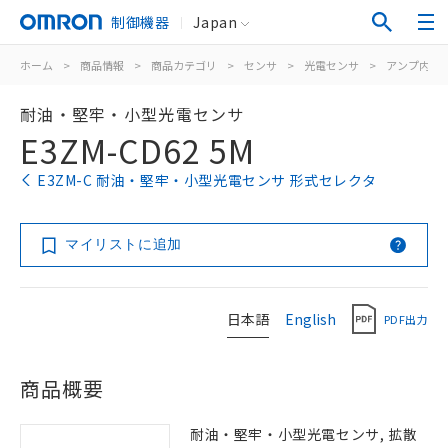
制御機器
Japan
ホーム
>
商品情報
>
商品カテゴリ
>
センサ
>
光電センサ
>
アンプ内蔵
耐油・堅牢・小型光電センサ
E3ZM-CD62 5M
E3ZM-C 耐油・堅牢・小型光電センサ 形式セレクタ
マイリストに追加
日本語
English
PDF出力
商品概要
耐油・堅牢・小型光電センサ, 拡散