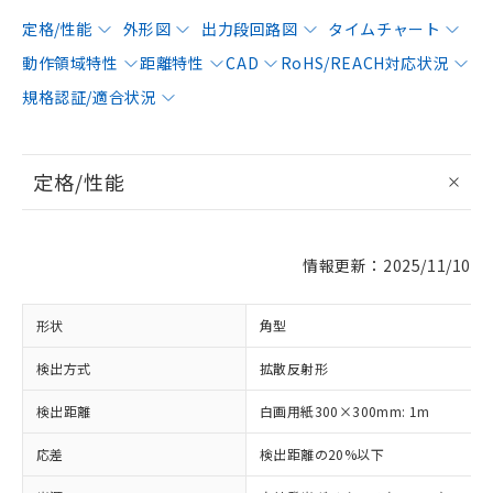
定格/性能
外形図
出力段回路図
タイムチャート
動作領域特性
距離特性
CAD
RoHS/REACH対応状況
規格認証/適合状況
定格/性能
情報更新：2025/11/10
形状
角型
検出方式
拡散反射形
検出距離
白画用紙300×300mm: 1m
応差
検出距離の20%以下