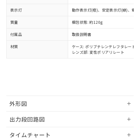
○
一定数以上の在庫あり
ニル類) : 1000ppm、 PBDEs(ポリ臭化ジフェニルエーテ
当社は規制貨物を破棄する場合は、完
ル) (DEHP)(別名：DOP) 1000ppm以下、フタル酸ブチ
正式な納期状況および標準価格はお客
ル類) : 1000ppm、
ルベンジル（BBP） 1000ppm以下、フタル酸ジブチル
表示灯
全に破砕するなど、違法に輸出されな
動作表示灯(橙)、安定表示灯(緑)、電源
DBP(フタル酸ジブチル) : 1000ppm、 DIBP(フタル酸ジ
様のお取引先、またはお客様担当のオ
（DBP） 1000ppm以下、フタル酸ジイソブチル
イソブチル) : 1000ppm、 BBP(フタル酸ブチルベンジ
△
一定数には満たないが在庫あり
いよう必要な手段を講じます。
ムロン制御機器販売店・当社販売員に
(DIBP) 1000ppm以下
ル) : 1000ppm、
質量
梱包状態: 約120g
当社は貴社製品を、核兵器、ミサイ
但し、RoHS指令で産業用監視および制御機器に対する
DEHP(フタル酸ビス(2-エチルヘキシル)) : 1000ppm
ご相談ください。
適用除外項目は除く。
ル、化学兵器、生物兵器またはその他
－
在庫なし(最新の在庫状況につ
オムロン制御機器販売店や当社販売拠
フタル酸エステル類の４物質については閾値を超える意
付属品
取扱説明書
武器並びにこれらの製造装置等に一切
いては、お客様のお取引先、ま
図的な使用がないことを確認しています。
点は「
販売ネットワーク
」をご確認
※2 環境保護使用期限
使用いたしません。
たはお客様担当のオムロン制御
ください。
材質
ケース: ポリブチレンテレフタレート
当社は、貴社製品を第三者に販売する
機器販売店・当社販売員にご確
在庫状況および標準価格結果を当社の
レンズ部: 変性ポリアリレート
※2 対応予定月
「ｅ」：有害物質（10物質）のすべてが基
場合は、上記1、2および3の内容を当
認ください)
事前の承諾なく第三者に漏洩または開
準値以下であることを示します。
該第三者に通知します。また当社は、
示しないようお願いします。
部品在庫の切り替え状況などにより、予定
「10」：通常の使用状況下において有害物
販売先および販売に係わる関係者が違
マイパーツ機能（部品リスト作成サー
空
受注生産機種、また在庫状況の
月が前後することがあります。
質が外部に漏えいし、環境に深刻な影響を
法に輸出するおそれがある場合は、取
ビス）をご利用いただくには、I-Web
白
情報を公開していない機種
及ぼさない年数を意味します。
り引きをいたしません。
メンバーズにご登録されている必要が
「－」：未確認です。当社販売部門へお問
あります。
い合わせください。
お客様が当ウェブサイト上で当社にご
※3 非含有証明書ダウンロード
外形図
登録された部品リストについて、当社
および当社の共同利用者が、当社の製
下記の非含有証明書をダウンロードするこ
情報更新：2025/09/04
品・サービスに関するお客様との取
出力段回路図
とができます。
合意する
キャンセル
引・商談に必要な範囲で利用すること
をご了承ください。
情報更新：2025/09/04
タイムチャート
EU RoHS指令（10物質）の非含有証明書
※当社の共同利用者とは、
"個人情報