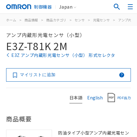
制御機器
Japan
ホーム
>
商品情報
>
商品カテゴリ
>
センサ
>
光電センサ
>
アンプ内蔵
アンプ内蔵形光電センサ（小型）
E3Z-T81K 2M
E3Z アンプ内蔵形光電センサ（小型） 形式セレクタ
マイリストに追加
日本語
English
PDF出力
商品概要
防油タイプ小型アンプ内蔵光電セン