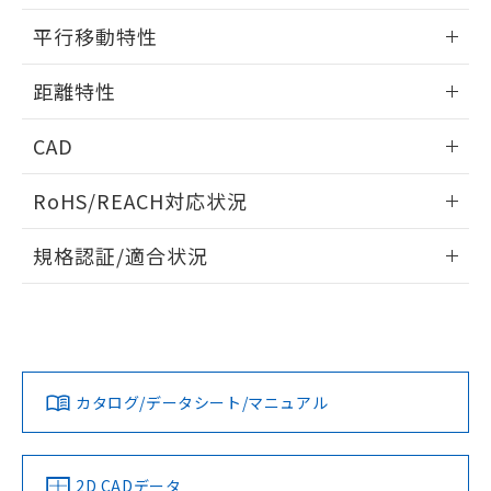
51物質の非含有証明書（当社基準）
の共同利用に関して"
の「1.共同利
情報更新：2025/09/04
※本証明書は発行日時点で非含有を証明す
平行移動特性
用者の範囲」に記載されている法人を
るもので、過去に遡って非含有を証明する
指します。
ものではありません。
情報更新：2025/09/04
距離特性
また、RoHS指令のフタル酸エステル類４
物質の対応では、対応完了までの期間は出
情報更新：2025/09/04
荷製品に未対応品が混在することから備考
CAD
欄に対応日を記載しておりました。
受光出力-距離特性
ログイン/会員登録いただくと、CADデータをダウンロー
既に当社にて対応品への在庫切替を完了
RoHS/REACH対応状況
ドすることができます。
していることから、特段のことがない限
り、2022年1月12日より割愛しておりま
情報更新：2026/7/29
規格認証/適合状況
す。
ログイン/会員登録
EU RoHS
注意事項・凡例
UL認証
CSA認証
CEマーキング
No
No
Yes
対応状況
対応予定月
※1
※2
ダウンロードデータをご利用いただく前に、以下を必ずお読
みください。
カタログ/データシート/マニュアル
対応済み
ソフトウェアの使用条件
LR型式承認
DNV型式承認
BV型式承認
KR型式承
（イギリス
（ノルウェー
（フランス
（韓国
船舶規格）
船舶規格）
船舶規格）
船舶規格
中国 RoHS
注意事項・凡例
2D CADデータ