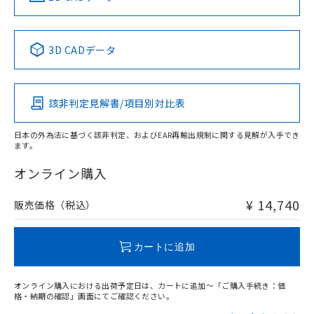
No
No
No
No
中国 RoHS表
※1 ※2
3D CADデータ
この製品の規格認証/適合状況ページへ
Pb
Hg
Cd
Cr(VI)
その他の認証はこちらのページからご検索ください
該非判定見解書/項目別対比表
X
O
O
O
日本の外為法に基づく該非判定、およびEAR再輸出規制に関する見解が入手でき
ます。
"対応済み"や非含有の記載がされた商品であっても、流通
在庫等で未対応品が混在する可能性があります。
オンライン購入
非含有品が必要な際は、弊社営業部門もしくは販売店へお
問い合わせください。
¥ 14,740
販売価格（税込）
この製品のRoHS/REACH対応状況ページへ
カートに追加
オンライン購入における出荷予定日は、カートに追加～「ご購入手続き：価
格・納期の確認」画面にてご確認ください。