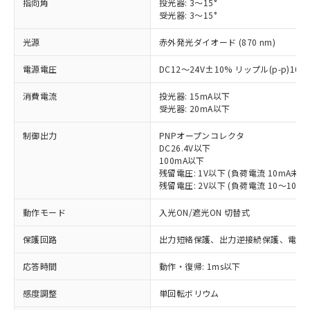
指向角
投光器: 3～15°
受光器: 3～15°
光源
赤外発光ダイオード (870 nm)
電源電圧
DC12～24V±10% リップル(p-p)10
消費電流
投光器: 15mA以下
受光器: 20mA以下
制御出力
PNPオープンコレクタ
DC26.4V以下
100mA以下
残留電圧: 1V以下 (負荷電流 10mA未満
残留電圧: 2V以下 (負荷電流 10～100m
動作モード
入光ON/遮光ON 切替式
保護回路
出力短絡保護、出力逆接続保護、電源
応答時間
動作・復帰: 1ms以下
※1 対応状況
感度調整
単回転ボリウム
対応済み：EU RoHS指令（10物質）の