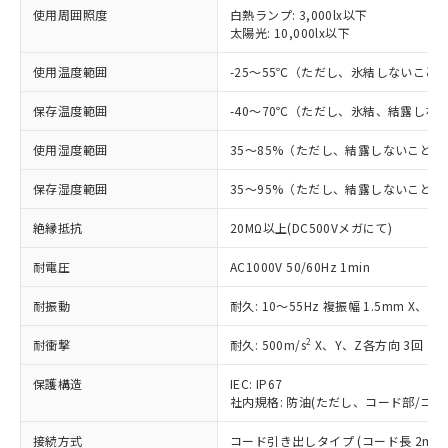
非含有に対応した製品が提供可能な商品で
使用周囲照度
白熱ランプ: 3,000lx以下
太陽光: 10,000lx以下
す。
対応予定：EU RoHS指令（10物質）の非含
ご利用条件
使用温度範囲
-25～55℃（ただし、氷結しないこと
有に対応した製品に切り替える予定のある
商品です。
保存温度範囲
-40～70℃（ただし、氷結、結露しな
対応予定なし：EU RoHS指令（10物質）の
以下の条件をお読みいただき、同意のうえ
非含有に非対応の商品で、対応品を出す予
使用湿度範囲
35～85%（ただし、結露しないこと）
ご利用ください。
定はありません。
調査・確認中：EU RoHS指令（10物質）の
保存湿度範囲
35～95%（ただし、結露しないこと）
本サービスは、当社制御機器事業取扱
※1 中国RoHS○×表
非含有の対応状況を調査中または確認中の
商品の当社在庫状況および標準価格
商品です。
絶縁抵抗
20MΩ以上(DC500Vメガにて)
(税抜)を提供させていただくもので
「○」：最大均質材料含有率が中国RoHSの
非該当品：ライセンス料など無形物で、有
す。
基準値以下であることを示します。
害物質有無と関係のない商品です。
耐電圧
AC1000V 50/60Hz 1min
当社制御機器事業取扱商品の中には、
「×」：最大均質材料含有率が中国RoHSの
仕入先様の事情により、非含有部品として
本サービスの対象外となる商品もある
基準値を超えていることを示します。
耐振動
耐久: 10～55Hz 複振幅 1.5mm X、Y
いたものが、含有品と判明した場合などや
当社は、これら貴社製品のうち、外国
ことをご了承ください。
「－」：未確認です。当社販売部門へお問
むを得ず変更することがあります。
為替および外国貿易法に定める商品
在庫状況および標準価格照会結果は、
2
耐衝撃
耐久: 500m/s
X、Y、Z各方向 3回
い合わせください。
（以下｢規制貨物等」という）を輸出
記載している更新日時点での社内デー
*EU RoHS指令（10物質）：
または国外への提供する場合は、日本
記
タに基づき作成されるものであり、閲
説明
保護構造
IEC: IP67
鉛(Pb) 1000ppm以下、 水銀(Hg) 1000ppm以下、 カド
*中国RoHS10物質の基準値 (GB/T26572)：
国政府の輸出許可(または役務取引許
号
覧された時点での実際の在庫および標
社内規格: 防油(ただし、コード部/コネ
ミウム(Cd) 100ppm以下、
Pb(鉛) :1000ppm、 Hg(水銀) : 1000ppm、 Cd(カドミウ
可)を取得するなどの必要な手続きを
六価クロム(Cr(Ⅵ)) 1000ppm以下、ポリ臭化ビフェニル
ム) : 100ppm、
準価格とは異なる場合があることをご
類(PBB) 1000ppm以下、ポリ臭化ジフェニルエーテル類
Cr(Ⅵ)(六価クロム) : 1000ppm、 PBBs(ポリ臭化ビフェ
とります。
接続方式
コード引き出しタイプ (コード長 2m)
了承ください。
(PBDE) 1000ppm以下、フタル酸ビス(2-エチルヘキシ