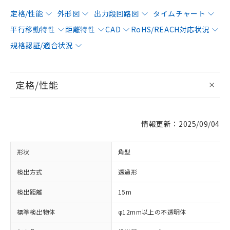
定格/性能
外形図
出力段回路図
タイムチャート
平行移動特性
距離特性
CAD
RoHS/REACH対応状況
規格認証/適合状況
定格/性能
情報更新：2025/09/04
形状
角型
検出方式
透過形
検出距離
15m
標準検出物体
φ12mm以上の不透明体