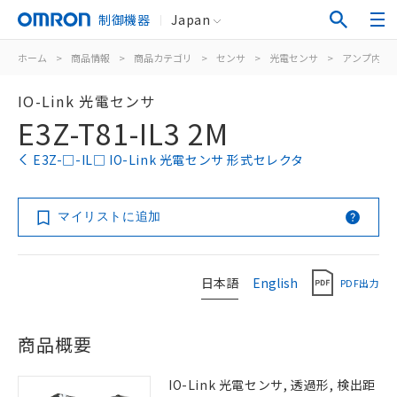
制御機器
Japan
ホーム
>
商品情報
>
商品カテゴリ
>
センサ
>
光電センサ
>
アンプ内蔵
IO-Link 光電センサ
E3Z-T81-IL3 2M
E3Z-□-IL□ IO-Link 光電センサ 形式セレクタ
マイリストに追加
日本語
English
PDF出力
商品概要
IO-Link 光電センサ, 透過形, 検出距