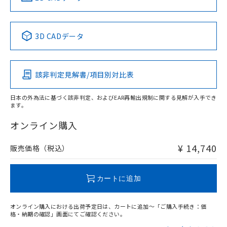
No
No
No
No
中国 RoHS表
※1 ※2
3D CADデータ
この製品の規格認証/適合状況ページへ
Pb
Hg
Cd
Cr(VI)
その他の認証はこちらのページからご検索ください
該非判定見解書/項目別対比表
X
O
O
O
日本の外為法に基づく該非判定、およびEAR再輸出規制に関する見解が入手でき
ます。
"対応済み"や非含有の記載がされた商品であっても、流通
在庫等で未対応品が混在する可能性があります。
オンライン購入
非含有品が必要な際は、弊社営業部門もしくは販売店へお
問い合わせください。
¥ 14,740
販売価格（税込）
この製品のRoHS/REACH対応状況ページへ
カートに追加
オンライン購入における出荷予定日は、カートに追加～「ご購入手続き：価
格・納期の確認」画面にてご確認ください。