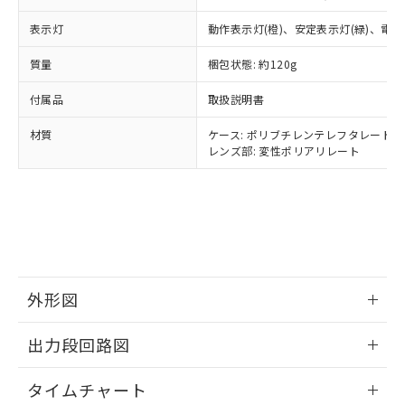
○
一定数以上の在庫あり
ニル類) : 1000ppm、 PBDEs(ポリ臭化ジフェニルエーテ
当社は規制貨物を破棄する場合は、完
ル) (DEHP)(別名：DOP) 1000ppm以下、フタル酸ブチ
正式な納期状況および標準価格はお客
ル類) : 1000ppm、
ルベンジル（BBP） 1000ppm以下、フタル酸ジブチル
表示灯
全に破砕するなど、違法に輸出されな
動作表示灯(橙)、安定表示灯(緑)、電源
DBP(フタル酸ジブチル) : 1000ppm、 DIBP(フタル酸ジ
様のお取引先、またはお客様担当のオ
（DBP） 1000ppm以下、フタル酸ジイソブチル
イソブチル) : 1000ppm、 BBP(フタル酸ブチルベンジ
△
一定数には満たないが在庫あり
いよう必要な手段を講じます。
ムロン制御機器販売店・当社販売員に
(DIBP) 1000ppm以下
ル) : 1000ppm、
質量
梱包状態: 約120g
当社は貴社製品を、核兵器、ミサイ
但し、RoHS指令で産業用監視および制御機器に対する
DEHP(フタル酸ビス(2-エチルヘキシル)) : 1000ppm
ご相談ください。
適用除外項目は除く。
ル、化学兵器、生物兵器またはその他
－
在庫なし(最新の在庫状況につ
オムロン制御機器販売店や当社販売拠
フタル酸エステル類の４物質については閾値を超える意
付属品
取扱説明書
武器並びにこれらの製造装置等に一切
いては、お客様のお取引先、ま
図的な使用がないことを確認しています。
点は「
販売ネットワーク
」をご確認
※2 環境保護使用期限
使用いたしません。
たはお客様担当のオムロン制御
ください。
材質
ケース: ポリブチレンテレフタレート
当社は、貴社製品を第三者に販売する
機器販売店・当社販売員にご確
在庫状況および標準価格結果を当社の
レンズ部: 変性ポリアリレート
※2 対応予定月
「ｅ」：有害物質（10物質）のすべてが基
場合は、上記1、2および3の内容を当
認ください)
事前の承諾なく第三者に漏洩または開
準値以下であることを示します。
該第三者に通知します。また当社は、
示しないようお願いします。
部品在庫の切り替え状況などにより、予定
「10」：通常の使用状況下において有害物
販売先および販売に係わる関係者が違
マイパーツ機能（部品リスト作成サー
空
受注生産機種、また在庫状況の
月が前後することがあります。
質が外部に漏えいし、環境に深刻な影響を
法に輸出するおそれがある場合は、取
ビス）をご利用いただくには、I-Web
白
情報を公開していない機種
及ぼさない年数を意味します。
り引きをいたしません。
メンバーズにご登録されている必要が
「－」：未確認です。当社販売部門へお問
あります。
い合わせください。
お客様が当ウェブサイト上で当社にご
※3 非含有証明書ダウンロード
外形図
登録された部品リストについて、当社
および当社の共同利用者が、当社の製
下記の非含有証明書をダウンロードするこ
情報更新：2025/09/04
品・サービスに関するお客様との取
出力段回路図
とができます。
合意する
キャンセル
引・商談に必要な範囲で利用すること
をご了承ください。
情報更新：2025/09/04
タイムチャート
EU RoHS指令（10物質）の非含有証明書
※当社の共同利用者とは、
"個人情報