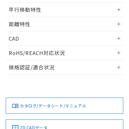
51物質の非含有証明書（当社基準）
の共同利用に関して"
の「1.共同利
情報更新：2025/09/04
※本証明書は発行日時点で非含有を証明す
平行移動特性
用者の範囲」に記載されている法人を
るもので、過去に遡って非含有を証明する
指します。
ものではありません。
情報更新：2025/09/04
距離特性
また、RoHS指令のフタル酸エステル類４
物質の対応では、対応完了までの期間は出
情報更新：2025/09/04
荷製品に未対応品が混在することから備考
CAD
欄に対応日を記載しておりました。
受光出力-距離特性
ログイン/会員登録いただくと、CADデータをダウンロー
既に当社にて対応品への在庫切替を完了
RoHS/REACH対応状況
ドすることができます。
していることから、特段のことがない限
り、2022年1月12日より割愛しておりま
情報更新：2026/7/29
規格認証/適合状況
す。
ログイン/会員登録
EU RoHS
注意事項・凡例
UL認証
CSA認証
CEマーキング
No
No
Yes
対応状況
対応予定月
※1
※2
ダウンロードデータをご利用いただく前に、以下を必ずお読
みください。
カタログ/データシート/マニュアル
対応済み
ソフトウェアの使用条件
LR型式承認
DNV型式承認
BV型式承認
KR型式承
（イギリス
（ノルウェー
（フランス
（韓国
船舶規格）
船舶規格）
船舶規格）
船舶規格
中国 RoHS
注意事項・凡例
2D CADデータ