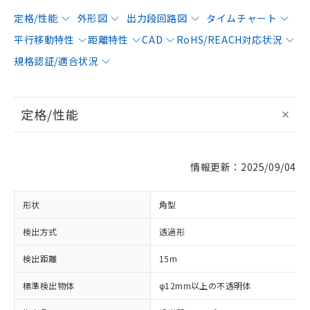
定格/性能
外形図
出力段回路図
タイムチャート
平行移動特性
距離特性
CAD
RoHS/REACH対応状況
規格認証/適合状況
定格/性能
情報更新：2025/09/04
形状
角型
検出方式
透過形
検出距離
15m
標準検出物体
φ12mm以上の不透明体