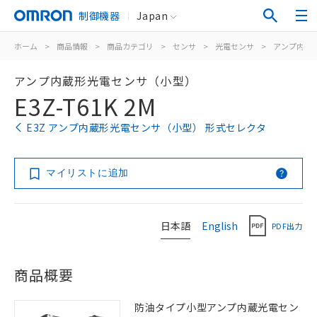
制御機器
Japan
ホーム
>
商品情報
>
商品カテゴリ
>
センサ
>
光電センサ
>
アンプ内蔵
アンプ内蔵形光電センサ（小型）
E3Z-T61K 2M
E3Z アンプ内蔵形光電センサ（小型） 形式セレクタ
マイリストに追加
日本語
English
PDF出力
商品概要
防油タイプ小型アンプ内蔵光電セン