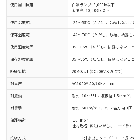
非含有に対応した製品が提供可能な商品で
使用周囲照度
白熱ランプ: 3,000lx以下
太陽光: 10,000lx以下
す。
対応予定：EU RoHS指令（10物質）の非含
ご利用条件
使用温度範囲
-25～55℃（ただし、氷結しないこと
有に対応した製品に切り替える予定のある
商品です。
保存温度範囲
-40～70℃（ただし、氷結、結露しな
対応予定なし：EU RoHS指令（10物質）の
以下の条件をお読みいただき、同意のうえ
非含有に非対応の商品で、対応品を出す予
使用湿度範囲
35～85%（ただし、結露しないこと）
ご利用ください。
定はありません。
調査・確認中：EU RoHS指令（10物質）の
保存湿度範囲
35～95%（ただし、結露しないこと）
本サービスは、当社制御機器事業取扱
※1 中国RoHS○×表
非含有の対応状況を調査中または確認中の
商品の当社在庫状況および標準価格
商品です。
絶縁抵抗
20MΩ以上(DC500Vメガにて)
(税抜)を提供させていただくもので
「○」：最大均質材料含有率が中国RoHSの
非該当品：ライセンス料など無形物で、有
す。
基準値以下であることを示します。
害物質有無と関係のない商品です。
耐電圧
AC1000V 50/60Hz 1min
当社制御機器事業取扱商品の中には、
「×」：最大均質材料含有率が中国RoHSの
仕入先様の事情により、非含有部品として
本サービスの対象外となる商品もある
基準値を超えていることを示します。
耐振動
耐久: 10～55Hz 複振幅 1.5mm X、Y
いたものが、含有品と判明した場合などや
当社は、これら貴社製品のうち、外国
ことをご了承ください。
「－」：未確認です。当社販売部門へお問
むを得ず変更することがあります。
為替および外国貿易法に定める商品
在庫状況および標準価格照会結果は、
2
耐衝撃
耐久: 500m/s
X、Y、Z各方向 3回
い合わせください。
（以下｢規制貨物等」という）を輸出
記載している更新日時点での社内デー
*EU RoHS指令（10物質）：
または国外への提供する場合は、日本
記
タに基づき作成されるものであり、閲
説明
保護構造
IEC: IP67
鉛(Pb) 1000ppm以下、 水銀(Hg) 1000ppm以下、 カド
*中国RoHS10物質の基準値 (GB/T26572)：
国政府の輸出許可(または役務取引許
号
覧された時点での実際の在庫および標
社内規格: 防油(ただし、コード部/コネ
ミウム(Cd) 100ppm以下、
Pb(鉛) :1000ppm、 Hg(水銀) : 1000ppm、 Cd(カドミウ
可)を取得するなどの必要な手続きを
六価クロム(Cr(Ⅵ)) 1000ppm以下、ポリ臭化ビフェニル
ム) : 100ppm、
準価格とは異なる場合があることをご
類(PBB) 1000ppm以下、ポリ臭化ジフェニルエーテル類
Cr(Ⅵ)(六価クロム) : 1000ppm、 PBBs(ポリ臭化ビフェ
とります。
接続方式
コード引き出しタイプ (コード長 2m)
了承ください。
(PBDE) 1000ppm以下、フタル酸ビス(2-エチルヘキシ