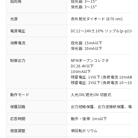
指向角
投光器: 3～15°
受光器: 3～15°
光源
赤外発光ダイオード (870 nm)
電源電圧
DC12～24V±10% リップル(p-p)10
消費電流
投光器: 15mA以下
受光器: 20mA以下
制御出力
NPNオープンコレクタ
DC26.4V以下
100mA以下
残留電圧: 1V以下 (負荷電流 10mA未満
残留電圧: 2V以下 (負荷電流 10～100m
動作モード
入光ON/遮光ON 切替式
保護回路
出力短絡保護、出力逆接続保護、電源
応答時間
動作・復帰: 1ms以下
※1 対応状況
感度調整
単回転ボリウム
対応済み：EU RoHS指令（10物質）の