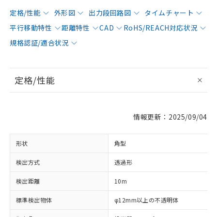
定格/性能
外形図
出力段回路図
タイムチャート
平行移動特性
距離特性
CAD
RoHS/REACH対応状況
規格認証/適合状況
定格/性能
情報更新：2025/09/04
形状
角型
検出方式
透過形
検出距離
10m
標準検出物体
φ12mm以上の不透明体