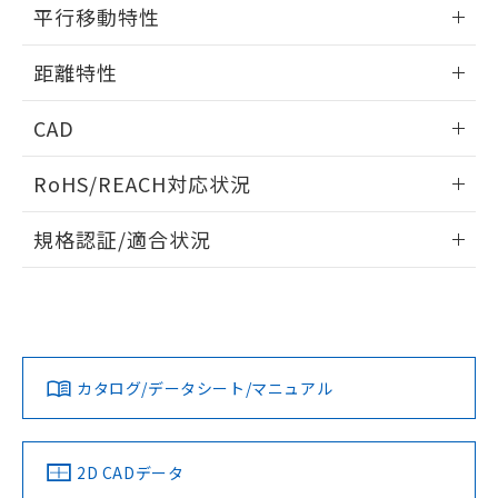
情報更新：2025/09/04
の共同利用に関して"
の「1.共同利
平行移動特性
※本証明書は発行日時点で非含有を証明す
用者の範囲」に記載されている法人を
るもので、過去に遡って非含有を証明する
指します。
情報更新：2025/09/04
ものではありません。
距離特性
また、RoHS指令のフタル酸エステル類４
物質の対応では、対応完了までの期間は出
情報更新：2025/09/04
CAD
荷製品に未対応品が混在することから備考
欄に対応日を記載しておりました。
受光出力-距離特性
ログイン/会員登録いただくと、CADデータをダウンロー
RoHS/REACH対応状況
既に当社にて対応品への在庫切替を完了
ドすることができます。
していることから、特段のことがない限
情報更新：2026/7/29
り、2022年1月12日より割愛しておりま
規格認証/適合状況
す。
ログイン/会員登録
EU RoHS
注意事項・凡例
UL認証
CSA認証
CEマーキング
No
No
Yes
対応状況
対応予定月
※1
※2
ダウンロードデータをご利用いただく前に、以下を必ずお読
みください。
カタログ/データシート/マニュアル
対応済み
ソフトウェアの使用条件
LR型式承認
DNV型式承認
BV型式承認
KR型式承
（イギリス
（ノルウェー
（フランス
（韓国
船舶規格）
船舶規格）
船舶規格）
船舶規格
中国 RoHS
注意事項・凡例
2D CADデータ