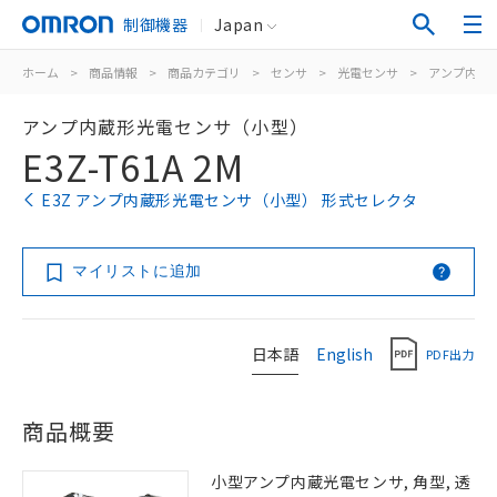
制御機器
Japan
ホーム
>
商品情報
>
商品カテゴリ
>
センサ
>
光電センサ
>
アンプ内蔵
アンプ内蔵形光電センサ（小型）
E3Z-T61A 2M
E3Z アンプ内蔵形光電センサ（小型） 形式セレクタ
マイリストに追加
日本語
English
PDF出力
商品概要
小型アンプ内蔵光電センサ, 角型, 透