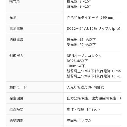
指向角
投光器: 3～15°
受光器: 3～15°
光源
赤色発光ダイオード (660 nm)
電源電圧
DC12～24V±10% リップル(p-p)1
消費電流
投光器: 15mA以下
受光器: 20mA以下
制御出力
NPNオープンコレクタ
DC26.4V以下
100mA以下
残留電圧: 1V以下 (負荷電流 10mA未満
残留電圧: 2V以下 (負荷電流 10～100m
動作モード
入光ON/遮光ON 切替式
保護回路
出力短絡保護、出力逆接続保護、電源
応答時間
動作・復帰: 1ms以下
※1 対応状況
感度調整
単回転ボリウム
対応済み：EU RoHS指令（10物質）の