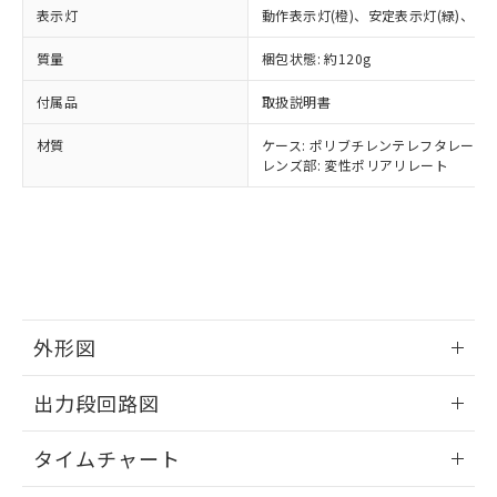
当社は規制貨物を破棄する場合は、完
ル) (DEHP)(別名：DOP) 1000ppm以下、フタル酸ブチ
正式な納期状況および標準価格はお客
ル類) : 1000ppm、
表示灯
動作表示灯(橙)、安定表示灯(緑)、電源
ルベンジル（BBP） 1000ppm以下、フタル酸ジブチル
全に破砕するなど、違法に輸出されな
DBP(フタル酸ジブチル) : 1000ppm、 DIBP(フタル酸ジ
様のお取引先、またはお客様担当のオ
（DBP） 1000ppm以下、フタル酸ジイソブチル
イソブチル) : 1000ppm、 BBP(フタル酸ブチルベンジ
△
一定数には満たないが在庫あり
いよう必要な手段を講じます。
ムロン制御機器販売店・当社販売員に
(DIBP) 1000ppm以下
質量
梱包状態: 約120g
ル) : 1000ppm、
当社は貴社製品を、核兵器、ミサイ
但し、RoHS指令で産業用監視および制御機器に対する
DEHP(フタル酸ビス(2-エチルヘキシル)) : 1000ppm
ご相談ください。
適用除外項目は除く。
ル、化学兵器、生物兵器またはその他
－
在庫なし(最新の在庫状況につ
付属品
オムロン制御機器販売店や当社販売拠
取扱説明書
フタル酸エステル類の４物質については閾値を超える意
武器並びにこれらの製造装置等に一切
いては、お客様のお取引先、ま
図的な使用がないことを確認しています。
点は「
販売ネットワーク
」をご確認
※2 環境保護使用期限
使用いたしません。
材質
たはお客様担当のオムロン制御
ケース: ポリブチレンテレフタレート
ください。
当社は、貴社製品を第三者に販売する
レンズ部: 変性ポリアリレート
機器販売店・当社販売員にご確
在庫状況および標準価格結果を当社の
※2 対応予定月
「ｅ」：有害物質（10物質）のすべてが基
場合は、上記1、2および3の内容を当
認ください)
事前の承諾なく第三者に漏洩または開
準値以下であることを示します。
該第三者に通知します。また当社は、
示しないようお願いします。
部品在庫の切り替え状況などにより、予定
「10」：通常の使用状況下において有害物
販売先および販売に係わる関係者が違
マイパーツ機能（部品リスト作成サー
空
受注生産機種、また在庫状況の
月が前後することがあります。
質が外部に漏えいし、環境に深刻な影響を
法に輸出するおそれがある場合は、取
ビス）をご利用いただくには、I-Web
白
情報を公開していない機種
及ぼさない年数を意味します。
り引きをいたしません。
メンバーズにご登録されている必要が
「－」：未確認です。当社販売部門へお問
あります。
い合わせください。
お客様が当ウェブサイト上で当社にご
外形図
※3 非含有証明書ダウンロード
登録された部品リストについて、当社
および当社の共同利用者が、当社の製
情報更新：2025/09/04
下記の非含有証明書をダウンロードするこ
出力段回路図
品・サービスに関するお客様との取
とができます。
合意する
キャンセル
引・商談に必要な範囲で利用すること
情報更新：2025/09/04
をご了承ください。
タイムチャート
EU RoHS指令（10物質）の非含有証明書
※当社の共同利用者とは、
"個人情報
51物質の非含有証明書（当社基準）