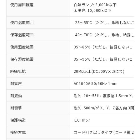
非含有に対応した製品が提供可能な商品で
使用周囲照度
白熱ランプ: 3,000lx以下
す。
太陽光: 10,000lx以下
対応予定：EU RoHS指令（10物質）の非含
ご利用条件
有に対応した製品に切り替える予定のある
使用温度範囲
-25～55℃（ただし、氷結しないこと
商品です。
対応予定なし：EU RoHS指令（10物質）の
保存温度範囲
-40～70℃（ただし、氷結、結露し
以下の条件をお読みいただき、同意のうえ
非含有に非対応の商品で、対応品を出す予
ご利用ください。
使用湿度範囲
35～85%（ただし、結露しないこと
定はありません。
調査・確認中：EU RoHS指令（10物質）の
本サービスは、当社制御機器事業取扱
保存湿度範囲
35～95%（ただし、結露しないこと
※1 中国RoHS○×表
非含有の対応状況を調査中または確認中の
商品の当社在庫状況および標準価格
商品です。
(税抜)を提供させていただくもので
絶縁抵抗
20MΩ以上(DC500Vメガにて)
「○」：最大均質材料含有率が中国RoHSの
非該当品：ライセンス料など無形物で、有
す。
基準値以下であることを示します。
害物質有無と関係のない商品です。
耐電圧
当社制御機器事業取扱商品の中には、
AC1000V 50/60Hz 1min
「×」：最大均質材料含有率が中国RoHSの
仕入先様の事情により、非含有部品として
本サービスの対象外となる商品もある
基準値を超えていることを示します。
いたものが、含有品と判明した場合などや
当社は、これら貴社製品のうち、外国
耐振動
耐久: 10～55Hz 複振幅 1.5mm X、
ことをご了承ください。
「－」：未確認です。当社販売部門へお問
むを得ず変更することがあります。
為替および外国貿易法に定める商品
在庫状況および標準価格照会結果は、
い合わせください。
2
耐衝撃
（以下｢規制貨物等」という）を輸出
耐久: 500m/s
X、Y、Z各方向 3回
記載している更新日時点での社内デー
*EU RoHS指令（10物質）：
または国外への提供する場合は、日本
記
タに基づき作成されるものであり、閲
説明
鉛(Pb) 1000ppm以下、 水銀(Hg) 1000ppm以下、 カド
*中国RoHS10物質の基準値 (GB/T26572)：
保護構造
IEC: IP67
国政府の輸出許可(または役務取引許
号
覧された時点での実際の在庫および標
ミウム(Cd) 100ppm以下、
Pb(鉛) :1000ppm、 Hg(水銀) : 1000ppm、 Cd(カドミウ
可)を取得するなどの必要な手続きを
六価クロム(Cr(Ⅵ)) 1000ppm以下、ポリ臭化ビフェニル
ム) : 100ppm、
準価格とは異なる場合があることをご
接続方式
コード引き出しタイプ (コード長 2m)
類(PBB) 1000ppm以下、ポリ臭化ジフェニルエーテル類
Cr(Ⅵ)(六価クロム) : 1000ppm、 PBBs(ポリ臭化ビフェ
とります。
了承ください。
(PBDE) 1000ppm以下、フタル酸ビス(2-エチルヘキシ
○
一定数以上の在庫あり
ニル類) : 1000ppm、 PBDEs(ポリ臭化ジフェニルエーテ