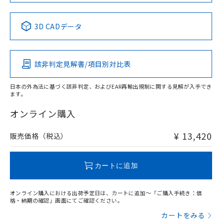
No
No
No
No
中国 RoHS表
※1 ※2
3D CADデータ
この製品の規格認証/適合状況ページへ
Pb
Hg
Cd
Cr(VI)
その他の認証はこちらのページからご検索ください
該非判定見解書/項目別対比表
X
O
O
O
日本の外為法に基づく該非判定、およびEAR再輸出規制に関する見解が入手でき
ます。
"対応済み"や非含有の記載がされた商品であっても、流通
在庫等で未対応品が混在する可能性があります。
オンライン購入
非含有品が必要な際は、弊社営業部門もしくは販売店へお
問い合わせください。
¥ 13,420
販売価格（税込）
この製品のRoHS/REACH対応状況ページへ
カートに追加
オンライン購入における出荷予定日は、カートに追加～「ご購入手続き：価
格・納期の確認」画面にてご確認ください。
カートをみる