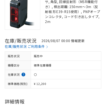
サ, 角型, 回帰反射形（MSR機能付
き）, 検出距離: 150mm～3m（反
射板 形E39-R1S使用）, PNPオープ
ンコレクタ, コード引き出しタイプ,
2m
在庫/販売状況
2026/08/07 00:00 情報更新
在庫/販売状況 ご利用条件
販売状況
販売中
機種区分
標準在庫機種
在庫状況
〇
標準価格(税別)
¥ 12,200
詳細情報