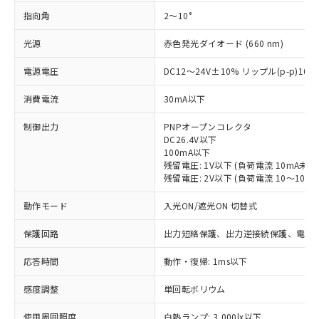
指向角
2～10°
光源
赤色発光ダイオード (660 nm)
電源電圧
DC12～24V±10% リップル(p-p)10
消費電流
30mA以下
制御出力
PNPオープンコレクタ
DC26.4V以下
100mA以下
残留電圧: 1V以下 (負荷電流 10mA未満
残留電圧: 2V以下 (負荷電流 10～100m
動作モード
入光ON/遮光ON 切替式
保護回路
出力短絡保護、出力逆接続保護、電源
応答時間
動作・復帰: 1ms以下
※1 対応状況
感度調整
単回転ボリウム
対応済み：EU RoHS指令（10物質）の
使用周囲照度
白熱ランプ: 3,000lx以下