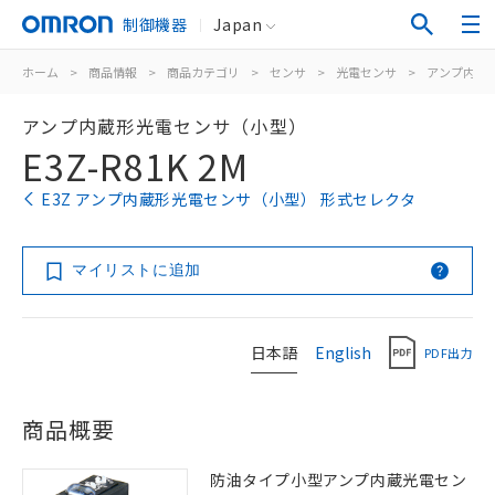
制御機器
Japan
ホーム
>
商品情報
>
商品カテゴリ
>
センサ
>
光電センサ
>
アンプ内蔵
アンプ内蔵形光電センサ（小型）
E3Z-R81K 2M
E3Z アンプ内蔵形光電センサ（小型） 形式セレクタ
マイリストに追加
日本語
English
PDF出力
商品概要
防油タイプ小型アンプ内蔵光電セン