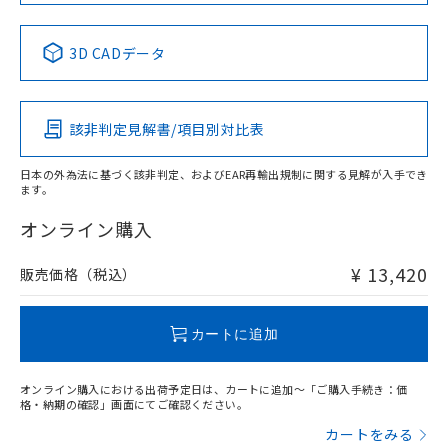
No
No
No
No
中国 RoHS表
※1 ※2
3D CADデータ
この製品の規格認証/適合状況ページへ
Pb
Hg
Cd
Cr(VI)
その他の認証はこちらのページからご検索ください
該非判定見解書/項目別対比表
X
O
O
O
日本の外為法に基づく該非判定、およびEAR再輸出規制に関する見解が入手でき
ます。
"対応済み"や非含有の記載がされた商品であっても、流通
在庫等で未対応品が混在する可能性があります。
オンライン購入
非含有品が必要な際は、弊社営業部門もしくは販売店へお
問い合わせください。
¥ 13,420
販売価格（税込）
この製品のRoHS/REACH対応状況ページへ
カートに追加
オンライン購入における出荷予定日は、カートに追加～「ご購入手続き：価
格・納期の確認」画面にてご確認ください。
カートをみる