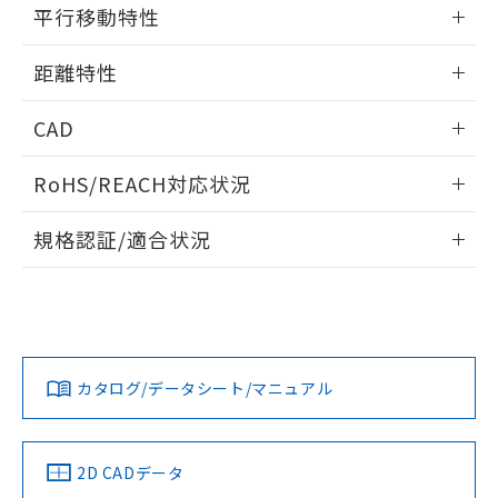
情報更新：2025/09/04
の共同利用に関して"
の「1.共同利
平行移動特性
※本証明書は発行日時点で非含有を証明す
用者の範囲」に記載されている法人を
るもので、過去に遡って非含有を証明する
指します。
情報更新：2025/09/04
ものではありません。
距離特性
また、RoHS指令のフタル酸エステル類４
物質の対応では、対応完了までの期間は出
情報更新：2025/09/04
CAD
荷製品に未対応品が混在することから備考
欄に対応日を記載しておりました。
受光出力-距離特性
ログイン/会員登録いただくと、CADデータをダウンロー
RoHS/REACH対応状況
既に当社にて対応品への在庫切替を完了
ドすることができます。
していることから、特段のことがない限
情報更新：2026/7/29
り、2022年1月12日より割愛しておりま
規格認証/適合状況
す。
ログイン/会員登録
EU RoHS
注意事項・凡例
UL認証
CSA認証
CEマーキング
No
No
Yes
対応状況
対応予定月
※1
※2
ダウンロードデータをご利用いただく前に、以下を必ずお読
みください。
カタログ/データシート/マニュアル
対応済み
ソフトウェアの使用条件
LR型式承認
DNV型式承認
BV型式承認
KR型式承
（イギリス
（ノルウェー
（フランス
（韓国
船舶規格）
船舶規格）
船舶規格）
船舶規格
中国 RoHS
注意事項・凡例
2D CADデータ