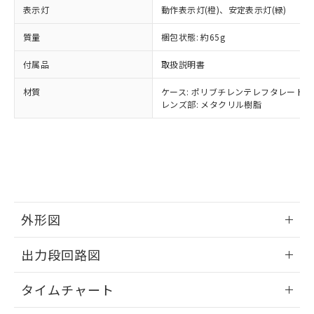
当社は規制貨物を破棄する場合は、完
ル) (DEHP)(別名：DOP) 1000ppm以下、フタル酸ブチ
正式な納期状況および標準価格はお客
ル類) : 1000ppm、
表示灯
動作表示灯(橙)、安定表示灯(緑)
ルベンジル（BBP） 1000ppm以下、フタル酸ジブチル
全に破砕するなど、違法に輸出されな
DBP(フタル酸ジブチル) : 1000ppm、 DIBP(フタル酸ジ
様のお取引先、またはお客様担当のオ
（DBP） 1000ppm以下、フタル酸ジイソブチル
イソブチル) : 1000ppm、 BBP(フタル酸ブチルベンジ
△
一定数には満たないが在庫あり
いよう必要な手段を講じます。
ムロン制御機器販売店・当社販売員に
(DIBP) 1000ppm以下
質量
梱包状態: 約65g
ル) : 1000ppm、
当社は貴社製品を、核兵器、ミサイ
但し、RoHS指令で産業用監視および制御機器に対する
DEHP(フタル酸ビス(2-エチルヘキシル)) : 1000ppm
ご相談ください。
適用除外項目は除く。
ル、化学兵器、生物兵器またはその他
－
在庫なし(最新の在庫状況につ
付属品
オムロン制御機器販売店や当社販売拠
取扱説明書
フタル酸エステル類の４物質については閾値を超える意
武器並びにこれらの製造装置等に一切
いては、お客様のお取引先、ま
図的な使用がないことを確認しています。
点は「
販売ネットワーク
」をご確認
※2 環境保護使用期限
使用いたしません。
材質
たはお客様担当のオムロン制御
ケース: ポリブチレンテレフタレート
ください。
当社は、貴社製品を第三者に販売する
レンズ部: メタクリル樹脂
機器販売店・当社販売員にご確
在庫状況および標準価格結果を当社の
※2 対応予定月
「ｅ」：有害物質（10物質）のすべてが基
場合は、上記1、2および3の内容を当
認ください)
事前の承諾なく第三者に漏洩または開
準値以下であることを示します。
該第三者に通知します。また当社は、
示しないようお願いします。
部品在庫の切り替え状況などにより、予定
「10」：通常の使用状況下において有害物
販売先および販売に係わる関係者が違
マイパーツ機能（部品リスト作成サー
空
受注生産機種、また在庫状況の
月が前後することがあります。
質が外部に漏えいし、環境に深刻な影響を
法に輸出するおそれがある場合は、取
ビス）をご利用いただくには、I-Web
白
情報を公開していない機種
及ぼさない年数を意味します。
り引きをいたしません。
メンバーズにご登録されている必要が
「－」：未確認です。当社販売部門へお問
あります。
い合わせください。
お客様が当ウェブサイト上で当社にご
外形図
※3 非含有証明書ダウンロード
登録された部品リストについて、当社
および当社の共同利用者が、当社の製
情報更新：2025/09/04
下記の非含有証明書をダウンロードするこ
出力段回路図
品・サービスに関するお客様との取
とができます。
合意する
キャンセル
引・商談に必要な範囲で利用すること
情報更新：2025/09/04
をご了承ください。
タイムチャート
EU RoHS指令（10物質）の非含有証明書
※当社の共同利用者とは、
"個人情報
51物質の非含有証明書（当社基準）