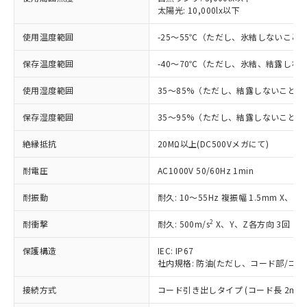
非含有に対応した製品が提供可能な商品で
太陽光: 10,000lx以下
す。
対応予定：EU RoHS指令（10物質）の非含
使用温度範囲
-25～55℃（ただし、氷結しないこと
ご利用条件
有に対応した製品に切り替える予定のある
商品です。
保存温度範囲
-40～70℃（ただし、氷結、結露しな
対応予定なし：EU RoHS指令（10物質）の
以下の条件をお読みいただき、同意のうえ
非含有に非対応の商品で、対応品を出す予
使用湿度範囲
35～85%（ただし、結露しないこと）
ご利用ください。
定はありません。
保存湿度範囲
35～95%（ただし、結露しないこと）
調査・確認中：EU RoHS指令（10物質）の
本サービスは、当社制御機器事業取扱
※1 中国RoHS○×表
非含有の対応状況を調査中または確認中の
商品の当社在庫状況および標準価格
絶縁抵抗
20MΩ以上(DC500Vメガにて)
商品です。
(税抜)を提供させていただくもので
「○」：最大均質材料含有率が中国RoHSの
非該当品：ライセンス料など無形物で、有
す。
耐電圧
AC1000V 50/60Hz 1min
基準値以下であることを示します。
害物質有無と関係のない商品です。
当社制御機器事業取扱商品の中には、
「×」：最大均質材料含有率が中国RoHSの
仕入先様の事情により、非含有部品として
耐振動
本サービスの対象外となる商品もある
耐久: 10～55Hz 複振幅 1.5mm X、Y
基準値を超えていることを示します。
いたものが、含有品と判明した場合などや
当社は、これら貴社製品のうち、外国
ことをご了承ください。
「－」：未確認です。当社販売部門へお問
むを得ず変更することがあります。
為替および外国貿易法に定める商品
2
耐衝撃
耐久: 500m/s
X、Y、Z各方向 3回
在庫状況および標準価格照会結果は、
い合わせください。
（以下｢規制貨物等」という）を輸出
記載している更新日時点での社内デー
*EU RoHS指令（10物質）：
保護構造
または国外への提供する場合は、日本
IEC: IP67
記
タに基づき作成されるものであり、閲
説明
鉛(Pb) 1000ppm以下、 水銀(Hg) 1000ppm以下、 カド
*中国RoHS10物質の基準値 (GB/T26572)：
社内規格: 防油(ただし、コード部/コネ
国政府の輸出許可(または役務取引許
号
覧された時点での実際の在庫および標
ミウム(Cd) 100ppm以下、
Pb(鉛) :1000ppm、 Hg(水銀) : 1000ppm、 Cd(カドミウ
可)を取得するなどの必要な手続きを
六価クロム(Cr(Ⅵ)) 1000ppm以下、ポリ臭化ビフェニル
ム) : 100ppm、
準価格とは異なる場合があることをご
接続方式
コード引き出しタイプ (コード長 2m)
類(PBB) 1000ppm以下、ポリ臭化ジフェニルエーテル類
Cr(Ⅵ)(六価クロム) : 1000ppm、 PBBs(ポリ臭化ビフェ
とります。
了承ください。
(PBDE) 1000ppm以下、フタル酸ビス(2-エチルヘキシ
○
一定数以上の在庫あり
ニル類) : 1000ppm、 PBDEs(ポリ臭化ジフェニルエーテ