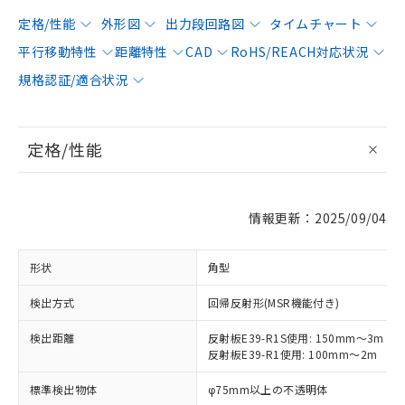
定格/性能
外形図
出力段回路図
タイムチャート
平行移動特性
距離特性
CAD
RoHS/REACH対応状況
規格認証/適合状況
定格/性能
情報更新：2025/09/04
形状
角型
検出方式
回帰反射形(MSR機能付き)
検出距離
反射板E39-R1S使用: 150mm～3m
反射板E39-R1使用: 100mm～2m
標準検出物体
φ75mm以上の不透明体