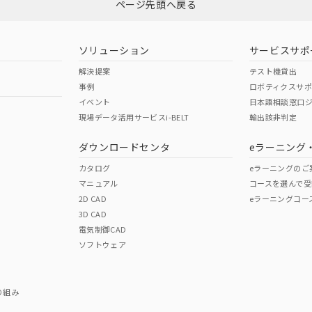
ページ先頭へ戻る
ダウンロードはこちら
型式承認
NK型式承認
ABS型式承認
韓国
（日本
（アメリカ
ソリューション
サービスサポ
舶規格）
船舶規格）
船舶規格）
解決提案
テスト機貸出
事例
ロボティクスサ
No
No
イベント
日本語相談窓口
現場データ活用サービスi-BELT
輸出該非判定
I)
PBBs
PBDEs
DBP
ダウンロードセンタ
eラーニング
この製品の規格認証/適合
その他の認証はこちらのページからご
カタログ
eラーニングのご
マニュアル
コースを選んで受
O
O
O
2D CAD
eラーニングコー
3D CAD
電気制御CAD
在庫等で未対応品が混在する可能性があります。
ソフトウェア
問い合わせください。
この製品のRoHS/REACH対応
り組み