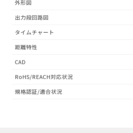
外形図
出力段回路図
タイムチャート
距離特性
CAD
受光出力-距離特性
ログイン/会員登録いただくと、CADデータをダウンロ
RoHS/REACH対応状況
規格認証/適合状況
EU RoHS
注意事項・凡例
UL認証
CSA認証
CEマーキング
ダウンロードデータをご利用いただく前に、以下を必ずお読
No
No
Yes
対応状況
対応予定月
※1
※2
ソフトウェアの使用条件