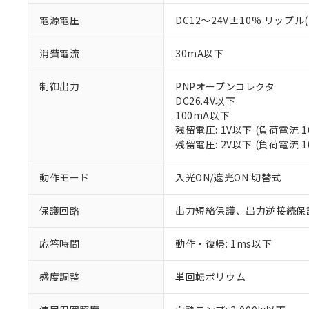
電源電圧
DC12～24V±10% リップル(
消費電流
30mA以下
制御出力
PNPオープンコレクタ
DC26.4V以下
100mA以下
残留電圧: 1V以下 (負荷電流 
※1 対応状況
残留電圧: 2V以下 (負荷電流 1
対応済み：EU
動作モード
入光ON/遮光ON 切替式
対応予定：EU R
対応予定なし：EU
保護回路
出力短絡保護、出力逆接続保
調査・確認中：EU
ご利用条件
非該当品：ライセ
※1 中国RoHS
仕入先様の事情に
応答時間
動作・復帰: 1ms以下
があります。
以下の条件をお読
「○」：最大均質
感度調整
単回転ボリウム
「×」：最大均質
本サービスは
当社は、これ
*EU RoHS指令（10物
「－」：未確認で
鉛(Pb) 1000ppm以下、
くものです。
う）を輸出ま
記
説明
六価クロム(Cr(Ⅵ)) 1