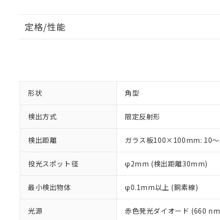
定格/性能
形状
角型
検出方式
限定反射形
検出距離
ガラス板100×100mm: 10
投光スポット径
φ2mm (検出距離30mm)
最小検出物体
φ0.1mm以上 (銅素線)
光源
赤色発光ダイオード (660 nm