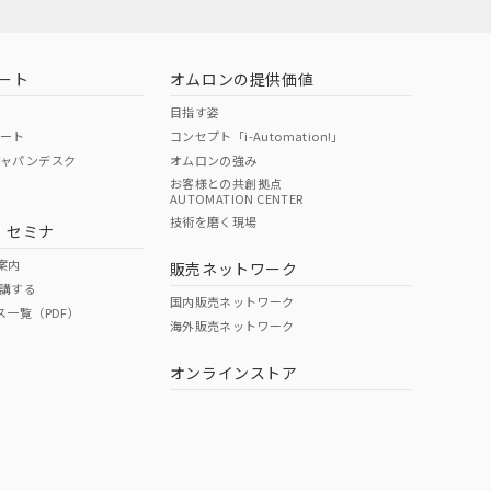
ート
オムロンの提供価値
目指す姿
ポート
コンセプト「i-Automation!」
ジャパンデスク
オムロンの強み
お客様との共創拠点
AUTOMATION CENTER
DIBP
BBP
DEHP
環境保護
技術を磨く現場
・セミナ
状況ページへ
使用期限
検索ください
案内
販売ネットワーク
講する
O
O
O
10
国内販売ネットワーク
ス一覧（PDF）
海外販売ネットワーク
オンラインストア
状況ページへ