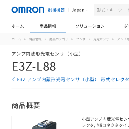
制御機器
Japan
ホーム
商品情報
ソリューション
ダ
ホーム
>
商品情報
>
商品カテゴリ
>
センサ
>
光電センサ
>
アンプ
アンプ内蔵形光電センサ（小型）
E3Z-L88
E3Z アンプ内蔵形光電センサ（小型） 形式セレク
商品概要
小型アンプ内蔵光電センサ,
レクタ, M8コネクタタイ