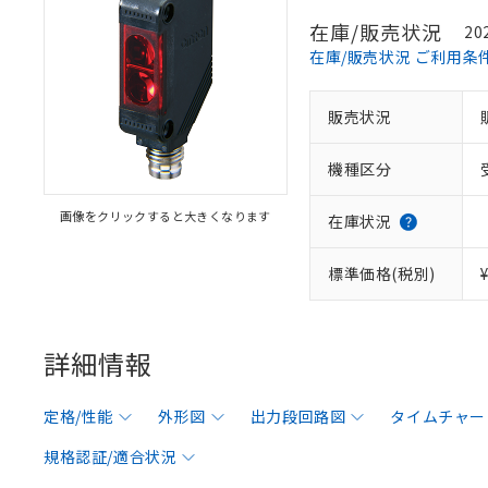
在庫/販売状況
20
在庫/販売状況 ご利用条
販売状況
機種区分
画像をクリックすると大きくなります
在庫状況
標準価格(税別)
詳細情報
定格/性能
外形図
出力段回路図
タイムチャー
規格認証/適合状況