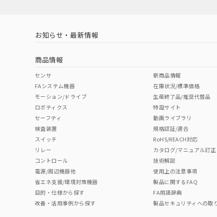
対応済み
LR型式承認
DNV型式承認
BV型式承認
KR
（イギリス
（ノルウェー
（フランス
（
お知らせ・最新情報
中国 RoHS
注意事項・凡例
船舶規格）
船舶規格）
船舶規格）
船
商品情報
No
No
No
No
中国 RoHS表
※1 ※2
センサ
新商品情報
FAシステム機器
在庫状況/標準価格
Pb
Hg
Cd
Cr(V
モーション/ドライブ
生産終了品/推奨代替品
ロボティクス
特設サイト
セーフティ
動画ライブラリ
検査装置
規格認証/適合
X
O
O
O
スイッチ
RoHS/REACH対応
リレー
カタログ/マニュアル訂正
コントロール
技術解説
"対応済み"や非含有の記載がされた商品であっても、流通
電源/周辺機器他
使用上の注意事項
非含有品が必要な際は、弊社営業部門もしくは販売店へお
省エネ支援/環境対策機器
製品に関するFAQ
目的・仕様から探す
FA用語辞典
改善・活用事例から探す
製品セキュリティへの取