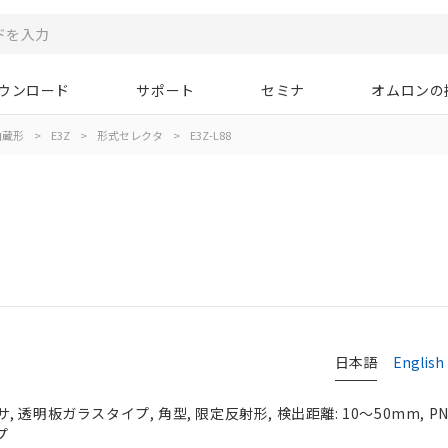
ウンロード
サポート
セミナ
オムロンの
内蔵形
>
E3Z
>
形式セレクタ
>
E3Z-L88
タ
日本語
English
 透明板ガラスタイプ, 角型, 限定反射形, 検出距離: 10～50mm, 
プ