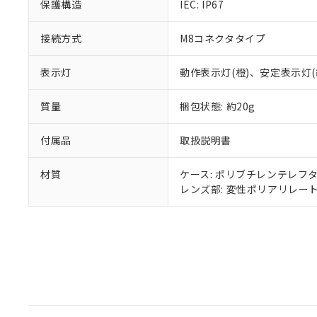
り割愛しておりま
保護構造
IEC: IP67
接続方式
M8コネクタタイプ
表示灯
動作表示灯(橙)、安定表示灯(
質量
梱包状態: 約20g
付属品
取扱説明書
材質
ケース: ポリブチレンテレフ
レンズ部: 変性ポリアリレー