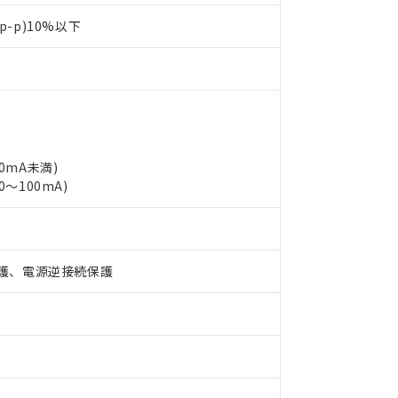
p-p)10%以下
10mA未満)
0～100mA)
 RoHS指令（10物質）の非含有に対応した製品が提供可能な商品です
oHS指令（10物質）の非含有に対応した製品に切り替える予定のある
 RoHS指令（10物質）の非含有に非対応の商品で、対応品を出す予
護、電源逆接続保護
 RoHS指令（10物質）の非含有の対応状況を調査中または確認中の
ンス料など無形物で、有害物質有無と関係のない商品です。
○×表
より、非含有部品としていたものが、含有品と判明した場合などやむ
みいただき、同意のうえご利用ください。
材料含有率が中国RoHSの基準値以下であることを示します。
材料含有率が中国RoHSの基準値を超えていることを示します。
、当社制御機器事業取扱商品の当社在庫状況および標準価格(税抜)
ら貴社製品のうち、外国為替および外国貿易法に定める商品（以下｢
質）：
す。当社販売部門へお問い合わせください。
 水銀(Hg) 1000ppm以下、 カドミウム(Cd) 100ppm以下、
たは国外への提供する場合は、日本国政府の輸出許可(または役務取
000ppm以下、ポリ臭化ビフェニル類(PBB) 1000ppm以下、ポリ臭化ジフェニルエーテル類(P