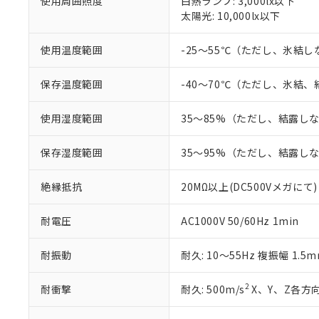
使用周囲照度
白熱ランプ: 3,000lx以下
当社制御機器
などの必要な
フタル酸ビス(2-エチルヘ
号
太陽光: 10,000lx以下
*中国RoHS10物質の基準値 
ル（DBP） 1000ppm
在庫状況およ
当社は規制貨
Pb(鉛) :1000ppm、 Hg
但し、RoHS指令で産
のであり、閲
ます。
Cr(Ⅵ)(六価クロム) : 
フタル酸エステル類の４
○
一定数以
DBP(フタル酸ジブチル) :
い。
使用温度範囲
-25～55℃（ただし、氷結
当社は貴社製
DEHP(フタル酸ビス(2-エ
正式な納期状
置等に一切使
当社販売員に
※2 対応予定月
△
一定数に
当社は、貴社
保存温度範囲
-40～70℃（ただし、氷結
オムロン制御
また当社は、
※2 環境保護使
在庫状況およ
部品在庫の切り替
たしません。
－
在庫なし
使用湿度範囲
35～85%（ただし、結露し
す。
「ｅ」：有害物質
機器販売
マイパーツ機
「10」：通常の
保存湿度範囲
35～95%（ただし、結露し
ている必要が
味します。
空
受注生産
お客様が当ウ
※3 非含有証明
「－」：未確認で
白
が、当社の製
絶縁抵抗
20MΩ以上(DC500Vメガにて)
さい。
下記の非含有証明
※当社の共同
耐電圧
AC1000V 50/60Hz 1min
いる法人を指
EU RoHS指令（
51物質の非含有証
耐振動
耐久: 10～55Hz 複振幅 1.5
※本証明書は発行
また、RoHS指
2
耐衝撃
耐久: 500m/s
X、Y、Z各方向
混在することから
既に当社にて対応