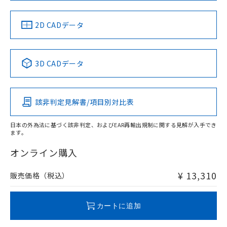
LR型式承認
DNV型式承認
BV型式承認
KR型式承
EU RoHS指令（10物質）の非含有証明書
みください。
※当社の共同利用者とは、
"個人情報
（イギリス
（ノルウェー
（フランス
（韓国
51物質の非含有証明書（当社基準）
ソフトウェアの使用条件
の共同利用に関して"
の「1.共同利
船舶規格）
船舶規格）
船舶規格）
船舶規格
中国 RoHS
注意事項・凡例
2D CADデータ
※本証明書は発行日時点で非含有を証明す
用者の範囲」に記載されている法人を
るもので、過去に遡って非含有を証明する
No
指します。
No
No
No
ものではありません。
中国 RoHS表
※1 ※2
また、RoHS指令のフタル酸エステル類４
3D CADデータ
物質の対応では、対応完了までの期間は出
この製品の規格認証/適合状況ページへ
Pb
Hg
Cd
Cr(VI)
荷製品に未対応品が混在することから備考
その他の認証はこちらのページからご検索ください
欄に対応日を記載しておりました。
既に当社にて対応品への在庫切替を完了
該非判定見解書/項目別対比表
X
O
O
O
していることから、特段のことがない限
り、2022年1月12日より割愛しておりま
日本の外為法に基づく該非判定、およびEAR再輸出規制に関する見解が入手でき
す。
ます。
"対応済み"や非含有の記載がされた商品であっても、流通
在庫等で未対応品が混在する可能性があります。
オンライン購入
非含有品が必要な際は、弊社営業部門もしくは販売店へお
問い合わせください。
¥ 13,310
販売価格（税込）
この製品のRoHS/REACH対応状況ページへ
カートに追加