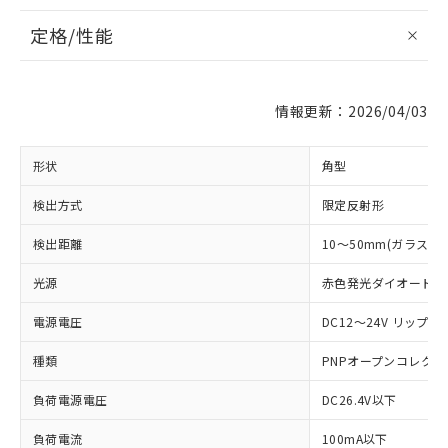
定格/性能
情報更新：2026/04/03
形状
角型
検出方式
限定反射形
検出距離
10～50mm(ガラス板1
光源
赤色発光ダイオード (66
電源電圧
DC12～24V リップル(
種類
PNPオープンコレクタ
負荷電源電圧
DC26.4V以下
※1 対応状況
負荷電流
100mA以下