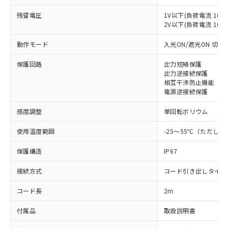
対応済み：EU RoHS指令（10物質）の
残留電圧
1V以下(負荷電流 10m
非含有に対応した製品が提供可能な商品で
2V以下(負荷電流 10～1
す。
対応予定：EU RoHS指令（10物質）の非含
動作モード
入光ON/遮光ON 切替
ご利用条件
有に対応した製品に切り替える予定のある
商品です。
保護回路
出力短絡保護
出力逆接続保護
対応予定なし：EU RoHS指令（10物質）の
以下の条件をお読みいただき、同意のうえ
相互干渉防止機能
非含有に非対応の商品で、対応品を出す予
電源逆接続保護
ご利用ください。
定はありません。
調査・確認中：EU RoHS指令（10物質）の
感度調整
本サービスは、当社制御機器事業取扱
単回転ボリウム
※1 中国RoHS○×表
非含有の対応状況を調査中または確認中の
商品の当社在庫状況および標準価格
商品です。
使用温度範囲
-25～55℃（ただし
(税抜)を提供させていただくもので
「○」：最大均質材料含有率が中国RoHSの
非該当品：ライセンス料など無形物で、有
す。
基準値以下であることを示します。
害物質有無と関係のない商品です。
保護構造
IP67
当社制御機器事業取扱商品の中には、
「×」：最大均質材料含有率が中国RoHSの
仕入先様の事情により、非含有部品として
本サービスの対象外となる商品もある
基準値を超えていることを示します。
いたものが、含有品と判明した場合などや
接続方式
コード引き出しタイプ
当社は、これら貴社製品のうち、外国
ことをご了承ください。
「－」：未確認です。当社販売部門へお問
むを得ず変更することがあります。
為替および外国貿易法に定める商品
在庫状況および標準価格照会結果は、
い合わせください。
コード長
2m
（以下｢規制貨物等」という）を輸出
記載している更新日時点での社内デー
*EU RoHS指令（10物質）：
または国外への提供する場合は、日本
記
タに基づき作成されるものであり、閲
説明
付属品
取扱説明書
鉛(Pb) 1000ppm以下、 水銀(Hg) 1000ppm以下、 カド
*中国RoHS10物質の基準値 (GB/T26572)：
国政府の輸出許可(または役務取引許
号
覧された時点での実際の在庫および標
ミウム(Cd) 100ppm以下、
Pb(鉛) :1000ppm、 Hg(水銀) : 1000ppm、 Cd(カドミウ
可)を取得するなどの必要な手続きを
六価クロム(Cr(Ⅵ)) 1000ppm以下、ポリ臭化ビフェニル
ム) : 100ppm、