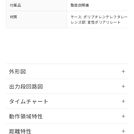
イソブチル) : 1000ppm、 BBP(フタル酸ブチルベンジ
△
一定数には満たないが在庫あり
いよう必要な手段を講じます。
ムロン制御機器販売店・当社販売員に
(DIBP) 1000ppm以下
ル) : 1000ppm、
付属品
取扱説明書
当社は貴社製品を、核兵器、ミサイ
但し、RoHS指令で産業用監視および制御機器に対する
DEHP(フタル酸ビス(2-エチルヘキシル)) : 1000ppm
ご相談ください。
適用除外項目は除く。
ル、化学兵器、生物兵器またはその他
－
在庫なし(最新の在庫状況につ
オムロン制御機器販売店や当社販売拠
材質
ケース: ポリブチレンテレフタレート
フタル酸エステル類の４物質については閾値を超える意
武器並びにこれらの製造装置等に一切
いては、お客様のお取引先、ま
図的な使用がないことを確認しています。
レンズ部: 変性ポリアリレート
点は「
販売ネットワーク
」をご確認
※2 環境保護使用期限
使用いたしません。
たはお客様担当のオムロン制御
ください。
当社は、貴社製品を第三者に販売する
機器販売店・当社販売員にご確
在庫状況および標準価格結果を当社の
※2 対応予定月
「ｅ」：有害物質（10物質）のすべてが基
場合は、上記1、2および3の内容を当
認ください)
事前の承諾なく第三者に漏洩または開
準値以下であることを示します。
該第三者に通知します。また当社は、
示しないようお願いします。
部品在庫の切り替え状況などにより、予定
「10」：通常の使用状況下において有害物
販売先および販売に係わる関係者が違
マイパーツ機能（部品リスト作成サー
空
受注生産機種、また在庫状況の
月が前後することがあります。
質が外部に漏えいし、環境に深刻な影響を
法に輸出するおそれがある場合は、取
ビス）をご利用いただくには、I-Web
白
情報を公開していない機種
及ぼさない年数を意味します。
り引きをいたしません。
メンバーズにご登録されている必要が
外形図
「－」：未確認です。当社販売部門へお問
あります。
い合わせください。
お客様が当ウェブサイト上で当社にご
情報更新：2025/09/04
※3 非含有証明書ダウンロード
出力段回路図
登録された部品リストについて、当社
および当社の共同利用者が、当社の製
下記の非含有証明書をダウンロードするこ
情報更新：2025/09/04
品・サービスに関するお客様との取
タイムチャート
とができます。
合意する
キャンセル
引・商談に必要な範囲で利用すること
をご了承ください。
情報更新：2025/09/04
EU RoHS指令（10物質）の非含有証明書
動作領域特性
※当社の共同利用者とは、
"個人情報
51物質の非含有証明書（当社基準）
の共同利用に関して"
の「1.共同利
情報更新：2025/09/04
※本証明書は発行日時点で非含有を証明す
用者の範囲」に記載されている法人を
距離特性
るもので、過去に遡って非含有を証明する