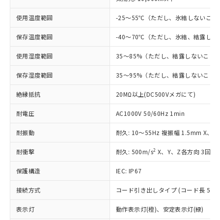
対応予定：EU RoHS指令（10物質）の非含
ご利用条件
有に対応した製品に切り替える予定のある
使用温度範囲
-25～55℃（ただし、氷結しないこと
商品です。
対応予定なし：EU RoHS指令（10物質）の
保存温度範囲
-40～70℃（ただし、氷結、結露し
以下の条件をお読みいただき、同意のうえ
非含有に非対応の商品で、対応品を出す予
ご利用ください。
使用湿度範囲
35～85%（ただし、結露しないこと
定はありません。
調査・確認中：EU RoHS指令（10物質）の
本サービスは、当社制御機器事業取扱
※1 中国RoHS○×表
保存湿度範囲
35～95%（ただし、結露しないこと
非含有の対応状況を調査中または確認中の
商品の当社在庫状況および標準価格
商品です。
(税抜)を提供させていただくもので
絶縁抵抗
20MΩ以上(DC500Vメガにて)
「○」：最大均質材料含有率が中国RoHSの
非該当品：ライセンス料など無形物で、有
す。
基準値以下であることを示します。
害物質有無と関係のない商品です。
当社制御機器事業取扱商品の中には、
耐電圧
AC1000V 50/60Hz 1min
「×」：最大均質材料含有率が中国RoHSの
仕入先様の事情により、非含有部品として
本サービスの対象外となる商品もある
基準値を超えていることを示します。
いたものが、含有品と判明した場合などや
当社は、これら貴社製品のうち、外国
耐振動
耐久: 10～55Hz 複振幅 1.5mm X、
ことをご了承ください。
「－」：未確認です。当社販売部門へお問
むを得ず変更することがあります。
為替および外国貿易法に定める商品
在庫状況および標準価格照会結果は、
い合わせください。
（以下｢規制貨物等」という）を輸出
2
耐衝撃
耐久: 500m/s
X、Y、Z各方向 3回
記載している更新日時点での社内デー
*EU RoHS指令（10物質）：
または国外への提供する場合は、日本
記
タに基づき作成されるものであり、閲
説明
鉛(Pb) 1000ppm以下、 水銀(Hg) 1000ppm以下、 カド
*中国RoHS10物質の基準値 (GB/T26572)：
保護構造
IEC: IP67
国政府の輸出許可(または役務取引許
号
覧された時点での実際の在庫および標
ミウム(Cd) 100ppm以下、
Pb(鉛) :1000ppm、 Hg(水銀) : 1000ppm、 Cd(カドミウ
可)を取得するなどの必要な手続きを
六価クロム(Cr(Ⅵ)) 1000ppm以下、ポリ臭化ビフェニル
ム) : 100ppm、
準価格とは異なる場合があることをご
類(PBB) 1000ppm以下、ポリ臭化ジフェニルエーテル類
接続方式
コード引き出しタイプ (コード長 5m)
Cr(Ⅵ)(六価クロム) : 1000ppm、 PBBs(ポリ臭化ビフェ
とります。
了承ください。
(PBDE) 1000ppm以下、フタル酸ビス(2-エチルヘキシ
○
一定数以上の在庫あり
ニル類) : 1000ppm、 PBDEs(ポリ臭化ジフェニルエーテ
当社は規制貨物を破棄する場合は、完
ル) (DEHP)(別名：DOP) 1000ppm以下、フタル酸ブチ
正式な納期状況および標準価格はお客
ル類) : 1000ppm、
表示灯
動作表示灯(橙)、安定表示灯(緑)
ルベンジル（BBP） 1000ppm以下、フタル酸ジブチル
全に破砕するなど、違法に輸出されな
DBP(フタル酸ジブチル) : 1000ppm、 DIBP(フタル酸ジ
様のお取引先、またはお客様担当のオ
（DBP） 1000ppm以下、フタル酸ジイソブチル