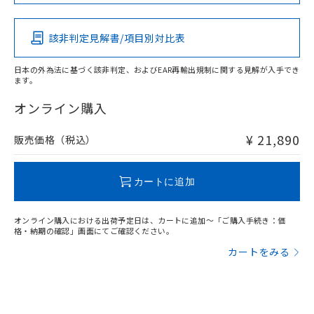
この製品の規格認証/適合状況ページへ
Pb
Hg
Cd
Cr(VI)
その他の認証はこちらのページからご検索ください
検出物体の大きさ-距離特性
該非判定見解書/項目別対比表
X
O
O
O
日本の外為法に基づく該非判定、およびEAR再輸出規制に関する見解が入手でき
ます。
"対応済み"や非含有の記載がされた商品であっても、流通
在庫等で未対応品が混在する可能性があります。
オンライン購入
非含有品が必要な際は、弊社営業部門もしくは販売店へお
問い合わせください。
¥ 21,890
販売価格（税込）
この製品のRoHS/REACH対応状況ページへ
カートに追加
オンライン購入における出荷予定日は、カートに追加～「ご購入手続き：価
格・納期の確認」画面にてご確認ください。
カートをみる