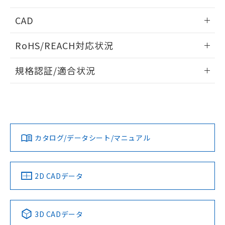
指します。
ものではありません。
情報更新：2025/09/04
CAD
また、RoHS指令のフタル酸エステル類４
物質の対応では、対応完了までの期間は出
受光出力-距離特性
ログイン/会員登録いただくと、CADデータをダウンロー
荷製品に未対応品が混在することから備考
RoHS/REACH対応状況
ドすることができます。
欄に対応日を記載しておりました。
既に当社にて対応品への在庫切替を完了
情報更新：2026/7/29
規格認証/適合状況
していることから、特段のことがない限
り、2022年1月12日より割愛しておりま
ログイン/会員登録
EU RoHS
注意事項・凡例
UL認証
CSA認証
CEマーキング
す。
No
No
Yes
対応状況
対応予定月
※1
※2
ダウンロードデータをご利用いただく前に、以下を必ずお読
みください。
カタログ/データシート/マニュアル
対応済み
ソフトウェアの使用条件
LR型式承認
DNV型式承認
BV型式承認
KR型式承
（イギリス
（ノルウェー
（フランス
（韓国
船舶規格）
船舶規格）
船舶規格）
船舶規格
中国 RoHS
注意事項・凡例
2D CADデータ
No
No
No
No
中国 RoHS表
※1 ※2
3D CADデータ