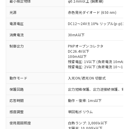
最小検出物体
φ0.1mm以上 (銅素線)
光源
赤色発光ダイオード (650 nm)
電源電圧
DC12～24V±10% リップル(p-p)1
消費電流
30mA以下
制御出力
PNPオープンコレクタ
DC26.4V以下
100mA以下
残留電圧: 1V以下 (負荷電流 10mA未満
残留電圧: 2V以下 (負荷電流 10～100m
動作モード
入光ON/遮光ON 切替式
保護回路
出力短絡保護、出力逆接続保護、電源
応答時間
動作・復帰: 1ms以下
※1 対応状況
感度調整
単回転ボリウム
対応済み：EU RoHS指令（10物質）の
非含有に対応した製品が提供可能な商品で
使用周囲照度
白熱ランプ: 3,000lx以下
す。
太陽光: 10,000lx以下