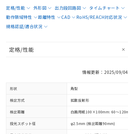
定格/性能
外形図
出力段回路図
タイムチャート
動作領域特性
距離特性
CAD
RoHS/REACH対応状況
規格認証/適合状況
定格/性能
情報更新：2025/09/04
形状
角型
検出方式
拡散反射形
検出距離
白画用紙100×100mm: 60～120mm
投光スポット径
φ2.5mm (検出距離90mm)