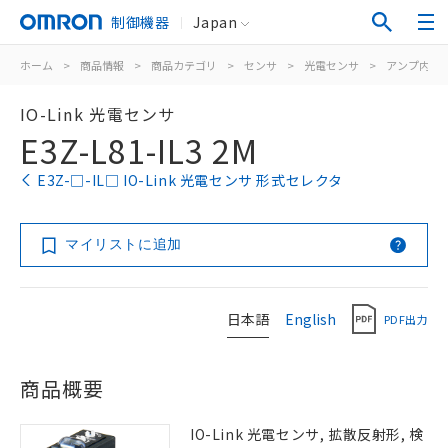
制御機器
Japan
ホーム
>
商品情報
>
商品カテゴリ
>
センサ
>
光電センサ
>
アンプ内蔵
IO-Link 光電センサ
E3Z-L81-IL3 2M
E3Z-□-IL□ IO-Link 光電センサ 形式セレクタ
マイリストに追加
日本語
English
PDF出力
商品概要
IO-Link 光電センサ, 拡散反射形, 検