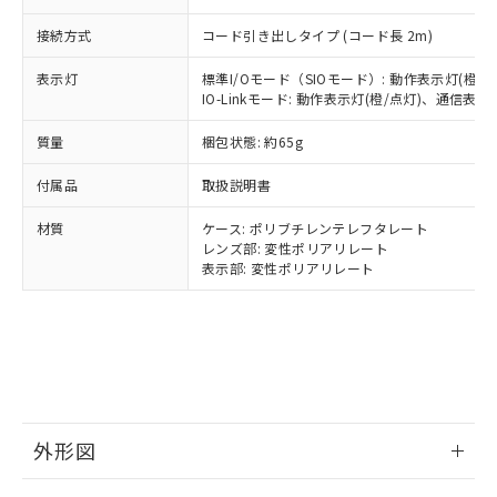
可)を取得するなどの必要な手続きを
六価クロム(Cr(Ⅵ)) 1000ppm以下、ポリ臭化ビフェニル
ム) : 100ppm、
準価格とは異なる場合があることをご
類(PBB) 1000ppm以下、ポリ臭化ジフェニルエーテル類
Cr(Ⅵ)(六価クロム) : 1000ppm、 PBBs(ポリ臭化ビフェ
とります。
接続方式
コード引き出しタイプ (コード長 2m)
了承ください。
(PBDE) 1000ppm以下、フタル酸ビス(2-エチルヘキシ
○
一定数以上の在庫あり
ニル類) : 1000ppm、 PBDEs(ポリ臭化ジフェニルエーテ
当社は規制貨物を破棄する場合は、完
ル) (DEHP)(別名：DOP) 1000ppm以下、フタル酸ブチ
正式な納期状況および標準価格はお客
ル類) : 1000ppm、
ルベンジル（BBP） 1000ppm以下、フタル酸ジブチル
全に破砕するなど、違法に輸出されな
DBP(フタル酸ジブチル) : 1000ppm、 DIBP(フタル酸ジ
表示灯
標準I/Oモード（SIOモード）: 動作表示灯(橙/
様のお取引先、またはお客様担当のオ
（DBP） 1000ppm以下、フタル酸ジイソブチル
イソブチル) : 1000ppm、 BBP(フタル酸ブチルベンジ
△
一定数には満たないが在庫あり
IO-Linkモード: 動作表示灯(橙/点灯)、通信表示灯
いよう必要な手段を講じます。
ムロン制御機器販売店・当社販売員に
(DIBP) 1000ppm以下
ル) : 1000ppm、
当社は貴社製品を、核兵器、ミサイ
但し、RoHS指令で産業用監視および制御機器に対する
DEHP(フタル酸ビス(2-エチルヘキシル)) : 1000ppm
ご相談ください。
適用除外項目は除く。
質量
梱包状態: 約65g
ル、化学兵器、生物兵器またはその他
－
在庫なし(最新の在庫状況につ
オムロン制御機器販売店や当社販売拠
フタル酸エステル類の４物質については閾値を超える意
武器並びにこれらの製造装置等に一切
いては、お客様のお取引先、ま
図的な使用がないことを確認しています。
点は「
販売ネットワーク
」をご確認
付属品
取扱説明書
※2 環境保護使用期限
使用いたしません。
たはお客様担当のオムロン制御
ください。
当社は、貴社製品を第三者に販売する
機器販売店・当社販売員にご確
在庫状況および標準価格結果を当社の
材質
ケース: ポリブチレンテレフタレート
※2 対応予定月
「ｅ」：有害物質（10物質）のすべてが基
場合は、上記1、2および3の内容を当
認ください)
事前の承諾なく第三者に漏洩または開
レンズ部: 変性ポリアリレート
準値以下であることを示します。
該第三者に通知します。また当社は、
表示部: 変性ポリアリレート
示しないようお願いします。
部品在庫の切り替え状況などにより、予定
「10」：通常の使用状況下において有害物
販売先および販売に係わる関係者が違
マイパーツ機能（部品リスト作成サー
空
受注生産機種、また在庫状況の
月が前後することがあります。
質が外部に漏えいし、環境に深刻な影響を
法に輸出するおそれがある場合は、取
ビス）をご利用いただくには、I-Web
白
情報を公開していない機種
及ぼさない年数を意味します。
り引きをいたしません。
メンバーズにご登録されている必要が
「－」：未確認です。当社販売部門へお問
あります。
い合わせください。
お客様が当ウェブサイト上で当社にご
※3 非含有証明書ダウンロード
登録された部品リストについて、当社
および当社の共同利用者が、当社の製
外形図
下記の非含有証明書をダウンロードするこ
品・サービスに関するお客様との取
とができます。
合意する
キャンセル
引・商談に必要な範囲で利用すること
情報更新：2025/11/10