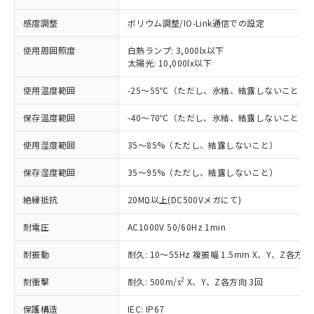
対応済み：EU RoHS指令（10物質）の
感度調整
ボリウム調整/IO-Link通信での設定
非含有に対応した製品が提供可能な商品で
使用周囲照度
白熱ランプ: 3,000lx以下
す。
太陽光: 10,000lx以下
対応予定：EU RoHS指令（10物質）の非含
ご利用条件
有に対応した製品に切り替える予定のある
使用温度範囲
-25～55℃（ただし、氷結、結露しないこと）
商品です。
対応予定なし：EU RoHS指令（10物質）の
保存温度範囲
-40～70℃（ただし、氷結、結露しないこと）
以下の条件をお読みいただき、同意のうえ
非含有に非対応の商品で、対応品を出す予
ご利用ください。
定はありません。
使用湿度範囲
35～85%（ただし、結露しないこと）
調査・確認中：EU RoHS指令（10物質）の
本サービスは、当社制御機器事業取扱
※1 中国RoHS○×表
非含有の対応状況を調査中または確認中の
保存湿度範囲
35～95%（ただし、結露しないこと）
商品の当社在庫状況および標準価格
商品です。
(税抜)を提供させていただくもので
「○」：最大均質材料含有率が中国RoHSの
非該当品：ライセンス料など無形物で、有
絶縁抵抗
20MΩ以上(DC500Vメガにて)
す。
基準値以下であることを示します。
害物質有無と関係のない商品です。
当社制御機器事業取扱商品の中には、
「×」：最大均質材料含有率が中国RoHSの
耐電圧
AC1000V 50/60Hz 1min
仕入先様の事情により、非含有部品として
本サービスの対象外となる商品もある
基準値を超えていることを示します。
いたものが、含有品と判明した場合などや
当社は、これら貴社製品のうち、外国
ことをご了承ください。
耐振動
耐久: 10～55Hz 複振幅 1.5mm X、Y、Z各方向 
「－」：未確認です。当社販売部門へお問
むを得ず変更することがあります。
為替および外国貿易法に定める商品
在庫状況および標準価格照会結果は、
い合わせください。
（以下｢規制貨物等」という）を輸出
記載している更新日時点での社内デー
2
耐衝撃
耐久: 500m/s
X、Y、Z各方向 3回
*EU RoHS指令（10物質）：
または国外への提供する場合は、日本
記
タに基づき作成されるものであり、閲
説明
鉛(Pb) 1000ppm以下、 水銀(Hg) 1000ppm以下、 カド
*中国RoHS10物質の基準値 (GB/T26572)：
国政府の輸出許可(または役務取引許
号
覧された時点での実際の在庫および標
ミウム(Cd) 100ppm以下、
保護構造
IEC: IP67
Pb(鉛) :1000ppm、 Hg(水銀) : 1000ppm、 Cd(カドミウ