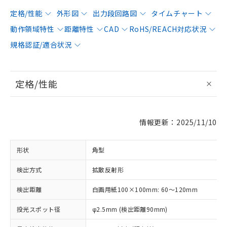
定格/性能
外形図
出力段回路図
タイムチャート
動作領域特性
距離特性
CAD
RoHS/REACH対応状況
規格認証/適合状況
定格/性能
情報更新：2025/11/10
形状
角型
検出方式
拡散反射形
検出距離
白画用紙100×100mm: 60～120mm
投光スポット径
φ2.5mm (検出距離90mm)