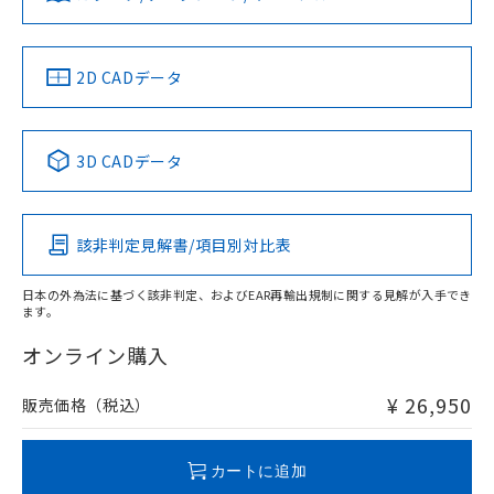
ソフトウェアの使用条件
LR型式承認
DNV型式承認
BV型式承認
KR型式承
（イギリス
（ノルウェー
（フランス
（韓国
船舶規格）
船舶規格）
船舶規格）
船舶規格
中国 RoHS
注意事項・凡例
2D CADデータ
No
No
No
No
中国 RoHS表
※1 ※2
3D CADデータ
この製品の規格認証/適合状況ページへ
Pb
Hg
Cd
Cr(VI)
その他の認証はこちらのページからご検索ください
該非判定見解書/項目別対比表
X
O
O
O
日本の外為法に基づく該非判定、およびEAR再輸出規制に関する見解が入手でき
ます。
"対応済み"や非含有の記載がされた商品であっても、流通
在庫等で未対応品が混在する可能性があります。
オンライン購入
非含有品が必要な際は、弊社営業部門もしくは販売店へお
問い合わせください。
¥ 26,950
販売価格（税込）
この製品のRoHS/REACH対応状況ページへ
カートに追加