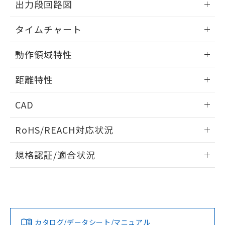
出力段回路図
をご了承ください。
EU RoHS指令（10物質）の非含有証明書
※当社の共同利用者とは、
"個人情報
51物質の非含有証明書（当社基準）
情報更新：2025/11/10
の共同利用に関して"
の「1.共同利
タイムチャート
※本証明書は発行日時点で非含有を証明す
用者の範囲」に記載されている法人を
るもので、過去に遡って非含有を証明する
指します。
情報更新：2025/11/10
ものではありません。
動作領域特性
また、RoHS指令のフタル酸エステル類４
情報更新：2025/11/10
物質の対応では、対応完了までの期間は出
距離特性
荷製品に未対応品が混在することから備考
欄に対応日を記載しておりました。
情報更新：2025/11/10
CAD
既に当社にて対応品への在庫切替を完了
していることから、特段のことがない限
検出物体の大きさ-距離特性
ログイン/会員登録いただくと、CADデータをダウンロー
り、2022年1月12日より割愛しておりま
RoHS/REACH対応状況
ドすることができます。
す。
情報更新：2026/7/29
規格認証/適合状況
ログイン/会員登録
EU RoHS
注意事項・凡例
UL認証
CSA認証
CEマーキング
No
No
Yes
対応状況
対応予定月
※1
※2
ダウンロードデータをご利用いただく前に、以下を必ずお読
みください。
カタログ/データシート/マニュアル
対応済み