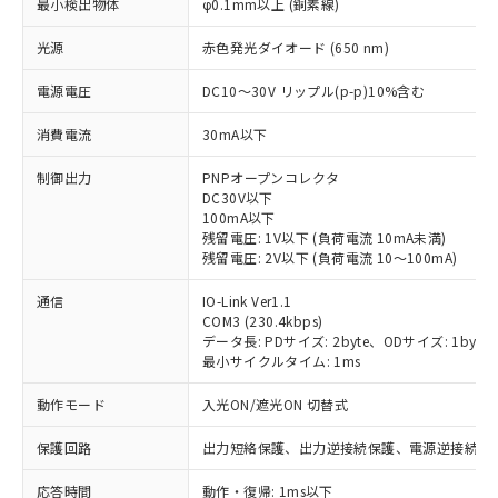
最小検出物体
φ0.1mm以上 (銅素線)
光源
赤色発光ダイオード (650 nm)
電源電圧
DC10～30V リップル(p-p)10%含む
消費電流
30mA以下
制御出力
PNPオープンコレクタ
DC30V以下
100mA以下
残留電圧: 1V以下 (負荷電流 10mA未満)
残留電圧: 2V以下 (負荷電流 10～100mA)
通信
IO-Link Ver1.1
COM3 (230.4kbps)
データ長: PDサイズ: 2byte、ODサイズ: 1byte (M-s
最小サイクルタイム: 1ms
動作モード
入光ON/遮光ON 切替式
保護回路
出力短絡保護、出力逆接続保護、電源逆接続保
※1 対応状況
応答時間
動作・復帰: 1ms以下