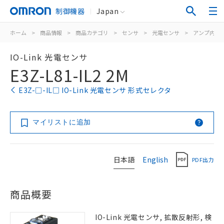
制御機器
Japan
ホーム
>
商品情報
>
商品カテゴリ
>
センサ
>
光電センサ
>
アンプ内蔵
IO-Link 光電センサ
E3Z-L81-IL2 2M
E3Z-□-IL□ IO-Link 光電センサ 形式セレクタ
マイリストに追加
日本語
English
PDF出力
商品概要
IO-Link 光電センサ, 拡散反射形, 検