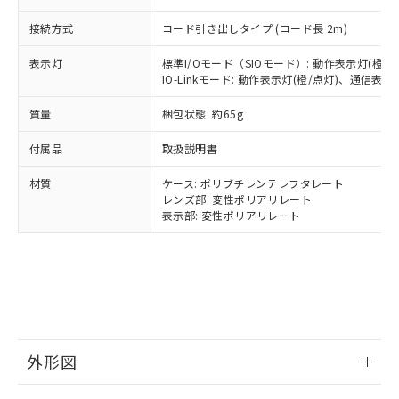
可)を取得するなどの必要な手続きを
六価クロム(Cr(Ⅵ)) 1000ppm以下、ポリ臭化ビフェニル
ム) : 100ppm、
準価格とは異なる場合があることをご
類(PBB) 1000ppm以下、ポリ臭化ジフェニルエーテル類
Cr(Ⅵ)(六価クロム) : 1000ppm、 PBBs(ポリ臭化ビフェ
とります。
接続方式
コード引き出しタイプ (コード長 2m)
了承ください。
(PBDE) 1000ppm以下、フタル酸ビス(2-エチルヘキシ
○
一定数以上の在庫あり
ニル類) : 1000ppm、 PBDEs(ポリ臭化ジフェニルエーテ
当社は規制貨物を破棄する場合は、完
ル) (DEHP)(別名：DOP) 1000ppm以下、フタル酸ブチ
正式な納期状況および標準価格はお客
ル類) : 1000ppm、
ルベンジル（BBP） 1000ppm以下、フタル酸ジブチル
全に破砕するなど、違法に輸出されな
DBP(フタル酸ジブチル) : 1000ppm、 DIBP(フタル酸ジ
表示灯
標準I/Oモード（SIOモード）: 動作表示灯(橙/
様のお取引先、またはお客様担当のオ
（DBP） 1000ppm以下、フタル酸ジイソブチル
イソブチル) : 1000ppm、 BBP(フタル酸ブチルベンジ
△
一定数には満たないが在庫あり
IO-Linkモード: 動作表示灯(橙/点灯)、通信表示灯
いよう必要な手段を講じます。
ムロン制御機器販売店・当社販売員に
(DIBP) 1000ppm以下
ル) : 1000ppm、
当社は貴社製品を、核兵器、ミサイ
但し、RoHS指令で産業用監視および制御機器に対する
DEHP(フタル酸ビス(2-エチルヘキシル)) : 1000ppm
ご相談ください。
適用除外項目は除く。
質量
梱包状態: 約65g
ル、化学兵器、生物兵器またはその他
－
在庫なし(最新の在庫状況につ
オムロン制御機器販売店や当社販売拠
フタル酸エステル類の４物質については閾値を超える意
武器並びにこれらの製造装置等に一切
いては、お客様のお取引先、ま
図的な使用がないことを確認しています。
点は「
販売ネットワーク
」をご確認
付属品
取扱説明書
※2 環境保護使用期限
使用いたしません。
たはお客様担当のオムロン制御
ください。
当社は、貴社製品を第三者に販売する
機器販売店・当社販売員にご確
在庫状況および標準価格結果を当社の
材質
ケース: ポリブチレンテレフタレート
※2 対応予定月
「ｅ」：有害物質（10物質）のすべてが基
場合は、上記1、2および3の内容を当
認ください)
事前の承諾なく第三者に漏洩または開
レンズ部: 変性ポリアリレート
準値以下であることを示します。
該第三者に通知します。また当社は、
表示部: 変性ポリアリレート
示しないようお願いします。
部品在庫の切り替え状況などにより、予定
「10」：通常の使用状況下において有害物
販売先および販売に係わる関係者が違
マイパーツ機能（部品リスト作成サー
空
受注生産機種、また在庫状況の
月が前後することがあります。
質が外部に漏えいし、環境に深刻な影響を
法に輸出するおそれがある場合は、取
ビス）をご利用いただくには、I-Web
白
情報を公開していない機種
及ぼさない年数を意味します。
り引きをいたしません。
メンバーズにご登録されている必要が
「－」：未確認です。当社販売部門へお問
あります。
い合わせください。
お客様が当ウェブサイト上で当社にご
※3 非含有証明書ダウンロード
登録された部品リストについて、当社
および当社の共同利用者が、当社の製
外形図
下記の非含有証明書をダウンロードするこ
品・サービスに関するお客様との取
とができます。
合意する
キャンセル
引・商談に必要な範囲で利用すること
情報更新：2025/11/10