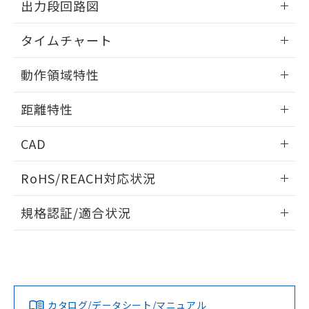
出力段回路図
をご了承ください。
EU RoHS指令（10物質）の非含有証明書
※当社の共同利用者とは、
"個人情報
51物質の非含有証明書（当社基準）
情報更新：2025/11/10
の共同利用に関して"
の「1.共同利
タイムチャート
※本証明書は発行日時点で非含有を証明す
用者の範囲」に記載されている法人を
るもので、過去に遡って非含有を証明する
指します。
情報更新：2025/11/10
ものではありません。
動作領域特性
また、RoHS指令のフタル酸エステル類４
情報更新：2025/11/10
物質の対応では、対応完了までの期間は出
距離特性
荷製品に未対応品が混在することから備考
欄に対応日を記載しておりました。
情報更新：2025/11/10
CAD
既に当社にて対応品への在庫切替を完了
していることから、特段のことがない限
検出物体の大きさ-距離特性
ログイン/会員登録いただくと、CADデータをダウンロー
り、2022年1月12日より割愛しておりま
RoHS/REACH対応状況
ドすることができます。
す。
情報更新：2026/7/29
規格認証/適合状況
ログイン/会員登録
EU RoHS
注意事項・凡例
UL認証
CSA認証
CEマーキング
No
No
Yes
対応状況
対応予定月
※1
※2
ダウンロードデータをご利用いただく前に、以下を必ずお読
みください。
カタログ/データシート/マニュアル
対応済み