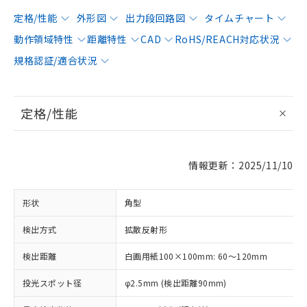
定格/性能
外形図
出力段回路図
タイムチャート
動作領域特性
距離特性
CAD
RoHS/REACH対応状況
規格認証/適合状況
定格/性能
情報更新：2025/11/10
形状
角型
検出方式
拡散反射形
検出距離
白画用紙100×100mm: 60～120mm
投光スポット径
φ2.5mm (検出距離90mm)