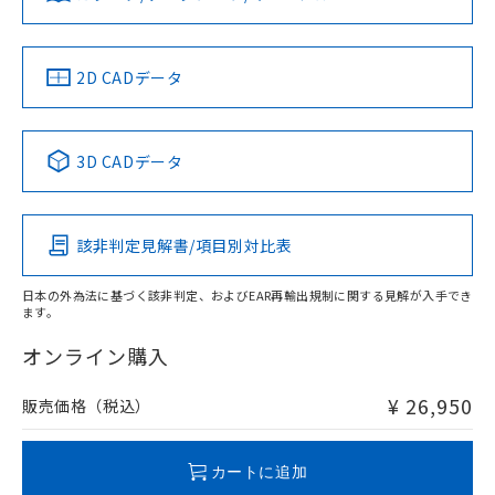
ソフトウェアの使用条件
LR型式承認
DNV型式承認
BV型式承認
KR型式承
（イギリス
（ノルウェー
（フランス
（韓国
船舶規格）
船舶規格）
船舶規格）
船舶規格
中国 RoHS
注意事項・凡例
2D CADデータ
No
No
No
No
中国 RoHS表
※1 ※2
3D CADデータ
この製品の規格認証/適合状況ページへ
Pb
Hg
Cd
Cr(VI)
その他の認証はこちらのページからご検索ください
該非判定見解書/項目別対比表
X
O
O
O
日本の外為法に基づく該非判定、およびEAR再輸出規制に関する見解が入手でき
ます。
"対応済み"や非含有の記載がされた商品であっても、流通
在庫等で未対応品が混在する可能性があります。
オンライン購入
非含有品が必要な際は、弊社営業部門もしくは販売店へお
問い合わせください。
¥ 26,950
販売価格（税込）
この製品のRoHS/REACH対応状況ページへ
カートに追加