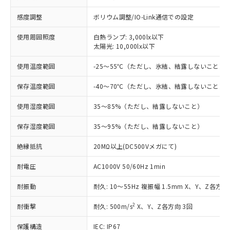
対応済み：EU RoHS指令（10物質）の
感度調整
ボリウム調整/IO-Link通信での設定
非含有に対応した製品が提供可能な商品で
使用周囲照度
白熱ランプ: 3,000lx以下
す。
太陽光: 10,000lx以下
対応予定：EU RoHS指令（10物質）の非含
ご利用条件
有に対応した製品に切り替える予定のある
使用温度範囲
-25～55℃（ただし、氷結、結露しないこと）
商品です。
対応予定なし：EU RoHS指令（10物質）の
保存温度範囲
-40～70℃（ただし、氷結、結露しないこと）
以下の条件をお読みいただき、同意のうえ
非含有に非対応の商品で、対応品を出す予
ご利用ください。
定はありません。
使用湿度範囲
35～85%（ただし、結露しないこと）
調査・確認中：EU RoHS指令（10物質）の
本サービスは、当社制御機器事業取扱
※1 中国RoHS○×表
非含有の対応状況を調査中または確認中の
保存湿度範囲
35～95%（ただし、結露しないこと）
商品の当社在庫状況および標準価格
商品です。
(税抜)を提供させていただくもので
「○」：最大均質材料含有率が中国RoHSの
非該当品：ライセンス料など無形物で、有
絶縁抵抗
20MΩ以上(DC500Vメガにて)
す。
基準値以下であることを示します。
害物質有無と関係のない商品です。
当社制御機器事業取扱商品の中には、
「×」：最大均質材料含有率が中国RoHSの
耐電圧
AC1000V 50/60Hz 1min
仕入先様の事情により、非含有部品として
本サービスの対象外となる商品もある
基準値を超えていることを示します。
いたものが、含有品と判明した場合などや
当社は、これら貴社製品のうち、外国
ことをご了承ください。
耐振動
耐久: 10～55Hz 複振幅 1.5mm X、Y、Z各方向 
「－」：未確認です。当社販売部門へお問
むを得ず変更することがあります。
為替および外国貿易法に定める商品
在庫状況および標準価格照会結果は、
い合わせください。
（以下｢規制貨物等」という）を輸出
記載している更新日時点での社内デー
2
耐衝撃
耐久: 500m/s
X、Y、Z各方向 3回
*EU RoHS指令（10物質）：
または国外への提供する場合は、日本
記
タに基づき作成されるものであり、閲
説明
鉛(Pb) 1000ppm以下、 水銀(Hg) 1000ppm以下、 カド
*中国RoHS10物質の基準値 (GB/T26572)：
国政府の輸出許可(または役務取引許
号
覧された時点での実際の在庫および標
ミウム(Cd) 100ppm以下、
保護構造
IEC: IP67
Pb(鉛) :1000ppm、 Hg(水銀) : 1000ppm、 Cd(カドミウ