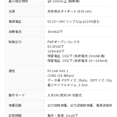
最小検出物体
φ0.1mm以上 (銅素線)
光源
赤色発光ダイオード (650 nm)
電源電圧
DC10～30V リップル(p-p)10%含む
消費電流
30mA以下
制御出力
PNPオープンコレクタ
DC30V以下
100mA以下
残留電圧: 1V以下 (負荷電流 10mA未満)
残留電圧: 2V以下 (負荷電流 10～100mA)
通信
IO-Link Ver1.1
COM2 (38.4kbps)
データ長: PDサイズ: 2byte、ODサイズ: 1byte (M-s
最小サイクルタイム: 2.3ms
動作モード
入光ON/遮光ON 切替式
保護回路
出力短絡保護、出力逆接続保護、電源逆接続保
※1 対応状況
応答時間
動作・復帰: 1ms以下