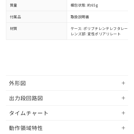
ルベンジル（BBP） 1000ppm以下、フタル酸ジブチル
全に破砕するなど、違法に輸出されな
DBP(フタル酸ジブチル) : 1000ppm、 DIBP(フタル酸ジ
様のお取引先、またはお客様担当のオ
質量
梱包状態: 約65g
（DBP） 1000ppm以下、フタル酸ジイソブチル
イソブチル) : 1000ppm、 BBP(フタル酸ブチルベンジ
△
一定数には満たないが在庫あり
いよう必要な手段を講じます。
ムロン制御機器販売店・当社販売員に
(DIBP) 1000ppm以下
ル) : 1000ppm、
当社は貴社製品を、核兵器、ミサイ
但し、RoHS指令で産業用監視および制御機器に対する
DEHP(フタル酸ビス(2-エチルヘキシル)) : 1000ppm
ご相談ください。
付属品
取扱説明書
適用除外項目は除く。
ル、化学兵器、生物兵器またはその他
－
在庫なし(最新の在庫状況につ
オムロン制御機器販売店や当社販売拠
フタル酸エステル類の４物質については閾値を超える意
武器並びにこれらの製造装置等に一切
いては、お客様のお取引先、ま
図的な使用がないことを確認しています。
材質
点は「
販売ネットワーク
ケース: ポリブチレンテレフタレート
」をご確認
※2 環境保護使用期限
使用いたしません。
たはお客様担当のオムロン制御
レンズ部: 変性ポリアリレート
ください。
当社は、貴社製品を第三者に販売する
機器販売店・当社販売員にご確
在庫状況および標準価格結果を当社の
※2 対応予定月
「ｅ」：有害物質（10物質）のすべてが基
場合は、上記1、2および3の内容を当
認ください)
事前の承諾なく第三者に漏洩または開
準値以下であることを示します。
該第三者に通知します。また当社は、
示しないようお願いします。
部品在庫の切り替え状況などにより、予定
「10」：通常の使用状況下において有害物
販売先および販売に係わる関係者が違
マイパーツ機能（部品リスト作成サー
空
受注生産機種、また在庫状況の
月が前後することがあります。
質が外部に漏えいし、環境に深刻な影響を
法に輸出するおそれがある場合は、取
ビス）をご利用いただくには、I-Web
白
情報を公開していない機種
及ぼさない年数を意味します。
り引きをいたしません。
メンバーズにご登録されている必要が
「－」：未確認です。当社販売部門へお問
あります。
外形図
い合わせください。
お客様が当ウェブサイト上で当社にご
※3 非含有証明書ダウンロード
登録された部品リストについて、当社
情報更新：2025/09/04
出力段回路図
および当社の共同利用者が、当社の製
下記の非含有証明書をダウンロードするこ
品・サービスに関するお客様との取
とができます。
情報更新：2025/09/04
合意する
キャンセル
引・商談に必要な範囲で利用すること
タイムチャート
をご了承ください。
EU RoHS指令（10物質）の非含有証明書
※当社の共同利用者とは、
"個人情報
情報更新：2025/09/04
動作領域特性
51物質の非含有証明書（当社基準）
の共同利用に関して"
の「1.共同利
※本証明書は発行日時点で非含有を証明す