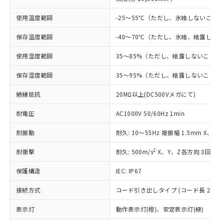
す。
対応予定：EU RoHS指令（10物質）の非含
使用温度範囲
-25～55℃（ただし、氷結しないこと
ご利用条件
有に対応した製品に切り替える予定のある
商品です。
保存温度範囲
-40～70℃（ただし、氷結、結露し
対応予定なし：EU RoHS指令（10物質）の
以下の条件をお読みいただき、同意のうえ
非含有に非対応の商品で、対応品を出す予
使用湿度範囲
35～85%（ただし、結露しないこと
ご利用ください。
定はありません。
保存湿度範囲
35～95%（ただし、結露しないこと
調査・確認中：EU RoHS指令（10物質）の
本サービスは、当社制御機器事業取扱
※1 中国RoHS○×表
非含有の対応状況を調査中または確認中の
商品の当社在庫状況および標準価格
絶縁抵抗
20MΩ以上(DC500Vメガにて)
商品です。
(税抜)を提供させていただくもので
「○」：最大均質材料含有率が中国RoHSの
非該当品：ライセンス料など無形物で、有
す。
耐電圧
AC1000V 50/60Hz 1min
基準値以下であることを示します。
害物質有無と関係のない商品です。
当社制御機器事業取扱商品の中には、
「×」：最大均質材料含有率が中国RoHSの
仕入先様の事情により、非含有部品として
耐振動
本サービスの対象外となる商品もある
耐久: 10～55Hz 複振幅 1.5mm X、
基準値を超えていることを示します。
いたものが、含有品と判明した場合などや
当社は、これら貴社製品のうち、外国
ことをご了承ください。
「－」：未確認です。当社販売部門へお問
むを得ず変更することがあります。
為替および外国貿易法に定める商品
2
耐衝撃
耐久: 500m/s
X、Y、Z各方向 3回
在庫状況および標準価格照会結果は、
い合わせください。
（以下｢規制貨物等」という）を輸出
記載している更新日時点での社内デー
*EU RoHS指令（10物質）：
保護構造
または国外への提供する場合は、日本
IEC: IP67
記
タに基づき作成されるものであり、閲
説明
鉛(Pb) 1000ppm以下、 水銀(Hg) 1000ppm以下、 カド
*中国RoHS10物質の基準値 (GB/T26572)：
国政府の輸出許可(または役務取引許
号
覧された時点での実際の在庫および標
ミウム(Cd) 100ppm以下、
Pb(鉛) :1000ppm、 Hg(水銀) : 1000ppm、 Cd(カドミウ
接続方式
コード引き出しタイプ (コード長 2m)
可)を取得するなどの必要な手続きを
六価クロム(Cr(Ⅵ)) 1000ppm以下、ポリ臭化ビフェニル
ム) : 100ppm、
準価格とは異なる場合があることをご
類(PBB) 1000ppm以下、ポリ臭化ジフェニルエーテル類
Cr(Ⅵ)(六価クロム) : 1000ppm、 PBBs(ポリ臭化ビフェ
とります。
了承ください。
(PBDE) 1000ppm以下、フタル酸ビス(2-エチルヘキシ
○
一定数以上の在庫あり
ニル類) : 1000ppm、 PBDEs(ポリ臭化ジフェニルエーテ
表示灯
動作表示灯(橙)、安定表示灯(緑)
当社は規制貨物を破棄する場合は、完
ル) (DEHP)(別名：DOP) 1000ppm以下、フタル酸ブチ
正式な納期状況および標準価格はお客
ル類) : 1000ppm、