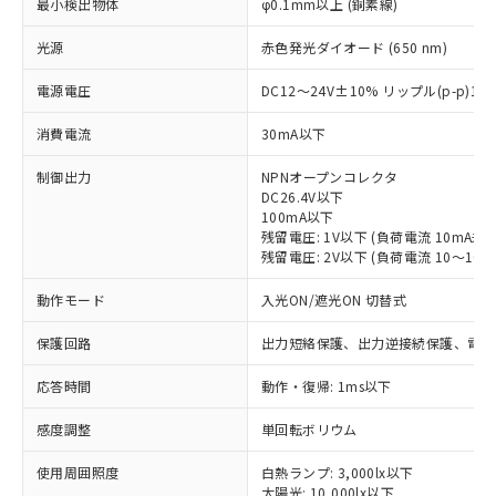
最小検出物体
φ0.1mm以上 (銅素線)
光源
赤色発光ダイオード (650 nm)
電源電圧
DC12～24V±10% リップル(p-p)1
消費電流
30mA以下
制御出力
NPNオープンコレクタ
DC26.4V以下
100mA以下
残留電圧: 1V以下 (負荷電流 10mA未満
残留電圧: 2V以下 (負荷電流 10～100m
動作モード
入光ON/遮光ON 切替式
保護回路
出力短絡保護、出力逆接続保護、電源
応答時間
動作・復帰: 1ms以下
※1 対応状況
感度調整
単回転ボリウム
対応済み：EU RoHS指令（10物質）の
使用周囲照度
白熱ランプ: 3,000lx以下
非含有に対応した製品が提供可能な商品で
太陽光: 10,000lx以下