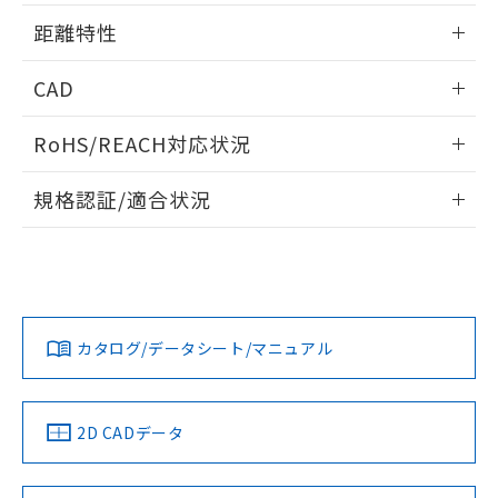
用者の範囲」に記載されている法人を
情報更新：2025/09/04
るもので、過去に遡って非含有を証明する
距離特性
指します。
ものではありません。
また、RoHS指令のフタル酸エステル類４
情報更新：2025/09/04
CAD
物質の対応では、対応完了までの期間は出
荷製品に未対応品が混在することから備考
受光出力-距離特性
ログイン/会員登録いただくと、CADデータをダウンロー
欄に対応日を記載しておりました。
RoHS/REACH対応状況
ドすることができます。
既に当社にて対応品への在庫切替を完了
していることから、特段のことがない限
情報更新：2026/7/29
規格認証/適合状況
り、2022年1月12日より割愛しておりま
ログイン/会員登録
す。
EU RoHS
注意事項・凡例
UL認証
CSA認証
CEマーキング
No
No
Yes
対応状況
対応予定月
※1
※2
ダウンロードデータをご利用いただく前に、以下を必ずお読
みください。
カタログ/データシート/マニュアル
対応済み
ソフトウェアの使用条件
LR型式承認
DNV型式承認
BV型式承認
KR型式承
（イギリス
（ノルウェー
（フランス
（韓国
船舶規格）
船舶規格）
船舶規格）
船舶規格
中国 RoHS
注意事項・凡例
2D CADデータ
No
No
No
No