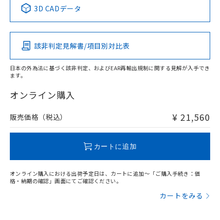
中国 RoHS表
※1 ※2
3D CADデータ
この製品の規格認証/適合状況ページへ
Pb
Hg
Cd
Cr(VI)
その他の認証はこちらのページからご検索ください
検出物体の大きさ-距離特性
該非判定見解書/項目別対比表
X
O
O
O
日本の外為法に基づく該非判定、およびEAR再輸出規制に関する見解が入手でき
ます。
"対応済み"や非含有の記載がされた商品であっても、流通
在庫等で未対応品が混在する可能性があります。
オンライン購入
非含有品が必要な際は、弊社営業部門もしくは販売店へお
問い合わせください。
¥ 21,560
販売価格（税込）
この製品のRoHS/REACH対応状況ページへ
カートに追加
オンライン購入における出荷予定日は、カートに追加～「ご購入手続き：価
格・納期の確認」画面にてご確認ください。
カートをみる