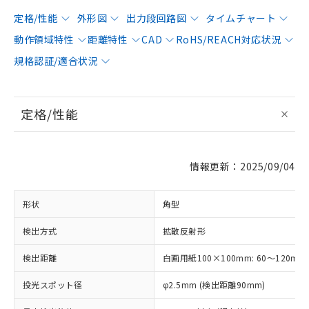
定格/性能
外形図
出力段回路図
タイムチャート
動作領域特性
距離特性
CAD
RoHS/REACH対応状況
規格認証/適合状況
定格/性能
情報更新：2025/09/04
形状
角型
検出方式
拡散反射形
検出距離
白画用紙100×100mm: 60～120mm
投光スポット径
φ2.5mm (検出距離90mm)