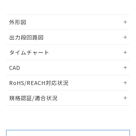
場合は、上記1、2および3の内容を当
認ください)
事前の承諾なく第三者に漏洩または開
準値以下であることを示します。
該第三者に通知します。また当社は、
示しないようお願いします。
部品在庫の切り替え状況などにより、予定
「10」：通常の使用状況下において有害物
販売先および販売に係わる関係者が違
マイパーツ機能（部品リスト作成サー
空
受注生産機種、また在庫状況の
月が前後することがあります。
質が外部に漏えいし、環境に深刻な影響を
法に輸出するおそれがある場合は、取
外形図
ビス）をご利用いただくには、I-Web
白
情報を公開していない機種
及ぼさない年数を意味します。
り引きをいたしません。
メンバーズにご登録されている必要が
「－」：未確認です。当社販売部門へお問
情報更新：2025/11/10
あります。
出力段回路図
い合わせください。
お客様が当ウェブサイト上で当社にご
※3 非含有証明書ダウンロード
登録された部品リストについて、当社
情報更新：2025/11/10
タイムチャート
および当社の共同利用者が、当社の製
下記の非含有証明書をダウンロードするこ
品・サービスに関するお客様との取
情報更新：2025/11/10
とができます。
合意する
キャンセル
引・商談に必要な範囲で利用すること
CAD
をご了承ください。
EU RoHS指令（10物質）の非含有証明書
ログイン/会員登録いただくと、CADデータをダウンロー
※当社の共同利用者とは、
"個人情報
RoHS/REACH対応状況
51物質の非含有証明書（当社基準）
ドすることができます。
の共同利用に関して"
の「1.共同利
※本証明書は発行日時点で非含有を証明す
用者の範囲」に記載されている法人を
情報更新：2026/7/29
るもので、過去に遡って非含有を証明する
規格認証/適合状況
指します。
ものではありません。
ログイン/会員登録
EU RoHS
注意事項・凡例
また、RoHS指令のフタル酸エステル類４
UL認証
CSA認証
CEマーキング
物質の対応では、対応完了までの期間は出
荷製品に未対応品が混在することから備考
No
No
Yes
対応状況
対応予定月
欄に対応日を記載しておりました。
※1
※2
ダウンロードデータをご利用いただく前に、以下を必ずお読
既に当社にて対応品への在庫切替を完了