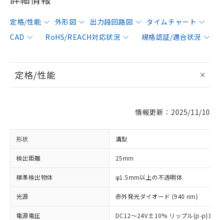
定格/性能
外形図
出力段回路図
タイムチャート
CAD
RoHS/REACH対応状況
規格認証/適合状況
定格/性能
情報更新：2025/11/10
形状
溝型
検出距離
25mm
標準検出物体
φ1.5mm以上の不透明体
光源
赤外発光ダイオード (940 nm)
電源電圧
DC12～24V±10% リップル(p-p)1