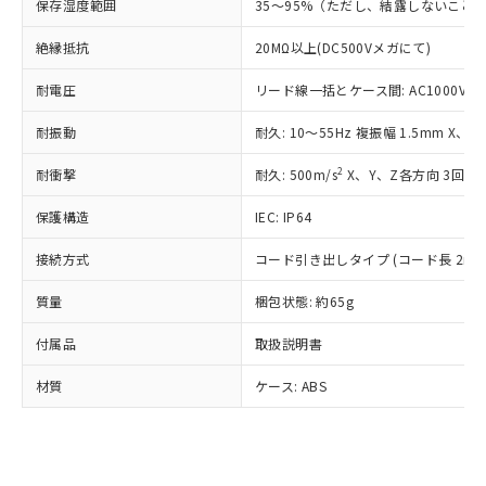
調査・確認中：EU RoHS指令（10物質）の
保存湿度範囲
35～95%（ただし、結露しないこと
本サービスは、当社制御機器事業取扱
※1 中国RoHS○×表
非含有の対応状況を調査中または確認中の
商品の当社在庫状況および標準価格
絶縁抵抗
20MΩ以上(DC500Vメガにて)
商品です。
(税抜)を提供させていただくもので
「○」：最大均質材料含有率が中国RoHSの
非該当品：ライセンス料など無形物で、有
す。
耐電圧
リード線一括とケース間: AC1000V 50/
基準値以下であることを示します。
害物質有無と関係のない商品です。
当社制御機器事業取扱商品の中には、
「×」：最大均質材料含有率が中国RoHSの
仕入先様の事情により、非含有部品として
本サービスの対象外となる商品もある
耐振動
耐久: 10～55Hz 複振幅 1.5mm X、
基準値を超えていることを示します。
いたものが、含有品と判明した場合などや
当社は、これら貴社製品のうち、外国
ことをご了承ください。
「－」：未確認です。当社販売部門へお問
むを得ず変更することがあります。
為替および外国貿易法に定める商品
在庫状況および標準価格照会結果は、
2
耐衝撃
耐久: 500m/s
X、Y、Z各方向 3回
い合わせください。
（以下｢規制貨物等」という）を輸出
記載している更新日時点での社内デー
*EU RoHS指令（10物質）：
または国外への提供する場合は、日本
保護構造
IEC: IP64
記
タに基づき作成されるものであり、閲
説明
鉛(Pb) 1000ppm以下、 水銀(Hg) 1000ppm以下、 カド
*中国RoHS10物質の基準値 (GB/T26572)：
国政府の輸出許可(または役務取引許
号
覧された時点での実際の在庫および標
ミウム(Cd) 100ppm以下、
Pb(鉛) :1000ppm、 Hg(水銀) : 1000ppm、 Cd(カドミウ
可)を取得するなどの必要な手続きを
六価クロム(Cr(Ⅵ)) 1000ppm以下、ポリ臭化ビフェニル
接続方式
コード引き出しタイプ (コード長 2m)
ム) : 100ppm、
準価格とは異なる場合があることをご
類(PBB) 1000ppm以下、ポリ臭化ジフェニルエーテル類
Cr(Ⅵ)(六価クロム) : 1000ppm、 PBBs(ポリ臭化ビフェ
とります。
了承ください。
(PBDE) 1000ppm以下、フタル酸ビス(2-エチルヘキシ
○
一定数以上の在庫あり
ニル類) : 1000ppm、 PBDEs(ポリ臭化ジフェニルエーテ
質量
梱包状態: 約65g
当社は規制貨物を破棄する場合は、完
ル) (DEHP)(別名：DOP) 1000ppm以下、フタル酸ブチ
正式な納期状況および標準価格はお客
ル類) : 1000ppm、
ルベンジル（BBP） 1000ppm以下、フタル酸ジブチル
全に破砕するなど、違法に輸出されな
DBP(フタル酸ジブチル) : 1000ppm、 DIBP(フタル酸ジ
様のお取引先、またはお客様担当のオ
（DBP） 1000ppm以下、フタル酸ジイソブチル
イソブチル) : 1000ppm、 BBP(フタル酸ブチルベンジ
付属品
取扱説明書
△
一定数には満たないが在庫あり
いよう必要な手段を講じます。
ムロン制御機器販売店・当社販売員に
(DIBP) 1000ppm以下
ル) : 1000ppm、
当社は貴社製品を、核兵器、ミサイ
但し、RoHS指令で産業用監視および制御機器に対する
DEHP(フタル酸ビス(2-エチルヘキシル)) : 1000ppm
ご相談ください。
材質
ケース: ABS
適用除外項目は除く。
ル、化学兵器、生物兵器またはその他
－
在庫なし(最新の在庫状況につ
オムロン制御機器販売店や当社販売拠
フタル酸エステル類の４物質については閾値を超える意
武器並びにこれらの製造装置等に一切
いては、お客様のお取引先、ま
図的な使用がないことを確認しています。
点は「
販売ネットワーク
」をご確認
※2 環境保護使用期限
使用いたしません。
たはお客様担当のオムロン制御
ください。
当社は、貴社製品を第三者に販売する
機器販売店・当社販売員にご確
在庫状況および標準価格結果を当社の
※2 対応予定月
「ｅ」：有害物質（10物質）のすべてが基