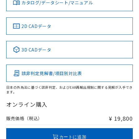
みください。
カタログ/データシート/マニュアル
対応済み
していることから、特段のことがない限
ソフトウェアの使用条件
り、2022年1月12日より割愛しておりま
LR型式承認
DNV型式承認
BV型式承認
KR型式承
す。
（イギリス
（ノルウェー
（フランス
（韓国
船舶規格）
船舶規格）
船舶規格）
船舶規格
中国 RoHS
注意事項・凡例
2D CADデータ
No
No
No
No
中国 RoHS表
※1 ※2
3D CADデータ
この製品の規格認証/適合状況ページへ
Pb
Hg
Cd
Cr(VI)
その他の認証はこちらのページからご検索ください
該非判定見解書/項目別対比表
X
O
O
O
日本の外為法に基づく該非判定、およびEAR再輸出規制に関する見解が入手でき
ます。
"対応済み"や非含有の記載がされた商品であっても、流通
在庫等で未対応品が混在する可能性があります。
オンライン購入
非含有品が必要な際は、弊社営業部門もしくは販売店へお
問い合わせください。
¥ 19,800
販売価格（税込）
この製品のRoHS/REACH対応状況ページへ
カートに追加