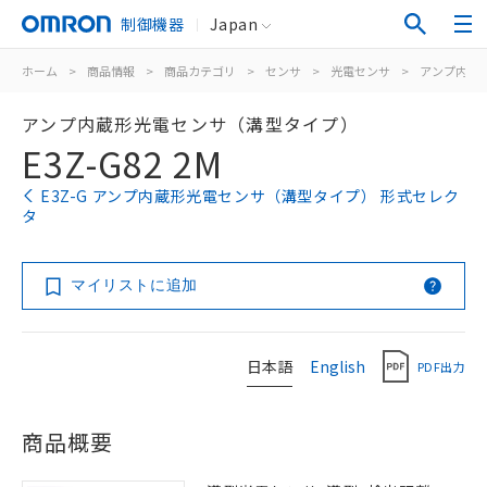
制御機器
Japan
ホーム
>
商品情報
>
商品カテゴリ
>
センサ
>
光電センサ
>
アンプ内蔵
アンプ内蔵形光電センサ（溝型タイプ）
E3Z-G82 2M
E3Z-G アンプ内蔵形光電センサ（溝型タイプ） 形式セレク
タ
マイリストに追加
日本語
English
PDF出力
商品概要