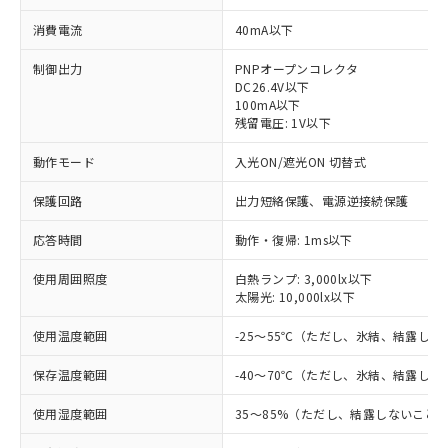
消費電流
40mA以下
制御出力
PNPオープンコレクタ
DC26.4V以下
100mA以下
残留電圧: 1V以下
動作モード
入光ON/遮光ON 切替式
保護回路
出力短絡保護、電源逆接続保護
※1 対応状況
応答時間
動作・復帰: 1ms以下
対応済み：EU RoHS指令（10物質）の
使用周囲照度
白熱ランプ: 3,000lx以下
非含有に対応した製品が提供可能な商品で
太陽光: 10,000lx以下
す。
対応予定：EU RoHS指令（10物質）の非含
使用温度範囲
-25～55℃（ただし、氷結、結露しな
ご利用条件
有に対応した製品に切り替える予定のある
商品です。
保存温度範囲
-40～70℃（ただし、氷結、結露しな
対応予定なし：EU RoHS指令（10物質）の
以下の条件をお読みいただき、同意のうえ
非含有に非対応の商品で、対応品を出す予
使用湿度範囲
35～85%（ただし、結露しないこと
ご利用ください。
定はありません。