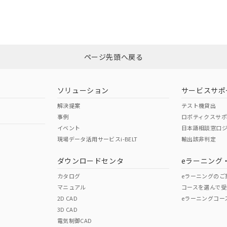
CCC認証
電波法
みください。
N/A
N/A
非含有証明書
※3
ページ先頭へ戻る
ダウンロードはこちら
型式承認
NK型式承認
ABS型式承認
韓国
（日本
（アメリカ
ソリューション
サービスサポ
舶規格）
船舶規格）
船舶規格）
解決提案
テスト機貸出
事例
ロボティクスサ
No
No
イベント
日本語相談窓口
現場データ活用サービスi-BELT
輸出該非判定
I)
PBBs
PBDEs
DBP
ダウンロードセンタ
eラーニング
この製品の規格認証/適合
その他の認証はこちらのページからご
カタログ
eラーニングのご
マニュアル
コースを選んで受
O
O
O
2D CAD
eラーニングコー
3D CAD
電気制御CAD