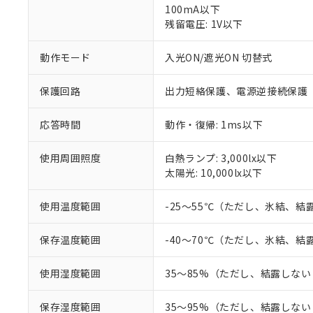
100mA以下
※1 対応状況
残留電圧: 1V以下
対応済み：EU
動作モード
入光ON/遮光ON 切替式
対応予定：EU R
対応予定なし：EU
保護回路
出力短絡保護、電源逆接続保護
調査・確認中：EU
ご利用条件
非該当品：ライセ
※1 中国RoHS
応答時間
動作・復帰: 1ms以下
仕入先様の事情に
があります。
以下の条件をお読
「○」：最大均質
使用周囲照度
白熱ランプ: 3,000lx以下
「×」：最大均質
本サービスは
当社は、これ
*EU RoHS指令（10物
太陽光: 10,000lx以下
「－」：未確認で
鉛(Pb) 1000ppm以下、
くものです。
う）を輸出ま
記
説明
六価クロム(Cr(Ⅵ)) 1
当社制御機器
などの必要な
フタル酸ビス(2-エチルヘ
号
使用温度範囲
-25～55℃（ただし、氷結、結
*中国RoHS10物質の基準値 
ル（DBP） 1000ppm
在庫状況およ
当社は規制貨
Pb(鉛) :1000ppm、 Hg
但し、RoHS指令で産
のであり、閲
ます。
Cr(Ⅵ)(六価クロム) : 
フタル酸エステル類の４
○
一定数以
保存温度範囲
-40～70℃（ただし、氷結、結
DBP(フタル酸ジブチル) :
い。
当社は貴社製
DEHP(フタル酸ビス(2-エ
正式な納期状
置等に一切使
当社販売員に
※2 対応予定月
△
一定数に
当社は、貴社
使用湿度範囲
35～85%（ただし、結露しな
オムロン制御
また当社は、
※2 環境保護使
在庫状況およ
部品在庫の切り替
たしません。
－
在庫なし
保存湿度範囲
35～95%（ただし、結露しな