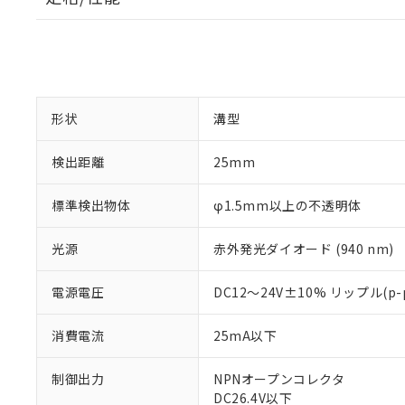
形状
溝型
検出距離
25mm
標準検出物体
φ1.5mm以上の不透明体
光源
赤外発光ダイオード (940 nm)
電源電圧
DC12～24V±10% リップル(p-
消費電流
25mA以下
制御出力
NPNオープンコレクタ
DC26.4V以下