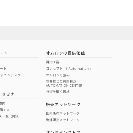
ート
オムロンの提供価値
目指す姿
ポート
コンセプト「i-Automation!」
ジャパンデスク
オムロンの強み
お客様との共創拠点
AUTOMATION CENTER
DIBP
BBP
DEHP
環境保護
技術を磨く現場
・セミナ
状況ページへ
使用期限
検索ください
案内
販売ネットワーク
講する
O
O
O
10
国内販売ネットワーク
ス一覧（PDF）
海外販売ネットワーク
オンラインストア