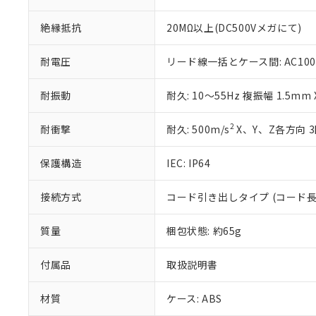
す。
「ｅ」：有害物質
機器販売
マイパーツ機
「10」：通常の
絶縁抵抗
20MΩ以上(DC500Vメガにて)
ている必要が
味します。
空
受注生産
お客様が当ウ
※3 非含有証明
「－」：未確認で
白
耐電圧
リード線一括とケース間: AC1000V 
が、当社の製
さい。
下記の非含有証明
※当社の共同
耐振動
耐久: 10～55Hz 複振幅 1.5mm
いる法人を指
EU RoHS指令（
51物質の非含有証
2
耐衝撃
耐久: 500m/s
X、Y、Z各方向 
※本証明書は発行
また、RoHS指
保護構造
IEC: IP64
混在することから
既に当社にて対応
り割愛しておりま
接続方式
コード引き出しタイプ (コード長 
質量
梱包状態: 約65g
付属品
取扱説明書
材質
ケース: ABS