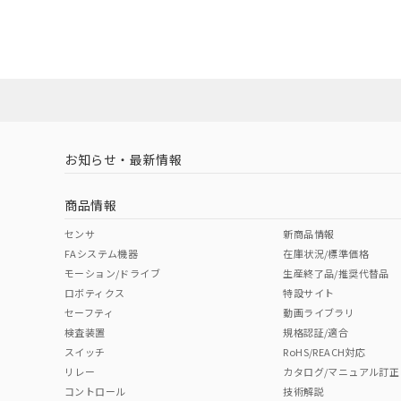
UL認証
CSA認証
CEマーキング
ダウンロードデータをご利用いただく前に、以下を必ずお読
No
No
Yes
対応状況
対応予定月
※1
※2
ソフトウェアの使用条件
対応済み
LR型式承認
DNV型式承認
BV型式承認
KR
（イギリス
（ノルウェー
（フランス
（
お知らせ・最新情報
中国 RoHS
注意事項・凡例
船舶規格）
船舶規格）
船舶規格）
船
商品情報
No
No
No
No
中国 RoHS表
※1 ※2
センサ
新商品情報
FAシステム機器
在庫状況/標準価格
Pb
Hg
Cd
Cr(V
モーション/ドライブ
生産終了品/推奨代替品
ロボティクス
特設サイト
セーフティ
動画ライブラリ
検査装置
規格認証/適合
X
O
O
O
スイッチ
RoHS/REACH対応
リレー
カタログ/マニュアル訂正
コントロール
技術解説