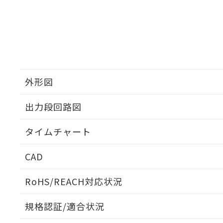
外形図
出力段回路図
タイムチャート
CAD
ログイン/会員登録いただくと、CADデータをダウンロ
RoHS/REACH対応状況
規格認証/適合状況
EU RoHS
注意事項・凡例