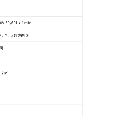
（10物質）のすべてが基準値以下であることを示します。
店・当社販売員にご確認ください)
能（部品リスト作成サービス）をご利用いただくには、I-Webメン
使用状況下において有害物質が外部に漏えいし、環境に深刻な影響を
あります。
機種、また在庫状況の情報を公開していない機種
ェブサイト上で当社にご登録された部品リストについて、当社およ
書ダウンロード
す。当社販売部門へお問い合わせください。
50/60Hz 1min
品・サービスに関するお客様との取引・商談に必要な範囲で利用す
合意する
キャンセル
書をダウンロードすることができます。
利用者とは、
"個人情報の共同利用に関して"
の「1.共同利用者の
 X、Y、Z各方向 2h
します。
10物質）の非含有証明書
明書（当社基準）
3回
日時点で非含有を証明するもので、過去に遡って非含有を証明するも
令のフタル酸エステル類４物質の対応では、対応完了までの期間は出
備考欄に対応日を記載しておりました。
品への在庫切替を完了していることから、特段のことがない限り、20
す。
2m)