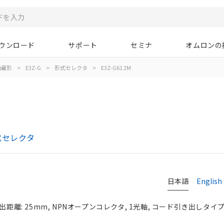
ウンロード
サポート
セミナ
オムロンの
内蔵形
>
E3Z-G
>
形式セレクタ
>
E3Z-G61 2M
式セレクタ
日本語
English
出距離: 25mm, NPNオープンコレクタ, 1光軸, コード引き出しタイプ,