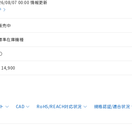
26/08/07 00:00 情報更新
件
販売中
標準在庫機種
〇
¥ 14,900
ト
CAD
RoHS/REACH対応状況
規格認証/適合状況