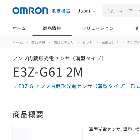
制御機器
Japan
ホーム
商品情報
ソリューション
ダ
ホーム
>
商品情報
>
商品カテゴリ
>
センサ
>
光電センサ
>
アンプ
アンプ内蔵形光電センサ（溝型タイプ）
E3Z-G61 2M
E3Z-G アンプ内蔵形光電センサ（溝型タイプ） 形
商品概要
溝型光電センサ, 溝型, 検