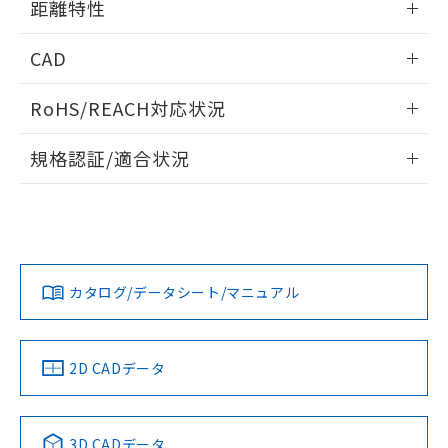
距離特性
るもので、過去に遡って非含有を証明する
指します。
ものではありません。
情報更新：2025/09/04
また、RoHS指令のフタル酸エステル類４
CAD
物質の対応では、対応完了までの期間は出
受光出力-距離特性
荷製品に未対応品が混在することから備考
ログイン/会員登録いただくと、CADデータをダウンロー
RoHS/REACH対応状況
欄に対応日を記載しておりました。
ドすることができます。
既に当社にて対応品への在庫切替を完了
情報更新：2026/7/29
していることから、特段のことがない限
規格認証/適合状況
り、2022年1月12日より割愛しておりま
ログイン/会員登録
EU RoHS
注意事項・凡例
す。
UL認証
CSA認証
CEマーキング
No
No
Yes
対応状況
対応予定月
※1
※2
ダウンロードデータをご利用いただく前に、以下を必ずお読
みください。
カタログ/データシート/マニュアル
対応済み
ソフトウェアの使用条件
LR型式承認
DNV型式承認
BV型式承認
KR型式承
（イギリス
（ノルウェー
（フランス
（韓国
船舶規格）
船舶規格）
船舶規格）
船舶規格
中国 RoHS
注意事項・凡例
2D CADデータ
No
No
No
No
中国 RoHS表
※1 ※2
3D CADデータ