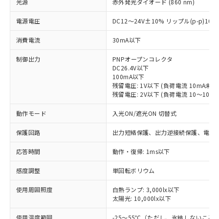
光源
赤外発光ダイオード (860 nm)
電源電圧
DC12～24V±10% リップル(p-p)10
消費電流
30mA以下
制御出力
PNPオープンコレクタ
DC26.4V以下
100mA以下
残留電圧: 1V以下 (負荷電流 10mA未満
残留電圧: 2V以下 (負荷電流 10～100m
動作モード
入光ON/遮光ON 切替式
保護回路
出力短絡保護、出力逆接続保護、電源
応答時間
動作・復帰: 1ms以下
感度調整
単回転ボリウム
※1 対応状況
使用周囲照度
白熱ランプ: 3,000lx以下
対応済み：EU RoHS指令（10物質）の
太陽光: 10,000lx以下
非含有に対応した製品が提供可能な商品で
使用温度範囲
-25～55℃（ただし、氷結しないこと
す。