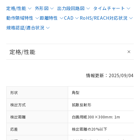
定格/性能
外形図
出力段回路図
タイムチャート
動作領域特性
距離特性
CAD
RoHS/REACH対応状況
規格認証/適合状況
定格/性能
情報更新：2025/09/04
形状
角型
検出方式
拡散反射形
検出距離
白画用紙300×300mm: 1m
応差
検出距離の20%以下