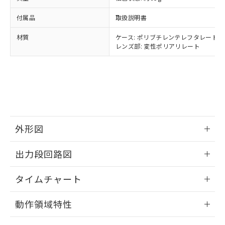
様のお取引先、またはお客様担当のオ
（DBP） 1000ppm以下、フタル酸ジイソブチル
イソブチル) : 1000ppm、 BBP(フタル酸ブチルベンジ
△
一定数には満たないが在庫あり
いよう必要な手段を講じます。
ムロン制御機器販売店・当社販売員に
(DIBP) 1000ppm以下
ル) : 1000ppm、
付属品
取扱説明書
当社は貴社製品を、核兵器、ミサイ
但し、RoHS指令で産業用監視および制御機器に対する
DEHP(フタル酸ビス(2-エチルヘキシル)) : 1000ppm
ご相談ください。
適用除外項目は除く。
ル、化学兵器、生物兵器またはその他
－
在庫なし(最新の在庫状況につ
オムロン制御機器販売店や当社販売拠
フタル酸エステル類の４物質については閾値を超える意
材質
ケース: ポリブチレンテレフタレート
武器並びにこれらの製造装置等に一切
いては、お客様のお取引先、ま
図的な使用がないことを確認しています。
点は「
販売ネットワーク
」をご確認
レンズ部: 変性ポリアリレート
※2 環境保護使用期限
使用いたしません。
たはお客様担当のオムロン制御
ください。
当社は、貴社製品を第三者に販売する
機器販売店・当社販売員にご確
在庫状況および標準価格結果を当社の
※2 対応予定月
「ｅ」：有害物質（10物質）のすべてが基
場合は、上記1、2および3の内容を当
認ください)
事前の承諾なく第三者に漏洩または開
準値以下であることを示します。
該第三者に通知します。また当社は、
示しないようお願いします。
部品在庫の切り替え状況などにより、予定
「10」：通常の使用状況下において有害物
販売先および販売に係わる関係者が違
マイパーツ機能（部品リスト作成サー
空
受注生産機種、また在庫状況の
月が前後することがあります。
質が外部に漏えいし、環境に深刻な影響を
法に輸出するおそれがある場合は、取
ビス）をご利用いただくには、I-Web
白
情報を公開していない機種
及ぼさない年数を意味します。
り引きをいたしません。
メンバーズにご登録されている必要が
「－」：未確認です。当社販売部門へお問
外形図
あります。
い合わせください。
お客様が当ウェブサイト上で当社にご
※3 非含有証明書ダウンロード
情報更新：2025/09/04
登録された部品リストについて、当社
出力段回路図
および当社の共同利用者が、当社の製
下記の非含有証明書をダウンロードするこ
品・サービスに関するお客様との取
情報更新：2025/09/04
とができます。
タイムチャート
合意する
キャンセル
引・商談に必要な範囲で利用すること
をご了承ください。
情報更新：2025/09/04
EU RoHS指令（10物質）の非含有証明書
※当社の共同利用者とは、
"個人情報
動作領域特性
51物質の非含有証明書（当社基準）
の共同利用に関して"
の「1.共同利
※本証明書は発行日時点で非含有を証明す
情報更新：2025/09/04
用者の範囲」に記載されている法人を