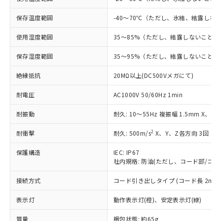
対応予定：EU RoHS指令（10物質）の非含
ご利用条件
保存温度範囲
-40～70℃（ただし、氷結、結露しな
有に対応した製品に切り替える予定のある
商品です。
使用湿度範囲
35～85%（ただし、結露しないこと）
対応予定なし：EU RoHS指令（10物質）の
以下の条件をお読みいただき、同意のうえ
非含有に非対応の商品で、対応品を出す予
保存湿度範囲
35～95%（ただし、結露しないこと）
ご利用ください。
定はありません。
調査・確認中：EU RoHS指令（10物質）の
絶縁抵抗
20MΩ以上(DC500Vメガにて)
本サービスは、当社制御機器事業取扱
※1 中国RoHS○×表
非含有の対応状況を調査中または確認中の
商品の当社在庫状況および標準価格
商品です。
耐電圧
AC1000V 50/60Hz 1min
(税抜)を提供させていただくもので
「○」：最大均質材料含有率が中国RoHSの
非該当品：ライセンス料など無形物で、有
す。
基準値以下であることを示します。
害物質有無と関係のない商品です。
耐振動
耐久: 10～55Hz 複振幅 1.5mm X、Y
当社制御機器事業取扱商品の中には、
「×」：最大均質材料含有率が中国RoHSの
仕入先様の事情により、非含有部品として
本サービスの対象外となる商品もある
基準値を超えていることを示します。
2
耐衝撃
耐久: 500m/s
X、Y、Z各方向 3回
いたものが、含有品と判明した場合などや
当社は、これら貴社製品のうち、外国
ことをご了承ください。
「－」：未確認です。当社販売部門へお問
むを得ず変更することがあります。
為替および外国貿易法に定める商品
在庫状況および標準価格照会結果は、
保護構造
IEC: IP67
い合わせください。
（以下｢規制貨物等」という）を輸出
記載している更新日時点での社内デー
社内規格: 防油(ただし、コード部/コネ
*EU RoHS指令（10物質）：
または国外への提供する場合は、日本
記
タに基づき作成されるものであり、閲
説明
鉛(Pb) 1000ppm以下、 水銀(Hg) 1000ppm以下、 カド
*中国RoHS10物質の基準値 (GB/T26572)：
国政府の輸出許可(または役務取引許
号
覧された時点での実際の在庫および標
ミウム(Cd) 100ppm以下、
接続方式
コード引き出しタイプ (コード長 2m)
Pb(鉛) :1000ppm、 Hg(水銀) : 1000ppm、 Cd(カドミウ
可)を取得するなどの必要な手続きを
六価クロム(Cr(Ⅵ)) 1000ppm以下、ポリ臭化ビフェニル
ム) : 100ppm、
準価格とは異なる場合があることをご
類(PBB) 1000ppm以下、ポリ臭化ジフェニルエーテル類
Cr(Ⅵ)(六価クロム) : 1000ppm、 PBBs(ポリ臭化ビフェ
とります。
表示灯
動作表示灯(橙)、安定表示灯(緑)
了承ください。
(PBDE) 1000ppm以下、フタル酸ビス(2-エチルヘキシ
○
一定数以上の在庫あり
ニル類) : 1000ppm、 PBDEs(ポリ臭化ジフェニルエーテ
当社は規制貨物を破棄する場合は、完
ル) (DEHP)(別名：DOP) 1000ppm以下、フタル酸ブチ
正式な納期状況および標準価格はお客
ル類) : 1000ppm、
ルベンジル（BBP） 1000ppm以下、フタル酸ジブチル
全に破砕するなど、違法に輸出されな
DBP(フタル酸ジブチル) : 1000ppm、 DIBP(フタル酸ジ
質量
梱包状態: 約65g