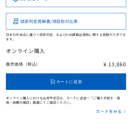
この製品の規格認証/適合状況ページへ
Pb
Hg
Cd
Cr(VI)
その他の認証はこちらのページからご検索ください
検出物体の大きさ-距離特性
該非判定見解書/項目別対比表
X
O
O
O
日本の外為法に基づく該非判定、およびEAR再輸出規制に関する見解が入手でき
ます。
"対応済み"や非含有の記載がされた商品であっても、流通
在庫等で未対応品が混在する可能性があります。
オンライン購入
非含有品が必要な際は、弊社営業部門もしくは販売店へお
問い合わせください。
¥ 13,860
販売価格（税込）
この製品のRoHS/REACH対応状況ページへ
カートに追加
オンライン購入における出荷予定日は、カートに追加～「ご購入手続き：価
格・納期の確認」画面にてご確認ください。
カートをみる